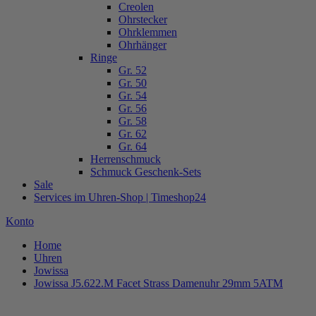
Creolen
Ohrstecker
Ohrklemmen
Ohrhänger
Ringe
Gr. 52
Gr. 50
Gr. 54
Gr. 56
Gr. 58
Gr. 62
Gr. 64
Herrenschmuck
Schmuck Geschenk-Sets
Sale
Services im Uhren-Shop | Timeshop24
Konto
Home
Uhren
Jowissa
Jowissa J5.622.M Facet Strass Damenuhr 29mm 5ATM