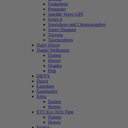
Funkuhren
Promaster
Satellite Wave GPS
Series 8
Sportuhren und Chronographen
Super-Titanium
Tsuyosa
Taucheruhren
Daisy Dixon
Daniel Wellington
Damen
Herren
Quadro
Petit
DKNY
Duxot
Earnshaw
Engelsrufer
Edox
Damen
Herren
ETT Eco Tech Time
Damen
Herren
Festina