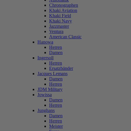
Chronographen
Khaki Aviation
Khaki Field
Khaki Navy
Jazzmaster
Ventura
American Classic
Hanowa
Herren
Damen
Ingersoll
Herren
Ersatzbänder
Jacques Lemans
Damen
Herren
JDM Military
Jowissa
Damen
Herren
Junghans
Damen
Herren
Meister