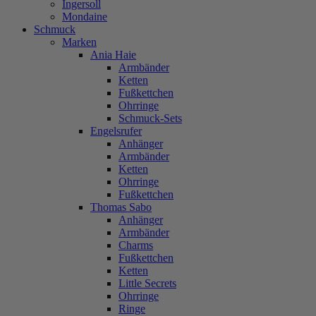
Ingersoll
Mondaine
Schmuck
Marken
Ania Haie
Armbänder
Ketten
Fußkettchen
Ohrringe
Schmuck-Sets
Engelsrufer
Anhänger
Armbänder
Ketten
Ohrringe
Fußkettchen
Thomas Sabo
Anhänger
Armbänder
Charms
Fußkettchen
Ketten
Little Secrets
Ohrringe
Ringe