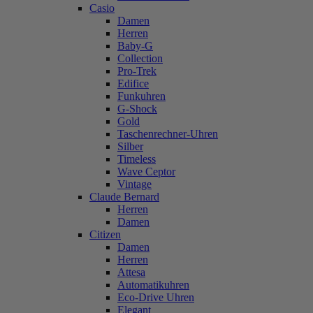
Casio
Damen
Herren
Baby-G
Collection
Pro-Trek
Edifice
Funkuhren
G-Shock
Gold
Taschenrechner-Uhren
Silber
Timeless
Wave Ceptor
Vintage
Claude Bernard
Herren
Damen
Citizen
Damen
Herren
Attesa
Automatikuhren
Eco-Drive Uhren
Elegant