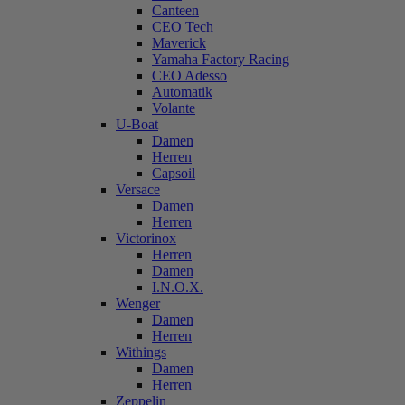
Canteen
CEO Tech
Maverick
Yamaha Factory Racing
CEO Adesso
Automatik
Volante
U-Boat
Damen
Herren
Capsoil
Versace
Damen
Herren
Victorinox
Herren
Damen
I.N.O.X.
Wenger
Damen
Herren
Withings
Damen
Herren
Zeppelin