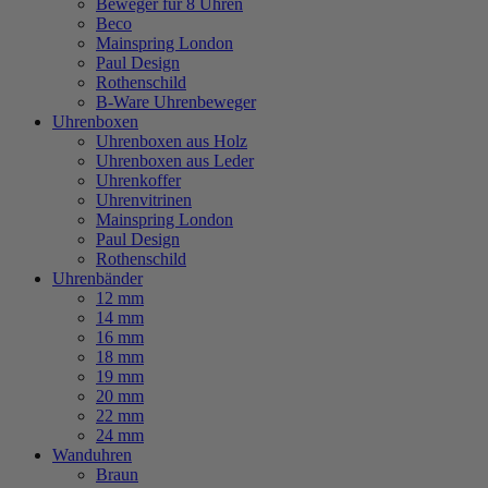
Beweger für 8 Uhren
Beco
Mainspring London
Paul Design
Rothenschild
B-Ware Uhrenbeweger
Uhrenboxen
Uhrenboxen aus Holz
Uhrenboxen aus Leder
Uhrenkoffer
Uhrenvitrinen
Mainspring London
Paul Design
Rothenschild
Uhrenbänder
12 mm
14 mm
16 mm
18 mm
19 mm
20 mm
22 mm
24 mm
Wanduhren
Braun