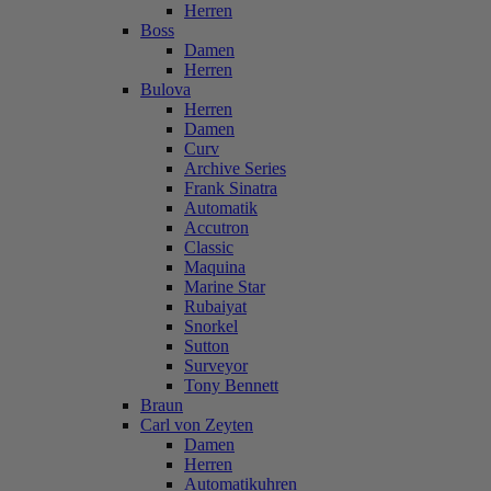
Herren
Boss
Damen
Herren
Bulova
Herren
Damen
Curv
Archive Series
Frank Sinatra
Automatik
Accutron
Classic
Maquina
Marine Star
Rubaiyat
Snorkel
Sutton
Surveyor
Tony Bennett
Braun
Carl von Zeyten
Damen
Herren
Automatikuhren