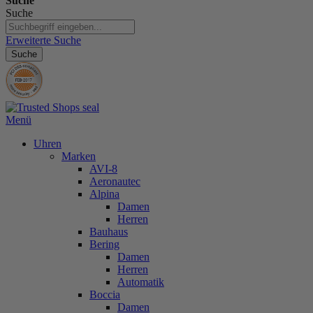
Suche
Suche
Erweiterte Suche
Suche
Menü
Uhren
Marken
AVI-8
Aeronautec
Alpina
Damen
Herren
Bauhaus
Bering
Damen
Herren
Automatik
Boccia
Damen