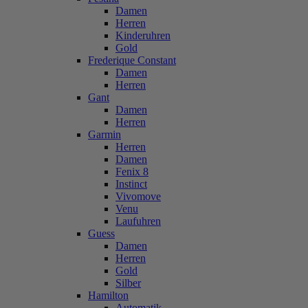
Damen
Herren
Kinderuhren
Gold
Frederique Constant
Damen
Herren
Gant
Damen
Herren
Garmin
Herren
Damen
Fenix 8
Instinct
Vivomove
Venu
Laufuhren
Guess
Damen
Herren
Gold
Silber
Hamilton
Automatik