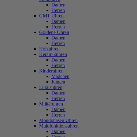
Damen
Herren
GMT Uhren
Damen
Herren
Goldene Uhren
Damen
Herren
Holzuhren
Keramikuhren
Damen
Herren
Kinderuhren
Mädchen
Jungen
Luxusuhren
Damen
Herren
Militäruhren
Damen
Herren
Mondphasen Uhren
Multifunktionsuhren
Damen
Herren