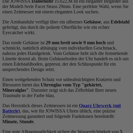
Die JOWISSA
Damenuhr
J5.622.M ist ein eleganter Begleiter aus
der Modell-Serie Facet Strass 29mm. Eine perfekte Wahl, wenn Sie
einen Zeitmesser mit einem eleganten Look suchen.
Die Armbanduhr verfügt über ein silbernes
Gehäuse
, aus
Edelstahl
gefertigt, das durch die
poliert
e Oberfläche wie ein echter
Eyecatcher wirkt.
Das
rund
e Gehäuse ist
29 mm breit
sowie 9 mm hoch
und
schmückt, natürlich abhängig vom individuellen Geschmack,
nahezu jedes Handgelenk. Vom Gehäuse hebt sich die
feststehend
e
Lünette dezent ab. Beim Gehäuseboden der Uhr handelt es sich um
einen Edelstahlboden, gepresst, der den Schlusspunkt für ein
ansprechendes Design setzt.
Einen weitgehenden Schutz vor unbeabsichtigten Kratzern und
Blessuren bietet das
Uhrenglas vom Typ "gehärtet,
Mineralglas"
. Darunter zeigt sich das Zifferblatt Ihrer neuen
Traumuhr in der Farbe
blau
.
Das Herzstück dieses Zeitmessers ist ein
Quarz Uhrwerk (mit
Batterie)
, das, wie für JOWISSA Uhren üblich, eine präzise
Zeitmessung garantiert und folgende Funktionen bereitstellt:
Minute, Stunde
.
Eine gute Alltagstauglichkeit sichert die Wasserdichtigkeit von
5