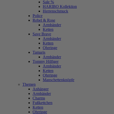
Sale %
HARIBO Kollektion
Herrenschmuck
Police
Rebel & Rose
Armbänder
Ketten
Save Brave
Armbänder
Ketten
Ohrringe
Tamaris
Armbänder
Tommy Hilfiger
Armbänder
Ketten
Ohrringe
Manschettenknöpfe
Themen
Anhänger
Armbänder
Charms
Fußkettchen
Ketten
Ohrringe