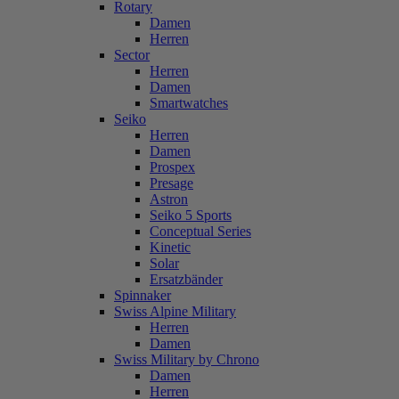
Rotary
Damen
Herren
Sector
Herren
Damen
Smartwatches
Seiko
Herren
Damen
Prospex
Presage
Astron
Seiko 5 Sports
Conceptual Series
Kinetic
Solar
Ersatzbänder
Spinnaker
Swiss Alpine Military
Herren
Damen
Swiss Military by Chrono
Damen
Herren