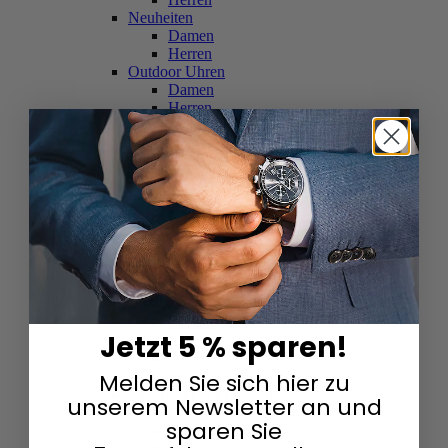
Neuheiten
Damen
Herren
Outdoor Uhren
Damen
Herren
Schweizer Uhren
Damen
Herren
Skelettuhren
Damen
Herren
Smartwatches
Damen
Herren
Solaruhren
Herren
Damen
Jetzt 5 % sparen!
Sportuhren
Damen
Melden Sie sich hier zu
Herren
Swarovski & Edelsteine
unserem Newsletter an und
Damen
sparen Sie
Herren