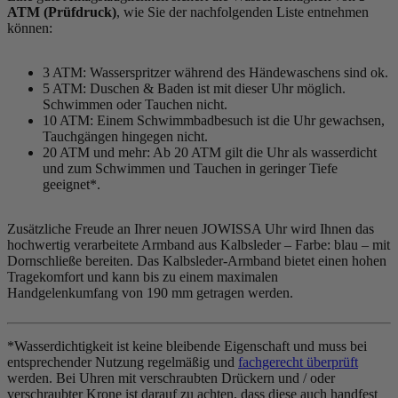
ATM (Prüfdruck)
, wie Sie der nachfolgenden Liste entnehmen
können:
3 ATM: Wasserspritzer während des Händewaschens sind ok.
5 ATM: Duschen & Baden ist mit dieser Uhr möglich.
Schwimmen oder Tauchen nicht.
10 ATM: Einem Schwimmbadbesuch ist die Uhr gewachsen,
Tauchgängen hingegen nicht.
20 ATM und mehr: Ab 20 ATM gilt die Uhr als wasserdicht
und zum Schwimmen und Tauchen in geringer Tiefe
geeignet*.
Zusätzliche Freude an Ihrer neuen JOWISSA Uhr wird Ihnen das
hochwertig verarbeitete Armband aus Kalbsleder – Farbe:
blau
– mit
Dornschließe bereiten. Das Kalbsleder-Armband bietet einen hohen
Tragekomfort und kann bis zu einem maximalen
Handgelenkumfang von 190 mm getragen werden.
*Wasserdichtigkeit ist keine bleibende Eigenschaft und muss bei
entsprechender Nutzung regelmäßig und
fachgerecht überprüft
werden. Bei Uhren mit verschraubten Drückern und / oder
verschraubter Krone ist darauf zu achten, dass diese auch handfest