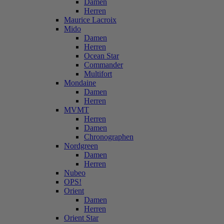
Damen
Herren
Maurice Lacroix
Mido
Damen
Herren
Ocean Star
Commander
Multifort
Mondaine
Damen
Herren
MVMT
Herren
Damen
Chronographen
Nordgreen
Damen
Herren
Nubeo
OPS!
Orient
Damen
Herren
Orient Star