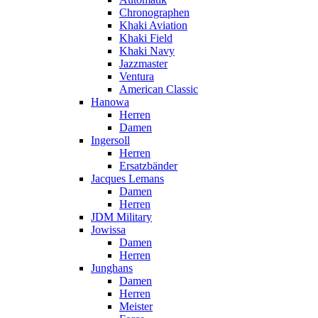
Chronographen
Khaki Aviation
Khaki Field
Khaki Navy
Jazzmaster
Ventura
American Classic
Hanowa
Herren
Damen
Ingersoll
Herren
Ersatzbänder
Jacques Lemans
Damen
Herren
JDM Military
Jowissa
Damen
Herren
Junghans
Damen
Herren
Meister