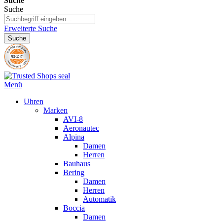
Suche
Suche
Erweiterte Suche
Suche
Menü
Uhren
Marken
AVI-8
Aeronautec
Alpina
Damen
Herren
Bauhaus
Bering
Damen
Herren
Automatik
Boccia
Damen