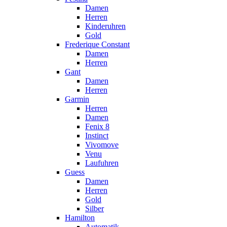
Damen
Herren
Kinderuhren
Gold
Frederique Constant
Damen
Herren
Gant
Damen
Herren
Garmin
Herren
Damen
Fenix 8
Instinct
Vivomove
Venu
Laufuhren
Guess
Damen
Herren
Gold
Silber
Hamilton
Automatik