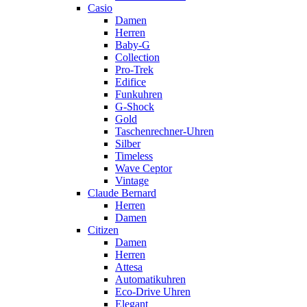
Casio
Damen
Herren
Baby-G
Collection
Pro-Trek
Edifice
Funkuhren
G-Shock
Gold
Taschenrechner-Uhren
Silber
Timeless
Wave Ceptor
Vintage
Claude Bernard
Herren
Damen
Citizen
Damen
Herren
Attesa
Automatikuhren
Eco-Drive Uhren
Elegant