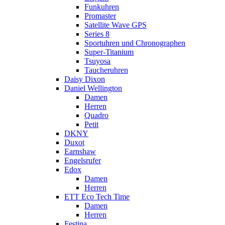
Funkuhren
Promaster
Satellite Wave GPS
Series 8
Sportuhren und Chronographen
Super-Titanium
Tsuyosa
Taucheruhren
Daisy Dixon
Daniel Wellington
Damen
Herren
Quadro
Petit
DKNY
Duxot
Earnshaw
Engelsrufer
Edox
Damen
Herren
ETT Eco Tech Time
Damen
Herren
Festina