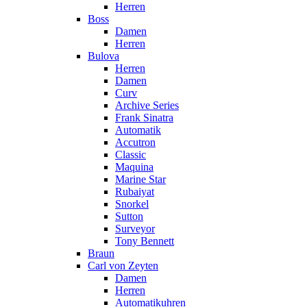
Herren
Boss
Damen
Herren
Bulova
Herren
Damen
Curv
Archive Series
Frank Sinatra
Automatik
Accutron
Classic
Maquina
Marine Star
Rubaiyat
Snorkel
Sutton
Surveyor
Tony Bennett
Braun
Carl von Zeyten
Damen
Herren
Automatikuhren