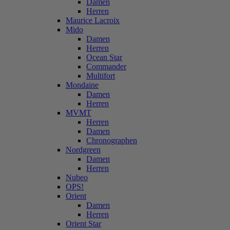
Damen
Herren
Maurice Lacroix
Mido
Damen
Herren
Ocean Star
Commander
Multifort
Mondaine
Damen
Herren
MVMT
Herren
Damen
Chronographen
Nordgreen
Damen
Herren
Nubeo
OPS!
Orient
Damen
Herren
Orient Star