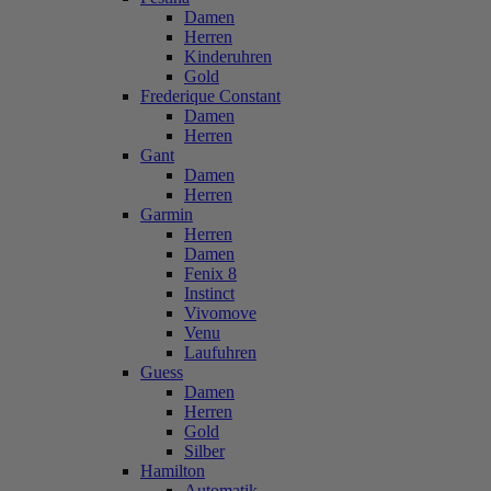
Damen
Herren
Kinderuhren
Gold
Frederique Constant
Damen
Herren
Gant
Damen
Herren
Garmin
Herren
Damen
Fenix 8
Instinct
Vivomove
Venu
Laufuhren
Guess
Damen
Herren
Gold
Silber
Hamilton
Automatik