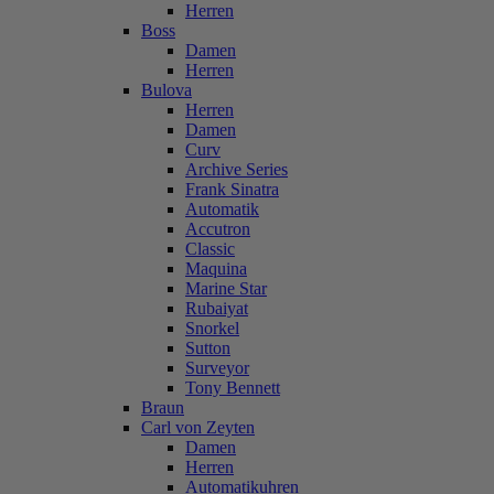
Herren
Boss
Damen
Herren
Bulova
Herren
Damen
Curv
Archive Series
Frank Sinatra
Automatik
Accutron
Classic
Maquina
Marine Star
Rubaiyat
Snorkel
Sutton
Surveyor
Tony Bennett
Braun
Carl von Zeyten
Damen
Herren
Automatikuhren