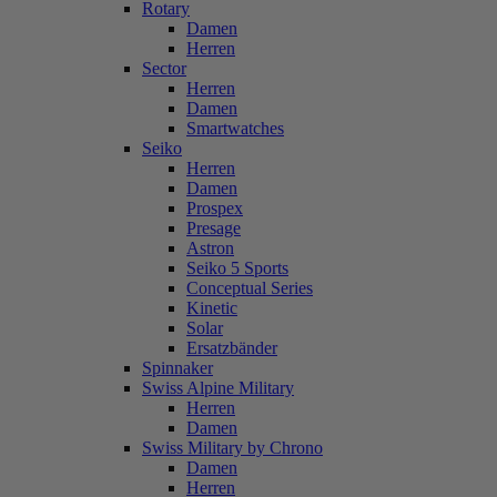
Rotary
Damen
Herren
Sector
Herren
Damen
Smartwatches
Seiko
Herren
Damen
Prospex
Presage
Astron
Seiko 5 Sports
Conceptual Series
Kinetic
Solar
Ersatzbänder
Spinnaker
Swiss Alpine Military
Herren
Damen
Swiss Military by Chrono
Damen
Herren