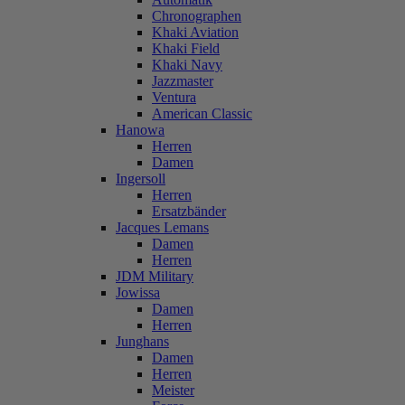
Chronographen
Khaki Aviation
Khaki Field
Khaki Navy
Jazzmaster
Ventura
American Classic
Hanowa
Herren
Damen
Ingersoll
Herren
Ersatzbänder
Jacques Lemans
Damen
Herren
JDM Military
Jowissa
Damen
Herren
Junghans
Damen
Herren
Meister