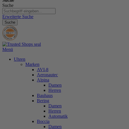
Suche
Suche
Erweiterte Suche
Suche
Menü
Uhren
Marken
AVI-8
Aeronautec
Alpina
Damen
Herren
Bauhaus
Bering
Damen
Herren
Automatik
Boccia
Damen