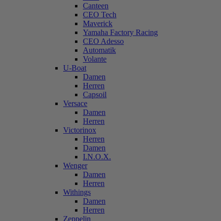
Canteen
CEO Tech
Maverick
Yamaha Factory Racing
CEO Adesso
Automatik
Volante
U-Boat
Damen
Herren
Capsoil
Versace
Damen
Herren
Victorinox
Herren
Damen
I.N.O.X.
Wenger
Damen
Herren
Withings
Damen
Herren
Zeppelin