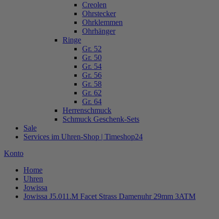
Creolen
Ohrstecker
Ohrklemmen
Ohrhänger
Ringe
Gr. 52
Gr. 50
Gr. 54
Gr. 56
Gr. 58
Gr. 62
Gr. 64
Herrenschmuck
Schmuck Geschenk-Sets
Sale
Services im Uhren-Shop | Timeshop24
Konto
Home
Uhren
Jowissa
Jowissa J5.011.M Facet Strass Damenuhr 29mm 3ATM