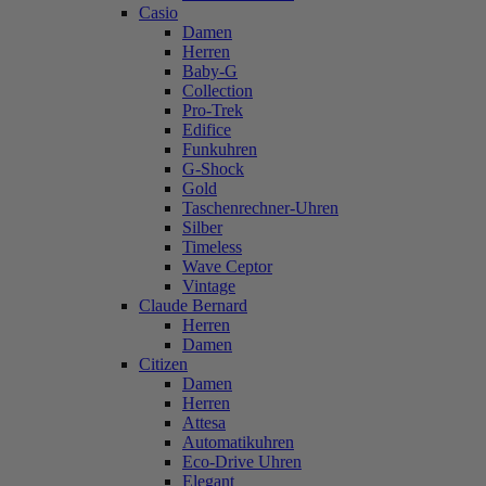
Casio
Damen
Herren
Baby-G
Collection
Pro-Trek
Edifice
Funkuhren
G-Shock
Gold
Taschenrechner-Uhren
Silber
Timeless
Wave Ceptor
Vintage
Claude Bernard
Herren
Damen
Citizen
Damen
Herren
Attesa
Automatikuhren
Eco-Drive Uhren
Elegant