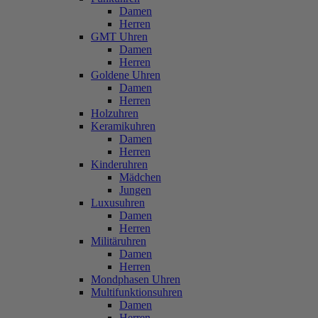
Damen
Herren
GMT Uhren
Damen
Herren
Goldene Uhren
Damen
Herren
Holzuhren
Keramikuhren
Damen
Herren
Kinderuhren
Mädchen
Jungen
Luxusuhren
Damen
Herren
Militäruhren
Damen
Herren
Mondphasen Uhren
Multifunktionsuhren
Damen
Herren