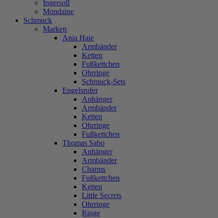
Ingersoll
Mondaine
Schmuck
Marken
Ania Haie
Armbänder
Ketten
Fußkettchen
Ohrringe
Schmuck-Sets
Engelsrufer
Anhänger
Armbänder
Ketten
Ohrringe
Fußkettchen
Thomas Sabo
Anhänger
Armbänder
Charms
Fußkettchen
Ketten
Little Secrets
Ohrringe
Ringe