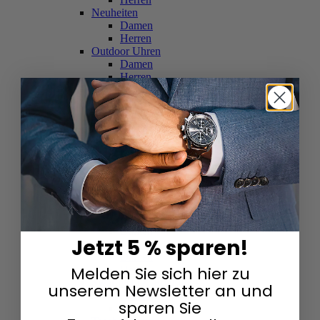
Neuheiten
Damen
Herren
Outdoor Uhren
Damen
Herren
Schweizer Uhren
Damen
Herren
Skelettuhren
Damen
Herren
Smartwatches
Damen
Herren
Solaruhren
Herren
Damen
Jetzt 5 % sparen!
Sportuhren
Damen
Melden Sie sich hier zu
Herren
Swarovski & Edelsteine
unserem Newsletter an und
Damen
sparen Sie
Herren