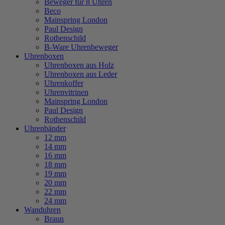
Beweger für 8 Uhren
Beco
Mainspring London
Paul Design
Rothenschild
B-Ware Uhrenbeweger
Uhrenboxen
Uhrenboxen aus Holz
Uhrenboxen aus Leder
Uhrenkoffer
Uhrenvitrinen
Mainspring London
Paul Design
Rothenschild
Uhrenbänder
12 mm
14 mm
16 mm
18 mm
19 mm
20 mm
22 mm
24 mm
Wanduhren
Braun