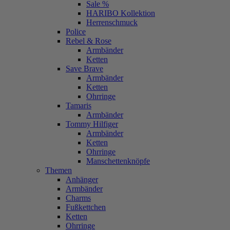
Sale %
HARIBO Kollektion
Herrenschmuck
Police
Rebel & Rose
Armbänder
Ketten
Save Brave
Armbänder
Ketten
Ohrringe
Tamaris
Armbänder
Tommy Hilfiger
Armbänder
Ketten
Ohrringe
Manschettenknöpfe
Themen
Anhänger
Armbänder
Charms
Fußkettchen
Ketten
Ohrringe