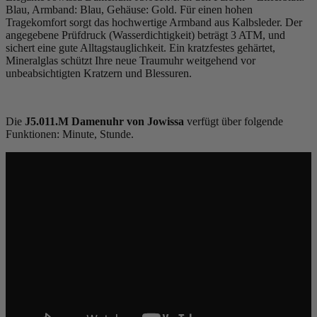
Blau, Armband: Blau, Gehäuse: Gold. Für einen hohen
Tragekomfort sorgt das hochwertige Armband aus Kalbsleder. Der
angegebene Prüfdruck (Wasserdichtigkeit) beträgt 3 ATM, und
sichert eine gute Alltagstauglichkeit. Ein kratzfestes gehärtet,
Mineralglas schützt Ihre neue Traumuhr weitgehend vor
unbeabsichtigten Kratzern und Blessuren.
Die
J5.011.M Damenuhr von Jowissa
verfügt über folgende
Funktionen: Minute, Stunde.