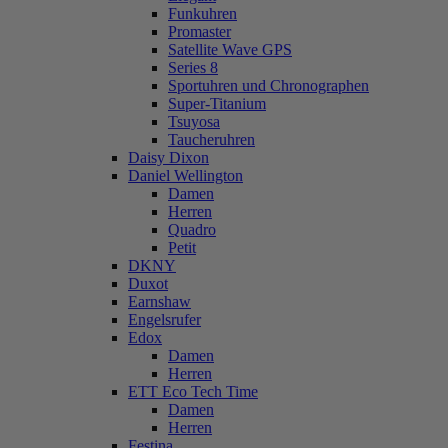
Funkuhren
Promaster
Satellite Wave GPS
Series 8
Sportuhren und Chronographen
Super-Titanium
Tsuyosa
Taucheruhren
Daisy Dixon
Daniel Wellington
Damen
Herren
Quadro
Petit
DKNY
Duxot
Earnshaw
Engelsrufer
Edox
Damen
Herren
ETT Eco Tech Time
Damen
Herren
Festina