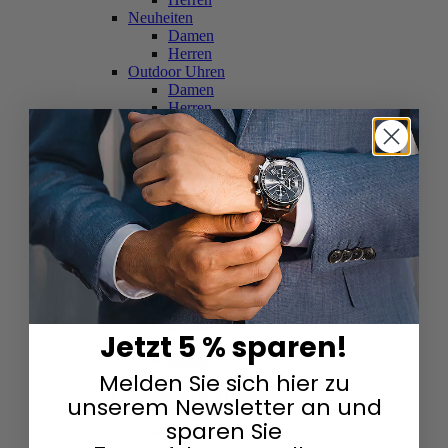
Neuheiten
Damen
Herren
Outdoor Uhren
Damen
Herren
Schweizer Uhren
Damen
Herren
Skelettuhren
Damen
Herren
Smartwatches
Damen
Herren
Solaruhren
Herren
Damen
Jetzt 5 % sparen!
Sportuhren
Damen
Melden Sie sich hier zu
Herren
Swarovski & Edelsteine
unserem Newsletter an und
Damen
sparen Sie
Herren