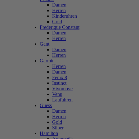
Damen
Herren
Kinderuhren
Gold
Frederique Constant
Damen
Herren
Gant
Damen
Herren
Garmin
Herren
Damen
Fenix 8
Instinct
Vivomove
Venu
Laufuhren
Guess
Damen
Herren
Gold
Silber
Hamilton
Automatik