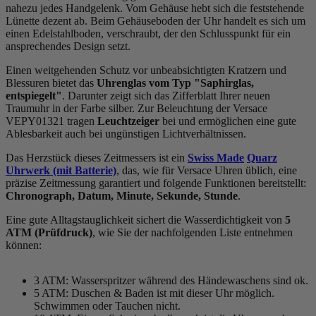
nahezu jedes Handgelenk. Vom Gehäuse hebt sich die
feststehend
e
Lünette dezent ab. Beim Gehäuseboden der Uhr handelt es sich um
einen Edelstahlboden, verschraubt, der den Schlusspunkt für ein
ansprechendes Design setzt.
Einen weitgehenden Schutz vor unbeabsichtigten Kratzern und
Blessuren bietet das
Uhrenglas vom Typ "Saphirglas,
entspiegelt"
. Darunter zeigt sich das Zifferblatt Ihrer neuen
Traumuhr in der Farbe
silber
. Zur Beleuchtung der Versace
VEPY01321 tragen
Leuchtzeiger
bei und ermöglichen eine gute
Ablesbarkeit auch bei ungünstigen Lichtverhältnissen.
Das Herzstück dieses Zeitmessers ist ein
Swiss Made
Quarz
Uhrwerk (mit Batterie)
, das, wie für Versace Uhren üblich, eine
präzise Zeitmessung garantiert und folgende Funktionen bereitstellt:
Chronograph, Datum, Minute, Sekunde, Stunde
.
Eine gute Alltagstauglichkeit sichert die Wasserdichtigkeit von
5
ATM (Prüfdruck)
, wie Sie der nachfolgenden Liste entnehmen
können:
3 ATM: Wasserspritzer während des Händewaschens sind ok.
5 ATM: Duschen & Baden ist mit dieser Uhr möglich.
Schwimmen oder Tauchen nicht.