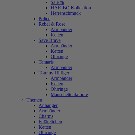
Sale %
HARIBO Kollektion
Herrenschmuck
Police
Rebel & Rose
Armbänder
Ketten
Save Brave
Armbänder
Ketten
Ohrringe
Tamaris
Armbänder
Tommy Hilfiger
Armbänder
Ketten
Ohrringe
Manschettenknöpfe
Themen
Anhänger
Armbänder
Charms
Fußkettchen
Ketten
Ohrringe