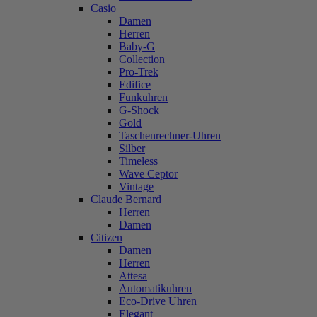
Casio
Damen
Herren
Baby-G
Collection
Pro-Trek
Edifice
Funkuhren
G-Shock
Gold
Taschenrechner-Uhren
Silber
Timeless
Wave Ceptor
Vintage
Claude Bernard
Herren
Damen
Citizen
Damen
Herren
Attesa
Automatikuhren
Eco-Drive Uhren
Elegant