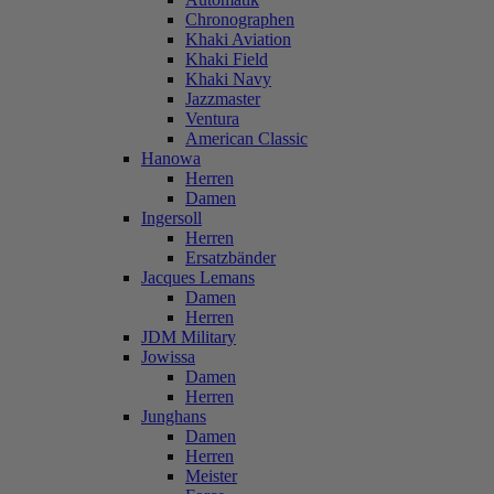
Chronographen
Khaki Aviation
Khaki Field
Khaki Navy
Jazzmaster
Ventura
American Classic
Hanowa
Herren
Damen
Ingersoll
Herren
Ersatzbänder
Jacques Lemans
Damen
Herren
JDM Military
Jowissa
Damen
Herren
Junghans
Damen
Herren
Meister