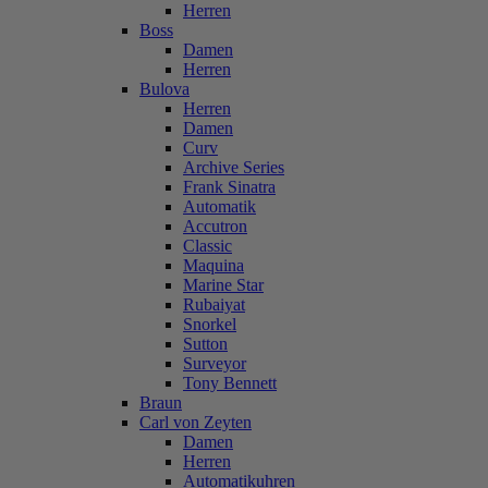
Herren
Boss
Damen
Herren
Bulova
Herren
Damen
Curv
Archive Series
Frank Sinatra
Automatik
Accutron
Classic
Maquina
Marine Star
Rubaiyat
Snorkel
Sutton
Surveyor
Tony Bennett
Braun
Carl von Zeyten
Damen
Herren
Automatikuhren