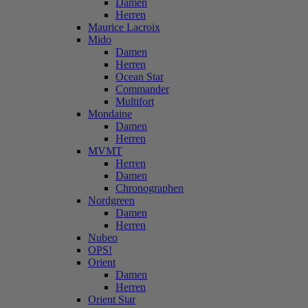
Damen
Herren
Maurice Lacroix
Mido
Damen
Herren
Ocean Star
Commander
Multifort
Mondaine
Damen
Herren
MVMT
Herren
Damen
Chronographen
Nordgreen
Damen
Herren
Nubeo
OPS!
Orient
Damen
Herren
Orient Star