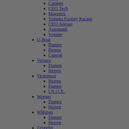
Canteen
CEO Tech
Maverick
Yamaha Factory Racing
CEO Adesso
Automatik
Volante
U-Boat
Damen
Herren
Capsoil
Versace
Damen
Herren
Victorinox
Herren
Damen
I.N.O.X.
Wenger
Damen
Herren
Withings
Damen
Herren
Zeppelin