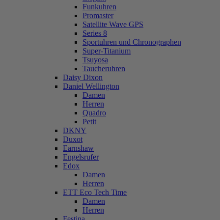
Funkuhren
Promaster
Satellite Wave GPS
Series 8
Sportuhren und Chronographen
Super-Titanium
Tsuyosa
Taucheruhren
Daisy Dixon
Daniel Wellington
Damen
Herren
Quadro
Petit
DKNY
Duxot
Earnshaw
Engelsrufer
Edox
Damen
Herren
ETT Eco Tech Time
Damen
Herren
Festina