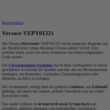
Beschreibung
Versace VEPY01321
Die Versace
Herrenuhr
VEPY01321 ist ein moderner Begleiter aus
der Modell-Serie Urban Mystique Chrono 44mm 5ATM. Eine
perfekte Wahl, wenn Sie einen Zeitmesser mit einem zeitgemäßen
Look suchen.
Die
Chronographen-Funktion
macht diese Armbanduhr zu einem
geschätzten Accessoire für Sportler und alle, die ein Messinstrument
benötigen, um Bestzeiten, Laufzeiten, Zubereitungszeiten oder
ähnliches im Blick zu behalten.
Die Armbanduhr verfügt über ein goldenes
Gehäuse
, aus
Edelstahl
gefertigt, das durch die
mattiert, poliert
e Oberfläche wie ein echter
Eyecatcher wirkt.
Das
rund
e Gehäuse ist
44 mm breit
sowie 12 mm hoch
und
schmückt, natürlich abhängig vom individuellen Geschmack,