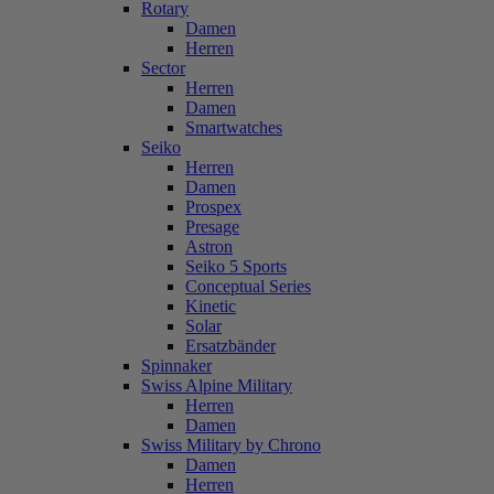
Rotary
Damen
Herren
Sector
Herren
Damen
Smartwatches
Seiko
Herren
Damen
Prospex
Presage
Astron
Seiko 5 Sports
Conceptual Series
Kinetic
Solar
Ersatzbänder
Spinnaker
Swiss Alpine Military
Herren
Damen
Swiss Military by Chrono
Damen
Herren