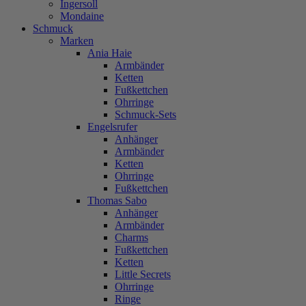
Ingersoll
Mondaine
Schmuck
Marken
Ania Haie
Armbänder
Ketten
Fußkettchen
Ohrringe
Schmuck-Sets
Engelsrufer
Anhänger
Armbänder
Ketten
Ohrringe
Fußkettchen
Thomas Sabo
Anhänger
Armbänder
Charms
Fußkettchen
Ketten
Little Secrets
Ohrringe
Ringe