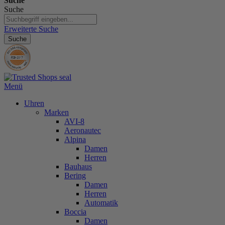
Suche
Suche
Erweiterte Suche
Suche
Menü
Uhren
Marken
AVI-8
Aeronautec
Alpina
Damen
Herren
Bauhaus
Bering
Damen
Herren
Automatik
Boccia
Damen