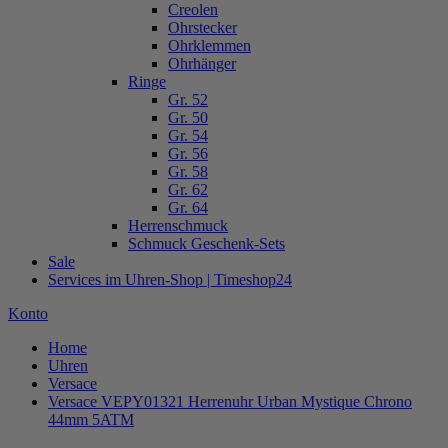
Creolen
Ohrstecker
Ohrklemmen
Ohrhänger
Ringe
Gr. 52
Gr. 50
Gr. 54
Gr. 56
Gr. 58
Gr. 62
Gr. 64
Herrenschmuck
Schmuck Geschenk-Sets
Sale
Services im Uhren-Shop | Timeshop24
Konto
Home
Uhren
Versace
Versace VEPY01321 Herrenuhr Urban Mystique Chrono
44mm 5ATM