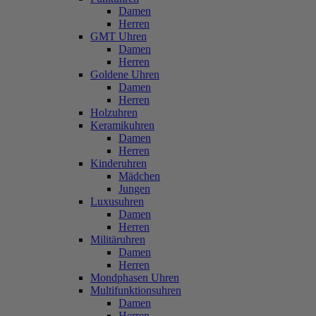
Damen
Herren
GMT Uhren
Damen
Herren
Goldene Uhren
Damen
Herren
Holzuhren
Keramikuhren
Damen
Herren
Kinderuhren
Mädchen
Jungen
Luxusuhren
Damen
Herren
Militäruhren
Damen
Herren
Mondphasen Uhren
Multifunktionsuhren
Damen
Herren