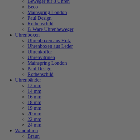
Beweger für 8 Uhren
Beco
Mainspring London
Paul Design
Rothenschild
B-Ware Uhrenbeweger
Uhrenboxen
Uhrenboxen aus Holz
Uhrenboxen aus Leder
Uhrenkoffer
Uhrenvitrinen
Mainspring London
Paul Design
Rothenschild
Uhrenbänder
12 mm
14 mm
16 mm
18 mm
19 mm
20 mm
22 mm
24 mm
Wanduhren
Braun