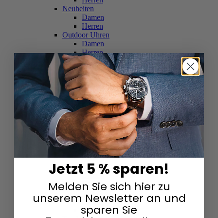
Neuheiten
Damen
Herren
Outdoor Uhren
Damen
Herren
Schweizer Uhren
Damen
Herren
Skelettuhren
Damen
Herren
Smartwatches
Damen
Herren
Solaruhren
Herren
Damen
Jetzt 5 % sparen!
Sportuhren
Damen
Melden Sie sich hier zu
Herren
Swarovski & Edelsteine
unserem Newsletter an und
Damen
sparen Sie
Herren