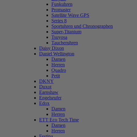
Funkuhren
Promaster
Satellite Wave GPS
Series 8
Sportuhren und Chronographen
Super-Titanium
Tsuyosa
Taucheruhren
Daisy Dixon
Daniel Wellington
Damen
Herren
Quadro
Petit
DKNY
Duxot
Earnshaw
Engelsrufer
Edox
Damen
Herren
ETT Eco Tech Time
Damen
Herren
Festina