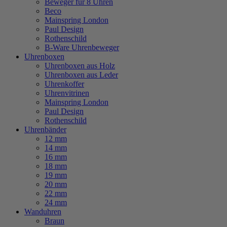
Beweger für 8 Uhren
Beco
Mainspring London
Paul Design
Rothenschild
B-Ware Uhrenbeweger
Uhrenboxen
Uhrenboxen aus Holz
Uhrenboxen aus Leder
Uhrenkoffer
Uhrenvitrinen
Mainspring London
Paul Design
Rothenschild
Uhrenbänder
12 mm
14 mm
16 mm
18 mm
19 mm
20 mm
22 mm
24 mm
Wanduhren
Braun