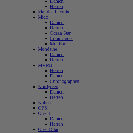
Damen
Herren
Maurice Lacroix
Mido
Damen
Herren
Ocean Star
Commander
Multifort
Mondaine
Damen
Herren
MVMT
Herren
Damen
Chronographen
Nordgreen
Damen
Herren
Nubeo
OPS!
Orient
Damen
Herren
Orient Star