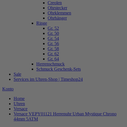
Creolen
Ohrstecker
Ohrklemmen
Ohrhänger
Ringe
Gr. 52
Gr. 50
Gr. 54
Gr. 56
Gr. 58
Gr. 62
Gr. 64
Herrenschmuck
Schmuck Geschenk-Sets
Sale
Services im Uhren-Shop | Timeshop24
Konto
Home
Uhren
Versace
Versace VEPY01121 Herrenuhr Urban Mystique Chrono
44mm 5ATM