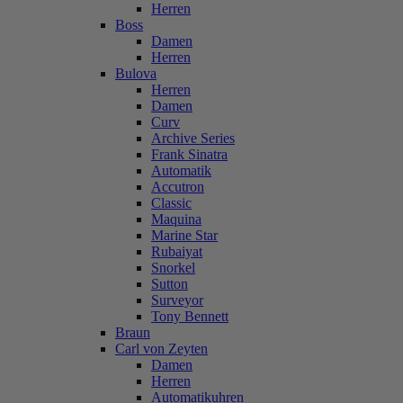
Herren
Boss
Damen
Herren
Bulova
Herren
Damen
Curv
Archive Series
Frank Sinatra
Automatik
Accutron
Classic
Maquina
Marine Star
Rubaiyat
Snorkel
Sutton
Surveyor
Tony Bennett
Braun
Carl von Zeyten
Damen
Herren
Automatikuhren