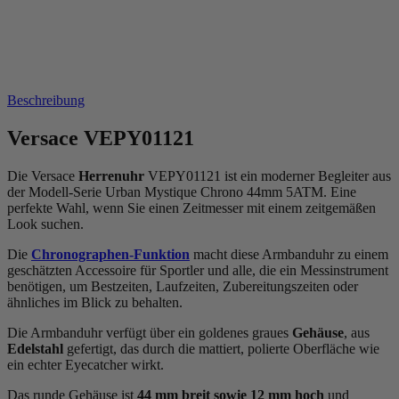
Beschreibung
Versace VEPY01121
Die Versace
Herrenuhr
VEPY01121 ist ein moderner Begleiter aus
der Modell-Serie Urban Mystique Chrono 44mm 5ATM. Eine
perfekte Wahl, wenn Sie einen Zeitmesser mit einem zeitgemäßen
Look suchen.
Die
Chronographen-Funktion
macht diese Armbanduhr zu einem
geschätzten Accessoire für Sportler und alle, die ein Messinstrument
benötigen, um Bestzeiten, Laufzeiten, Zubereitungszeiten oder
ähnliches im Blick zu behalten.
Die Armbanduhr verfügt über ein goldenes graues
Gehäuse
, aus
Edelstahl
gefertigt, das durch die
mattiert, poliert
e Oberfläche wie
ein echter Eyecatcher wirkt.
Das
rund
e Gehäuse ist
44 mm breit
sowie 12 mm hoch
und