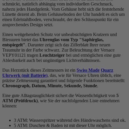
schmückt, natürlich abhängig vom individuellen Geschmack,
nahezu jedes Handgelenk. Vom Gehäuse hebt sich die
feststehend
e
Lünette dezent ab. Beim Gehäuseboden der Uhr handelt es sich um
einen Edelstahlboden, verschraubt, der den Schlusspunkt für ein
ansprechendes Design setzt.
Einen weitgehenden Schutz vor unbeabsichtigten Kratzern und
Blessuren bietet das
Uhrenglas vom Typ "Saphirglas,
entspiegelt"
. Darunter zeigt sich das Zifferblatt Ihrer neuen
Traumuhr in der Farbe
schwarz
. Zur Beleuchtung der Versace
VEPY01121 tragen
Leuchtzeiger
bei und ermöglichen eine gute
Ablesbarkeit auch bei ungünstigen Lichtverhältnissen.
Das Herzstück dieses Zeitmessers ist ein
Swiss Made
Quarz
Uhrwerk (mit Batterie)
, das, wie für Versace Uhren üblich, eine
präzise Zeitmessung garantiert und folgende Funktionen bereitstellt:
Chronograph, Datum, Minute, Sekunde, Stunde
.
Eine gute Alltagstauglichkeit sichert die Wasserdichtigkeit von
5
ATM (Prüfdruck)
, wie Sie der nachfolgenden Liste entnehmen
können:
3 ATM: Wasserspritzer während des Händewaschens sind ok.
5 ATM: Duschen & Baden ist mit dieser Uhr möglich.