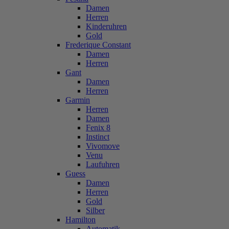
Damen
Herren
Kinderuhren
Gold
Frederique Constant
Damen
Herren
Gant
Damen
Herren
Garmin
Herren
Damen
Fenix 8
Instinct
Vivomove
Venu
Laufuhren
Guess
Damen
Herren
Gold
Silber
Hamilton
Automatik