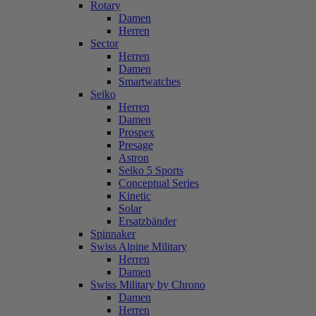
Rotary
Damen
Herren
Sector
Herren
Damen
Smartwatches
Seiko
Herren
Damen
Prospex
Presage
Astron
Seiko 5 Sports
Conceptual Series
Kinetic
Solar
Ersatzbänder
Spinnaker
Swiss Alpine Military
Herren
Damen
Swiss Military by Chrono
Damen
Herren