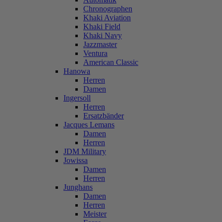
Chronographen
Khaki Aviation
Khaki Field
Khaki Navy
Jazzmaster
Ventura
American Classic
Hanowa
Herren
Damen
Ingersoll
Herren
Ersatzbänder
Jacques Lemans
Damen
Herren
JDM Military
Jowissa
Damen
Herren
Junghans
Damen
Herren
Meister