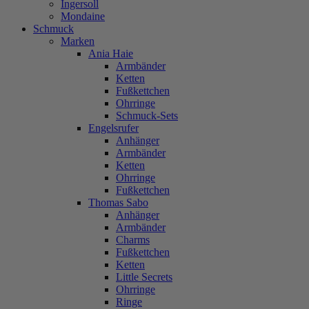
Ingersoll
Mondaine
Schmuck
Marken
Ania Haie
Armbänder
Ketten
Fußkettchen
Ohrringe
Schmuck-Sets
Engelsrufer
Anhänger
Armbänder
Ketten
Ohrringe
Fußkettchen
Thomas Sabo
Anhänger
Armbänder
Charms
Fußkettchen
Ketten
Little Secrets
Ohrringe
Ringe