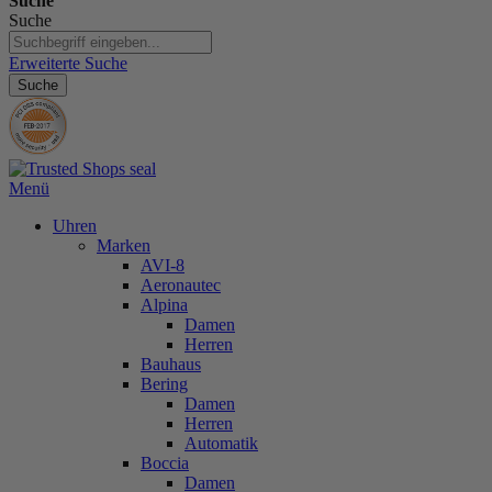
Suche
Suche
Erweiterte Suche
Suche
Menü
Uhren
Marken
AVI-8
Aeronautec
Alpina
Damen
Herren
Bauhaus
Bering
Damen
Herren
Automatik
Boccia
Damen