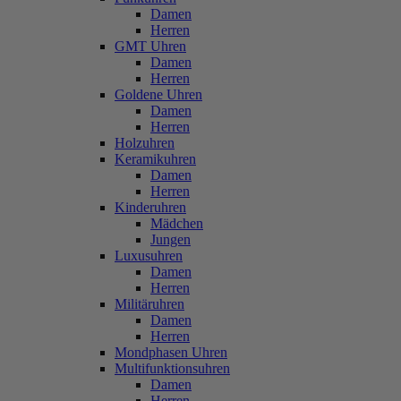
Damen
Herren
GMT Uhren
Damen
Herren
Goldene Uhren
Damen
Herren
Holzuhren
Keramikuhren
Damen
Herren
Kinderuhren
Mädchen
Jungen
Luxusuhren
Damen
Herren
Militäruhren
Damen
Herren
Mondphasen Uhren
Multifunktionsuhren
Damen
Herren