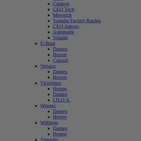
Canteen
CEO Tech
Maverick
Yamaha Factory Racing
CEO Adesso
Automatik
Volante
U-Boat
Damen
Herren
Capsoil
Versace
Damen
Herren
Victorinox
Herren
Damen
I.N.O.X.
Wenger
Damen
Herren
Withings
Damen
Herren
Zeppelin