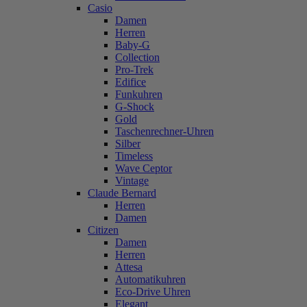
Casio
Damen
Herren
Baby-G
Collection
Pro-Trek
Edifice
Funkuhren
G-Shock
Gold
Taschenrechner-Uhren
Silber
Timeless
Wave Ceptor
Vintage
Claude Bernard
Herren
Damen
Citizen
Damen
Herren
Attesa
Automatikuhren
Eco-Drive Uhren
Elegant