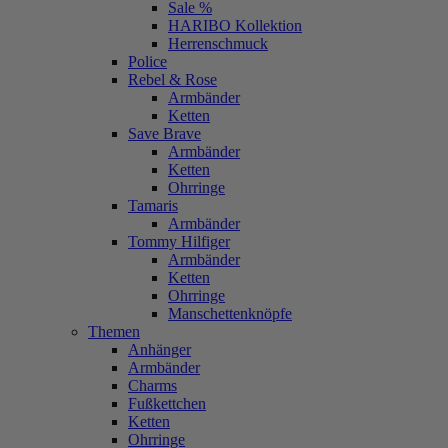
Sale %
HARIBO Kollektion
Herrenschmuck
Police
Rebel & Rose
Armbänder
Ketten
Save Brave
Armbänder
Ketten
Ohrringe
Tamaris
Armbänder
Tommy Hilfiger
Armbänder
Ketten
Ohrringe
Manschettenknöpfe
Themen
Anhänger
Armbänder
Charms
Fußkettchen
Ketten
Ohrringe