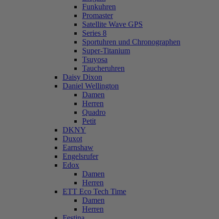
Funkuhren
Promaster
Satellite Wave GPS
Series 8
Sportuhren und Chronographen
Super-Titanium
Tsuyosa
Taucheruhren
Daisy Dixon
Daniel Wellington
Damen
Herren
Quadro
Petit
DKNY
Duxot
Earnshaw
Engelsrufer
Edox
Damen
Herren
ETT Eco Tech Time
Damen
Herren
Festina