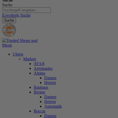
Suche
Suche
Erweiterte Suche
Suche
Menü
Uhren
Marken
AVI-8
Aeronautec
Alpina
Damen
Herren
Bauhaus
Bering
Damen
Herren
Automatik
Boccia
Damen