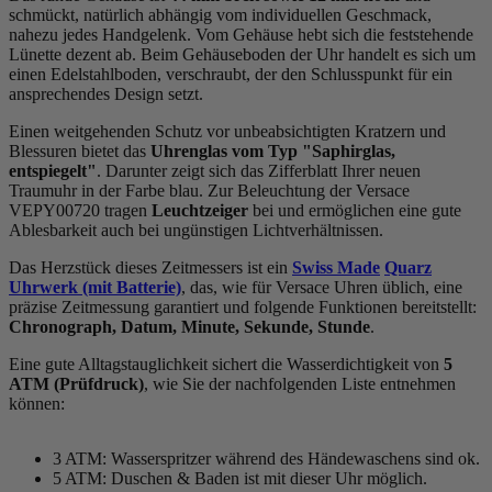
schmückt, natürlich abhängig vom individuellen Geschmack,
nahezu jedes Handgelenk. Vom Gehäuse hebt sich die
feststehend
e
Lünette dezent ab. Beim Gehäuseboden der Uhr handelt es sich um
einen Edelstahlboden, verschraubt, der den Schlusspunkt für ein
ansprechendes Design setzt.
Einen weitgehenden Schutz vor unbeabsichtigten Kratzern und
Blessuren bietet das
Uhrenglas vom Typ "Saphirglas,
entspiegelt"
. Darunter zeigt sich das Zifferblatt Ihrer neuen
Traumuhr in der Farbe
blau
. Zur Beleuchtung der Versace
VEPY00720 tragen
Leuchtzeiger
bei und ermöglichen eine gute
Ablesbarkeit auch bei ungünstigen Lichtverhältnissen.
Das Herzstück dieses Zeitmessers ist ein
Swiss Made
Quarz
Uhrwerk (mit Batterie)
, das, wie für Versace Uhren üblich, eine
präzise Zeitmessung garantiert und folgende Funktionen bereitstellt:
Chronograph, Datum, Minute, Sekunde, Stunde
.
Eine gute Alltagstauglichkeit sichert die Wasserdichtigkeit von
5
ATM (Prüfdruck)
, wie Sie der nachfolgenden Liste entnehmen
können:
3 ATM: Wasserspritzer während des Händewaschens sind ok.
5 ATM: Duschen & Baden ist mit dieser Uhr möglich.