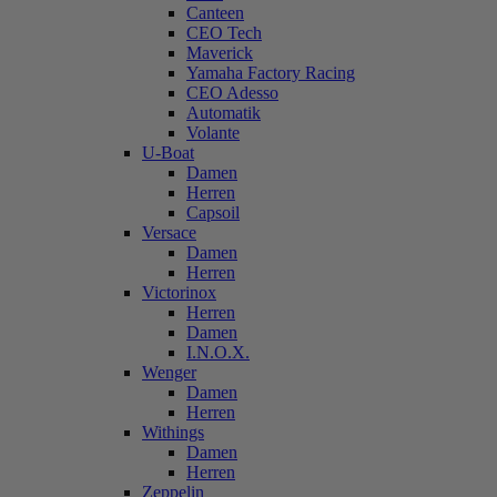
Canteen
CEO Tech
Maverick
Yamaha Factory Racing
CEO Adesso
Automatik
Volante
U-Boat
Damen
Herren
Capsoil
Versace
Damen
Herren
Victorinox
Herren
Damen
I.N.O.X.
Wenger
Damen
Herren
Withings
Damen
Herren
Zeppelin