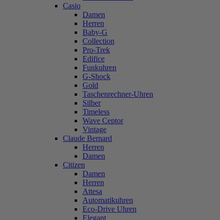
Casio
Damen
Herren
Baby-G
Collection
Pro-Trek
Edifice
Funkuhren
G-Shock
Gold
Taschenrechner-Uhren
Silber
Timeless
Wave Ceptor
Vintage
Claude Bernard
Herren
Damen
Citizen
Damen
Herren
Attesa
Automatikuhren
Eco-Drive Uhren
Elegant