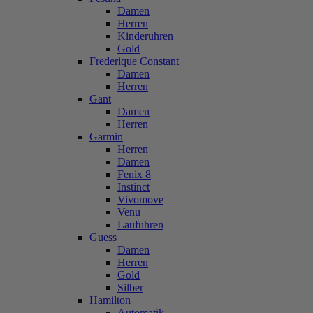
Damen
Herren
Kinderuhren
Gold
Frederique Constant
Damen
Herren
Gant
Damen
Herren
Garmin
Herren
Damen
Fenix 8
Instinct
Vivomove
Venu
Laufuhren
Guess
Damen
Herren
Gold
Silber
Hamilton
Automatik