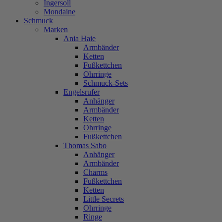
Ingersoll
Mondaine
Schmuck
Marken
Ania Haie
Armbänder
Ketten
Fußkettchen
Ohrringe
Schmuck-Sets
Engelsrufer
Anhänger
Armbänder
Ketten
Ohrringe
Fußkettchen
Thomas Sabo
Anhänger
Armbänder
Charms
Fußkettchen
Ketten
Little Secrets
Ohrringe
Ringe