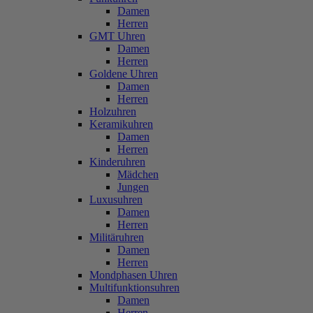
Damen
Herren
GMT Uhren
Damen
Herren
Goldene Uhren
Damen
Herren
Holzuhren
Keramikuhren
Damen
Herren
Kinderuhren
Mädchen
Jungen
Luxusuhren
Damen
Herren
Militäruhren
Damen
Herren
Mondphasen Uhren
Multifunktionsuhren
Damen
Herren