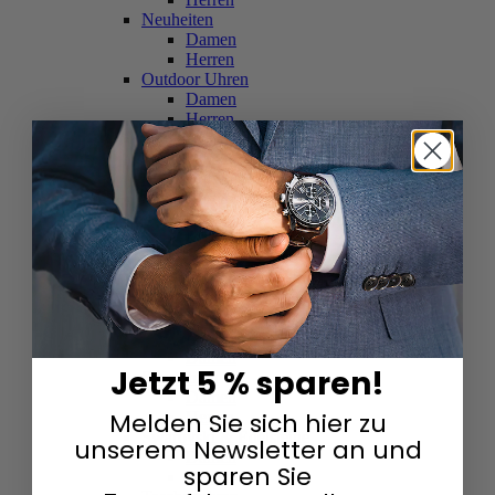
Neuheiten
Damen
Herren
Outdoor Uhren
Damen
Herren
Schweizer Uhren
Damen
Herren
Skelettuhren
Damen
Herren
Smartwatches
Damen
Herren
Solaruhren
Herren
Damen
Jetzt 5 % sparen!
Sportuhren
Damen
Melden Sie sich hier zu
Herren
Swarovski & Edelsteine
unserem Newsletter an und
Damen
sparen Sie
Herren