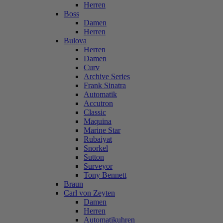
Herren
Boss
Damen
Herren
Bulova
Herren
Damen
Curv
Archive Series
Frank Sinatra
Automatik
Accutron
Classic
Maquina
Marine Star
Rubaiyat
Snorkel
Sutton
Surveyor
Tony Bennett
Braun
Carl von Zeyten
Damen
Herren
Automatikuhren