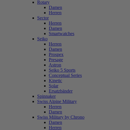
Rotary
Damen
Herren
Sector
Herren
Damen
Smartwatches
Seiko
Herren
Damen
Prospex
Presage
Astron
Seiko 5 Sports
Conceptual Series
Kinetic
Solar
Ersatzbänder
Spinnaker
Swiss Alpine Military
Herren
Damen
Swiss Military by Chrono
Damen
Herren