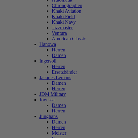
Chronographen
Khaki Aviation
Khaki Field
Khaki Navy
Jazzmaster
Ventura
American Classic
Hanowa
Herren
Damen
Ingersoll
Herren
Ersatzbänder
Jacques Lemans
Damen
Herren
JDM Military
Jowissa
Damen
Herren
Junghans
Damen
Herren
Meister