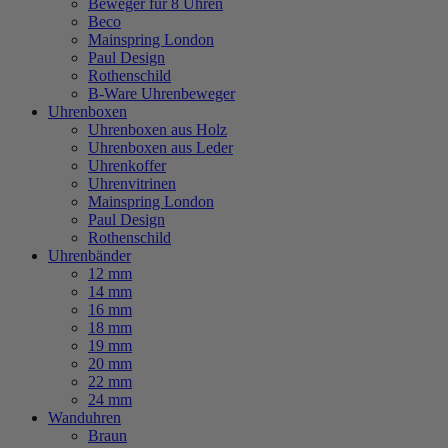
Beweger für 8 Uhren
Beco
Mainspring London
Paul Design
Rothenschild
B-Ware Uhrenbeweger
Uhrenboxen
Uhrenboxen aus Holz
Uhrenboxen aus Leder
Uhrenkoffer
Uhrenvitrinen
Mainspring London
Paul Design
Rothenschild
Uhrenbänder
12 mm
14 mm
16 mm
18 mm
19 mm
20 mm
22 mm
24 mm
Wanduhren
Braun