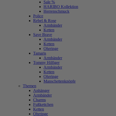
Sale %
HARIBO Kollektion
Herrenschmuck
Police
Rebel & Rose
Armbänder
Ketten
Save Brave
Armbänder
Ketten
Ohrringe
Tamaris
Armbänder
Tommy Hilfiger
Armbänder
Ketten
Ohrringe
Manschettenknöpfe
Themen
Anhänger
Armbänder
Charms
Fußkettchen
Ketten
Ohrringe