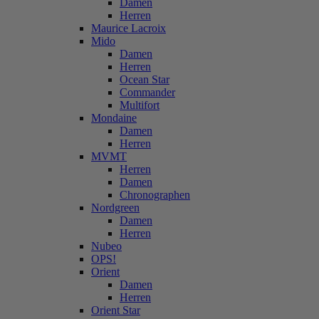
Damen
Herren
Maurice Lacroix
Mido
Damen
Herren
Ocean Star
Commander
Multifort
Mondaine
Damen
Herren
MVMT
Herren
Damen
Chronographen
Nordgreen
Damen
Herren
Nubeo
OPS!
Orient
Damen
Herren
Orient Star