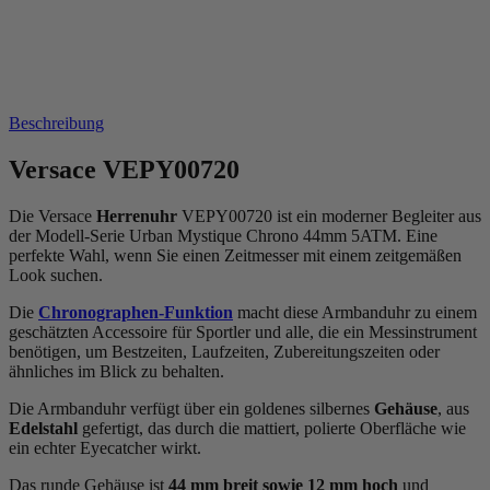
Beschreibung
Versace VEPY00720
Die Versace
Herrenuhr
VEPY00720 ist ein moderner Begleiter aus
der Modell-Serie Urban Mystique Chrono 44mm 5ATM. Eine
perfekte Wahl, wenn Sie einen Zeitmesser mit einem zeitgemäßen
Look suchen.
Die
Chronographen-Funktion
macht diese Armbanduhr zu einem
geschätzten Accessoire für Sportler und alle, die ein Messinstrument
benötigen, um Bestzeiten, Laufzeiten, Zubereitungszeiten oder
ähnliches im Blick zu behalten.
Die Armbanduhr verfügt über ein goldenes silbernes
Gehäuse
, aus
Edelstahl
gefertigt, das durch die
mattiert, poliert
e Oberfläche wie
ein echter Eyecatcher wirkt.
Das
rund
e Gehäuse ist
44 mm breit
sowie 12 mm hoch
und