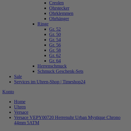
Creolen
Ohrstecker
Ohrklemmen
Ohrhänger
Ringe
Gr. 52
Gr. 50
Gr. 54
Gr. 56
Gr. 58
Gr. 62
Gr. 64
Herrenschmuck
Schmuck Geschenk-Sets
Sale
Services im Uhren-Shop | Timeshop24
Konto
Home
Uhren
Versace
Versace VEPY00720 Herrenuhr Urban Mystique Chrono
44mm 5ATM