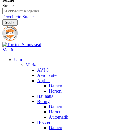
Suche
Suche
Erweiterte Suche
Suche
Menü
Uhren
Marken
AVI-8
Aeronautec
Alpina
Damen
Herren
Bauhaus
Bering
Damen
Herren
Automatik
Boccia
Damen