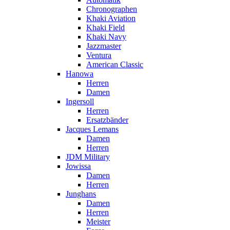
Chronographen
Khaki Aviation
Khaki Field
Khaki Navy
Jazzmaster
Ventura
American Classic
Hanowa
Herren
Damen
Ingersoll
Herren
Ersatzbänder
Jacques Lemans
Damen
Herren
JDM Military
Jowissa
Damen
Herren
Junghans
Damen
Herren
Meister