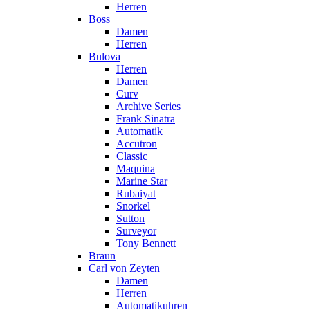
Herren
Boss
Damen
Herren
Bulova
Herren
Damen
Curv
Archive Series
Frank Sinatra
Automatik
Accutron
Classic
Maquina
Marine Star
Rubaiyat
Snorkel
Sutton
Surveyor
Tony Bennett
Braun
Carl von Zeyten
Damen
Herren
Automatikuhren