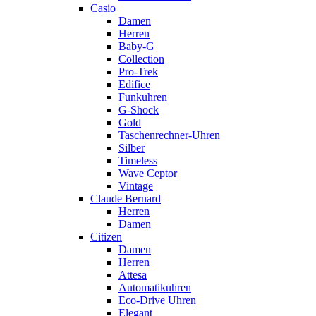
Casio
Damen
Herren
Baby-G
Collection
Pro-Trek
Edifice
Funkuhren
G-Shock
Gold
Taschenrechner-Uhren
Silber
Timeless
Wave Ceptor
Vintage
Claude Bernard
Herren
Damen
Citizen
Damen
Herren
Attesa
Automatikuhren
Eco-Drive Uhren
Elegant