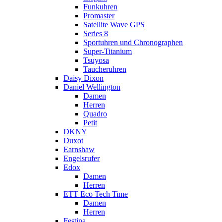
Funkuhren
Promaster
Satellite Wave GPS
Series 8
Sportuhren und Chronographen
Super-Titanium
Tsuyosa
Taucheruhren
Daisy Dixon
Daniel Wellington
Damen
Herren
Quadro
Petit
DKNY
Duxot
Earnshaw
Engelsrufer
Edox
Damen
Herren
ETT Eco Tech Time
Damen
Herren
Festina