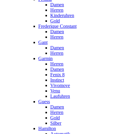
Damen
Herren
Kinderuhren
Gold
Frederique Constant
Damen
Herren
Gant
Damen
Herren
Garmin
Herren
Damen
Fenix 8
Instinct
Vivomove
Venu
Laufuhren
Guess
Damen
Herren
Gold
Silber
Hamilton
Automatik