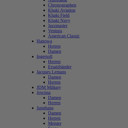
Chronographen
Khaki Aviation
Khaki Field
Khaki Navy
Jazzmaster
Ventura
American Classic
Hanowa
Herren
Damen
Ingersoll
Herren
Ersatzbänder
Jacques Lemans
Damen
Herren
JDM Military
Jowissa
Damen
Herren
Junghans
Damen
Herren
Meister