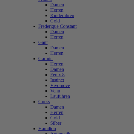
Damen
Herren
Kinderuhren
Gold
Frederique Constant
Damen
Herren
Gant
Damen
Herren
Garmin
Herren
Damen
Fenix 8
Instinct
Vivomove
Venu
Laufuhren
Guess
Damen
Herren
Gold
Silber
Hamilton
Automatik