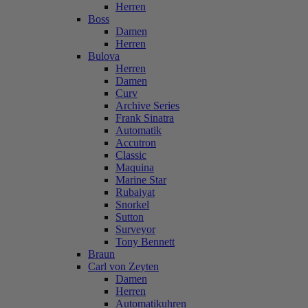
Herren
Boss
Damen
Herren
Bulova
Herren
Damen
Curv
Archive Series
Frank Sinatra
Automatik
Accutron
Classic
Maquina
Marine Star
Rubaiyat
Snorkel
Sutton
Surveyor
Tony Bennett
Braun
Carl von Zeyten
Damen
Herren
Automatikuhren