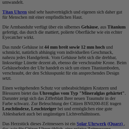
umwandelt.
Titan Uhren
sind sehr hautverträglich und eigenen sich daher gut
für Menschen mit einer empfindlichen Haut.
Die Armbanduhr verfügt über ein silbernes
Gehäuse
, aus
Titanium
gefertigt, das durch die
mattiert, poliert
e Oberfläche wie ein echter
Eyecatcher wirkt.
Das
rund
e Gehäuse ist
44 mm breit
sowie 12 mm hoch
und
schmückt, natürlich abhängig vom individuellen Geschmack,
nahezu jedes Handgelenk. Vom Gehäuse hebt sich die
drehbar,
linksseitig
e Lünette dezent ab, ebenso die
verschraubt
e Krone. Beim
Gehäuseboden der Uhr handelt es sich um einen Titaniumboden,
verschraubt, der den Schlusspunkt für ein ansprechendes Design
setzt.
Einen weitgehenden Schutz vor unbeabsichtigten Kratzern und
Blessuren bietet das
Uhrenglas vom Typ "Mineralglas gehärtet"
.
Darunter zeigt sich das Zifferblatt Ihrer neuen Traumuhr in der
Farbe
schwarz
. Zur Beleuchtung der Citizen BN0200-81E tragen
Leuchtindexe, Leuchtzeiger
bei und ermöglichen eine gute
Ablesbarkeit auch bei ungünstigen Lichtverhältnissen.
Das Herzstück dieses Zeitmessers ist ein
Solar Uhrwerk
(Quarz)
,
das, wie für Citizen Uhren üblich, eine präzise Zeitmessung