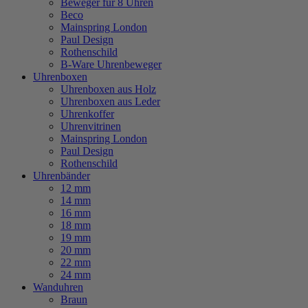
Beweger für 8 Uhren
Beco
Mainspring London
Paul Design
Rothenschild
B-Ware Uhrenbeweger
Uhrenboxen
Uhrenboxen aus Holz
Uhrenboxen aus Leder
Uhrenkoffer
Uhrenvitrinen
Mainspring London
Paul Design
Rothenschild
Uhrenbänder
12 mm
14 mm
16 mm
18 mm
19 mm
20 mm
22 mm
24 mm
Wanduhren
Braun