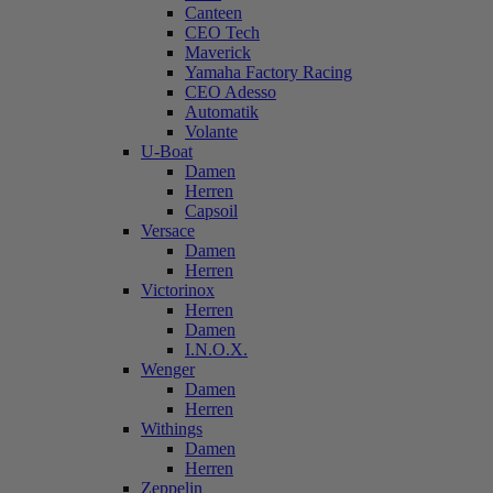
Canteen
CEO Tech
Maverick
Yamaha Factory Racing
CEO Adesso
Automatik
Volante
U-Boat
Damen
Herren
Capsoil
Versace
Damen
Herren
Victorinox
Herren
Damen
I.N.O.X.
Wenger
Damen
Herren
Withings
Damen
Herren
Zeppelin