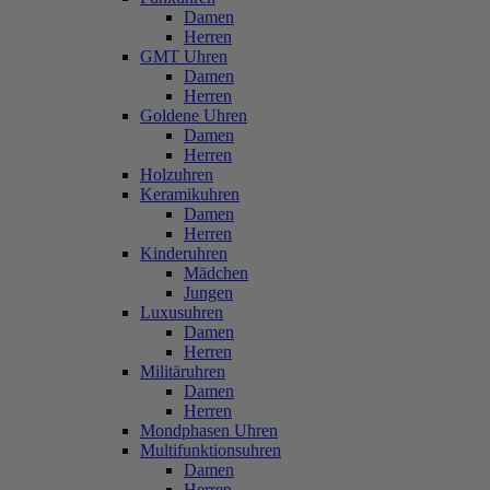
Damen
Herren
GMT Uhren
Damen
Herren
Goldene Uhren
Damen
Herren
Holzuhren
Keramikuhren
Damen
Herren
Kinderuhren
Mädchen
Jungen
Luxusuhren
Damen
Herren
Militäruhren
Damen
Herren
Mondphasen Uhren
Multifunktionsuhren
Damen
Herren