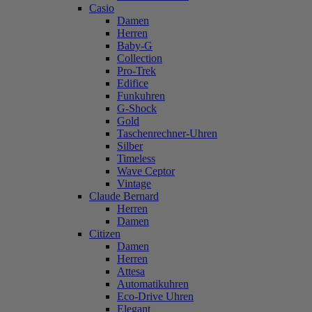
Casio
Damen
Herren
Baby-G
Collection
Pro-Trek
Edifice
Funkuhren
G-Shock
Gold
Taschenrechner-Uhren
Silber
Timeless
Wave Ceptor
Vintage
Claude Bernard
Herren
Damen
Citizen
Damen
Herren
Attesa
Automatikuhren
Eco-Drive Uhren
Elegant