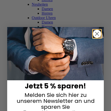
Neuheiten
Damen
Herren
Outdoor Uhren
Damen
Herren
Schweizer Uhren
Damen
Herren
Skelettuhren
Damen
Herren
Smartwatches
Damen
Herren
Solaruhren
Herren
Damen
Jetzt 5 % sparen!
Sportuhren
Damen
Melden Sie sich hier zu
Herren
Swarovski & Edelsteine
unserem Newsletter an und
Damen
sparen Sie
Herren