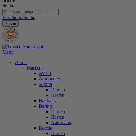
Suche
Suche
Erweiterte Suche
Suche
Menü
Uhren
Marken
AVI-8
Aeronautec
Alpina
Damen
Herren
Bauhaus
Bering
Damen
Herren
Automatik
Boccia
Damen