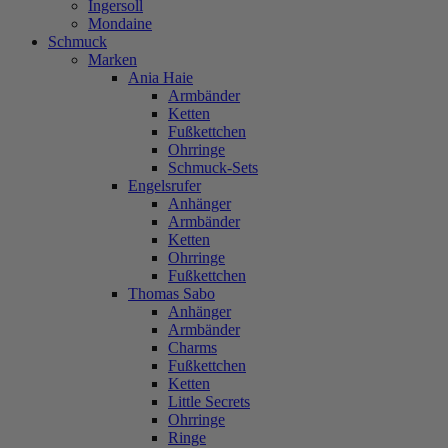
Ingersoll
Mondaine
Schmuck
Marken
Ania Haie
Armbänder
Ketten
Fußkettchen
Ohrringe
Schmuck-Sets
Engelsrufer
Anhänger
Armbänder
Ketten
Ohrringe
Fußkettchen
Thomas Sabo
Anhänger
Armbänder
Charms
Fußkettchen
Ketten
Little Secrets
Ohrringe
Ringe