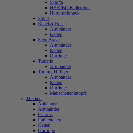
Sale %
HARIBO Kollektion
Herrenschmuck
Police
Rebel & Rose
Armbänder
Ketten
Save Brave
Armbänder
Ketten
Ohrringe
Tamaris
Armbänder
Tommy Hilfiger
Armbänder
Ketten
Ohrringe
Manschettenknöpfe
Themen
Anhänger
Armbänder
Charms
Fußkettchen
Ketten
Ohrringe