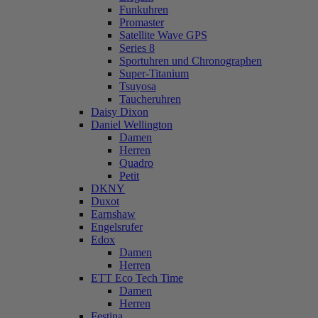
Funkuhren
Promaster
Satellite Wave GPS
Series 8
Sportuhren und Chronographen
Super-Titanium
Tsuyosa
Taucheruhren
Daisy Dixon
Daniel Wellington
Damen
Herren
Quadro
Petit
DKNY
Duxot
Earnshaw
Engelsrufer
Edox
Damen
Herren
ETT Eco Tech Time
Damen
Herren
Festina