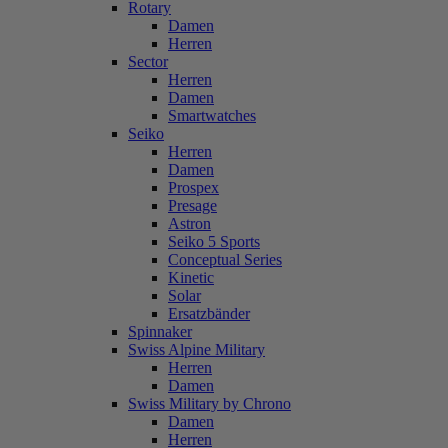
Rotary
Damen
Herren
Sector
Herren
Damen
Smartwatches
Seiko
Herren
Damen
Prospex
Presage
Astron
Seiko 5 Sports
Conceptual Series
Kinetic
Solar
Ersatzbänder
Spinnaker
Swiss Alpine Military
Herren
Damen
Swiss Military by Chrono
Damen
Herren