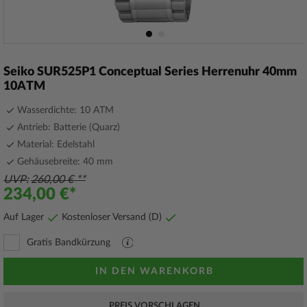
Zum
Anfang
Seiko SUR525P1 Conceptual Series Herrenuhr 40mm
der
10ATM
Bildergalerie
springen
Wasserdichte: 10 ATM
Antrieb: Batterie (Quarz)
Material: Edelstahl
Gehäusebreite: 40 mm
UVP
260,00 €
234,00 €
Auf Lager
Kostenloser Versand (D)
Gratis Bandkürzung
PDF
Datei
mit
IN DEN WARENKORB
Erläuterungen
PREIS VORSCHLAGEN