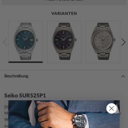
VARIANTEN
Beschreibung
Seiko SUR525P1
Die Seiko
Herrenuhr
SUR525P1 ist ein eleganter Begleiter aus der
Modell-Serie Conceptual Series m. Saphirglas 40mm. Eine perfekte
Wahl, wenn Sie einen Zeitmesser mit einem klassischen Look
suchen.