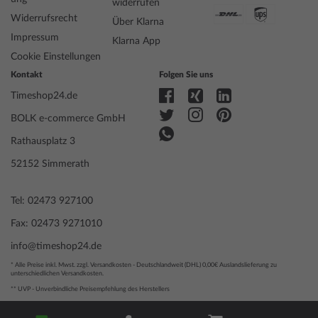
Hersteller Artikel-Nr.
SUR525P1
widerrufen
Style
Klassisch
Widerrufsrecht
Über Klarna
Artikel-Gewicht
0.11
Impressum
Klarna App
Cookie Einstellungen
Kontakt
Folgen Sie uns
Anzeige
Analog
Antrieb
Batterie (Quarz)
Timeshop24.de
Uhrwerk
6N52, Seiko
BOLK e-commerce GmbH
Bezeichnung
Funktionen
Datum, Minute, Sekunde, Stunde
Rathausplatz 3
52152 Simmerath
Gehäuse Material
Edelstahl
Tel: 02473 927100
Gehäusebreite
40
Gehäusedicke
9
Fax: 02473 9271010
Gehäuse Form
Rund
info@timeshop24.de
Wasserdichte
10
Gehäuse Farbe
Silber
* Alle Preise inkl. Mwst. zzgl. Versandkosten - Deutschlandweit (DHL) 0,00€ Auslandslieferung zu
unterschiedlichen Versandkosten.
Oberfläche
Mattiert, Poliert
** UVP - Unverbindliche Preisempfehlung des Herstellers
Glas
entspiegelt, Saphirglas
Lünette
Feststehend
© 2004 - 2026, BOLK e-commerce GmbH | Technische Umsetzung