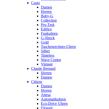
Casio
Damen
Herren
Baby-G
Collection
Pro-Trek
Edifice
Funkuhren
G-Shock
Gold
Taschenrechner-Uhren
Silber
Timeless
Wave Ceptor
Vintage
Claude Bernard
Herren
Damen
Citizen
Damen
Herren
Attesa
Automatikuhren
Eco-Drive Uhren
Elegant