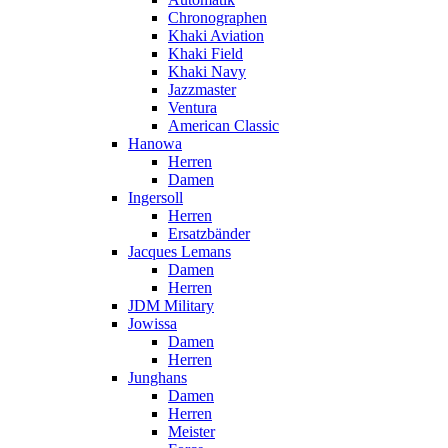
Chronographen
Khaki Aviation
Khaki Field
Khaki Navy
Jazzmaster
Ventura
American Classic
Hanowa
Herren
Damen
Ingersoll
Herren
Ersatzbänder
Jacques Lemans
Damen
Herren
JDM Military
Jowissa
Damen
Herren
Junghans
Damen
Herren
Meister