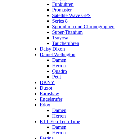
Funkuhren
Promaster
Satellite Wave GPS
Series 8
Sportuhren und Chronographen
Super-Titanium
Tsuyosa
Taucheruhren
Daisy Dixon
Daniel Wellington
Damen
Herren
Quadro
Petit
DKNY
Duxot
Earnshaw
Engelsrufer
Edox
Damen
Herren
ETT Eco Tech Time
Damen
Herren
Festina