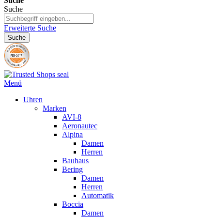
Suche
Suche
Erweiterte Suche
Suche
Menü
Uhren
Marken
AVI-8
Aeronautec
Alpina
Damen
Herren
Bauhaus
Bering
Damen
Herren
Automatik
Boccia
Damen