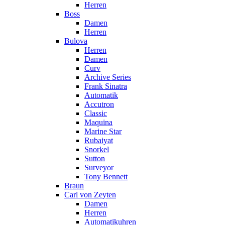
Herren
Boss
Damen
Herren
Bulova
Herren
Damen
Curv
Archive Series
Frank Sinatra
Automatik
Accutron
Classic
Maquina
Marine Star
Rubaiyat
Snorkel
Sutton
Surveyor
Tony Bennett
Braun
Carl von Zeyten
Damen
Herren
Automatikuhren