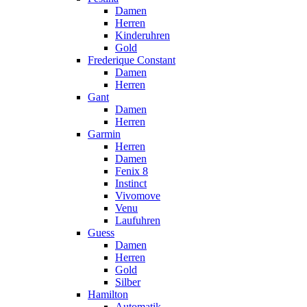
Damen
Herren
Kinderuhren
Gold
Frederique Constant
Damen
Herren
Gant
Damen
Herren
Garmin
Herren
Damen
Fenix 8
Instinct
Vivomove
Venu
Laufuhren
Guess
Damen
Herren
Gold
Silber
Hamilton
Automatik