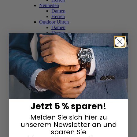
Neuheiten
Damen
Herren
Outdoor Uhren
Damen
Herren
Schweizer Uhren
Damen
Herren
Skelettuhren
Damen
Herren
Smartwatches
Damen
Herren
Solaruhren
Herren
Damen
Jetzt 5 % sparen!
Sportuhren
Damen
Melden Sie sich hier zu
Herren
Swarovski & Edelsteine
unserem Newsletter an und
Damen
sparen Sie
Herren