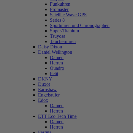
Funkuhren
Promaster
Satellite Wave GPS
Series 8
Sportuhren und Chronographen
Super-Titanium
Tsuyosa
Taucheruhren
Daisy Dixon
Daniel Wellington
Damen
Herren
Quadro
Petit
DKNY
Duxot
Earnshaw
Engelsrufer
Edox
Damen
Herren
ETT Eco Tech Time
Damen
Herren
Festina