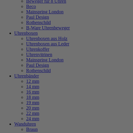
Beweger für 8 Uhren
Beco
Mainspring London
Paul Design
Rothenschild
B-Ware Uhrenbeweger
Uhrenboxen
Uhrenboxen aus Holz
Uhrenboxen aus Leder
Uhrenkoffer
Uhrenvitrinen
Mainspring London
Paul Design
Rothenschild
Uhrenbänder
12 mm
14 mm
16 mm
18 mm
19 mm
20 mm
22 mm
24 mm
Wanduhren
Braun