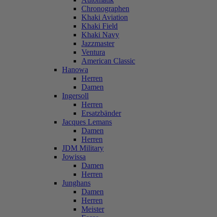
Chronographen
Khaki Aviation
Khaki Field
Khaki Navy
Jazzmaster
Ventura
American Classic
Hanowa
Herren
Damen
Ingersoll
Herren
Ersatzbänder
Jacques Lemans
Damen
Herren
JDM Military
Jowissa
Damen
Herren
Junghans
Damen
Herren
Meister