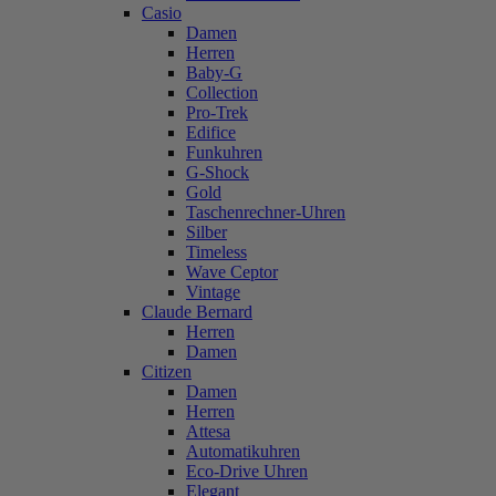
Casio
Damen
Herren
Baby-G
Collection
Pro-Trek
Edifice
Funkuhren
G-Shock
Gold
Taschenrechner-Uhren
Silber
Timeless
Wave Ceptor
Vintage
Claude Bernard
Herren
Damen
Citizen
Damen
Herren
Attesa
Automatikuhren
Eco-Drive Uhren
Elegant