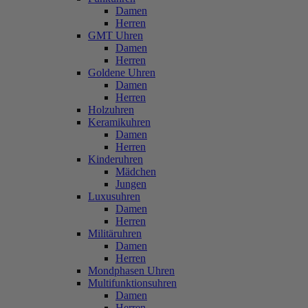
Damen
Herren
GMT Uhren
Damen
Herren
Goldene Uhren
Damen
Herren
Holzuhren
Keramikuhren
Damen
Herren
Kinderuhren
Mädchen
Jungen
Luxusuhren
Damen
Herren
Militäruhren
Damen
Herren
Mondphasen Uhren
Multifunktionsuhren
Damen
Herren