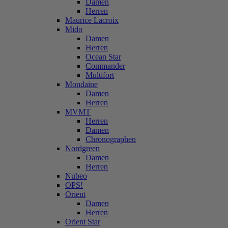
Damen
Herren
Maurice Lacroix
Mido
Damen
Herren
Ocean Star
Commander
Multifort
Mondaine
Damen
Herren
MVMT
Herren
Damen
Chronographen
Nordgreen
Damen
Herren
Nubeo
OPS!
Orient
Damen
Herren
Orient Star