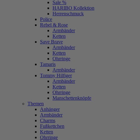
Sale %
HARIBO Kollektion
Herrenschmuck
Police
Rebel & Rose
Armbänder
Ketten
Save Brave
Armbänder
Ketten
Ohrringe
Tamaris
Armbänder
Tommy Hilfiger
Armbänder
Ketten
Ohrringe
Manschettenknöpfe
Themen
Anhänger
Armbänder
Charms
Fußkettchen
Ketten
Ohrringe