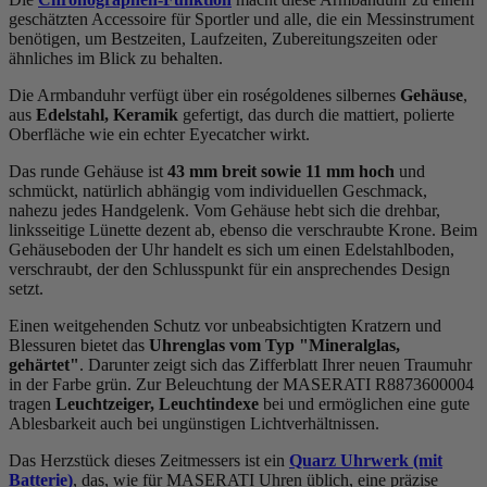
geschätzten Accessoire für Sportler und alle, die ein Messinstrument
benötigen, um Bestzeiten, Laufzeiten, Zubereitungszeiten oder
ähnliches im Blick zu behalten.
Die Armbanduhr verfügt über ein roségoldenes silbernes
Gehäuse
,
aus
Edelstahl, Keramik
gefertigt, das durch die
mattiert, poliert
e
Oberfläche wie ein echter Eyecatcher wirkt.
Das
rund
e Gehäuse ist
43 mm breit
sowie 11 mm hoch
und
schmückt, natürlich abhängig vom individuellen Geschmack,
nahezu jedes Handgelenk. Vom Gehäuse hebt sich die
drehbar,
linksseitig
e Lünette dezent ab, ebenso die
verschraubt
e Krone. Beim
Gehäuseboden der Uhr handelt es sich um einen Edelstahlboden,
verschraubt, der den Schlusspunkt für ein ansprechendes Design
setzt.
Einen weitgehenden Schutz vor unbeabsichtigten Kratzern und
Blessuren bietet das
Uhrenglas vom Typ "Mineralglas,
gehärtet"
. Darunter zeigt sich das Zifferblatt Ihrer neuen Traumuhr
in der Farbe
grün
. Zur Beleuchtung der MASERATI R8873600004
tragen
Leuchtzeiger, Leuchtindexe
bei und ermöglichen eine gute
Ablesbarkeit auch bei ungünstigen Lichtverhältnissen.
Das Herzstück dieses Zeitmessers ist ein
Quarz Uhrwerk (mit
Batterie)
, das, wie für MASERATI Uhren üblich, eine präzise