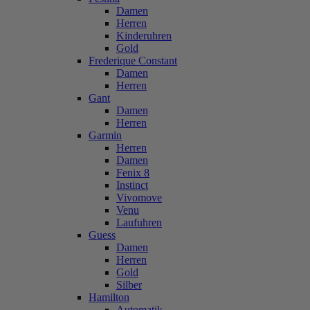
Damen
Herren
Kinderuhren
Gold
Frederique Constant
Damen
Herren
Gant
Damen
Herren
Garmin
Herren
Damen
Fenix 8
Instinct
Vivomove
Venu
Laufuhren
Guess
Damen
Herren
Gold
Silber
Hamilton
Automatik