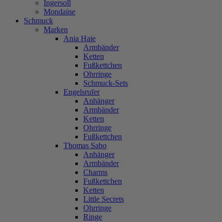
Ingersoll
Mondaine
Schmuck
Marken
Ania Haie
Armbänder
Ketten
Fußkettchen
Ohrringe
Schmuck-Sets
Engelsrufer
Anhänger
Armbänder
Ketten
Ohrringe
Fußkettchen
Thomas Sabo
Anhänger
Armbänder
Charms
Fußkettchen
Ketten
Little Secrets
Ohrringe
Ringe