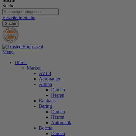
Suche
Suche
Erweiterte Suche
Suche
Menü
Uhren
Marken
AVI-8
Aeronautec
Alpina
Damen
Herren
Bauhaus
Bering
Damen
Herren
Automatik
Boccia
Damen