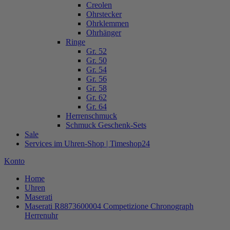
Creolen
Ohrstecker
Ohrklemmen
Ohrhänger
Ringe
Gr. 52
Gr. 50
Gr. 54
Gr. 56
Gr. 58
Gr. 62
Gr. 64
Herrenschmuck
Schmuck Geschenk-Sets
Sale
Services im Uhren-Shop | Timeshop24
Konto
Home
Uhren
Maserati
Maserati R8873600004 Competizione Chronograph
Herrenuhr