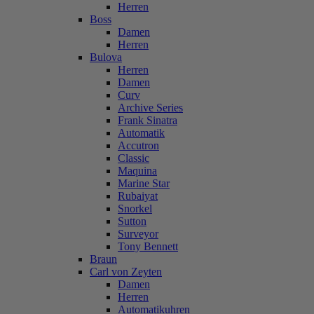
Herren
Boss
Damen
Herren
Bulova
Herren
Damen
Curv
Archive Series
Frank Sinatra
Automatik
Accutron
Classic
Maquina
Marine Star
Rubaiyat
Snorkel
Sutton
Surveyor
Tony Bennett
Braun
Carl von Zeyten
Damen
Herren
Automatikuhren