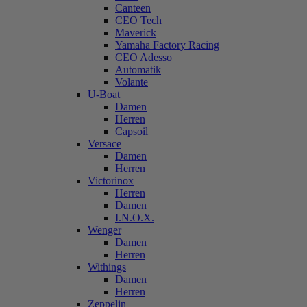
Canteen
CEO Tech
Maverick
Yamaha Factory Racing
CEO Adesso
Automatik
Volante
U-Boat
Damen
Herren
Capsoil
Versace
Damen
Herren
Victorinox
Herren
Damen
I.N.O.X.
Wenger
Damen
Herren
Withings
Damen
Herren
Zeppelin