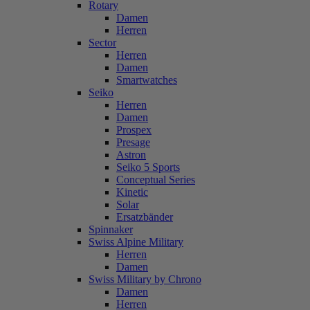
Rotary
Damen
Herren
Sector
Herren
Damen
Smartwatches
Seiko
Herren
Damen
Prospex
Presage
Astron
Seiko 5 Sports
Conceptual Series
Kinetic
Solar
Ersatzbänder
Spinnaker
Swiss Alpine Military
Herren
Damen
Swiss Military by Chrono
Damen
Herren