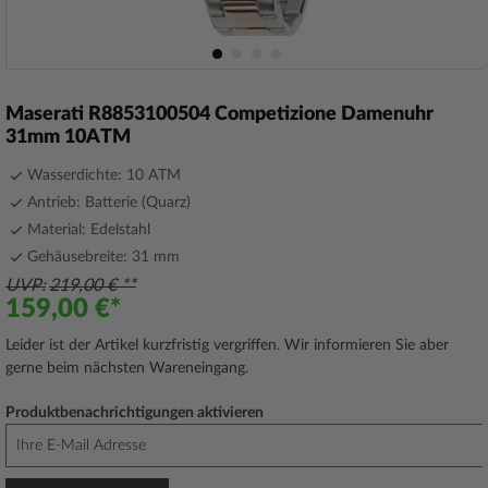
Zum
Anfang
Maserati R8853100504 Competizione Damenuhr
der
31mm 10ATM
Bildergalerie
springen
Wasserdichte: 10 ATM
Antrieb: Batterie (Quarz)
Material: Edelstahl
Gehäusebreite: 31 mm
UVP
219,00 €
159,00 €
Leider ist der Artikel kurzfristig vergriffen. Wir informieren Sie aber
gerne beim nächsten Wareneingang.
Produktbenachrichtigungen aktivieren