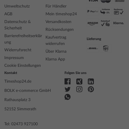
Hersteller Artikel-Nr.
R8853100504
Umweltschutz
Für Händler
Style
Klassisch, Feminin
AGB
Mein timeshop24
Artikel-Gewicht
0.08
Datenschutz &
Versandkosten
Sicherheit
Rücksendungen
Anzeige
Analog
Barrierefreiheitserklär
Kaufvertrag
Lieferung
Antrieb
Batterie (Quarz)
ung
widerrufen
Funktionen
Datum, Minute, Sekunde, Stunde
Widerrufsrecht
Über Klarna
Impressum
Klarna App
Gehäuse Material
Edelstahl
Cookie Einstellungen
Gehäusebreite
31
Kontakt
Folgen Sie uns
Gehäusedicke
10
Timeshop24.de
Gehäuse Form
Rund
Wasserdichte
10
BOLK e-commerce GmbH
Gehäuse Farbe
Roségold, Silber
Rathausplatz 3
Oberfläche
Mattiert, Poliert
Krone
Verschraubt
52152 Simmerath
Glas
gehärtet, Mineralglas
Lünette
Feststehend
Tel: 02473 927100
Gehäuse Boden
Edelstahlboden, verschraubt