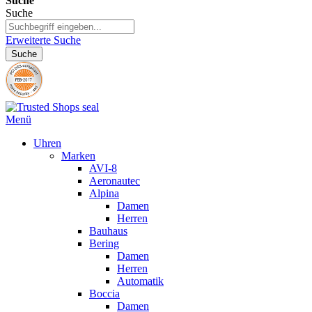
Suche
Suche
Erweiterte Suche
Suche
Menü
Uhren
Marken
AVI-8
Aeronautec
Alpina
Damen
Herren
Bauhaus
Bering
Damen
Herren
Automatik
Boccia
Damen