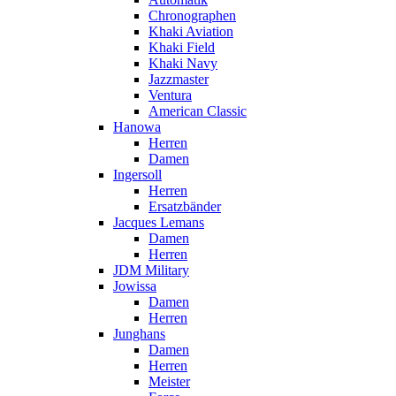
Chronographen
Khaki Aviation
Khaki Field
Khaki Navy
Jazzmaster
Ventura
American Classic
Hanowa
Herren
Damen
Ingersoll
Herren
Ersatzbänder
Jacques Lemans
Damen
Herren
JDM Military
Jowissa
Damen
Herren
Junghans
Damen
Herren
Meister