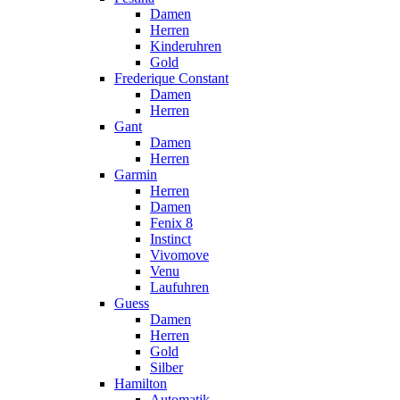
Damen
Herren
Kinderuhren
Gold
Frederique Constant
Damen
Herren
Gant
Damen
Herren
Garmin
Herren
Damen
Fenix 8
Instinct
Vivomove
Venu
Laufuhren
Guess
Damen
Herren
Gold
Silber
Hamilton
Automatik