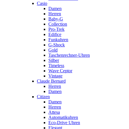
Casio
Damen
Herren
Baby-G
Collection
Pro-Trek
Edifice
Funkuhren
G-Shock
Gold
Taschenrechner-Uhren
Silber
Timeless
Wave Ceptor
Vintage
Claude Bernard
Herren
Damen
Citizen
Damen
Herren
Attesa
Automatikuhren
Eco-Drive Uhren
Elegant