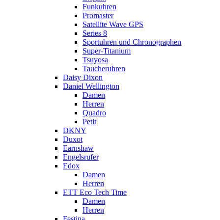
Funkuhren
Promaster
Satellite Wave GPS
Series 8
Sportuhren und Chronographen
Super-Titanium
Tsuyosa
Taucheruhren
Daisy Dixon
Daniel Wellington
Damen
Herren
Quadro
Petit
DKNY
Duxot
Earnshaw
Engelsrufer
Edox
Damen
Herren
ETT Eco Tech Time
Damen
Herren
Festina