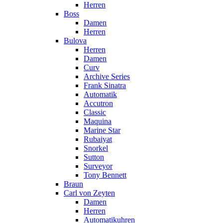
Herren
Boss
Damen
Herren
Bulova
Herren
Damen
Curv
Archive Series
Frank Sinatra
Automatik
Accutron
Classic
Maquina
Marine Star
Rubaiyat
Snorkel
Sutton
Surveyor
Tony Bennett
Braun
Carl von Zeyten
Damen
Herren
Automatikuhren