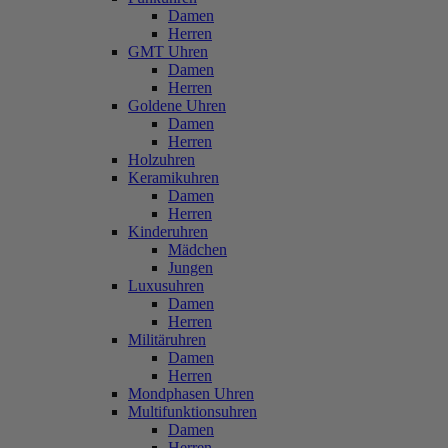
Damen
Herren
GMT Uhren
Damen
Herren
Goldene Uhren
Damen
Herren
Holzuhren
Keramikuhren
Damen
Herren
Kinderuhren
Mädchen
Jungen
Luxusuhren
Damen
Herren
Militäruhren
Damen
Herren
Mondphasen Uhren
Multifunktionsuhren
Damen
Herren