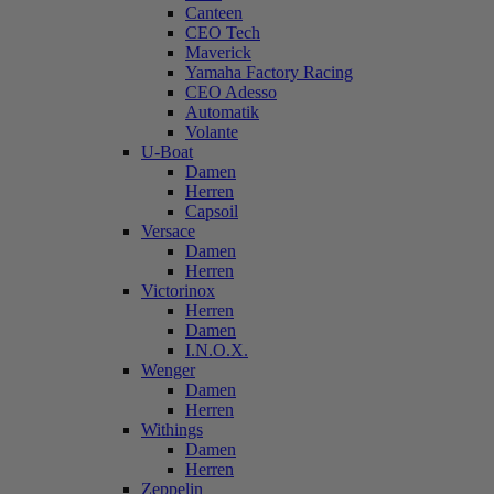
Canteen
CEO Tech
Maverick
Yamaha Factory Racing
CEO Adesso
Automatik
Volante
U-Boat
Damen
Herren
Capsoil
Versace
Damen
Herren
Victorinox
Herren
Damen
I.N.O.X.
Wenger
Damen
Herren
Withings
Damen
Herren
Zeppelin