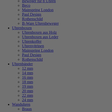
Beweger für 8 Uhren
Beco
Mainspring London
Paul Design
Rothenschild
B-Ware Uhrenbeweger
Uhrenboxen
Uhrenboxen aus Holz
Uhrenboxen aus Leder
Uhrenkoffer
Uhrenvitrinen
Mainspring London
Paul Design
Rothenschild
Uhrenbänder
12 mm
14 mm
16 mm
18 mm
19 mm
20 mm
22 mm
24 mm
Wanduhren
Braun