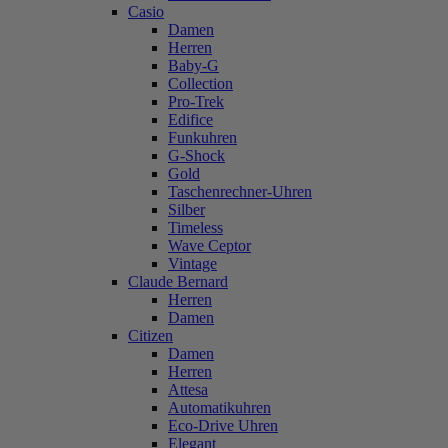
Casio
Damen
Herren
Baby-G
Collection
Pro-Trek
Edifice
Funkuhren
G-Shock
Gold
Taschenrechner-Uhren
Silber
Timeless
Wave Ceptor
Vintage
Claude Bernard
Herren
Damen
Citizen
Damen
Herren
Attesa
Automatikuhren
Eco-Drive Uhren
Elegant