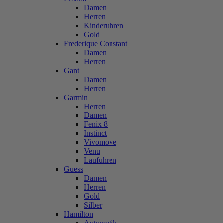
Damen
Herren
Kinderuhren
Gold
Frederique Constant
Damen
Herren
Gant
Damen
Herren
Garmin
Herren
Damen
Fenix 8
Instinct
Vivomove
Venu
Laufuhren
Guess
Damen
Herren
Gold
Silber
Hamilton
Automatik