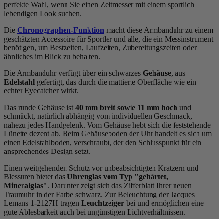
perfekte Wahl, wenn Sie einen Zeitmesser mit einem sportlich
lebendigen Look suchen.
Die
Chronographen-Funktion
macht diese Armbanduhr zu einem
geschätzten Accessoire für Sportler und alle, die ein Messinstrument
benötigen, um Bestzeiten, Laufzeiten, Zubereitungszeiten oder
ähnliches im Blick zu behalten.
Die Armbanduhr verfügt über ein schwarzes
Gehäuse
, aus
Edelstahl
gefertigt, das durch die
mattiert
e Oberfläche wie ein
echter Eyecatcher wirkt.
Das
rund
e Gehäuse ist
40 mm breit
sowie 11 mm hoch
und
schmückt, natürlich abhängig vom individuellen Geschmack,
nahezu jedes Handgelenk. Vom Gehäuse hebt sich die
feststehend
e
Lünette dezent ab. Beim Gehäuseboden der Uhr handelt es sich um
einen Edelstahlboden, verschraubt, der den Schlusspunkt für ein
ansprechendes Design setzt.
Einen weitgehenden Schutz vor unbeabsichtigten Kratzern und
Blessuren bietet das
Uhrenglas vom Typ "gehärtet,
Mineralglas"
. Darunter zeigt sich das Zifferblatt Ihrer neuen
Traumuhr in der Farbe
schwarz
. Zur Beleuchtung der Jacques
Lemans 1-2127H tragen
Leuchtzeiger
bei und ermöglichen eine
gute Ablesbarkeit auch bei ungünstigen Lichtverhältnissen.