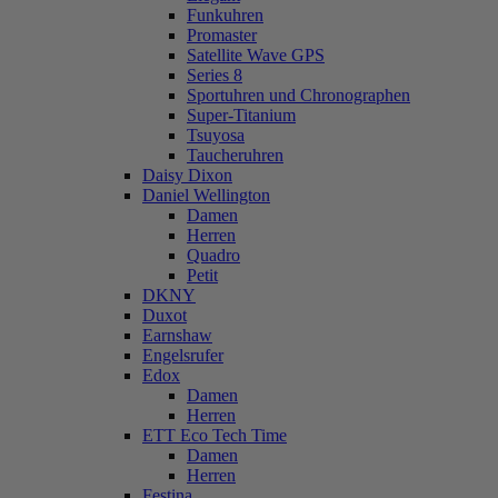
Funkuhren
Promaster
Satellite Wave GPS
Series 8
Sportuhren und Chronographen
Super-Titanium
Tsuyosa
Taucheruhren
Daisy Dixon
Daniel Wellington
Damen
Herren
Quadro
Petit
DKNY
Duxot
Earnshaw
Engelsrufer
Edox
Damen
Herren
ETT Eco Tech Time
Damen
Herren
Festina