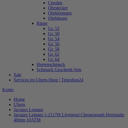
Creolen
Ohrstecker
Ohrklemmen
Ohrhänger
Ringe
Gr. 52
Gr. 50
Gr. 54
Gr. 56
Gr. 58
Gr. 62
Gr. 64
Herrenschmuck
Schmuck Geschenk-Sets
Sale
Services im Uhren-Shop | Timeshop24
Konto
Home
Uhren
Jacques Lemans
Jacques Lemans 1-2127H Liverpool Chronograph Herrenuhr
40mm 10ATM