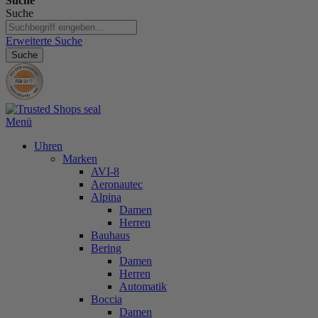
Suche
Suche
Erweiterte Suche
Suche
Menü
Uhren
Marken
AVI-8
Aeronautec
Alpina
Damen
Herren
Bauhaus
Bering
Damen
Herren
Automatik
Boccia
Damen