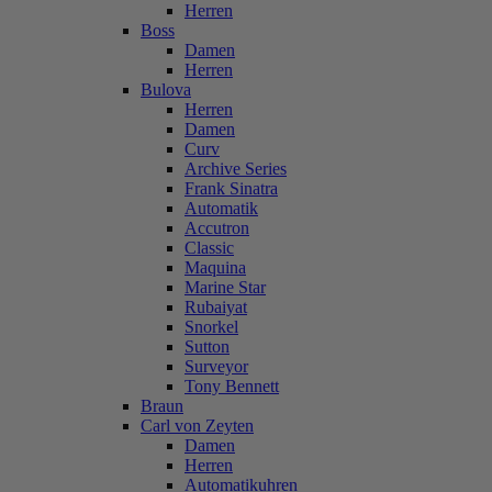
Herren
Boss
Damen
Herren
Bulova
Herren
Damen
Curv
Archive Series
Frank Sinatra
Automatik
Accutron
Classic
Maquina
Marine Star
Rubaiyat
Snorkel
Sutton
Surveyor
Tony Bennett
Braun
Carl von Zeyten
Damen
Herren
Automatikuhren