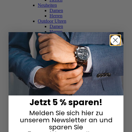
Neuheiten
Damen
Herren
Outdoor Uhren
Damen
Herren
Schweizer Uhren
Damen
Herren
Skelettuhren
Damen
Herren
Smartwatches
Damen
Herren
Solaruhren
Herren
Damen
Jetzt 5 % sparen!
Sportuhren
Damen
Melden Sie sich hier zu
Herren
Swarovski & Edelsteine
unserem Newsletter an und
Damen
sparen Sie
Herren