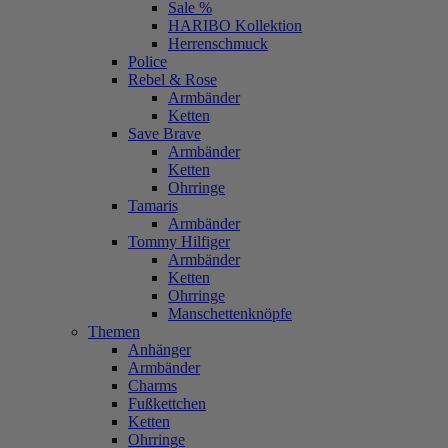
Sale %
HARIBO Kollektion
Herrenschmuck
Police
Rebel & Rose
Armbänder
Ketten
Save Brave
Armbänder
Ketten
Ohrringe
Tamaris
Armbänder
Tommy Hilfiger
Armbänder
Ketten
Ohrringe
Manschettenknöpfe
Themen
Anhänger
Armbänder
Charms
Fußkettchen
Ketten
Ohrringe