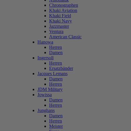
Chronographen
Khaki Aviation
Khaki Field
Khaki Navy
Jazzmaster
Ventura
American Classic
Hanowa
Herren
Damen
Ingersoll
Herren
Ersatzbänder
Jacques Lemans
Damen
Herren
JDM Military
Jowissa
Damen
Herren
Junghans
Damen
Herren
Meister