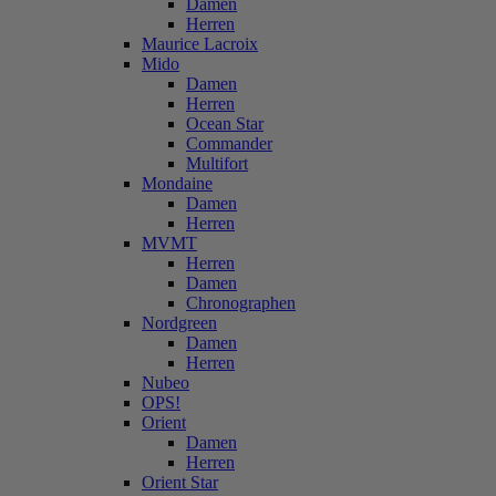
Damen
Herren
Maurice Lacroix
Mido
Damen
Herren
Ocean Star
Commander
Multifort
Mondaine
Damen
Herren
MVMT
Herren
Damen
Chronographen
Nordgreen
Damen
Herren
Nubeo
OPS!
Orient
Damen
Herren
Orient Star