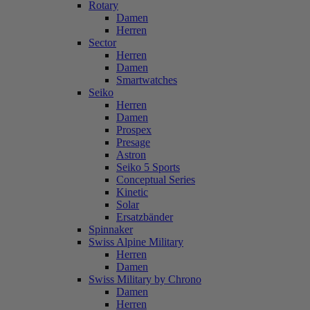
Rotary
Damen
Herren
Sector
Herren
Damen
Smartwatches
Seiko
Herren
Damen
Prospex
Presage
Astron
Seiko 5 Sports
Conceptual Series
Kinetic
Solar
Ersatzbänder
Spinnaker
Swiss Alpine Military
Herren
Damen
Swiss Military by Chrono
Damen
Herren