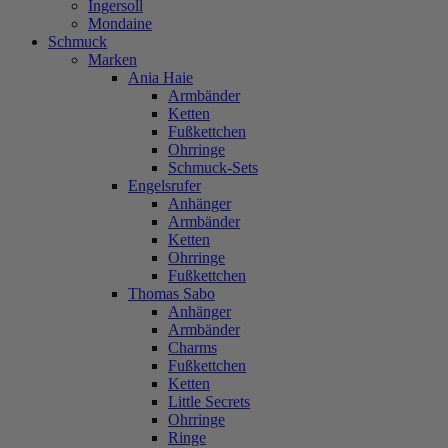
Ingersoll
Mondaine
Schmuck
Marken
Ania Haie
Armbänder
Ketten
Fußkettchen
Ohrringe
Schmuck-Sets
Engelsrufer
Anhänger
Armbänder
Ketten
Ohrringe
Fußkettchen
Thomas Sabo
Anhänger
Armbänder
Charms
Fußkettchen
Ketten
Little Secrets
Ohrringe
Ringe