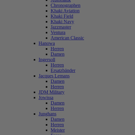
Chronographen
Khaki Aviation
Khaki Field
Khaki Navy
Jazzmaster
Ventura
American Classic
Hanowa
Herren
Damen
Ingersoll
Herren
Ersatzbänder
Jacques Lemans
Damen
Herren
JDM Military
Jowissa
Damen
Herren
Junghans
Damen
Herren
Meister