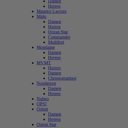
Damen
Herren
Maurice Lacroix
Mido
Damen
Herren
Ocean Star
Commander
Multifort
Mondaine
Damen
Herren
MVMT
Herren
Damen
Chronographen
Nordgreen
Damen
Herren
Nubeo
OPS!
Orient
Damen
Herren
Orient Star