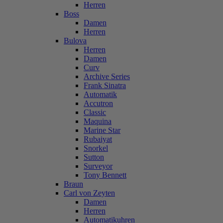
Herren
Boss
Damen
Herren
Bulova
Herren
Damen
Curv
Archive Series
Frank Sinatra
Automatik
Accutron
Classic
Maquina
Marine Star
Rubaiyat
Snorkel
Sutton
Surveyor
Tony Bennett
Braun
Carl von Zeyten
Damen
Herren
Automatikuhren