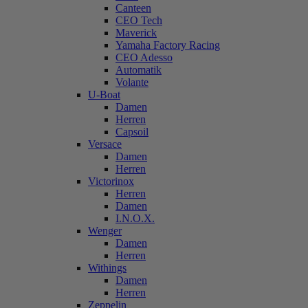
Canteen
CEO Tech
Maverick
Yamaha Factory Racing
CEO Adesso
Automatik
Volante
U-Boat
Damen
Herren
Capsoil
Versace
Damen
Herren
Victorinox
Herren
Damen
I.N.O.X.
Wenger
Damen
Herren
Withings
Damen
Herren
Zeppelin