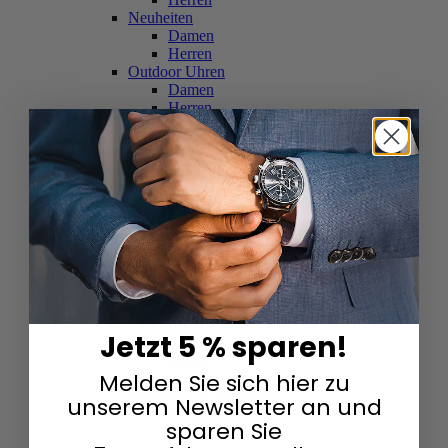
Neuheiten
Damen
Herren
Outdoor Uhren
Damen
Herren
Schweizer Uhren
Damen
Herren
Skelettuhren
Damen
Herren
Smartwatches
Damen
Herren
Solaruhren
Herren
Damen
Jetzt 5 % sparen!
Sportuhren
Damen
Melden Sie sich hier zu
Herren
Swarovski & Edelsteine
unserem Newsletter an und
Damen
sparen Sie
Herren