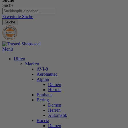
Suche
Suche
Erweiterte Suche
Suche
Menü
Uhren
Marken
AVI-8
Aeronautec
Alpina
Damen
Herren
Bauhaus
Bering
Damen
Herren
Automatik
Boccia
Damen