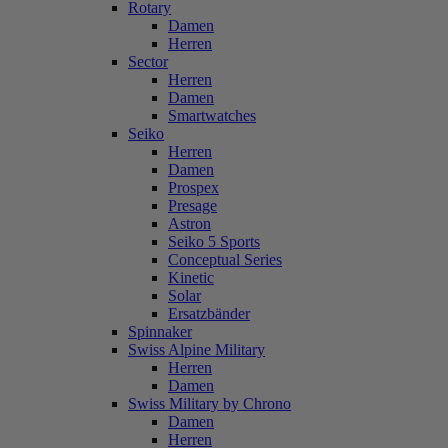
Rotary
Damen
Herren
Sector
Herren
Damen
Smartwatches
Seiko
Herren
Damen
Prospex
Presage
Astron
Seiko 5 Sports
Conceptual Series
Kinetic
Solar
Ersatzbänder
Spinnaker
Swiss Alpine Military
Herren
Damen
Swiss Military by Chrono
Damen
Herren