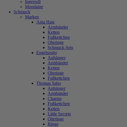
Ingersoll
Mondaine
Schmuck
Marken
Ania Haie
Armbänder
Ketten
Fußkettchen
Ohrringe
Schmuck-Sets
Engelsrufer
Anhänger
Armbänder
Ketten
Ohrringe
Fußkettchen
Thomas Sabo
Anhänger
Armbänder
Charms
Fußkettchen
Ketten
Little Secrets
Ohrringe
Ringe