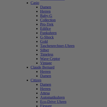
Casio
Damen
Herren
Baby-G
Collection
Pro-Trek
Edifice
Funkuhren
G-Shock
Gold
Taschenrechner-Uhren
Silber
Timeless
Wave Ceptor
Vintage
Claude Bernard
Herren
Damen
Citizen
Damen
Herren
Attesa
Automatikuhren
Eco-Drive Uhren
Elegant