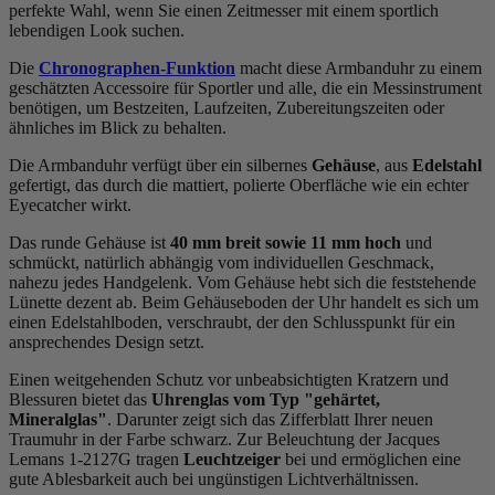
perfekte Wahl, wenn Sie einen Zeitmesser mit einem sportlich
lebendigen Look suchen.
Die
Chronographen-Funktion
macht diese Armbanduhr zu einem
geschätzten Accessoire für Sportler und alle, die ein Messinstrument
benötigen, um Bestzeiten, Laufzeiten, Zubereitungszeiten oder
ähnliches im Blick zu behalten.
Die Armbanduhr verfügt über ein silbernes
Gehäuse
, aus
Edelstahl
gefertigt, das durch die
mattiert, poliert
e Oberfläche wie ein echter
Eyecatcher wirkt.
Das
rund
e Gehäuse ist
40 mm breit
sowie 11 mm hoch
und
schmückt, natürlich abhängig vom individuellen Geschmack,
nahezu jedes Handgelenk. Vom Gehäuse hebt sich die
feststehend
e
Lünette dezent ab. Beim Gehäuseboden der Uhr handelt es sich um
einen Edelstahlboden, verschraubt, der den Schlusspunkt für ein
ansprechendes Design setzt.
Einen weitgehenden Schutz vor unbeabsichtigten Kratzern und
Blessuren bietet das
Uhrenglas vom Typ "gehärtet,
Mineralglas"
. Darunter zeigt sich das Zifferblatt Ihrer neuen
Traumuhr in der Farbe
schwarz
. Zur Beleuchtung der Jacques
Lemans 1-2127G tragen
Leuchtzeiger
bei und ermöglichen eine
gute Ablesbarkeit auch bei ungünstigen Lichtverhältnissen.