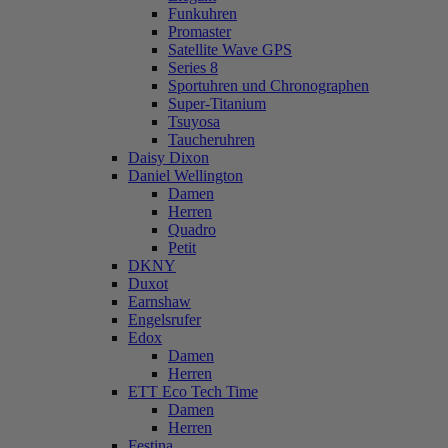
Funkuhren
Promaster
Satellite Wave GPS
Series 8
Sportuhren und Chronographen
Super-Titanium
Tsuyosa
Taucheruhren
Daisy Dixon
Daniel Wellington
Damen
Herren
Quadro
Petit
DKNY
Duxot
Earnshaw
Engelsrufer
Edox
Damen
Herren
ETT Eco Tech Time
Damen
Herren
Festina