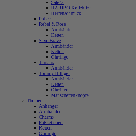
Sale %
HARIBO Kollektion
Herrenschmuck
Police
Rebel & Rose
Armbänder
Ketten
Save Brave
Armbänder
Ketten
Ohrringe
Tamaris
Armbänder
Tommy Hilfiger
Armbänder
Ketten
Ohrringe
Manschettenknöpfe
Themen
Anhänger
Armbänder
Charms
Fußkettchen
Ketten
Ohrringe