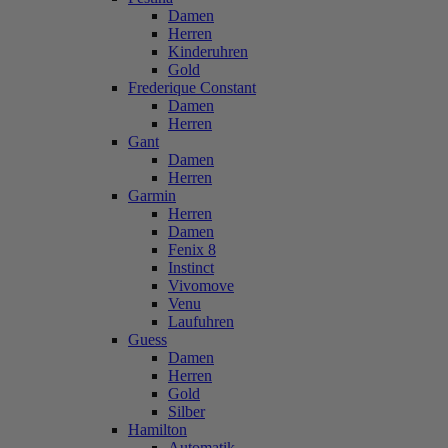
Damen
Herren
Kinderuhren
Gold
Frederique Constant
Damen
Herren
Gant
Damen
Herren
Garmin
Herren
Damen
Fenix 8
Instinct
Vivomove
Venu
Laufuhren
Guess
Damen
Herren
Gold
Silber
Hamilton
Automatik