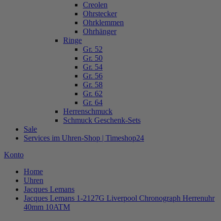
Creolen
Ohrstecker
Ohrklemmen
Ohrhänger
Ringe
Gr. 52
Gr. 50
Gr. 54
Gr. 56
Gr. 58
Gr. 62
Gr. 64
Herrenschmuck
Schmuck Geschenk-Sets
Sale
Services im Uhren-Shop | Timeshop24
Konto
Home
Uhren
Jacques Lemans
Jacques Lemans 1-2127G Liverpool Chronograph Herrenuhr
40mm 10ATM