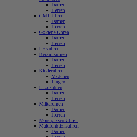
Damen
Herren
GMT Uhren
Damen
Herren
Goldene Uhren
Damen
Herren
Holzuhren
Keramikuhren
Damen
Herren
Kinderuhren
Mädchen
Jungen
Luxusuhren
Damen
Herren
Militäruhren
Damen
Herren
Mondphasen Uhren
Multifunktionsuhren
Damen
Herren