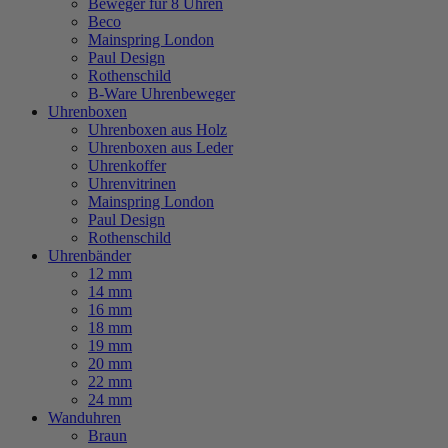
Beweger für 8 Uhren
Beco
Mainspring London
Paul Design
Rothenschild
B-Ware Uhrenbeweger
Uhrenboxen
Uhrenboxen aus Holz
Uhrenboxen aus Leder
Uhrenkoffer
Uhrenvitrinen
Mainspring London
Paul Design
Rothenschild
Uhrenbänder
12 mm
14 mm
16 mm
18 mm
19 mm
20 mm
22 mm
24 mm
Wanduhren
Braun