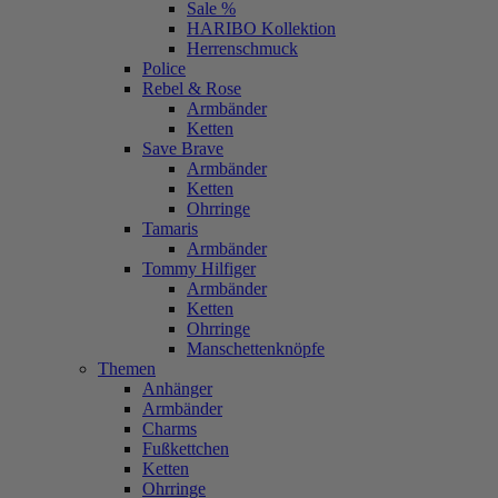
Sale %
HARIBO Kollektion
Herrenschmuck
Police
Rebel & Rose
Armbänder
Ketten
Save Brave
Armbänder
Ketten
Ohrringe
Tamaris
Armbänder
Tommy Hilfiger
Armbänder
Ketten
Ohrringe
Manschettenknöpfe
Themen
Anhänger
Armbänder
Charms
Fußkettchen
Ketten
Ohrringe