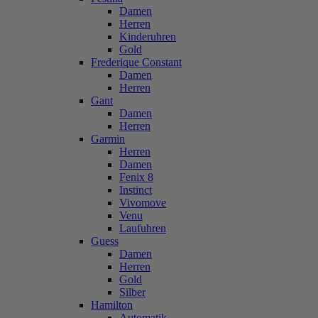
Damen
Herren
Kinderuhren
Gold
Frederique Constant
Damen
Herren
Gant
Damen
Herren
Garmin
Herren
Damen
Fenix 8
Instinct
Vivomove
Venu
Laufuhren
Guess
Damen
Herren
Gold
Silber
Hamilton
Automatik