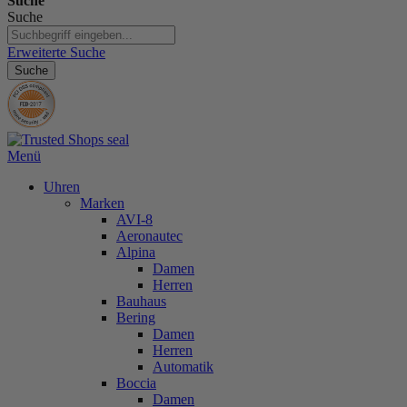
Suche
Suche
Erweiterte Suche
Suche
Menü
Uhren
Marken
AVI-8
Aeronautec
Alpina
Damen
Herren
Bauhaus
Bering
Damen
Herren
Automatik
Boccia
Damen