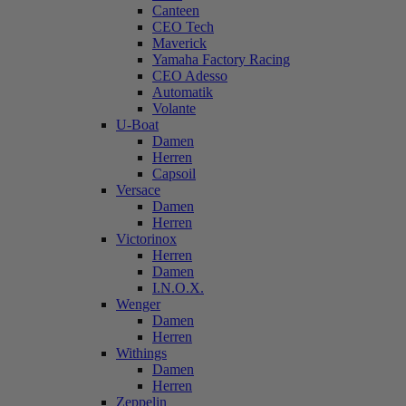
Canteen
CEO Tech
Maverick
Yamaha Factory Racing
CEO Adesso
Automatik
Volante
U-Boat
Damen
Herren
Capsoil
Versace
Damen
Herren
Victorinox
Herren
Damen
I.N.O.X.
Wenger
Damen
Herren
Withings
Damen
Herren
Zeppelin