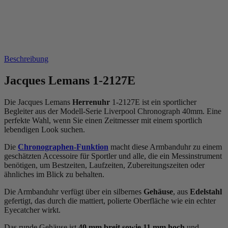
Beschreibung
Jacques Lemans 1-2127E
Die Jacques Lemans
Herrenuhr
1-2127E ist ein sportlicher
Begleiter aus der Modell-Serie Liverpool Chronograph 40mm. Eine
perfekte Wahl, wenn Sie einen Zeitmesser mit einem sportlich
lebendigen Look suchen.
Die
Chronographen-Funktion
macht diese Armbanduhr zu einem
geschätzten Accessoire für Sportler und alle, die ein Messinstrument
benötigen, um Bestzeiten, Laufzeiten, Zubereitungszeiten oder
ähnliches im Blick zu behalten.
Die Armbanduhr verfügt über ein silbernes
Gehäuse
, aus
Edelstahl
gefertigt, das durch die
mattiert, poliert
e Oberfläche wie ein echter
Eyecatcher wirkt.
Das
rund
e Gehäuse ist
40 mm breit
sowie 11 mm hoch
und