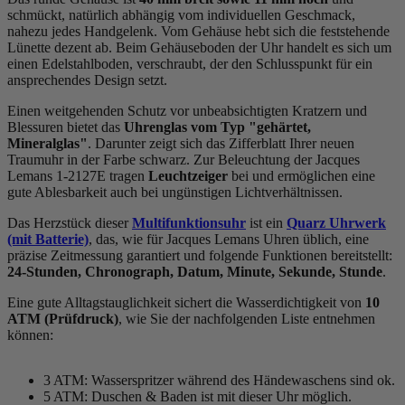
schmückt, natürlich abhängig vom individuellen Geschmack,
nahezu jedes Handgelenk. Vom Gehäuse hebt sich die
feststehend
e
Lünette dezent ab. Beim Gehäuseboden der Uhr handelt es sich um
einen Edelstahlboden, verschraubt, der den Schlusspunkt für ein
ansprechendes Design setzt.
Einen weitgehenden Schutz vor unbeabsichtigten Kratzern und
Blessuren bietet das
Uhrenglas vom Typ "gehärtet,
Mineralglas"
. Darunter zeigt sich das Zifferblatt Ihrer neuen
Traumuhr in der Farbe
schwarz
. Zur Beleuchtung der Jacques
Lemans 1-2127E tragen
Leuchtzeiger
bei und ermöglichen eine
gute Ablesbarkeit auch bei ungünstigen Lichtverhältnissen.
Das Herzstück dieser
Multifunktionsuhr
ist ein
Quarz Uhrwerk
(mit Batterie)
, das, wie für Jacques Lemans Uhren üblich, eine
präzise Zeitmessung garantiert und folgende Funktionen bereitstellt:
24-Stunden, Chronograph, Datum, Minute, Sekunde, Stunde
.
Eine gute Alltagstauglichkeit sichert die Wasserdichtigkeit von
10
ATM (Prüfdruck)
, wie Sie der nachfolgenden Liste entnehmen
können:
3 ATM: Wasserspritzer während des Händewaschens sind ok.
5 ATM: Duschen & Baden ist mit dieser Uhr möglich.