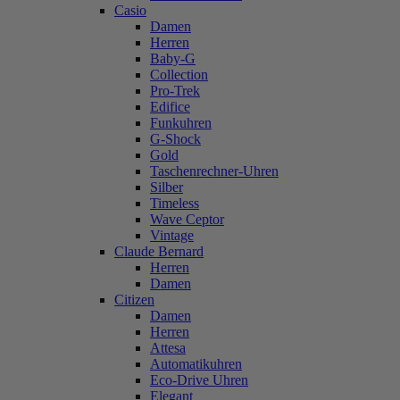
Casio
Damen
Herren
Baby-G
Collection
Pro-Trek
Edifice
Funkuhren
G-Shock
Gold
Taschenrechner-Uhren
Silber
Timeless
Wave Ceptor
Vintage
Claude Bernard
Herren
Damen
Citizen
Damen
Herren
Attesa
Automatikuhren
Eco-Drive Uhren
Elegant