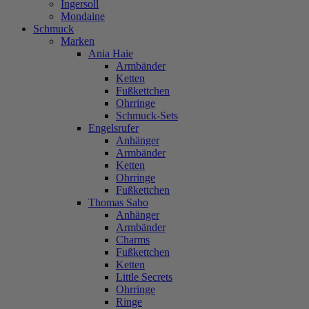
Ingersoll
Mondaine
Schmuck
Marken
Ania Haie
Armbänder
Ketten
Fußkettchen
Ohrringe
Schmuck-Sets
Engelsrufer
Anhänger
Armbänder
Ketten
Ohrringe
Fußkettchen
Thomas Sabo
Anhänger
Armbänder
Charms
Fußkettchen
Ketten
Little Secrets
Ohrringe
Ringe