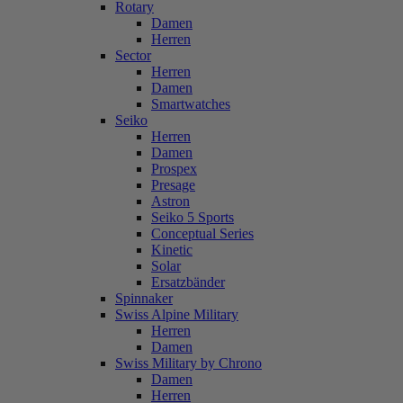
Rotary
Damen
Herren
Sector
Herren
Damen
Smartwatches
Seiko
Herren
Damen
Prospex
Presage
Astron
Seiko 5 Sports
Conceptual Series
Kinetic
Solar
Ersatzbänder
Spinnaker
Swiss Alpine Military
Herren
Damen
Swiss Military by Chrono
Damen
Herren