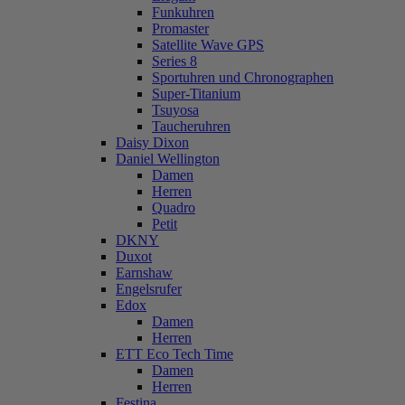
Funkuhren
Promaster
Satellite Wave GPS
Series 8
Sportuhren und Chronographen
Super-Titanium
Tsuyosa
Taucheruhren
Daisy Dixon
Daniel Wellington
Damen
Herren
Quadro
Petit
DKNY
Duxot
Earnshaw
Engelsrufer
Edox
Damen
Herren
ETT Eco Tech Time
Damen
Herren
Festina