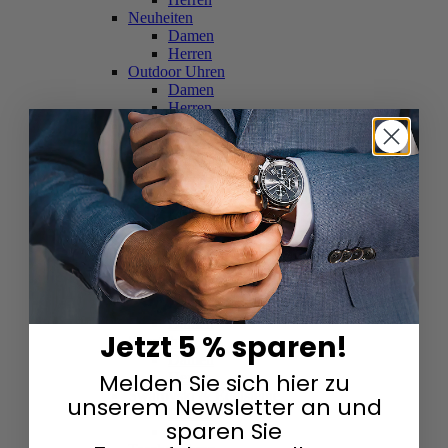
Neuheiten
Damen
Herren
Outdoor Uhren
Damen
Herren
Schweizer Uhren
Damen
Herren
Skelettuhren
Damen
Herren
Smartwatches
Damen
Herren
Solaruhren
Herren
Damen
Jetzt 5 % sparen!
Sportuhren
Damen
Melden Sie sich hier zu
Herren
Swarovski & Edelsteine
unserem Newsletter an und
Damen
sparen Sie
Herren