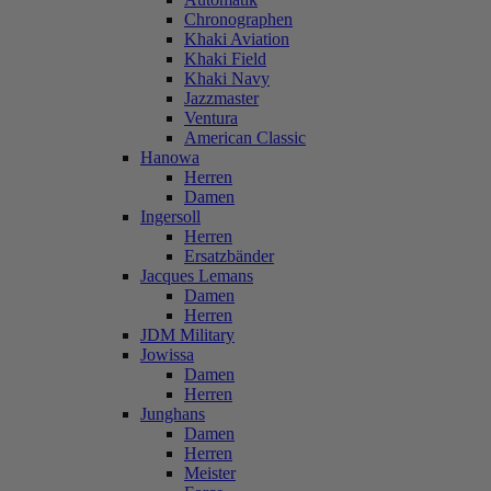
Chronographen
Khaki Aviation
Khaki Field
Khaki Navy
Jazzmaster
Ventura
American Classic
Hanowa
Herren
Damen
Ingersoll
Herren
Ersatzbänder
Jacques Lemans
Damen
Herren
JDM Military
Jowissa
Damen
Herren
Junghans
Damen
Herren
Meister