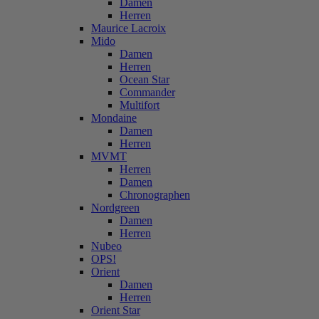
Damen
Herren
Maurice Lacroix
Mido
Damen
Herren
Ocean Star
Commander
Multifort
Mondaine
Damen
Herren
MVMT
Herren
Damen
Chronographen
Nordgreen
Damen
Herren
Nubeo
OPS!
Orient
Damen
Herren
Orient Star