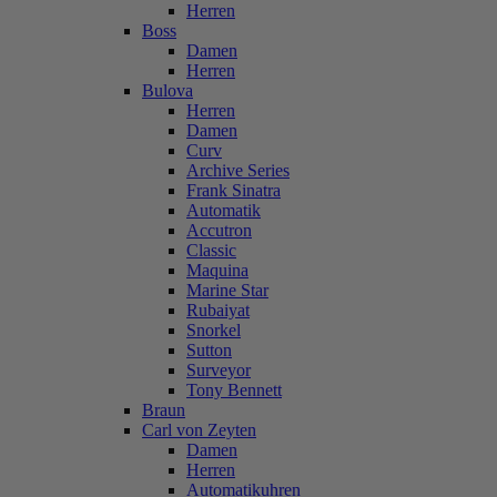
Herren
Boss
Damen
Herren
Bulova
Herren
Damen
Curv
Archive Series
Frank Sinatra
Automatik
Accutron
Classic
Maquina
Marine Star
Rubaiyat
Snorkel
Sutton
Surveyor
Tony Bennett
Braun
Carl von Zeyten
Damen
Herren
Automatikuhren