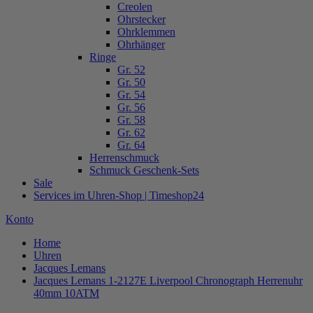
Creolen
Ohrstecker
Ohrklemmen
Ohrhänger
Ringe
Gr. 52
Gr. 50
Gr. 54
Gr. 56
Gr. 58
Gr. 62
Gr. 64
Herrenschmuck
Schmuck Geschenk-Sets
Sale
Services im Uhren-Shop | Timeshop24
Konto
Home
Uhren
Jacques Lemans
Jacques Lemans 1-2127E Liverpool Chronograph Herrenuhr
40mm 10ATM