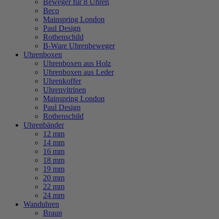
Beweger für 8 Uhren
Beco
Mainspring London
Paul Design
Rothenschild
B-Ware Uhrenbeweger
Uhrenboxen
Uhrenboxen aus Holz
Uhrenboxen aus Leder
Uhrenkoffer
Uhrenvitrinen
Mainspring London
Paul Design
Rothenschild
Uhrenbänder
12 mm
14 mm
16 mm
18 mm
19 mm
20 mm
22 mm
24 mm
Wanduhren
Braun