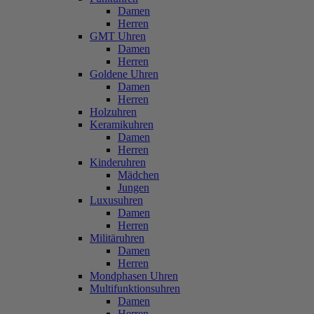
Damen
Herren
GMT Uhren
Damen
Herren
Goldene Uhren
Damen
Herren
Holzuhren
Keramikuhren
Damen
Herren
Kinderuhren
Mädchen
Jungen
Luxusuhren
Damen
Herren
Militäruhren
Damen
Herren
Mondphasen Uhren
Multifunktionsuhren
Damen
Herren