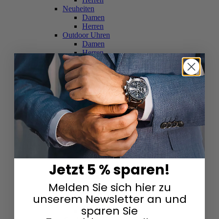
Neuheiten
Damen
Herren
Outdoor Uhren
Damen
Herren
Schweizer Uhren
Damen
Herren
Skelettuhren
Damen
Herren
Smartwatches
Damen
Herren
Solaruhren
Herren
Damen
Jetzt 5 % sparen!
Sportuhren
Damen
Melden Sie sich hier zu
Herren
Swarovski & Edelsteine
unserem Newsletter an und
Damen
sparen Sie
Herren