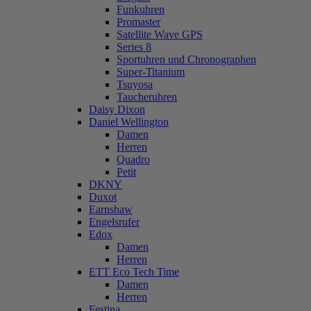
Funkuhren
Promaster
Satellite Wave GPS
Series 8
Sportuhren und Chronographen
Super-Titanium
Tsuyosa
Taucheruhren
Daisy Dixon
Daniel Wellington
Damen
Herren
Quadro
Petit
DKNY
Duxot
Earnshaw
Engelsrufer
Edox
Damen
Herren
ETT Eco Tech Time
Damen
Herren
Festina