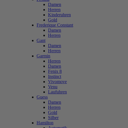
Damen
Herren
Kinderuhren
Gold
Frederique Constant
Damen
Herren
Gant
Damen
Herren
Garmin
Herren
Damen
Fenix 8
Instinct
Vivomove
Venu
Laufuhren
Guess
Damen
Herren
Gold
Silber
Hamilton
Automatik