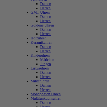
Damen
Herren
GMT Uhren
Damen
Herren
Goldene Uhren
Damen
Herren
Holzuhren
Keramikuhren
Damen
Herren
Kinderuhren
Mädchen
Jungen
Luxusuhren
Damen
Herren
Militäruhren
Damen
Herren
Mondphasen Uhren
Multifunktionsuhren
Damen
Herren