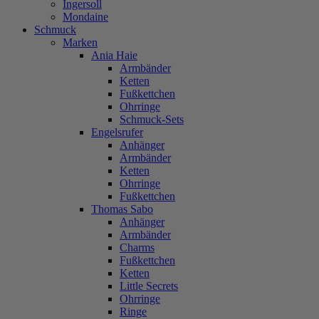
Ingersoll
Mondaine
Schmuck
Marken
Ania Haie
Armbänder
Ketten
Fußkettchen
Ohrringe
Schmuck-Sets
Engelsrufer
Anhänger
Armbänder
Ketten
Ohrringe
Fußkettchen
Thomas Sabo
Anhänger
Armbänder
Charms
Fußkettchen
Ketten
Little Secrets
Ohrringe
Ringe