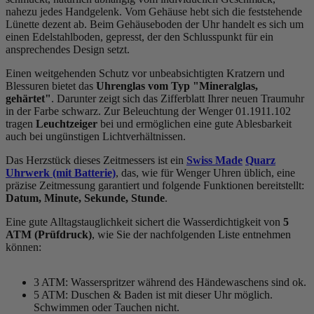
nahezu jedes Handgelenk. Vom Gehäuse hebt sich die
feststehend
e
Lünette dezent ab. Beim Gehäuseboden der Uhr handelt es sich um
einen Edelstahlboden, gepresst, der den Schlusspunkt für ein
ansprechendes Design setzt.
Einen weitgehenden Schutz vor unbeabsichtigten Kratzern und
Blessuren bietet das
Uhrenglas vom Typ "Mineralglas,
gehärtet"
. Darunter zeigt sich das Zifferblatt Ihrer neuen Traumuhr
in der Farbe
schwarz
. Zur Beleuchtung der Wenger 01.1911.102
tragen
Leuchtzeiger
bei und ermöglichen eine gute Ablesbarkeit
auch bei ungünstigen Lichtverhältnissen.
Das Herzstück dieses Zeitmessers ist ein
Swiss Made
Quarz
Uhrwerk (mit Batterie)
, das, wie für Wenger Uhren üblich, eine
präzise Zeitmessung garantiert und folgende Funktionen bereitstellt:
Datum, Minute, Sekunde, Stunde
.
Eine gute Alltagstauglichkeit sichert die Wasserdichtigkeit von
5
ATM (Prüfdruck)
, wie Sie der nachfolgenden Liste entnehmen
können:
3 ATM: Wasserspritzer während des Händewaschens sind ok.
5 ATM: Duschen & Baden ist mit dieser Uhr möglich.
Schwimmen oder Tauchen nicht.