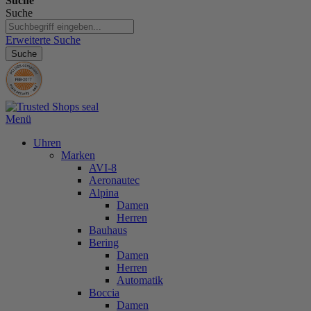
Suche
Suche
Erweiterte Suche
Suche
Menü
Uhren
Marken
AVI-8
Aeronautec
Alpina
Damen
Herren
Bauhaus
Bering
Damen
Herren
Automatik
Boccia
Damen