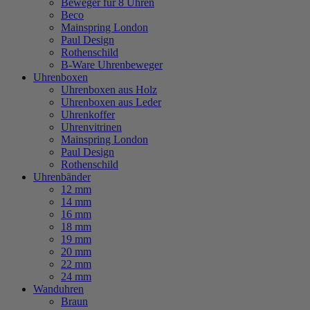
Beweger für 8 Uhren
Beco
Mainspring London
Paul Design
Rothenschild
B-Ware Uhrenbeweger
Uhrenboxen
Uhrenboxen aus Holz
Uhrenboxen aus Leder
Uhrenkoffer
Uhrenvitrinen
Mainspring London
Paul Design
Rothenschild
Uhrenbänder
12 mm
14 mm
16 mm
18 mm
19 mm
20 mm
22 mm
24 mm
Wanduhren
Braun