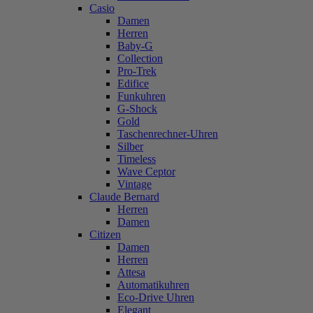
Casio
Damen
Herren
Baby-G
Collection
Pro-Trek
Edifice
Funkuhren
G-Shock
Gold
Taschenrechner-Uhren
Silber
Timeless
Wave Ceptor
Vintage
Claude Bernard
Herren
Damen
Citizen
Damen
Herren
Attesa
Automatikuhren
Eco-Drive Uhren
Elegant