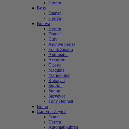
Herren
Boss
Damen
Herren
Bulova
Herren
Damen
Curv
Archive Series
Frank Sinatra
Automatik
Accutron
Classic
Maquina
Marine Star
Rubaiyat
Snorkel
Sutton
Surveyor
Tony Bennett
Braun
Carl von Zeyten
Damen
Herren
Automatikuhren