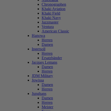
Chronographen
Khaki Aviation
Khaki Field
Khaki Navy
Jazzmaster
Ventura
American Classic
Hanowa
Herren
Damen
Ingersoll
Herren
Ersatzbänder
Jacques Lemans
Damen
Herren
JDM Military
Jowissa
Damen
Herren
Junghans
Damen
Herren
Meister