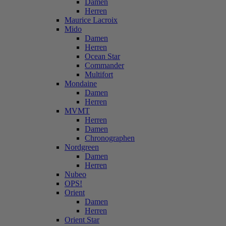
Damen
Herren
Maurice Lacroix
Mido
Damen
Herren
Ocean Star
Commander
Multifort
Mondaine
Damen
Herren
MVMT
Herren
Damen
Chronographen
Nordgreen
Damen
Herren
Nubeo
OPS!
Orient
Damen
Herren
Orient Star