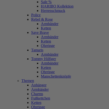
Sale %
HARIBO Kollektion
Herrenschmuck
Police
Rebel & Rose
Armbänder
Ketten
Save Brave
Armbänder
Ketten
Ohrringe
Tamaris
Armbänder
Tommy Hilfiger
Armbänder
Ketten
Ohrringe
Manschettenknöpfe
Themen
Anhänger
Armbänder
Charms
Fußkettchen
Ketten
Ohrringe