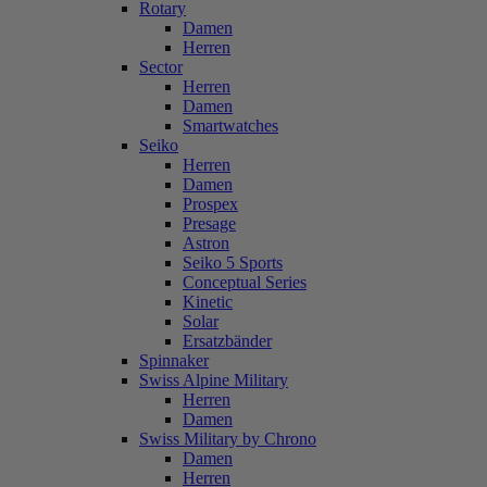
Rotary
Damen
Herren
Sector
Herren
Damen
Smartwatches
Seiko
Herren
Damen
Prospex
Presage
Astron
Seiko 5 Sports
Conceptual Series
Kinetic
Solar
Ersatzbänder
Spinnaker
Swiss Alpine Military
Herren
Damen
Swiss Military by Chrono
Damen
Herren