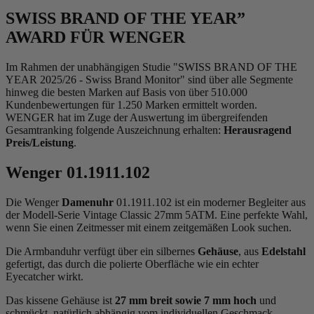
SWISS BRAND OF THE YEAR”
AWARD FÜR WENGER
Im Rahmen der unabhängigen Studie "SWISS BRAND OF THE
YEAR 2025/26 - Swiss Brand Monitor" sind über alle Segmente
hinweg die besten Marken auf Basis von über 510.000
Kundenbewertungen für 1.250 Marken ermittelt worden.
WENGER hat im Zuge der Auswertung im übergreifenden
Gesamtranking folgende Auszeichnung erhalten:
Herausragend
Preis/Leistung
.
Wenger 01.1911.102
Die Wenger
Damenuhr
01.1911.102 ist ein moderner Begleiter aus
der Modell-Serie Vintage Classic 27mm 5ATM. Eine perfekte Wahl,
wenn Sie einen Zeitmesser mit einem zeitgemäßen Look suchen.
Die Armbanduhr verfügt über ein silbernes
Gehäuse
, aus
Edelstahl
gefertigt, das durch die
poliert
e Oberfläche wie ein echter
Eyecatcher wirkt.
Das
kissen
e Gehäuse ist
27 mm breit
sowie 7 mm hoch
und
schmückt, natürlich abhängig vom individuellen Geschmack,