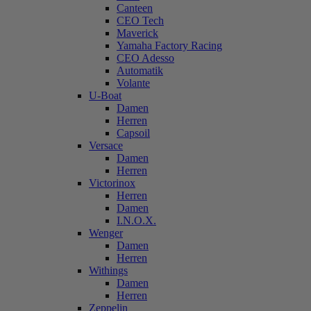
Canteen
CEO Tech
Maverick
Yamaha Factory Racing
CEO Adesso
Automatik
Volante
U-Boat
Damen
Herren
Capsoil
Versace
Damen
Herren
Victorinox
Herren
Damen
I.N.O.X.
Wenger
Damen
Herren
Withings
Damen
Herren
Zeppelin