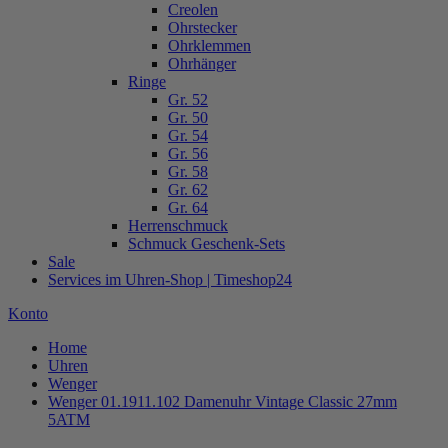
Creolen
Ohrstecker
Ohrklemmen
Ohrhänger
Ringe
Gr. 52
Gr. 50
Gr. 54
Gr. 56
Gr. 58
Gr. 62
Gr. 64
Herrenschmuck
Schmuck Geschenk-Sets
Sale
Services im Uhren-Shop | Timeshop24
Konto
Home
Uhren
Wenger
Wenger 01.1911.102 Damenuhr Vintage Classic 27mm
5ATM