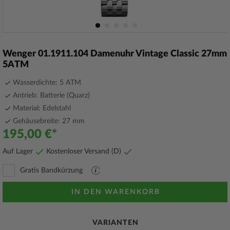
Zum
Anfang
Wenger 01.1911.104 Damenuhr Vintage Classic 27mm
der
5ATM
Bildergalerie
springen
Wasserdichte: 5 ATM
Antrieb: Batterie (Quarz)
Material: Edelstahl
Gehäusebreite: 27 mm
195,00 €
Auf Lager
Kostenloser Versand (D)
Gratis Bandkürzung
PDF
Datei
mit
IN DEN WARENKORB
Erläuterungen
VARIANTEN