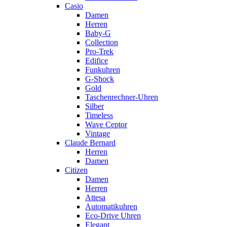
Casio
Damen
Herren
Baby-G
Collection
Pro-Trek
Edifice
Funkuhren
G-Shock
Gold
Taschenrechner-Uhren
Silber
Timeless
Wave Ceptor
Vintage
Claude Bernard
Herren
Damen
Citizen
Damen
Herren
Attesa
Automatikuhren
Eco-Drive Uhren
Elegant