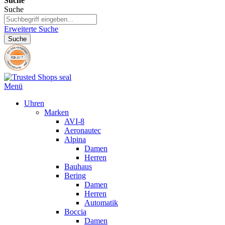
Suche
Suche
Erweiterte Suche
Suche
Menü
Uhren
Marken
AVI-8
Aeronautec
Alpina
Damen
Herren
Bauhaus
Bering
Damen
Herren
Automatik
Boccia
Damen