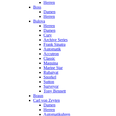
Herren
Boss
Damen
Herren
Bulova
Herren
Damen
Curv
Archive Series
Frank Sinatra
Automatik
Accutron
Classic
Maquina
Marine Star
Rubaiyat
Snorkel
Sutton
Surveyor
Tony Bennett
Braun
Carl von Zeyten
Damen
Herren
Automatikuhren