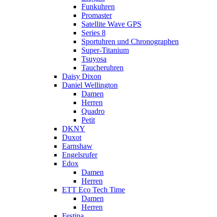
Funkuhren
Promaster
Satellite Wave GPS
Series 8
Sportuhren und Chronographen
Super-Titanium
Tsuyosa
Taucheruhren
Daisy Dixon
Daniel Wellington
Damen
Herren
Quadro
Petit
DKNY
Duxot
Earnshaw
Engelsrufer
Edox
Damen
Herren
ETT Eco Tech Time
Damen
Herren
Festina