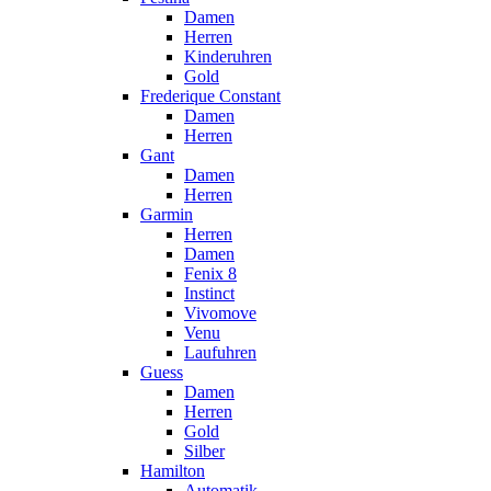
Damen
Herren
Kinderuhren
Gold
Frederique Constant
Damen
Herren
Gant
Damen
Herren
Garmin
Herren
Damen
Fenix 8
Instinct
Vivomove
Venu
Laufuhren
Guess
Damen
Herren
Gold
Silber
Hamilton
Automatik