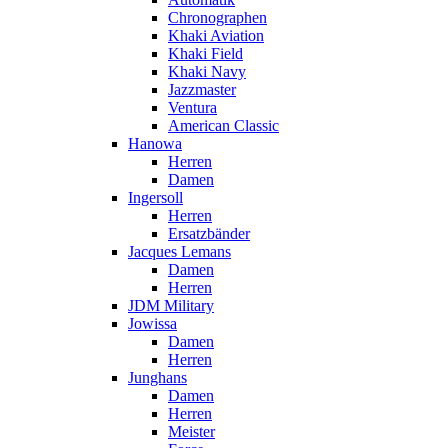
Chronographen
Khaki Aviation
Khaki Field
Khaki Navy
Jazzmaster
Ventura
American Classic
Hanowa
Herren
Damen
Ingersoll
Herren
Ersatzbänder
Jacques Lemans
Damen
Herren
JDM Military
Jowissa
Damen
Herren
Junghans
Damen
Herren
Meister