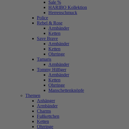
Sale %
HARIBO Kollektion
Herrenschmuck
Police
Rebel & Rose
Armbänder
Ketten
Save Brave
Armbänder
Ketten
Ohrringe
Tamaris
Armbänder
Tommy Hilfiger
Armbänder
Ketten
Ohrringe
Manschettenknöpfe
Themen
Anhänger
Armbänder
Charms
Fußkettchen
Ketten
Ohrringe