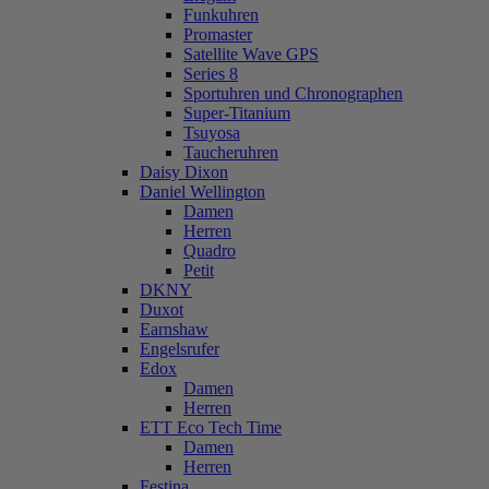
Funkuhren
Promaster
Satellite Wave GPS
Series 8
Sportuhren und Chronographen
Super-Titanium
Tsuyosa
Taucheruhren
Daisy Dixon
Daniel Wellington
Damen
Herren
Quadro
Petit
DKNY
Duxot
Earnshaw
Engelsrufer
Edox
Damen
Herren
ETT Eco Tech Time
Damen
Herren
Festina