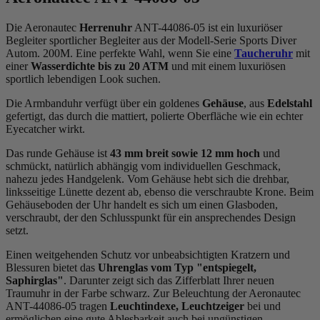
Die Aeronautec
Herrenuhr
ANT-44086-05 ist ein luxuriöser
Begleiter sportlicher Begleiter aus der Modell-Serie Sports Diver
Autom. 200M. Eine perfekte Wahl, wenn Sie eine
Taucheruhr
mit
einer
Wasserdichte bis zu 20 ATM
und mit einem luxuriösen
sportlich lebendigen Look suchen.
Die Armbanduhr verfügt über ein goldenes
Gehäuse
, aus
Edelstahl
gefertigt, das durch die
mattiert, poliert
e Oberfläche wie ein echter
Eyecatcher wirkt.
Das
rund
e Gehäuse ist
43 mm breit
sowie 12 mm hoch
und
schmückt, natürlich abhängig vom individuellen Geschmack,
nahezu jedes Handgelenk. Vom Gehäuse hebt sich die
drehbar,
linksseitig
e Lünette dezent ab, ebenso die
verschraubt
e Krone. Beim
Gehäuseboden der Uhr handelt es sich um einen Glasboden,
verschraubt, der den Schlusspunkt für ein ansprechendes Design
setzt.
Einen weitgehenden Schutz vor unbeabsichtigten Kratzern und
Blessuren bietet das
Uhrenglas vom Typ "entspiegelt,
Saphirglas"
. Darunter zeigt sich das Zifferblatt Ihrer neuen
Traumuhr in der Farbe
schwarz
. Zur Beleuchtung der Aeronautec
ANT-44086-05 tragen
Leuchtindexe, Leuchtzeiger
bei und
ermöglichen eine gute Ablesbarkeit auch bei ungünstigen