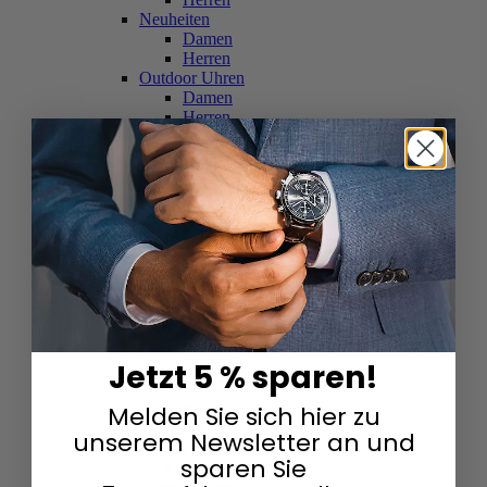
Neuheiten
Damen
Herren
Outdoor Uhren
Damen
Herren
Schweizer Uhren
Damen
Herren
Skelettuhren
Damen
Herren
Smartwatches
Damen
Herren
Solaruhren
Herren
Damen
Jetzt 5 % sparen!
Sportuhren
Damen
Melden Sie sich hier zu
Herren
Swarovski & Edelsteine
unserem Newsletter an und
Damen
sparen Sie
Herren