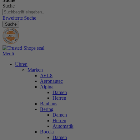
Suche
Suche
Erweiterte Suche
Suche
Menü
Uhren
Marken
AVI-8
Aeronautec
Alpina
Damen
Herren
Bauhaus
Bering
Damen
Herren
Automatik
Boccia
Damen