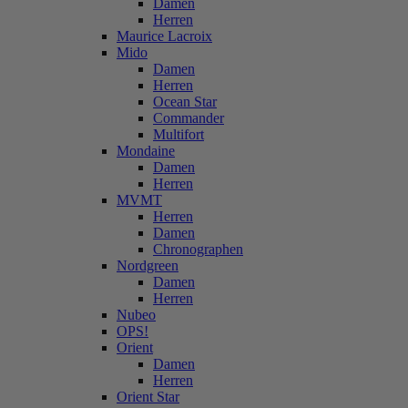
Damen
Herren
Maurice Lacroix
Mido
Damen
Herren
Ocean Star
Commander
Multifort
Mondaine
Damen
Herren
MVMT
Herren
Damen
Chronographen
Nordgreen
Damen
Herren
Nubeo
OPS!
Orient
Damen
Herren
Orient Star