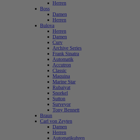
Herren
Boss
Damen
Herren
Bulova
Herren
Damen
Curv
Archive Series
Frank Sinatra
Automatik
Accutron
Classic
Maquina
Marine Star
Rubaiyat
Snorkel
Sutton
Surveyor
Tony Bennett
Braun
Carl von Zeyten
Damen
Herren
Automatikuhren