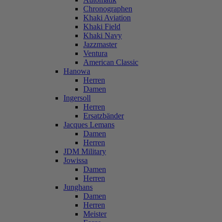
Chronographen
Khaki Aviation
Khaki Field
Khaki Navy
Jazzmaster
Ventura
American Classic
Hanowa
Herren
Damen
Ingersoll
Herren
Ersatzbänder
Jacques Lemans
Damen
Herren
JDM Military
Jowissa
Damen
Herren
Junghans
Damen
Herren
Meister