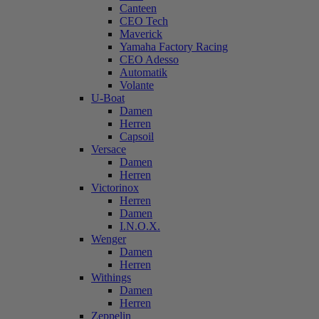
Canteen
CEO Tech
Maverick
Yamaha Factory Racing
CEO Adesso
Automatik
Volante
U-Boat
Damen
Herren
Capsoil
Versace
Damen
Herren
Victorinox
Herren
Damen
I.N.O.X.
Wenger
Damen
Herren
Withings
Damen
Herren
Zeppelin