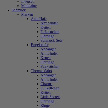
Ingersoll
Mondaine
Schmuck
Marken
Ania Haie
Armbänder
Ketten
Fußkettchen
Ohrringe
Schmuck-Sets
Engelsrufer
Anhänger
Armbänder
Ketten
Ohrringe
Fußkettchen
Thomas Sabo
Anhänger
Armbänder
Charms
Fußkettchen
Ketten
Little Secrets
Ohrringe
Ringe