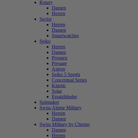
Rotary
Damen
Herren
Sector
Herren
Damen
Smartwatches
Seiko
Herren
Damen
Prospex
Presage
Astron
Seiko 5 Sports
Conceptual Series
Kinetic
Solar
Ersatzbänder
Spinnaker
Swiss Alpine Military
Herren
Damen
Swiss Military by Chrono
Damen
Herren