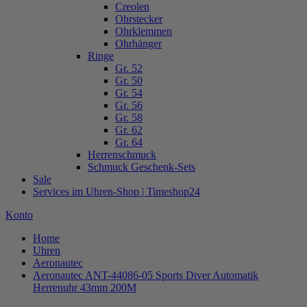
Creolen
Ohrstecker
Ohrklemmen
Ohrhänger
Ringe
Gr. 52
Gr. 50
Gr. 54
Gr. 56
Gr. 58
Gr. 62
Gr. 64
Herrenschmuck
Schmuck Geschenk-Sets
Sale
Services im Uhren-Shop | Timeshop24
Konto
Home
Uhren
Aeronautec
Aeronautec ANT-44086-05 Sports Diver Automatik
Herrenuhr 43mm 200M