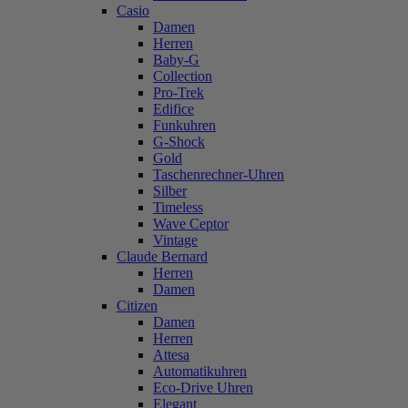
Casio
Damen
Herren
Baby-G
Collection
Pro-Trek
Edifice
Funkuhren
G-Shock
Gold
Taschenrechner-Uhren
Silber
Timeless
Wave Ceptor
Vintage
Claude Bernard
Herren
Damen
Citizen
Damen
Herren
Attesa
Automatikuhren
Eco-Drive Uhren
Elegant