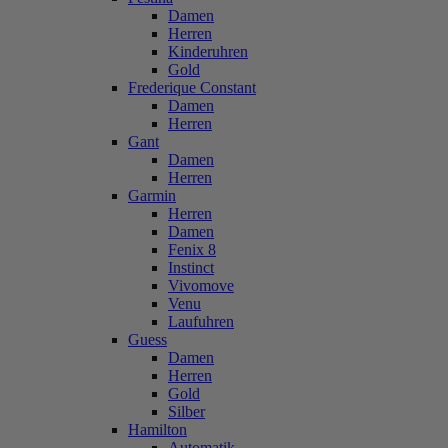
Damen
Herren
Kinderuhren
Gold
Frederique Constant
Damen
Herren
Gant
Damen
Herren
Garmin
Herren
Damen
Fenix 8
Instinct
Vivomove
Venu
Laufuhren
Guess
Damen
Herren
Gold
Silber
Hamilton
Automatik