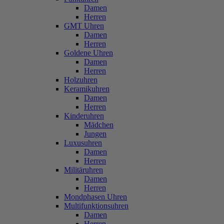
Damen
Herren
GMT Uhren
Damen
Herren
Goldene Uhren
Damen
Herren
Holzuhren
Keramikuhren
Damen
Herren
Kinderuhren
Mädchen
Jungen
Luxusuhren
Damen
Herren
Militäruhren
Damen
Herren
Mondphasen Uhren
Multifunktionsuhren
Damen
Herren