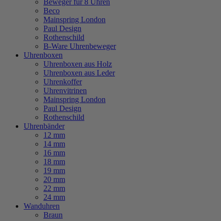
Beweger für 8 Uhren
Beco
Mainspring London
Paul Design
Rothenschild
B-Ware Uhrenbeweger
Uhrenboxen
Uhrenboxen aus Holz
Uhrenboxen aus Leder
Uhrenkoffer
Uhrenvitrinen
Mainspring London
Paul Design
Rothenschild
Uhrenbänder
12 mm
14 mm
16 mm
18 mm
19 mm
20 mm
22 mm
24 mm
Wanduhren
Braun