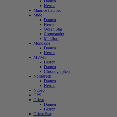
Damen
Herren
Maurice Lacroix
Mido
Damen
Herren
Ocean Star
Commander
Multifort
Mondaine
Damen
Herren
MVMT
Herren
Damen
Chronographen
Nordgreen
Damen
Herren
Nubeo
OPS!
Orient
Damen
Herren
Orient Star