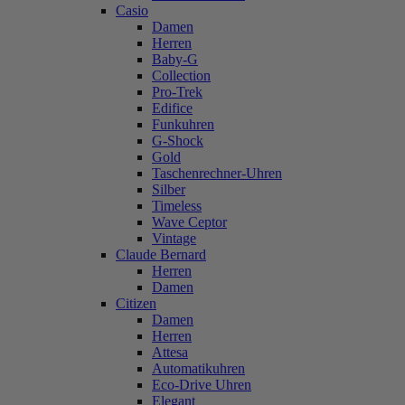
Casio
Damen
Herren
Baby-G
Collection
Pro-Trek
Edifice
Funkuhren
G-Shock
Gold
Taschenrechner-Uhren
Silber
Timeless
Wave Ceptor
Vintage
Claude Bernard
Herren
Damen
Citizen
Damen
Herren
Attesa
Automatikuhren
Eco-Drive Uhren
Elegant