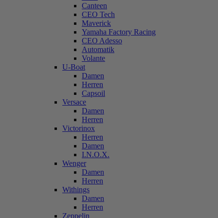
Canteen
CEO Tech
Maverick
Yamaha Factory Racing
CEO Adesso
Automatik
Volante
U-Boat
Damen
Herren
Capsoil
Versace
Damen
Herren
Victorinox
Herren
Damen
I.N.O.X.
Wenger
Damen
Herren
Withings
Damen
Herren
Zeppelin