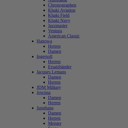
Chronographen
Khaki Aviation
Khaki Field
Khaki Navy
Jazzmaster
Ventura
American Classic
Hanowa
Herren
Damen
Ingersoll
Herren
Ersatzbänder
Jacques Lemans
Damen
Herren
JDM Military
Jowissa
Damen
Herren
Junghans
Damen
Herren
Meister