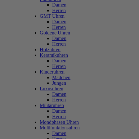
Damen
Herren
GMT Uhren
Damen
Herren
Goldene Uhren
Damen
Herren
Holzuhren
Keramikuhren
Damen
Herren
Kinderuhren
Mädchen
Jungen
Luxusuhren
Damen
Herren
Militäruhren
Damen
Herren
Mondphasen Uhren
Multifunktionsuhren
Damen
Herren