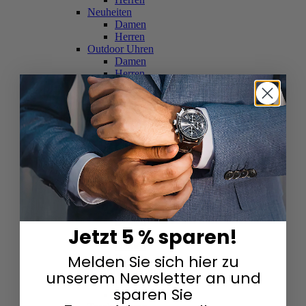
Neuheiten
Damen
Herren
Outdoor Uhren
Damen
Herren
Schweizer Uhren
Damen
Herren
Skelettuhren
Damen
Herren
Smartwatches
Damen
Herren
Solaruhren
Herren
Damen
Jetzt 5 % sparen!
Sportuhren
Damen
Melden Sie sich hier zu
Herren
Swarovski & Edelsteine
unserem Newsletter an und
Damen
sparen Sie
Herren