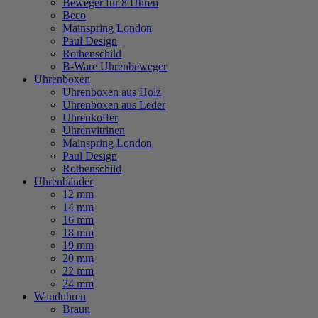
Beweger für 8 Uhren
Beco
Mainspring London
Paul Design
Rothenschild
B-Ware Uhrenbeweger
Uhrenboxen
Uhrenboxen aus Holz
Uhrenboxen aus Leder
Uhrenkoffer
Uhrenvitrinen
Mainspring London
Paul Design
Rothenschild
Uhrenbänder
12 mm
14 mm
16 mm
18 mm
19 mm
20 mm
22 mm
24 mm
Wanduhren
Braun