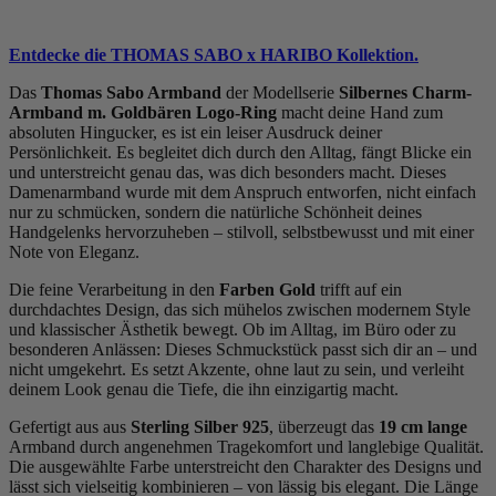
Entdecke die THOMAS SABO x HARIBO Kollektion.
Das
Thomas Sabo Armband
der Modellserie
Silbernes Charm-
Armband m. Goldbären Logo-Ring
macht deine Hand zum
absoluten Hingucker, es ist ein leiser Ausdruck deiner
Persönlichkeit. Es begleitet dich durch den Alltag, fängt Blicke ein
und unterstreicht genau das, was dich besonders macht. Dieses
Damenarmband wurde mit dem Anspruch entworfen, nicht einfach
nur zu schmücken, sondern die natürliche Schönheit deines
Handgelenks hervorzuheben – stilvoll, selbstbewusst und mit einer
Note von Eleganz.
Die feine Verarbeitung in den
Farben Gold
trifft auf ein
durchdachtes Design, das sich mühelos zwischen modernem Style
und klassischer Ästhetik bewegt. Ob im Alltag, im Büro oder zu
besonderen Anlässen: Dieses Schmuckstück passt sich dir an – und
nicht umgekehrt. Es setzt Akzente, ohne laut zu sein, und verleiht
deinem Look genau die Tiefe, die ihn einzigartig macht.
Gefertigt aus aus
Sterling Silber 925
, überzeugt das
19 cm lange
Armband durch angenehmen Tragekomfort und langlebige Qualität.
Die ausgewählte Farbe unterstreicht den Charakter des Designs und
lässt sich vielseitig kombinieren – von lässig bis elegant. Die Länge