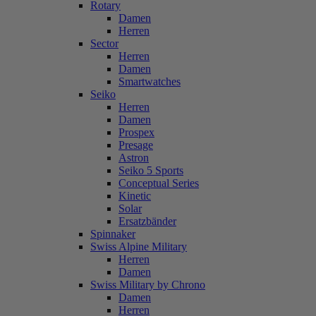
Rotary
Damen
Herren
Sector
Herren
Damen
Smartwatches
Seiko
Herren
Damen
Prospex
Presage
Astron
Seiko 5 Sports
Conceptual Series
Kinetic
Solar
Ersatzbänder
Spinnaker
Swiss Alpine Military
Herren
Damen
Swiss Military by Chrono
Damen
Herren