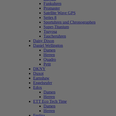
Funkuhren
Promaster
Satellite Wave GPS
Series 8
Sportuhren und Chronographen
Super-Titanium
Tsuyosa
Taucheruhren
Daisy Dixon
Daniel Wellington
Damen
Herren
Quadro
Petit
DKNY
Duxot
Earnshaw
Engelsrufer
Edox
Damen
Herren
ETT Eco Tech Time
Damen
Herren
Festina