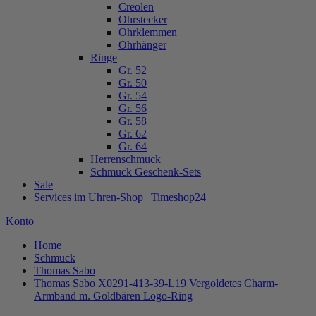
Creolen
Ohrstecker
Ohrklemmen
Ohrhänger
Ringe
Gr. 52
Gr. 50
Gr. 54
Gr. 56
Gr. 58
Gr. 62
Gr. 64
Herrenschmuck
Schmuck Geschenk-Sets
Sale
Services im Uhren-Shop | Timeshop24
Konto
Home
Schmuck
Thomas Sabo
Thomas Sabo X0291-413-39-L19 Vergoldetes Charm-
Armband m. Goldbären Logo-Ring