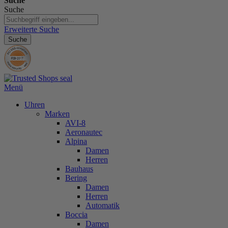
Suche
Suche
Erweiterte Suche
Suche
Menü
Uhren
Marken
AVI-8
Aeronautec
Alpina
Damen
Herren
Bauhaus
Bering
Damen
Herren
Automatik
Boccia
Damen