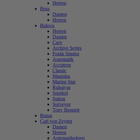
Herren
Boss
Damen
Herren
Bulova
Herren
Damen
Curv
Archive Series
Frank Sinatra
Automatik
Accutron
Classic
Maquina
Marine Star
Rubaiyat
Snorkel
Sutton
Surveyor
Tony Bennett
Braun
Carl von Zeyten
Damen
Herren
Automatikuhren