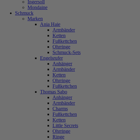
Ingersoll
Mondaine
Schmuck
Marken
Ania Haie
Armbänder
Ketten
Fußkettchen
Ohrringe
Schmuck-Sets
Engelsrufer
Anhänger
Armbänder
Ketten
Ohrringe
Fußkettchen
Thomas Sabo
Anhänger
Armbänder
Charms
Fußkettchen
Ketten
Little Secrets
Ohrringe
Ringe