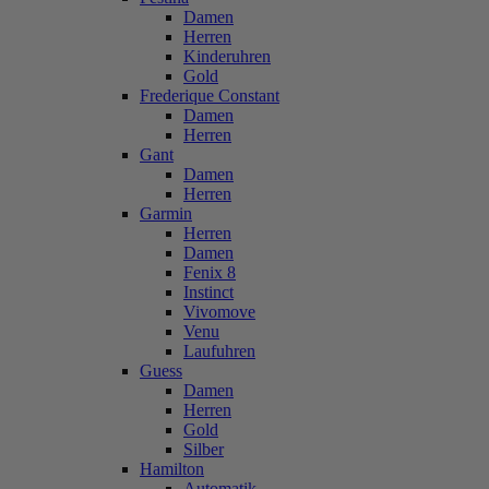
Damen
Herren
Kinderuhren
Gold
Frederique Constant
Damen
Herren
Gant
Damen
Herren
Garmin
Herren
Damen
Fenix 8
Instinct
Vivomove
Venu
Laufuhren
Guess
Damen
Herren
Gold
Silber
Hamilton
Automatik