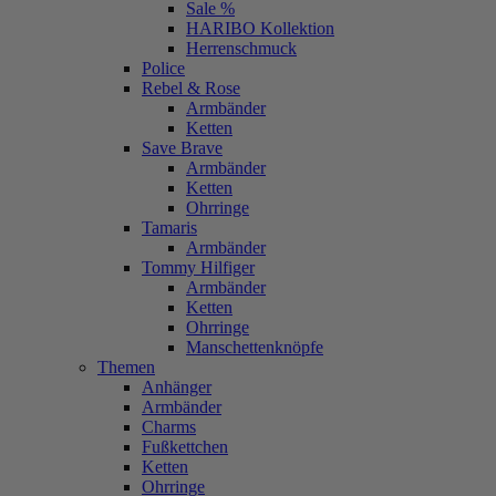
Sale %
HARIBO Kollektion
Herrenschmuck
Police
Rebel & Rose
Armbänder
Ketten
Save Brave
Armbänder
Ketten
Ohrringe
Tamaris
Armbänder
Tommy Hilfiger
Armbänder
Ketten
Ohrringe
Manschettenknöpfe
Themen
Anhänger
Armbänder
Charms
Fußkettchen
Ketten
Ohrringe