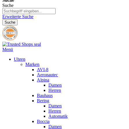
Suche
Suche
Erweiterte Suche
Suche
Menü
Uhren
Marken
AVI-8
Aeronautec
Alpina
Damen
Herren
Bauhaus
Bering
Damen
Herren
Automatik
Boccia
Damen