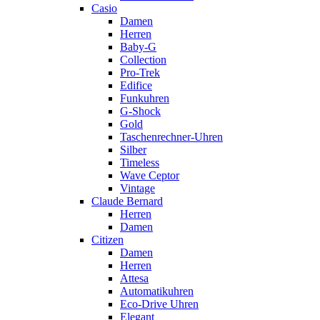
Casio
Damen
Herren
Baby-G
Collection
Pro-Trek
Edifice
Funkuhren
G-Shock
Gold
Taschenrechner-Uhren
Silber
Timeless
Wave Ceptor
Vintage
Claude Bernard
Herren
Damen
Citizen
Damen
Herren
Attesa
Automatikuhren
Eco-Drive Uhren
Elegant