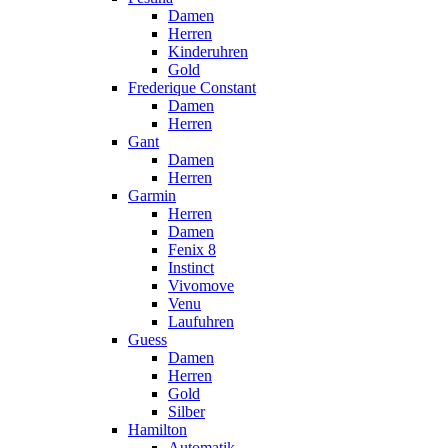
Damen
Herren
Kinderuhren
Gold
Frederique Constant
Damen
Herren
Gant
Damen
Herren
Garmin
Herren
Damen
Fenix 8
Instinct
Vivomove
Venu
Laufuhren
Guess
Damen
Herren
Gold
Silber
Hamilton
Automatik