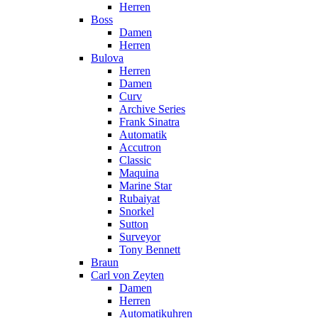
Herren
Boss
Damen
Herren
Bulova
Herren
Damen
Curv
Archive Series
Frank Sinatra
Automatik
Accutron
Classic
Maquina
Marine Star
Rubaiyat
Snorkel
Sutton
Surveyor
Tony Bennett
Braun
Carl von Zeyten
Damen
Herren
Automatikuhren