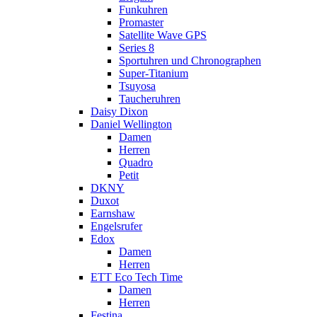
Funkuhren
Promaster
Satellite Wave GPS
Series 8
Sportuhren und Chronographen
Super-Titanium
Tsuyosa
Taucheruhren
Daisy Dixon
Daniel Wellington
Damen
Herren
Quadro
Petit
DKNY
Duxot
Earnshaw
Engelsrufer
Edox
Damen
Herren
ETT Eco Tech Time
Damen
Herren
Festina