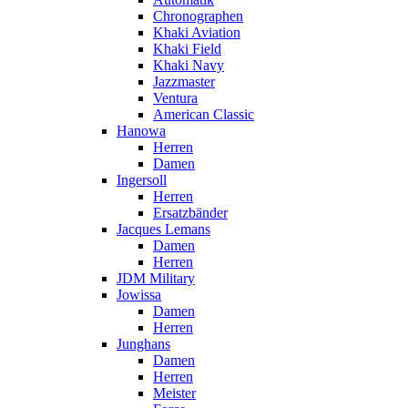
Chronographen
Khaki Aviation
Khaki Field
Khaki Navy
Jazzmaster
Ventura
American Classic
Hanowa
Herren
Damen
Ingersoll
Herren
Ersatzbänder
Jacques Lemans
Damen
Herren
JDM Military
Jowissa
Damen
Herren
Junghans
Damen
Herren
Meister