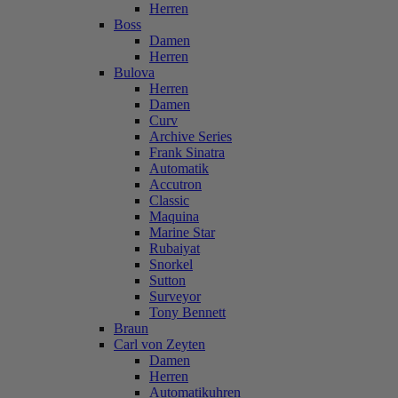
Herren
Boss
Damen
Herren
Bulova
Herren
Damen
Curv
Archive Series
Frank Sinatra
Automatik
Accutron
Classic
Maquina
Marine Star
Rubaiyat
Snorkel
Sutton
Surveyor
Tony Bennett
Braun
Carl von Zeyten
Damen
Herren
Automatikuhren