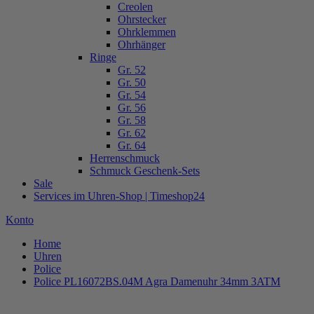
Creolen
Ohrstecker
Ohrklemmen
Ohrhänger
Ringe
Gr. 52
Gr. 50
Gr. 54
Gr. 56
Gr. 58
Gr. 62
Gr. 64
Herrenschmuck
Schmuck Geschenk-Sets
Sale
Services im Uhren-Shop | Timeshop24
Konto
Home
Uhren
Police
Police PL16072BS.04M Agra Damenuhr 34mm 3ATM