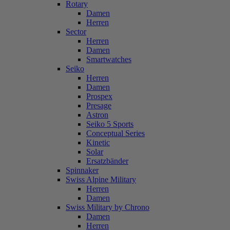
Rotary
Damen
Herren
Sector
Herren
Damen
Smartwatches
Seiko
Herren
Damen
Prospex
Presage
Astron
Seiko 5 Sports
Conceptual Series
Kinetic
Solar
Ersatzbänder
Spinnaker
Swiss Alpine Military
Herren
Damen
Swiss Military by Chrono
Damen
Herren