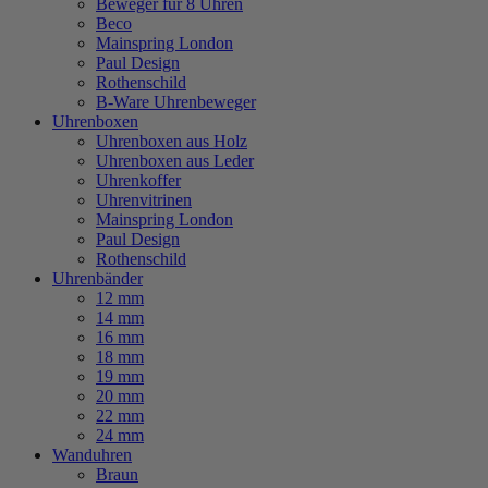
Beweger für 8 Uhren
Beco
Mainspring London
Paul Design
Rothenschild
B-Ware Uhrenbeweger
Uhrenboxen
Uhrenboxen aus Holz
Uhrenboxen aus Leder
Uhrenkoffer
Uhrenvitrinen
Mainspring London
Paul Design
Rothenschild
Uhrenbänder
12 mm
14 mm
16 mm
18 mm
19 mm
20 mm
22 mm
24 mm
Wanduhren
Braun