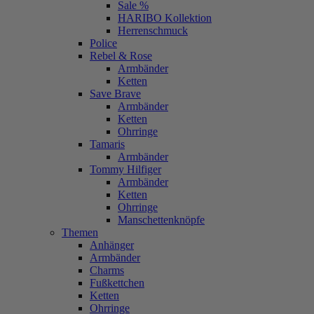
Sale %
HARIBO Kollektion
Herrenschmuck
Police
Rebel & Rose
Armbänder
Ketten
Save Brave
Armbänder
Ketten
Ohrringe
Tamaris
Armbänder
Tommy Hilfiger
Armbänder
Ketten
Ohrringe
Manschettenknöpfe
Themen
Anhänger
Armbänder
Charms
Fußkettchen
Ketten
Ohrringe