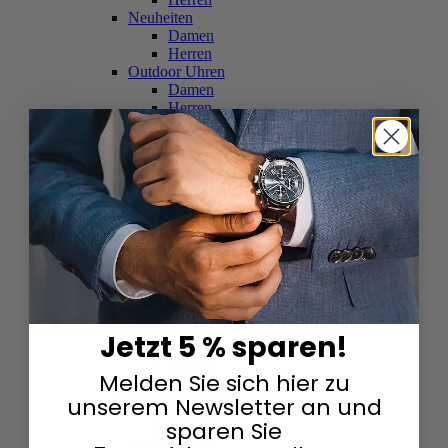
Neuheiten
Damen
Herren
Outdoor Uhren
Damen
Herren
Schweizer Uhren
Damen
Herren
Skelettuhren
Damen
Herren
Smartwatches
Damen
Herren
Solaruhren
Herren
Damen
Jetzt 5 % sparen!
Sportuhren
Damen
Melden Sie sich hier zu
Herren
Swarovski & Edelsteine
unserem Newsletter an und
Damen
sparen Sie
Herren