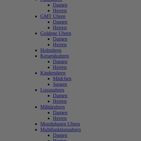
Damen
Herren
GMT Uhren
Damen
Herren
Goldene Uhren
Damen
Herren
Holzuhren
Keramikuhren
Damen
Herren
Kinderuhren
Mädchen
Jungen
Luxusuhren
Damen
Herren
Militäruhren
Damen
Herren
Mondphasen Uhren
Multifunktionsuhren
Damen
Herren