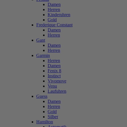
Damen
Herren
Kinderuhren
Gold
Frederique Constant
Damen
Herren
Gant
Damen
Herren
Garmin
Herren
Damen
Fenix 8
Instinct
Vivomove
Venu
Laufuhren
Guess
Damen
Herren
Gold
Silber
Hamilton
Automatik