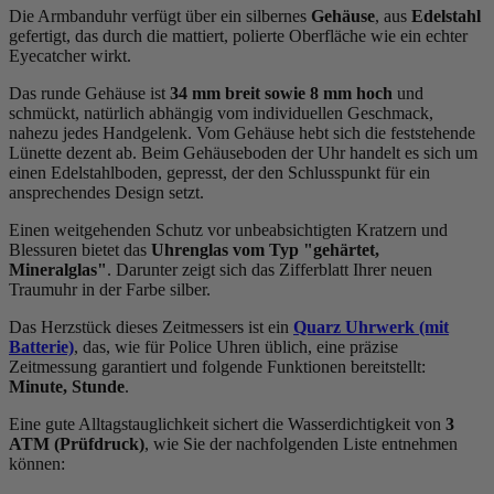
Die Armbanduhr verfügt über ein silbernes
Gehäuse
, aus
Edelstahl
gefertigt, das durch die
mattiert, poliert
e Oberfläche wie ein echter
Eyecatcher wirkt.
Das
rund
e Gehäuse ist
34 mm breit
sowie 8 mm hoch
und
schmückt, natürlich abhängig vom individuellen Geschmack,
nahezu jedes Handgelenk. Vom Gehäuse hebt sich die
feststehend
e
Lünette dezent ab. Beim Gehäuseboden der Uhr handelt es sich um
einen Edelstahlboden, gepresst, der den Schlusspunkt für ein
ansprechendes Design setzt.
Einen weitgehenden Schutz vor unbeabsichtigten Kratzern und
Blessuren bietet das
Uhrenglas vom Typ "gehärtet,
Mineralglas"
. Darunter zeigt sich das Zifferblatt Ihrer neuen
Traumuhr in der Farbe
silber
.
Das Herzstück dieses Zeitmessers ist ein
Quarz Uhrwerk (mit
Batterie)
, das, wie für Police Uhren üblich, eine präzise
Zeitmessung garantiert und folgende Funktionen bereitstellt:
Minute, Stunde
.
Eine gute Alltagstauglichkeit sichert die Wasserdichtigkeit von
3
ATM (Prüfdruck)
, wie Sie der nachfolgenden Liste entnehmen
können: