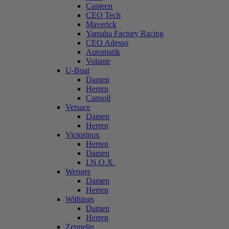
Canteen
CEO Tech
Maverick
Yamaha Factory Racing
CEO Adesso
Automatik
Volante
U-Boat
Damen
Herren
Capsoil
Versace
Damen
Herren
Victorinox
Herren
Damen
I.N.O.X.
Wenger
Damen
Herren
Withings
Damen
Herren
Zeppelin