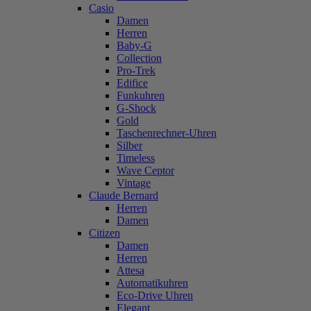
Casio
Damen
Herren
Baby-G
Collection
Pro-Trek
Edifice
Funkuhren
G-Shock
Gold
Taschenrechner-Uhren
Silber
Timeless
Wave Ceptor
Vintage
Claude Bernard
Herren
Damen
Citizen
Damen
Herren
Attesa
Automatikuhren
Eco-Drive Uhren
Elegant