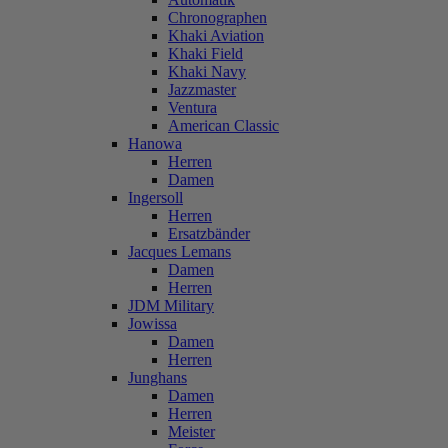
Chronographen
Khaki Aviation
Khaki Field
Khaki Navy
Jazzmaster
Ventura
American Classic
Hanowa
Herren
Damen
Ingersoll
Herren
Ersatzbänder
Jacques Lemans
Damen
Herren
JDM Military
Jowissa
Damen
Herren
Junghans
Damen
Herren
Meister