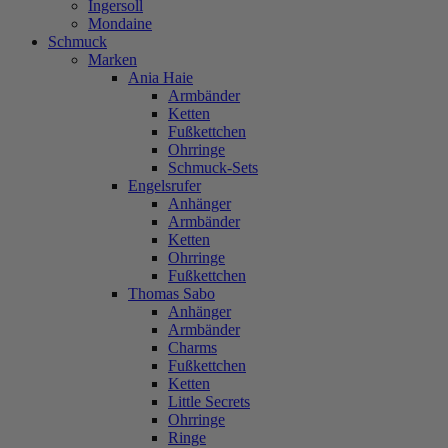
Ingersoll
Mondaine
Schmuck
Marken
Ania Haie
Armbänder
Ketten
Fußkettchen
Ohrringe
Schmuck-Sets
Engelsrufer
Anhänger
Armbänder
Ketten
Ohrringe
Fußkettchen
Thomas Sabo
Anhänger
Armbänder
Charms
Fußkettchen
Ketten
Little Secrets
Ohrringe
Ringe