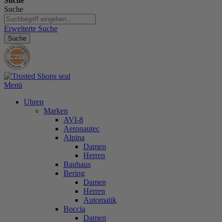
Suche
Suche
Erweiterte Suche
Suche
Menü
Uhren
Marken
AVI-8
Aeronautec
Alpina
Damen
Herren
Bauhaus
Bering
Damen
Herren
Automatik
Boccia
Damen