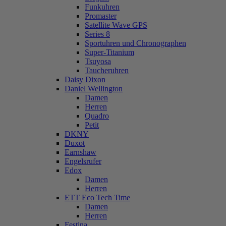
Funkuhren
Promaster
Satellite Wave GPS
Series 8
Sportuhren und Chronographen
Super-Titanium
Tsuyosa
Taucheruhren
Daisy Dixon
Daniel Wellington
Damen
Herren
Quadro
Petit
DKNY
Duxot
Earnshaw
Engelsrufer
Edox
Damen
Herren
ETT Eco Tech Time
Damen
Herren
Festina