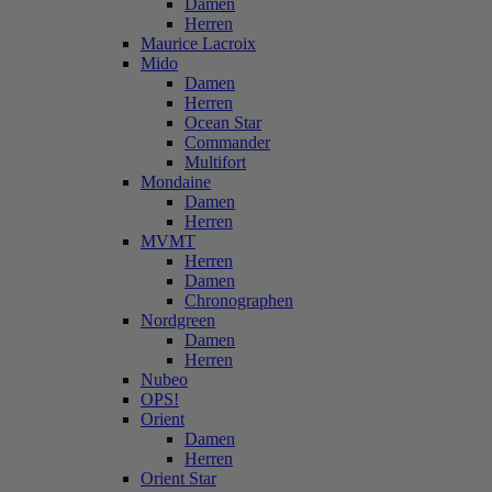
Damen
Herren
Maurice Lacroix
Mido
Damen
Herren
Ocean Star
Commander
Multifort
Mondaine
Damen
Herren
MVMT
Herren
Damen
Chronographen
Nordgreen
Damen
Herren
Nubeo
OPS!
Orient
Damen
Herren
Orient Star