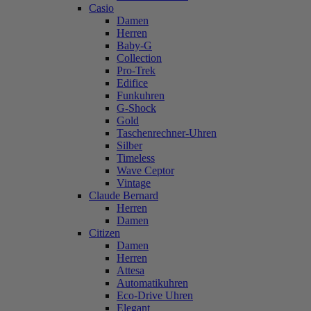
Casio
Damen
Herren
Baby-G
Collection
Pro-Trek
Edifice
Funkuhren
G-Shock
Gold
Taschenrechner-Uhren
Silber
Timeless
Wave Ceptor
Vintage
Claude Bernard
Herren
Damen
Citizen
Damen
Herren
Attesa
Automatikuhren
Eco-Drive Uhren
Elegant