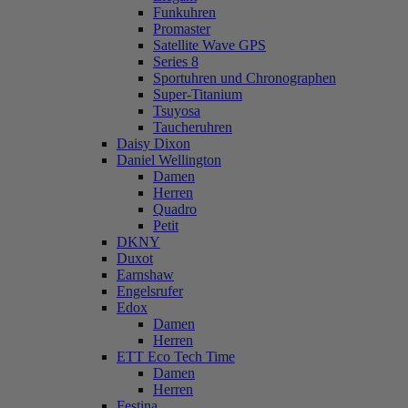
Funkuhren
Promaster
Satellite Wave GPS
Series 8
Sportuhren und Chronographen
Super-Titanium
Tsuyosa
Taucheruhren
Daisy Dixon
Daniel Wellington
Damen
Herren
Quadro
Petit
DKNY
Duxot
Earnshaw
Engelsrufer
Edox
Damen
Herren
ETT Eco Tech Time
Damen
Herren
Festina