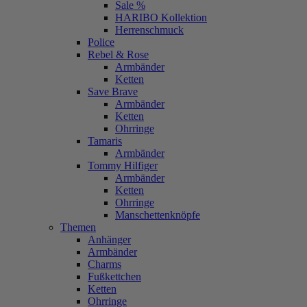
Sale %
HARIBO Kollektion
Herrenschmuck
Police
Rebel & Rose
Armbänder
Ketten
Save Brave
Armbänder
Ketten
Ohrringe
Tamaris
Armbänder
Tommy Hilfiger
Armbänder
Ketten
Ohrringe
Manschettenknöpfe
Themen
Anhänger
Armbänder
Charms
Fußkettchen
Ketten
Ohrringe