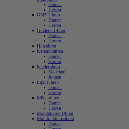
Damen
Herren
GMT Uhren
Damen
Herren
Goldene Uhren
Damen
Herren
Holzuhren
Keramikuhren
Damen
Herren
Kinderuhren
Mädchen
Jungen
Luxusuhren
Damen
Herren
Militäruhren
Damen
Herren
Mondphasen Uhren
Multifunktionsuhren
Damen
Herren