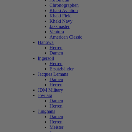
Chronographen
Khaki Aviation
Khaki Field
Khaki Navy
Jazzmaster
Ventura
American Classic
Hanowa
Herren
Damen
Ingersoll
Herren
Ersatzbänder
Jacques Lemans
Damen
Herren
JDM Military
Jowissa
Damen
Herren
Junghans
Damen
Herren
Meister