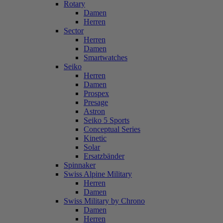
Rotary
Damen
Herren
Sector
Herren
Damen
Smartwatches
Seiko
Herren
Damen
Prospex
Presage
Astron
Seiko 5 Sports
Conceptual Series
Kinetic
Solar
Ersatzbänder
Spinnaker
Swiss Alpine Military
Herren
Damen
Swiss Military by Chrono
Damen
Herren