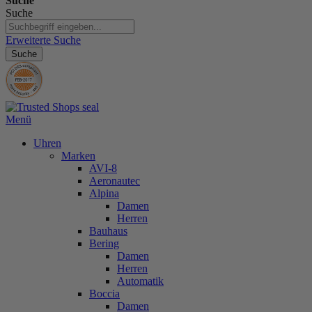
Suche
Suche
Erweiterte Suche
Suche
Menü
Uhren
Marken
AVI-8
Aeronautec
Alpina
Damen
Herren
Bauhaus
Bering
Damen
Herren
Automatik
Boccia
Damen