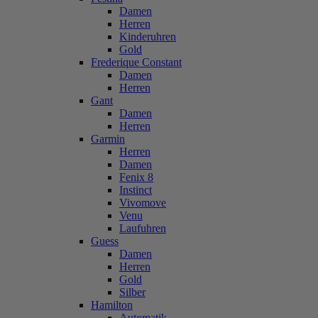
Damen
Herren
Kinderuhren
Gold
Frederique Constant
Damen
Herren
Gant
Damen
Herren
Garmin
Herren
Damen
Fenix 8
Instinct
Vivomove
Venu
Laufuhren
Guess
Damen
Herren
Gold
Silber
Hamilton
Automatik