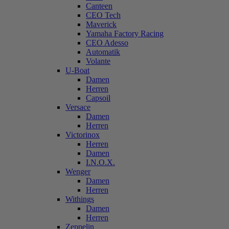
Canteen
CEO Tech
Maverick
Yamaha Factory Racing
CEO Adesso
Automatik
Volante
U-Boat
Damen
Herren
Capsoil
Versace
Damen
Herren
Victorinox
Herren
Damen
I.N.O.X.
Wenger
Damen
Herren
Withings
Damen
Herren
Zeppelin