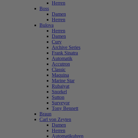
Herren
Boss
Damen
Herren
Bulova
Herren
Damen
Curv
Archive Series
Frank Sinatra
Automatik
Accutron
Classic
Maquina
Marine Star
Rubaiyat
Snorkel
Sutton
Surveyor
Tony Bennett
Braun
Carl von Zeyten
Damen
Herren
Automatikuhren