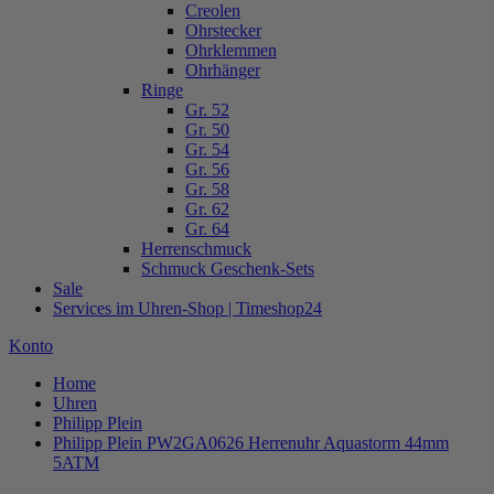
Creolen
Ohrstecker
Ohrklemmen
Ohrhänger
Ringe
Gr. 52
Gr. 50
Gr. 54
Gr. 56
Gr. 58
Gr. 62
Gr. 64
Herrenschmuck
Schmuck Geschenk-Sets
Sale
Services im Uhren-Shop | Timeshop24
Konto
Home
Uhren
Philipp Plein
Philipp Plein PW2GA0626 Herrenuhr Aquastorm 44mm
5ATM