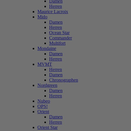
Damen
Herren
Maurice Lacroix
Mido
Damen
Herren
Ocean Star
Commander
Multifort
Mondaine
Damen
Herren
MVMT
Herren
Damen
Chronographen
Nordgreen
Damen
Herren
Nubeo
OPS!
Orient
Damen
Herren
Orient Star