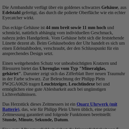
Die Armbanduhr verfügt über ein goldenes schwarzes
Gehäuse
, aus
Edelstahl
gefertigt, das durch die
poliert
e Oberfläche wie ein echter
Eyecatcher wirkt.
Das
eckig
e Gehäuse ist
44 mm breit
sowie 11 mm hoch
und
schmückt, natürlich abhängig vom individuellen Geschmack,
nahezu jedes Handgelenk. Vom Gehäuse hebt sich die
feststehend
e
Lünette dezent ab. Beim Gehäuseboden der Uhr handelt es sich um
einen Edelstahlboden, verschraubt, der den Schlusspunkt für ein
ansprechendes Design setzt.
Einen weitgehenden Schutz vor unbeabsichtigten Kratzern und
Blessuren bietet das
Uhrenglas vom Typ "Mineralglas,
gehärtet"
. Darunter zeigt sich das Zifferblatt Ihrer neuen Traumuhr
in der Farbe
schwarz
. Zur Beleuchtung der Philipp Plein
PW2GA0626 tragen
Leuchtzeiger, Leuchtindexe
bei und
ermöglichen eine gute Ablesbarkeit auch bei ungünstigen
Lichtverhältnissen.
Das Herzstück dieses Zeitmessers ist ein
Quarz Uhrwerk (mit
Batterie)
, das, wie für Philipp Plein Uhren üblich, eine präzise
Zeitmessung garantiert und folgende Funktionen bereitstellt:
Stunde, Minute, Sekunde, Datum
.