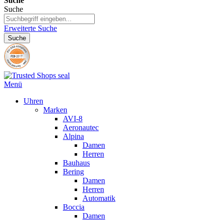
Suche
Suche
Erweiterte Suche
Suche
Menü
Uhren
Marken
AVI-8
Aeronautec
Alpina
Damen
Herren
Bauhaus
Bering
Damen
Herren
Automatik
Boccia
Damen