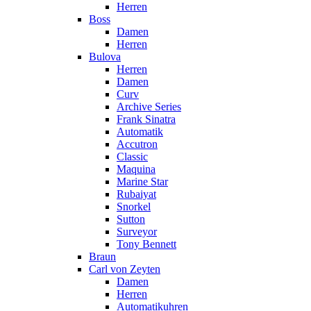
Herren
Boss
Damen
Herren
Bulova
Herren
Damen
Curv
Archive Series
Frank Sinatra
Automatik
Accutron
Classic
Maquina
Marine Star
Rubaiyat
Snorkel
Sutton
Surveyor
Tony Bennett
Braun
Carl von Zeyten
Damen
Herren
Automatikuhren