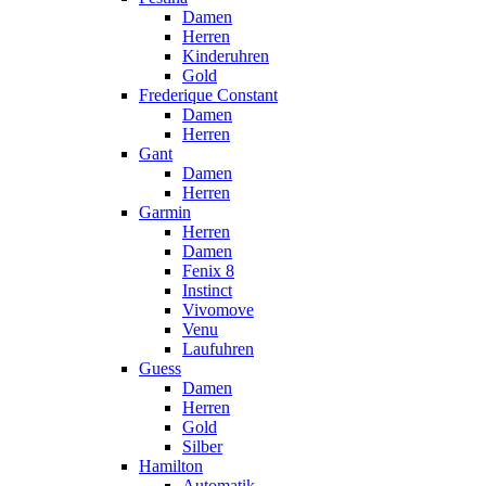
Damen
Herren
Kinderuhren
Gold
Frederique Constant
Damen
Herren
Gant
Damen
Herren
Garmin
Herren
Damen
Fenix 8
Instinct
Vivomove
Venu
Laufuhren
Guess
Damen
Herren
Gold
Silber
Hamilton
Automatik