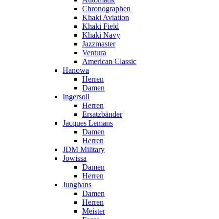
Chronographen
Khaki Aviation
Khaki Field
Khaki Navy
Jazzmaster
Ventura
American Classic
Hanowa
Herren
Damen
Ingersoll
Herren
Ersatzbänder
Jacques Lemans
Damen
Herren
JDM Military
Jowissa
Damen
Herren
Junghans
Damen
Herren
Meister