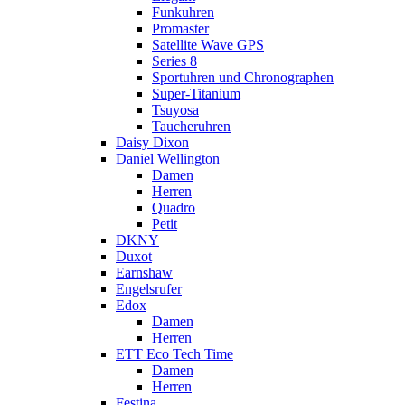
Funkuhren
Promaster
Satellite Wave GPS
Series 8
Sportuhren und Chronographen
Super-Titanium
Tsuyosa
Taucheruhren
Daisy Dixon
Daniel Wellington
Damen
Herren
Quadro
Petit
DKNY
Duxot
Earnshaw
Engelsrufer
Edox
Damen
Herren
ETT Eco Tech Time
Damen
Herren
Festina