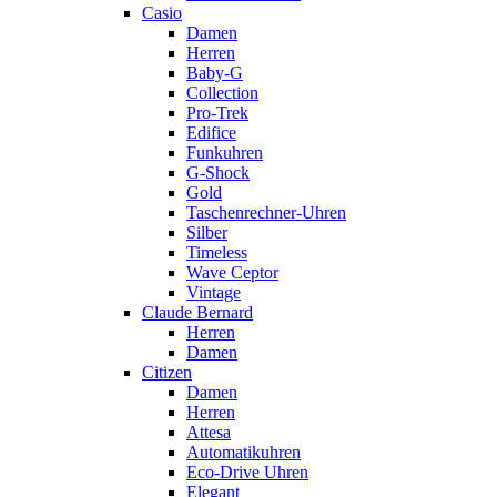
Casio
Damen
Herren
Baby-G
Collection
Pro-Trek
Edifice
Funkuhren
G-Shock
Gold
Taschenrechner-Uhren
Silber
Timeless
Wave Ceptor
Vintage
Claude Bernard
Herren
Damen
Citizen
Damen
Herren
Attesa
Automatikuhren
Eco-Drive Uhren
Elegant