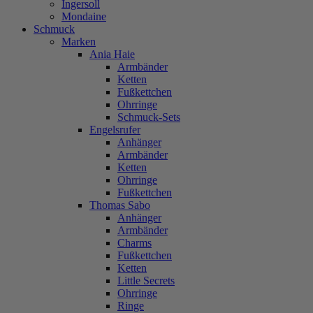
Ingersoll
Mondaine
Schmuck
Marken
Ania Haie
Armbänder
Ketten
Fußkettchen
Ohrringe
Schmuck-Sets
Engelsrufer
Anhänger
Armbänder
Ketten
Ohrringe
Fußkettchen
Thomas Sabo
Anhänger
Armbänder
Charms
Fußkettchen
Ketten
Little Secrets
Ohrringe
Ringe