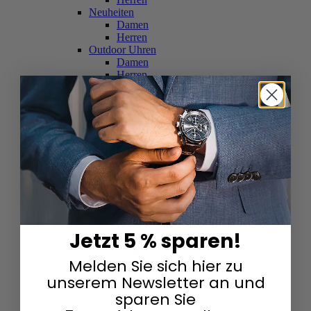
Neuheiten
Damen
Herren
Outdoor Uhren
Damen
Herren
Schweizer Uhren
Damen
Herren
Skelettuhren
Damen
Herren
Smartwatches
Damen
Herren
Solaruhren
Herren
Damen
Jetzt 5 % sparen!
Sportuhren
Damen
Melden Sie sich hier zu
Herren
Swarovski & Edelsteine
unserem Newsletter an und
Damen
sparen Sie
Herren