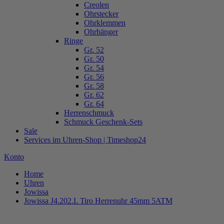
Creolen
Ohrstecker
Ohrklemmen
Ohrhänger
Ringe
Gr. 52
Gr. 50
Gr. 54
Gr. 56
Gr. 58
Gr. 62
Gr. 64
Herrenschmuck
Schmuck Geschenk-Sets
Sale
Services im Uhren-Shop | Timeshop24
Konto
Home
Uhren
Jowissa
Jowissa J4.202.L Tiro Herrenuhr 45mm 5ATM