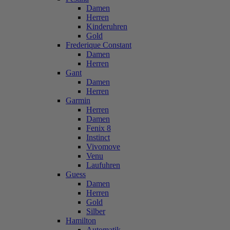
Damen
Herren
Kinderuhren
Gold
Frederique Constant
Damen
Herren
Gant
Damen
Herren
Garmin
Herren
Damen
Fenix 8
Instinct
Vivomove
Venu
Laufuhren
Guess
Damen
Herren
Gold
Silber
Hamilton
Automatik