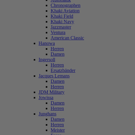
Chronographen
Khaki Aviation
Khaki Field
Khaki Navy
Jazzmaster
Ventura
American Classic
Hanowa
Herren
Damen
Ingersoll
Herren
Ersatzbänder
Jacques Lemans
Damen
Herren
JDM Military
Jowissa
Damen
Herren
Junghans
Damen
Herren
Meister