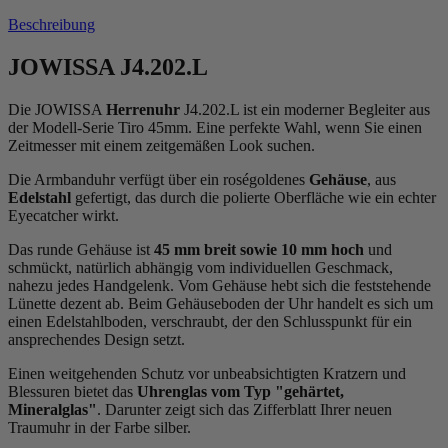
Beschreibung
JOWISSA J4.202.L
Die JOWISSA
Herrenuhr
J4.202.L ist ein moderner Begleiter aus
der Modell-Serie Tiro 45mm. Eine perfekte Wahl, wenn Sie einen
Zeitmesser mit einem zeitgemäßen Look suchen.
Die Armbanduhr verfügt über ein roségoldenes
Gehäuse
, aus
Edelstahl
gefertigt, das durch die
poliert
e Oberfläche wie ein echter
Eyecatcher wirkt.
Das
rund
e Gehäuse ist
45 mm breit
sowie 10 mm hoch
und
schmückt, natürlich abhängig vom individuellen Geschmack,
nahezu jedes Handgelenk. Vom Gehäuse hebt sich die
feststehend
e
Lünette dezent ab. Beim Gehäuseboden der Uhr handelt es sich um
einen Edelstahlboden, verschraubt, der den Schlusspunkt für ein
ansprechendes Design setzt.
Einen weitgehenden Schutz vor unbeabsichtigten Kratzern und
Blessuren bietet das
Uhrenglas vom Typ "gehärtet,
Mineralglas"
. Darunter zeigt sich das Zifferblatt Ihrer neuen
Traumuhr in der Farbe
silber
.