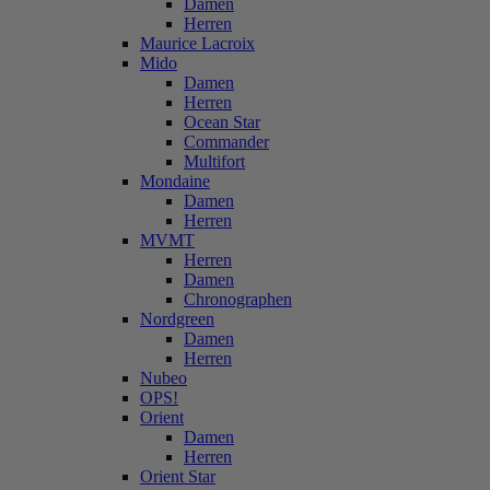
Damen
Herren
Maurice Lacroix
Mido
Damen
Herren
Ocean Star
Commander
Multifort
Mondaine
Damen
Herren
MVMT
Herren
Damen
Chronographen
Nordgreen
Damen
Herren
Nubeo
OPS!
Orient
Damen
Herren
Orient Star