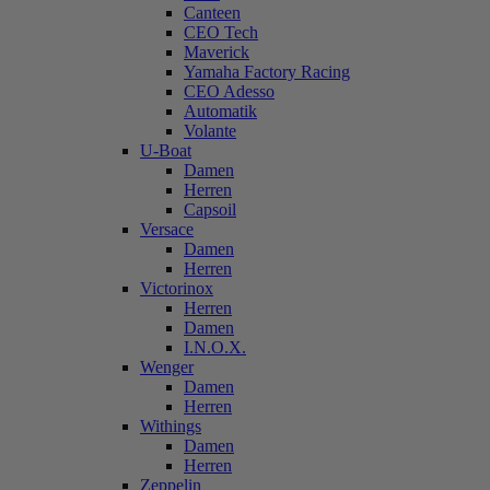
Canteen
CEO Tech
Maverick
Yamaha Factory Racing
CEO Adesso
Automatik
Volante
U-Boat
Damen
Herren
Capsoil
Versace
Damen
Herren
Victorinox
Herren
Damen
I.N.O.X.
Wenger
Damen
Herren
Withings
Damen
Herren
Zeppelin