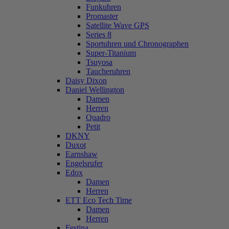
Funkuhren
Promaster
Satellite Wave GPS
Series 8
Sportuhren und Chronographen
Super-Titanium
Tsuyosa
Taucheruhren
Daisy Dixon
Daniel Wellington
Damen
Herren
Quadro
Petit
DKNY
Duxot
Earnshaw
Engelsrufer
Edox
Damen
Herren
ETT Eco Tech Time
Damen
Herren
Festina