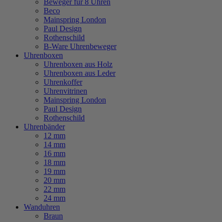
Beweger für 8 Uhren
Beco
Mainspring London
Paul Design
Rothenschild
B-Ware Uhrenbeweger
Uhrenboxen
Uhrenboxen aus Holz
Uhrenboxen aus Leder
Uhrenkoffer
Uhrenvitrinen
Mainspring London
Paul Design
Rothenschild
Uhrenbänder
12 mm
14 mm
16 mm
18 mm
19 mm
20 mm
22 mm
24 mm
Wanduhren
Braun