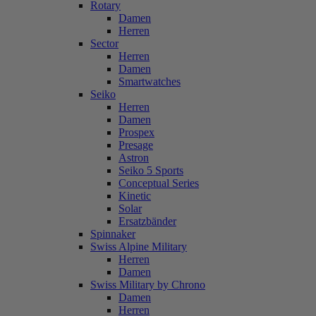
Rotary
Damen
Herren
Sector
Herren
Damen
Smartwatches
Seiko
Herren
Damen
Prospex
Presage
Astron
Seiko 5 Sports
Conceptual Series
Kinetic
Solar
Ersatzbänder
Spinnaker
Swiss Alpine Military
Herren
Damen
Swiss Military by Chrono
Damen
Herren