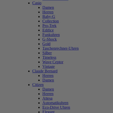
Casio
Damen
Herren
Baby-G
Collection
Pro-Trek
Edifice
Funkuhren
G-Shock
Gold
Taschenrechner-Uhren
Silber
Timeless
Wave Ceptor
Vintage
Claude Bernard
Herren
Damen
Citizen
Damen
Herren
Attesa
Automatikuhren
Eco-Drive Uhren
Elegant