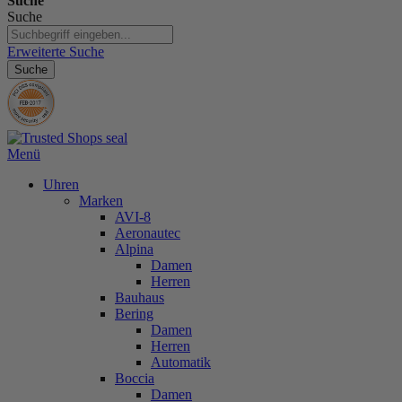
Suche
Suche
Erweiterte Suche
Suche
Menü
Uhren
Marken
AVI-8
Aeronautec
Alpina
Damen
Herren
Bauhaus
Bering
Damen
Herren
Automatik
Boccia
Damen