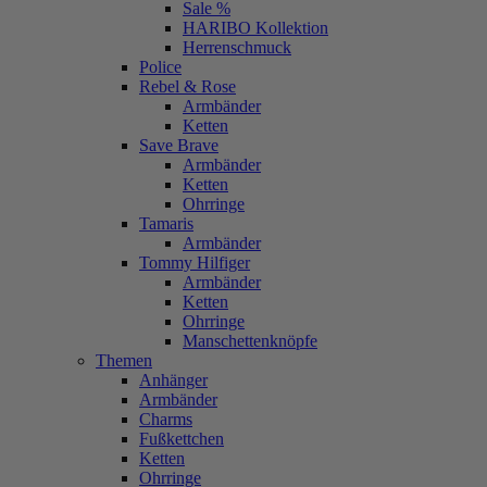
Sale %
HARIBO Kollektion
Herrenschmuck
Police
Rebel & Rose
Armbänder
Ketten
Save Brave
Armbänder
Ketten
Ohrringe
Tamaris
Armbänder
Tommy Hilfiger
Armbänder
Ketten
Ohrringe
Manschettenknöpfe
Themen
Anhänger
Armbänder
Charms
Fußkettchen
Ketten
Ohrringe