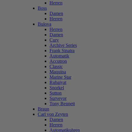
Herren
Boss
Damen
Herren
Bulova
Herren
Damen
Curv
Archive Series
Frank Sinatra
Automatik
Accutron
Classic
Maquina
Marine Star
Rubaiyat
Snorkel
Sutton
Surveyor
Tony Bennett
Braun
Carl von Zeyten
Damen
Herren
Automatikuhren