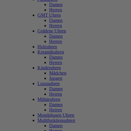
Damen
Herren
GMT Uhren
Damen
Herren
Goldene Uhren
Damen
Herren
Holzuhren
Keramikuhren
Damen
Herren
Kinderuhren
Mädchen
Jungen
Luxusuhren
Damen
Herren
Militäruhren
Damen
Herren
Mondphasen Uhren
Multifunktionsuhren
Damen
Herren