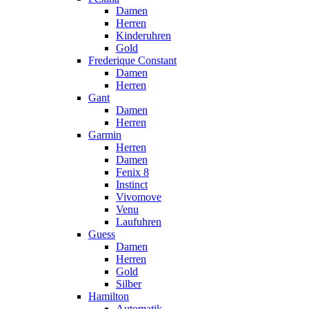
Damen
Herren
Kinderuhren
Gold
Frederique Constant
Damen
Herren
Gant
Damen
Herren
Garmin
Herren
Damen
Fenix 8
Instinct
Vivomove
Venu
Laufuhren
Guess
Damen
Herren
Gold
Silber
Hamilton
Automatik