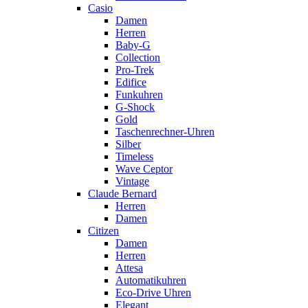
Casio
Damen
Herren
Baby-G
Collection
Pro-Trek
Edifice
Funkuhren
G-Shock
Gold
Taschenrechner-Uhren
Silber
Timeless
Wave Ceptor
Vintage
Claude Bernard
Herren
Damen
Citizen
Damen
Herren
Attesa
Automatikuhren
Eco-Drive Uhren
Elegant