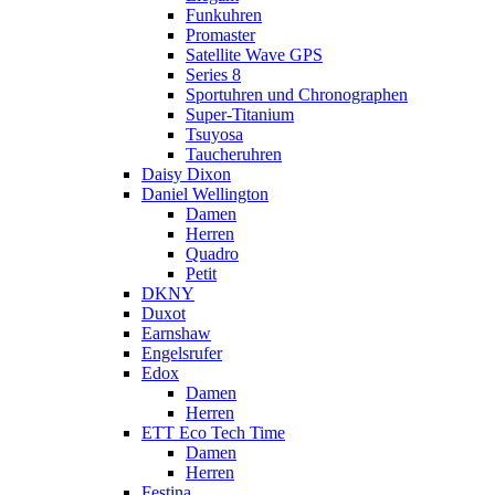
Funkuhren
Promaster
Satellite Wave GPS
Series 8
Sportuhren und Chronographen
Super-Titanium
Tsuyosa
Taucheruhren
Daisy Dixon
Daniel Wellington
Damen
Herren
Quadro
Petit
DKNY
Duxot
Earnshaw
Engelsrufer
Edox
Damen
Herren
ETT Eco Tech Time
Damen
Herren
Festina