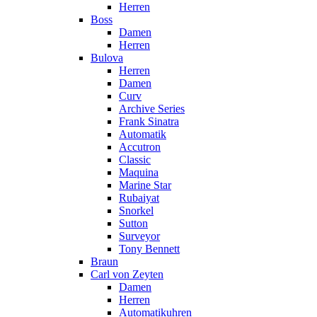
Herren
Boss
Damen
Herren
Bulova
Herren
Damen
Curv
Archive Series
Frank Sinatra
Automatik
Accutron
Classic
Maquina
Marine Star
Rubaiyat
Snorkel
Sutton
Surveyor
Tony Bennett
Braun
Carl von Zeyten
Damen
Herren
Automatikuhren