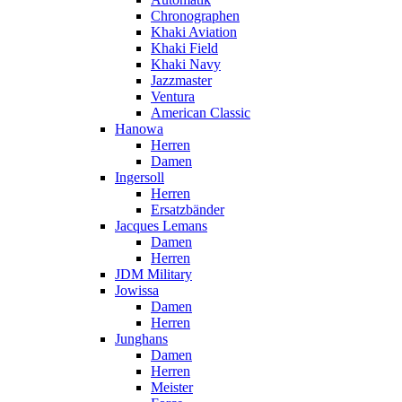
Chronographen
Khaki Aviation
Khaki Field
Khaki Navy
Jazzmaster
Ventura
American Classic
Hanowa
Herren
Damen
Ingersoll
Herren
Ersatzbänder
Jacques Lemans
Damen
Herren
JDM Military
Jowissa
Damen
Herren
Junghans
Damen
Herren
Meister