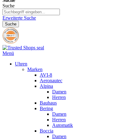
Suche
Suche
Erweiterte Suche
Suche
Menü
Uhren
Marken
AVI-8
Aeronautec
Alpina
Damen
Herren
Bauhaus
Bering
Damen
Herren
Automatik
Boccia
Damen