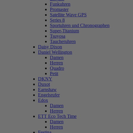
Funkuhren
Promaster
Satellite Wave GPS
Series 8
Sportuhren und Chronographen
Super-Titanium
Tsuyosa
Taucheruhren
Daisy Dixon
Daniel Wellington
Damen
Herren
Quadro
Petit
DKNY
Duxot
Earnshaw
Engelsrufer
Edox
Damen
Herren
ETT Eco Tech Time
Damen
Herren
Festina