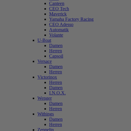
Canteen
CEO Tech
Maverick
Yamaha Factory Racing
CEO Adesso
Automatik
Volante
U-Boat
Damen
Herren
Capsoil
Versace
Damen
Herren
Victorinox
Herren
Damen
I.N.O.X.
Wenger
Damen
Herren
Withings
Damen
Herren
Zeppelin