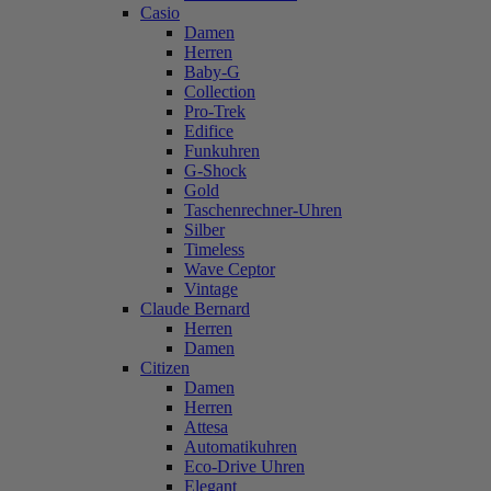
Casio
Damen
Herren
Baby-G
Collection
Pro-Trek
Edifice
Funkuhren
G-Shock
Gold
Taschenrechner-Uhren
Silber
Timeless
Wave Ceptor
Vintage
Claude Bernard
Herren
Damen
Citizen
Damen
Herren
Attesa
Automatikuhren
Eco-Drive Uhren
Elegant