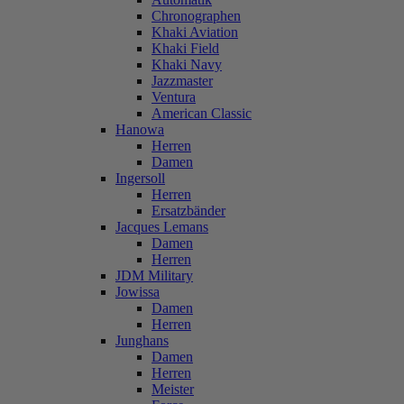
Chronographen
Khaki Aviation
Khaki Field
Khaki Navy
Jazzmaster
Ventura
American Classic
Hanowa
Herren
Damen
Ingersoll
Herren
Ersatzbänder
Jacques Lemans
Damen
Herren
JDM Military
Jowissa
Damen
Herren
Junghans
Damen
Herren
Meister