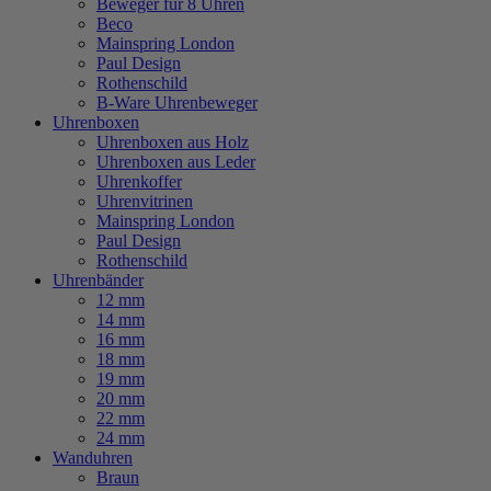
Beweger für 8 Uhren
Beco
Mainspring London
Paul Design
Rothenschild
B-Ware Uhrenbeweger
Uhrenboxen
Uhrenboxen aus Holz
Uhrenboxen aus Leder
Uhrenkoffer
Uhrenvitrinen
Mainspring London
Paul Design
Rothenschild
Uhrenbänder
12 mm
14 mm
16 mm
18 mm
19 mm
20 mm
22 mm
24 mm
Wanduhren
Braun