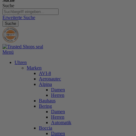
Suche
Suche
Erweiterte Suche
Suche
Menü
Uhren
Marken
AVI-8
Aeronautec
Alpina
Damen
Herren
Bauhaus
Bering
Damen
Herren
Automatik
Boccia
Damen