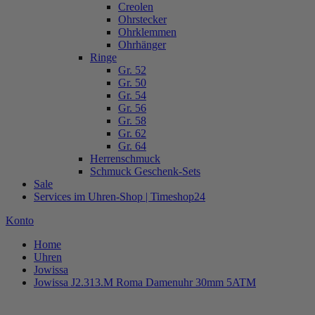
Creolen
Ohrstecker
Ohrklemmen
Ohrhänger
Ringe
Gr. 52
Gr. 50
Gr. 54
Gr. 56
Gr. 58
Gr. 62
Gr. 64
Herrenschmuck
Schmuck Geschenk-Sets
Sale
Services im Uhren-Shop | Timeshop24
Konto
Home
Uhren
Jowissa
Jowissa J2.313.M Roma Damenuhr 30mm 5ATM