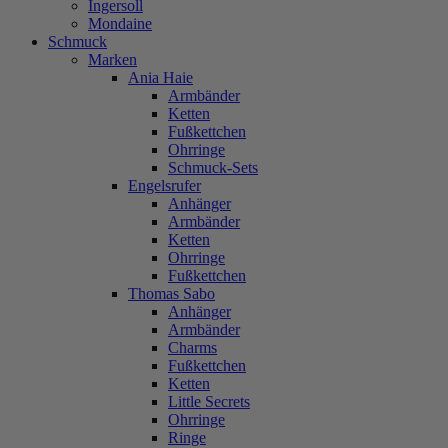
Ingersoll
Mondaine
Schmuck
Marken
Ania Haie
Armbänder
Ketten
Fußkettchen
Ohrringe
Schmuck-Sets
Engelsrufer
Anhänger
Armbänder
Ketten
Ohrringe
Fußkettchen
Thomas Sabo
Anhänger
Armbänder
Charms
Fußkettchen
Ketten
Little Secrets
Ohrringe
Ringe