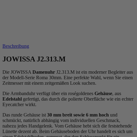
Beschreibung
JOWISSA J2.313.M
Die JOWISSA
Damenuhr
J2.313.M ist ein moderner Begleiter aus
der Modell-Serie Roma 30mm. Eine perfekte Wahl, wenn Sie einen
Zeitmesser mit einem zeitgemäßen Look suchen.
Die Armbanduhr verfügt über ein roségoldenes
Gehäuse
, aus
Edelstahl
gefertigt, das durch die
poliert
e Oberfläche wie ein echter
Eyecatcher wirkt.
Das
rund
e Gehäuse ist
30 mm breit
sowie 6 mm hoch
und
schmückt, natürlich abhängig vom individuellen Geschmack,
nahezu jedes Handgelenk. Vom Gehäuse hebt sich die
feststehend
e
Lünette dezent ab. Beim Gehäuseboden der Uhr handelt es sich um
einen Edelstahlboden, gepresst, der den Schlusspunkt für ein