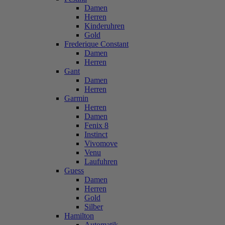
Damen
Herren
Kinderuhren
Gold
Frederique Constant
Damen
Herren
Gant
Damen
Herren
Garmin
Herren
Damen
Fenix 8
Instinct
Vivomove
Venu
Laufuhren
Guess
Damen
Herren
Gold
Silber
Hamilton
Automatik