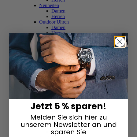
Neuheiten
Damen
Herren
Outdoor Uhren
Damen
Herren
Schweizer Uhren
Damen
Herren
Skelettuhren
Damen
Herren
Smartwatches
Damen
Herren
Solaruhren
Herren
Damen
Jetzt 5 % sparen!
Sportuhren
Damen
Melden Sie sich hier zu
Herren
Swarovski & Edelsteine
unserem Newsletter an und
Damen
sparen Sie
Herren