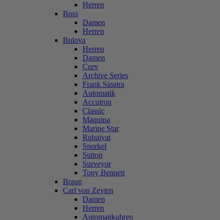
Herren
Boss
Damen
Herren
Bulova
Herren
Damen
Curv
Archive Series
Frank Sinatra
Automatik
Accutron
Classic
Maquina
Marine Star
Rubaiyat
Snorkel
Sutton
Surveyor
Tony Bennett
Braun
Carl von Zeyten
Damen
Herren
Automatikuhren