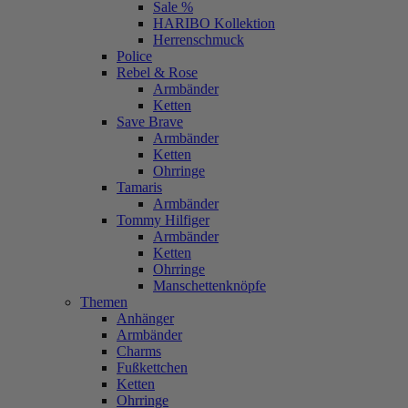
Sale %
HARIBO Kollektion
Herrenschmuck
Police
Rebel & Rose
Armbänder
Ketten
Save Brave
Armbänder
Ketten
Ohrringe
Tamaris
Armbänder
Tommy Hilfiger
Armbänder
Ketten
Ohrringe
Manschettenknöpfe
Themen
Anhänger
Armbänder
Charms
Fußkettchen
Ketten
Ohrringe