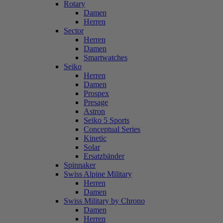
Rotary
Damen
Herren
Sector
Herren
Damen
Smartwatches
Seiko
Herren
Damen
Prospex
Presage
Astron
Seiko 5 Sports
Conceptual Series
Kinetic
Solar
Ersatzbänder
Spinnaker
Swiss Alpine Military
Herren
Damen
Swiss Military by Chrono
Damen
Herren