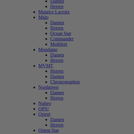
Damen
Herren
Maurice Lacroix
Mido
Damen
Herren
Ocean Star
Commander
Multifort
Mondaine
Damen
Herren
MVMT
Herren
Damen
Chronographen
Nordgreen
Damen
Herren
Nubeo
OPS!
Orient
Damen
Herren
Orient Star