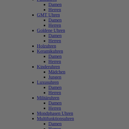
Damen
Herren
GMT Uhren
Damen
Herren
Goldene Uhren
Damen
Herren
Holzuhren
Keramikuhren
Damen
Herren
Kinderuhren
Mädchen
Jungen
Luxusuhren
Damen
Herren
Militäruhren
Damen
Herren
Mondphasen Uhren
Multifunktionsuhren
Damen
Herren