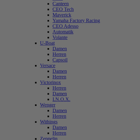
Canteen
CEO Tech
Maverick
Yamaha Factory Racing
CEO Adesso
Automatik
Volante
U-Boat
Damen
Herren
Capsoil
Versace
Damen
Herren
Victorinox
Herren
Damen
I.N.O.X.
Wenger
Damen
Herren
Withings
Damen
Herren
Zeppelin