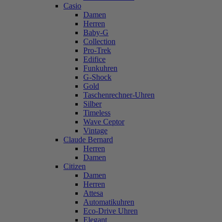
Casio
Damen
Herren
Baby-G
Collection
Pro-Trek
Edifice
Funkuhren
G-Shock
Gold
Taschenrechner-Uhren
Silber
Timeless
Wave Ceptor
Vintage
Claude Bernard
Herren
Damen
Citizen
Damen
Herren
Attesa
Automatikuhren
Eco-Drive Uhren
Elegant