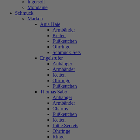
Ingersoll
Mondaine
Schmuck
Marken
Ania Haie
Armbänder
Ketten
Fußkettchen
Ohrringe
Schmuck-Sets
Engelsrufer
Anhänger
Armbänder
Ketten
Ohrringe
Fußkettchen
Thomas Sabo
Anhänger
Armbänder
Charms
Fußkettchen
Ketten
Little Secrets
Ohrringe
Ringe