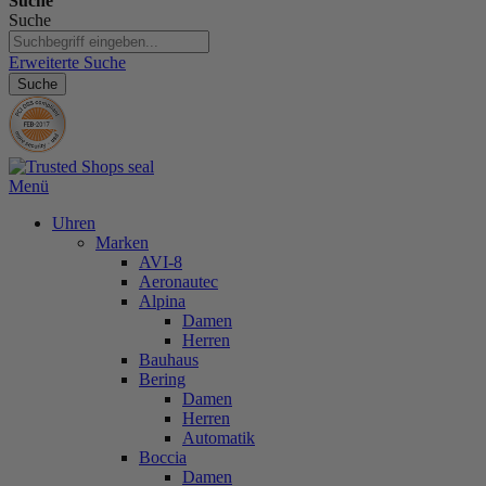
Suche
Suche
Erweiterte Suche
Suche
Menü
Uhren
Marken
AVI-8
Aeronautec
Alpina
Damen
Herren
Bauhaus
Bering
Damen
Herren
Automatik
Boccia
Damen