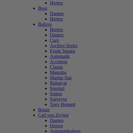
Herren
Boss
Damen
Herren
Bulova
Herren
Damen
Curv
Archive Series
Frank Sinatra
Automatik
Accutron
Classic
Maquina
Marine Star
Rubaiyat
Snorkel
Sutton
Surveyor
Tony Bennett
Braun
Carl von Zeyten
Damen
Herren
Automatikuhren