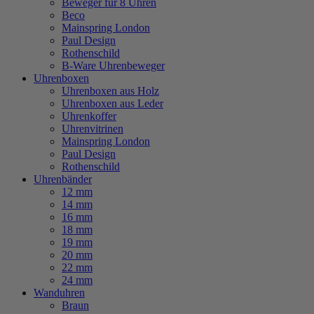
Beweger für 8 Uhren
Beco
Mainspring London
Paul Design
Rothenschild
B-Ware Uhrenbeweger
Uhrenboxen
Uhrenboxen aus Holz
Uhrenboxen aus Leder
Uhrenkoffer
Uhrenvitrinen
Mainspring London
Paul Design
Rothenschild
Uhrenbänder
12 mm
14 mm
16 mm
18 mm
19 mm
20 mm
22 mm
24 mm
Wanduhren
Braun