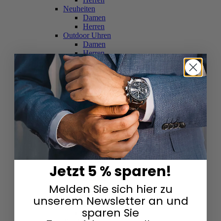
Neuheiten
Damen
Herren
Outdoor Uhren
Damen
Herren
Schweizer Uhren
Damen
Herren
Skelettuhren
Damen
Herren
Smartwatches
Damen
Herren
Solaruhren
Herren
Damen
Jetzt 5 % sparen!
Sportuhren
Damen
Melden Sie sich hier zu
Herren
Swarovski & Edelsteine
unserem Newsletter an und
Damen
sparen Sie
Herren