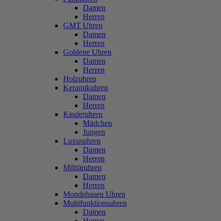
Damen
Herren
GMT Uhren
Damen
Herren
Goldene Uhren
Damen
Herren
Holzuhren
Keramikuhren
Damen
Herren
Kinderuhren
Mädchen
Jungen
Luxusuhren
Damen
Herren
Militäruhren
Damen
Herren
Mondphasen Uhren
Multifunktionsuhren
Damen
Herren