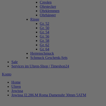
Creolen
Ohrstecker
Ohrklemmen
Ohrhänger
Ringe
Gr. 52
Gr. 50
Gr. 54
Gr. 56
Gr. 58
Gr. 62
Gr. 64
Herrenschmuck
Schmuck Geschenk-Sets
Sale
Services im Uhren-Shop | Timeshop24
Konto
Home
Uhren
Jowissa
Jowissa J2.286.M Roma Damenuhr 30mm 5ATM