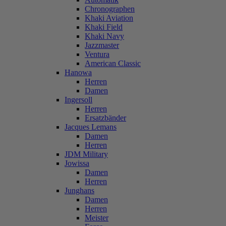
Chronographen
Khaki Aviation
Khaki Field
Khaki Navy
Jazzmaster
Ventura
American Classic
Hanowa
Herren
Damen
Ingersoll
Herren
Ersatzbänder
Jacques Lemans
Damen
Herren
JDM Military
Jowissa
Damen
Herren
Junghans
Damen
Herren
Meister