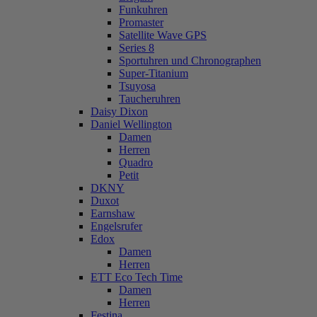
Funkuhren
Promaster
Satellite Wave GPS
Series 8
Sportuhren und Chronographen
Super-Titanium
Tsuyosa
Taucheruhren
Daisy Dixon
Daniel Wellington
Damen
Herren
Quadro
Petit
DKNY
Duxot
Earnshaw
Engelsrufer
Edox
Damen
Herren
ETT Eco Tech Time
Damen
Herren
Festina