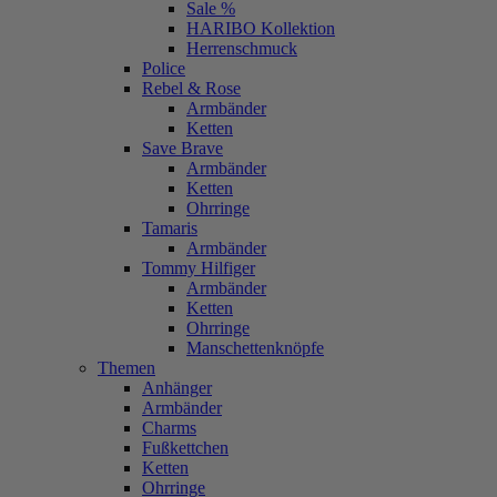
Sale %
HARIBO Kollektion
Herrenschmuck
Police
Rebel & Rose
Armbänder
Ketten
Save Brave
Armbänder
Ketten
Ohrringe
Tamaris
Armbänder
Tommy Hilfiger
Armbänder
Ketten
Ohrringe
Manschettenknöpfe
Themen
Anhänger
Armbänder
Charms
Fußkettchen
Ketten
Ohrringe