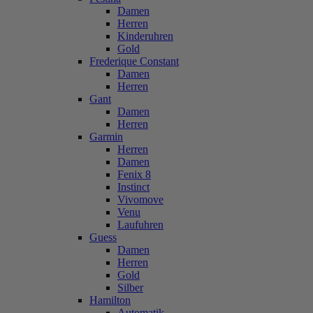
Damen
Herren
Kinderuhren
Gold
Frederique Constant
Damen
Herren
Gant
Damen
Herren
Garmin
Herren
Damen
Fenix 8
Instinct
Vivomove
Venu
Laufuhren
Guess
Damen
Herren
Gold
Silber
Hamilton
Automatik