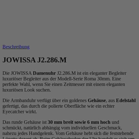
Beschreibung
JOWISSA J2.286.M
Die JOWISSA
Damenuhr
J2.286.M ist ein eleganter Begleiter
luxuriöser Begleiter aus der Modell-Serie Roma 30mm. Eine
perfekte Wahl, wenn Sie einen Zeitmesser mit einem eleganten
luxuriösen Look suchen.
Die Armbanduhr verfügt über ein goldenes
Gehäuse
, aus
Edelstahl
gefertigt, das durch die
poliert
e Oberfläche wie ein echter
Eyecatcher wirkt.
Das
rund
e Gehäuse ist
30 mm breit
sowie 6 mm hoch
und
schmückt, natürlich abhängig vom individuellen Geschmack,
nahezu jedes Handgelenk. Vom Gehäuse hebt sich die
feststehend
e
Lünette dezent ab. Beim Gehäuseboden der Uhr handelt es sich um