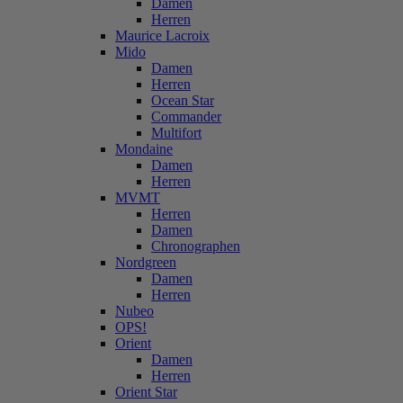
Damen
Herren
Maurice Lacroix
Mido
Damen
Herren
Ocean Star
Commander
Multifort
Mondaine
Damen
Herren
MVMT
Herren
Damen
Chronographen
Nordgreen
Damen
Herren
Nubeo
OPS!
Orient
Damen
Herren
Orient Star