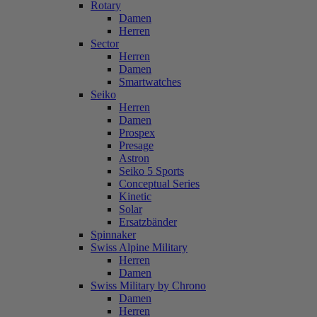
Rotary
Damen
Herren
Sector
Herren
Damen
Smartwatches
Seiko
Herren
Damen
Prospex
Presage
Astron
Seiko 5 Sports
Conceptual Series
Kinetic
Solar
Ersatzbänder
Spinnaker
Swiss Alpine Military
Herren
Damen
Swiss Military by Chrono
Damen
Herren