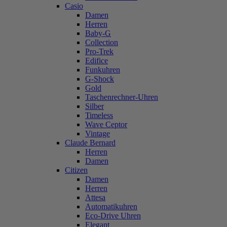
Casio
Damen
Herren
Baby-G
Collection
Pro-Trek
Edifice
Funkuhren
G-Shock
Gold
Taschenrechner-Uhren
Silber
Timeless
Wave Ceptor
Vintage
Claude Bernard
Herren
Damen
Citizen
Damen
Herren
Attesa
Automatikuhren
Eco-Drive Uhren
Elegant