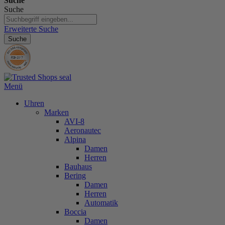
Suche
Suche
Erweiterte Suche
Suche
Menü
Uhren
Marken
AVI-8
Aeronautec
Alpina
Damen
Herren
Bauhaus
Bering
Damen
Herren
Automatik
Boccia
Damen