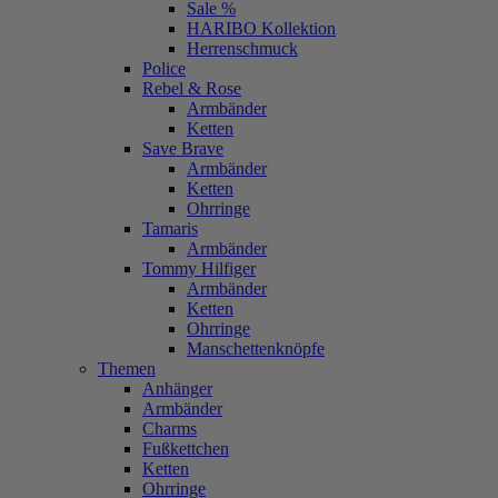
Sale %
HARIBO Kollektion
Herrenschmuck
Police
Rebel & Rose
Armbänder
Ketten
Save Brave
Armbänder
Ketten
Ohrringe
Tamaris
Armbänder
Tommy Hilfiger
Armbänder
Ketten
Ohrringe
Manschettenknöpfe
Themen
Anhänger
Armbänder
Charms
Fußkettchen
Ketten
Ohrringe