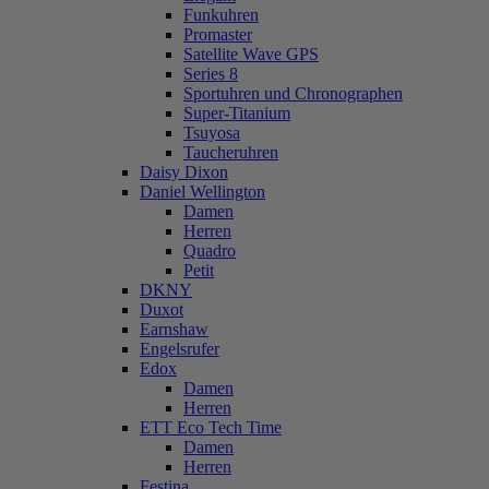
Funkuhren
Promaster
Satellite Wave GPS
Series 8
Sportuhren und Chronographen
Super-Titanium
Tsuyosa
Taucheruhren
Daisy Dixon
Daniel Wellington
Damen
Herren
Quadro
Petit
DKNY
Duxot
Earnshaw
Engelsrufer
Edox
Damen
Herren
ETT Eco Tech Time
Damen
Herren
Festina