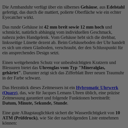
Die Armbanduhr verfügt über ein silbernes
Gehäuse
, aus
Edelstahl
gefertigt, das durch die
mattiert, poliert
e Oberfläche wie ein echter
Eyecatcher wirkt.
Das
rund
e Gehäuse ist
42 mm breit
sowie 12 mm hoch
und
schmückt, natürlich abhängig vom individuellen Geschmack,
nahezu jedes Handgelenk. Vom Gehäuse hebt sich die
drehbar,
linksseitig
e Lünette dezent ab. Beim Gehäuseboden der Uhr handelt
es sich um einen Glasboden, verschraubt, der den Schlusspunkt für
ein ansprechendes Design setzt.
Einen weitgehenden Schutz vor unbeabsichtigten Kratzern und
Blessuren bietet das
Uhrenglas vom Typ "Mineralglas,
gehärtet"
. Darunter zeigt sich das Zifferblatt Ihrer neuen Traumuhr
in der Farbe
schwarz
.
Das Herzstück dieses Zeitmessers ist ein
Hybromatic Uhrwerk
(Quarz)
, das, wie für Jacques Lemans Uhren üblich, eine präzise
Zeitmessung garantiert und folgende Funktionen bereitstellt:
Datum, Minute, Sekunde, Stunde
.
Eine gute Alltagstauglichkeit sichert die Wasserdichtigkeit von
10
ATM (Prüfdruck)
, wie Sie der nachfolgenden Liste entnehmen
können: