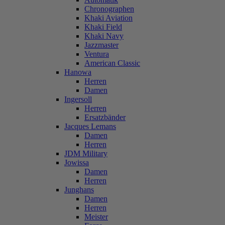
Chronographen
Khaki Aviation
Khaki Field
Khaki Navy
Jazzmaster
Ventura
American Classic
Hanowa
Herren
Damen
Ingersoll
Herren
Ersatzbänder
Jacques Lemans
Damen
Herren
JDM Military
Jowissa
Damen
Herren
Junghans
Damen
Herren
Meister