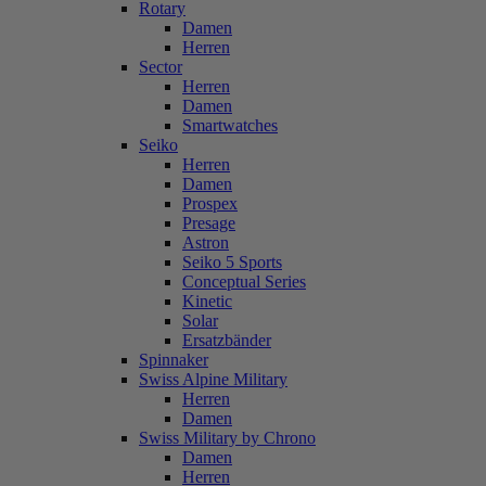
Rotary
Damen
Herren
Sector
Herren
Damen
Smartwatches
Seiko
Herren
Damen
Prospex
Presage
Astron
Seiko 5 Sports
Conceptual Series
Kinetic
Solar
Ersatzbänder
Spinnaker
Swiss Alpine Military
Herren
Damen
Swiss Military by Chrono
Damen
Herren