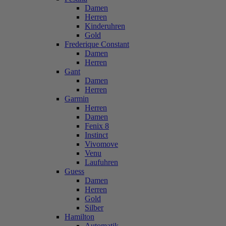
Damen
Herren
Kinderuhren
Gold
Frederique Constant
Damen
Herren
Gant
Damen
Herren
Garmin
Herren
Damen
Fenix 8
Instinct
Vivomove
Venu
Laufuhren
Guess
Damen
Herren
Gold
Silber
Hamilton
Automatik