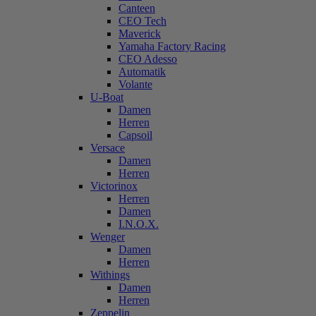
Canteen
CEO Tech
Maverick
Yamaha Factory Racing
CEO Adesso
Automatik
Volante
U-Boat
Damen
Herren
Capsoil
Versace
Damen
Herren
Victorinox
Herren
Damen
I.N.O.X.
Wenger
Damen
Herren
Withings
Damen
Herren
Zeppelin