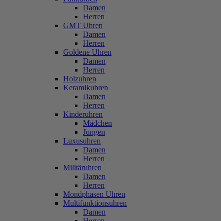
Damen
Herren
GMT Uhren
Damen
Herren
Goldene Uhren
Damen
Herren
Holzuhren
Keramikuhren
Damen
Herren
Kinderuhren
Mädchen
Jungen
Luxusuhren
Damen
Herren
Militäruhren
Damen
Herren
Mondphasen Uhren
Multifunktionsuhren
Damen
Herren