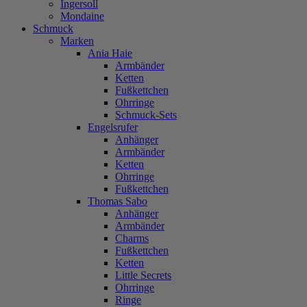
Ingersoll
Mondaine
Schmuck
Marken
Ania Haie
Armbänder
Ketten
Fußkettchen
Ohrringe
Schmuck-Sets
Engelsrufer
Anhänger
Armbänder
Ketten
Ohrringe
Fußkettchen
Thomas Sabo
Anhänger
Armbänder
Charms
Fußkettchen
Ketten
Little Secrets
Ohrringe
Ringe