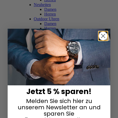
Neuheiten
Damen
Herren
Outdoor Uhren
Damen
Herren
Schweizer Uhren
Damen
Herren
Skelettuhren
Damen
Herren
Smartwatches
Damen
Herren
Solaruhren
Herren
Damen
Jetzt 5 % sparen!
Sportuhren
Damen
Melden Sie sich hier zu
Herren
Swarovski & Edelsteine
unserem Newsletter an und
Damen
sparen Sie
Herren