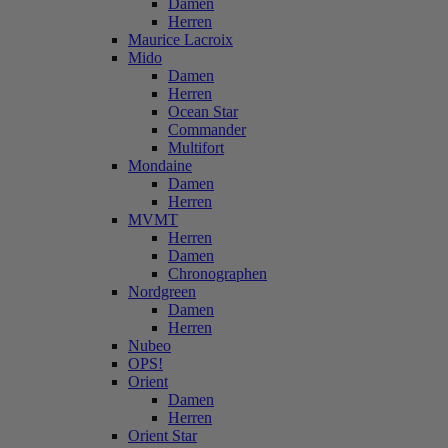
Damen
Herren
Maurice Lacroix
Mido
Damen
Herren
Ocean Star
Commander
Multifort
Mondaine
Damen
Herren
MVMT
Herren
Damen
Chronographen
Nordgreen
Damen
Herren
Nubeo
OPS!
Orient
Damen
Herren
Orient Star