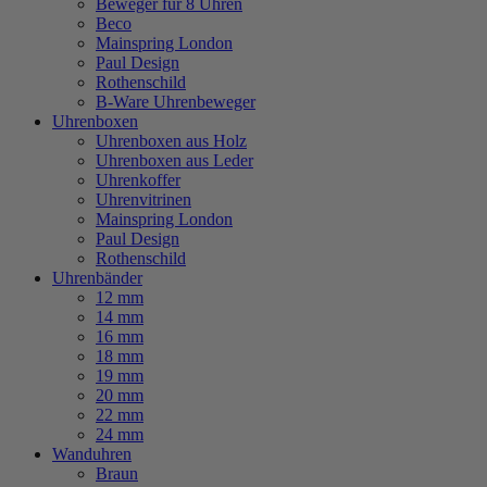
Beweger für 8 Uhren
Beco
Mainspring London
Paul Design
Rothenschild
B-Ware Uhrenbeweger
Uhrenboxen
Uhrenboxen aus Holz
Uhrenboxen aus Leder
Uhrenkoffer
Uhrenvitrinen
Mainspring London
Paul Design
Rothenschild
Uhrenbänder
12 mm
14 mm
16 mm
18 mm
19 mm
20 mm
22 mm
24 mm
Wanduhren
Braun