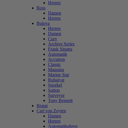
Herren
Boss
Damen
Herren
Bulova
Herren
Damen
Curv
Archive Series
Frank Sinatra
Automatik
Accutron
Classic
Maquina
Marine Star
Rubaiyat
Snorkel
Sutton
Surveyor
Tony Bennett
Braun
Carl von Zeyten
Damen
Herren
Automatikuhren