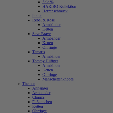
Sale %
HARIBO Kollektion
Herrenschmuck
Police
Rebel & Rose
Armbänder
Ketten
Save Brave
Armbänder
Ketten
Ohrringe
Tamaris
Armbänder
Tommy Hilfiger
Armbänder
Ketten
Ohrringe
Manschettenknöpfe
Themen
Anhänger
Armbänder
Charms
Fußkettchen
Ketten
Ohrringe