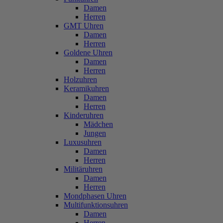
Damen
Herren
GMT Uhren
Damen
Herren
Goldene Uhren
Damen
Herren
Holzuhren
Keramikuhren
Damen
Herren
Kinderuhren
Mädchen
Jungen
Luxusuhren
Damen
Herren
Militäruhren
Damen
Herren
Mondphasen Uhren
Multifunktionsuhren
Damen
Herren