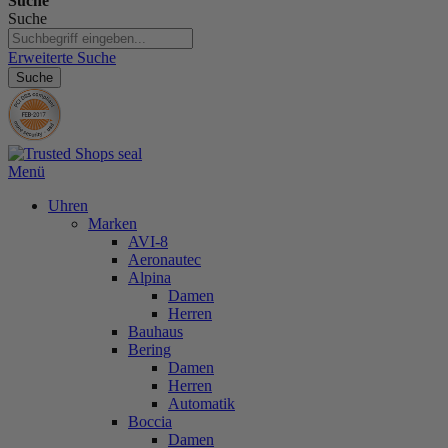
Suche
Suche
Erweiterte Suche
Suche
Menü
Uhren
Marken
AVI-8
Aeronautec
Alpina
Damen
Herren
Bauhaus
Bering
Damen
Herren
Automatik
Boccia
Damen