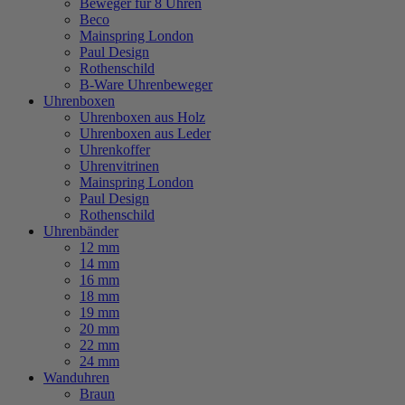
Beweger für 8 Uhren
Beco
Mainspring London
Paul Design
Rothenschild
B-Ware Uhrenbeweger
Uhrenboxen
Uhrenboxen aus Holz
Uhrenboxen aus Leder
Uhrenkoffer
Uhrenvitrinen
Mainspring London
Paul Design
Rothenschild
Uhrenbänder
12 mm
14 mm
16 mm
18 mm
19 mm
20 mm
22 mm
24 mm
Wanduhren
Braun