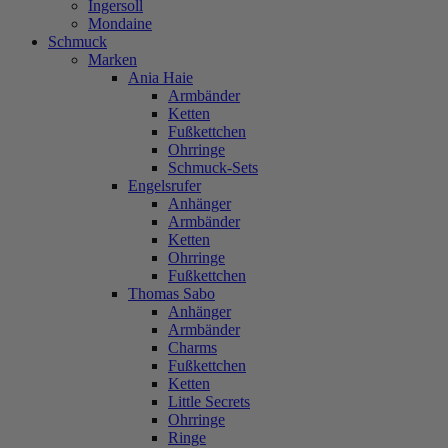
Ingersoll
Mondaine
Schmuck
Marken
Ania Haie
Armbänder
Ketten
Fußkettchen
Ohrringe
Schmuck-Sets
Engelsrufer
Anhänger
Armbänder
Ketten
Ohrringe
Fußkettchen
Thomas Sabo
Anhänger
Armbänder
Charms
Fußkettchen
Ketten
Little Secrets
Ohrringe
Ringe