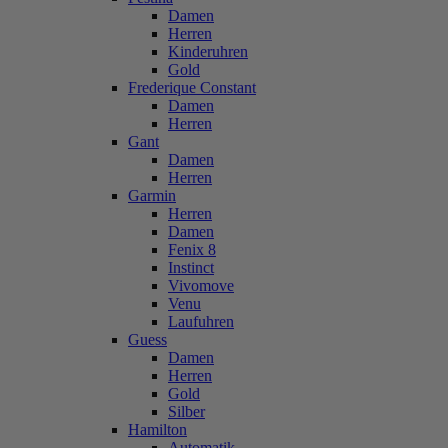
Damen
Herren
Kinderuhren
Gold
Frederique Constant
Damen
Herren
Gant
Damen
Herren
Garmin
Herren
Damen
Fenix 8
Instinct
Vivomove
Venu
Laufuhren
Guess
Damen
Herren
Gold
Silber
Hamilton
Automatik