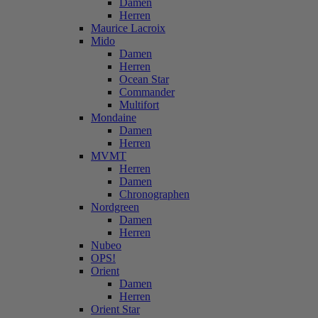
Damen
Herren
Maurice Lacroix
Mido
Damen
Herren
Ocean Star
Commander
Multifort
Mondaine
Damen
Herren
MVMT
Herren
Damen
Chronographen
Nordgreen
Damen
Herren
Nubeo
OPS!
Orient
Damen
Herren
Orient Star