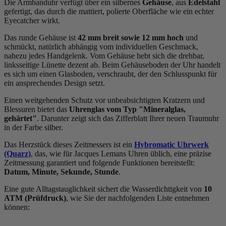
Die Armbanduhr verfügt über ein silbernes
Gehäuse
, aus
Edelstahl
gefertigt, das durch die
mattiert, poliert
e Oberfläche wie ein echter
Eyecatcher wirkt.
Das
rund
e Gehäuse ist
42 mm breit
sowie 12 mm hoch
und
schmückt, natürlich abhängig vom individuellen Geschmack,
nahezu jedes Handgelenk. Vom Gehäuse hebt sich die
drehbar,
linksseitig
e Lünette dezent ab. Beim Gehäuseboden der Uhr handelt
es sich um einen Glasboden, verschraubt, der den Schlusspunkt für
ein ansprechendes Design setzt.
Einen weitgehenden Schutz vor unbeabsichtigten Kratzern und
Blessuren bietet das
Uhrenglas vom Typ "Mineralglas,
gehärtet"
. Darunter zeigt sich das Zifferblatt Ihrer neuen Traumuhr
in der Farbe
silber
.
Das Herzstück dieses Zeitmessers ist ein
Hybromatic Uhrwerk
(Quarz)
, das, wie für Jacques Lemans Uhren üblich, eine präzise
Zeitmessung garantiert und folgende Funktionen bereitstellt:
Datum, Minute, Sekunde, Stunde
.
Eine gute Alltagstauglichkeit sichert die Wasserdichtigkeit von
10
ATM (Prüfdruck)
, wie Sie der nachfolgenden Liste entnehmen
können: