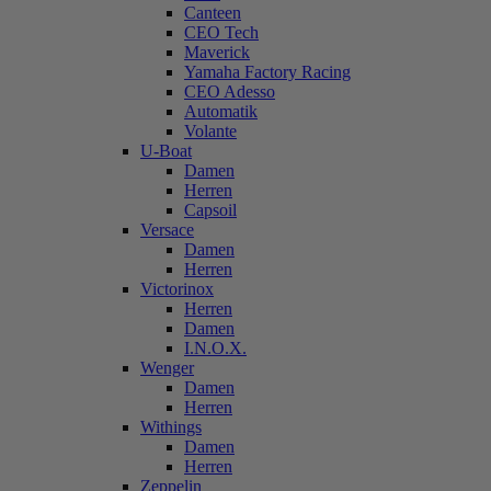
Canteen
CEO Tech
Maverick
Yamaha Factory Racing
CEO Adesso
Automatik
Volante
U-Boat
Damen
Herren
Capsoil
Versace
Damen
Herren
Victorinox
Herren
Damen
I.N.O.X.
Wenger
Damen
Herren
Withings
Damen
Herren
Zeppelin