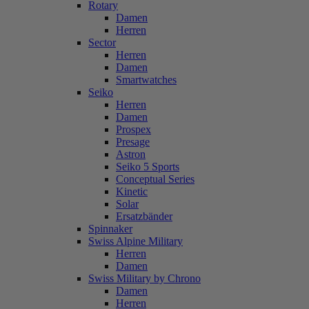
Rotary
Damen
Herren
Sector
Herren
Damen
Smartwatches
Seiko
Herren
Damen
Prospex
Presage
Astron
Seiko 5 Sports
Conceptual Series
Kinetic
Solar
Ersatzbänder
Spinnaker
Swiss Alpine Military
Herren
Damen
Swiss Military by Chrono
Damen
Herren