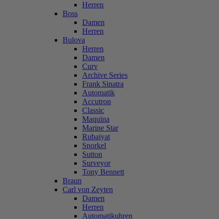
Herren
Boss
Damen
Herren
Bulova
Herren
Damen
Curv
Archive Series
Frank Sinatra
Automatik
Accutron
Classic
Maquina
Marine Star
Rubaiyat
Snorkel
Sutton
Surveyor
Tony Bennett
Braun
Carl von Zeyten
Damen
Herren
Automatikuhren