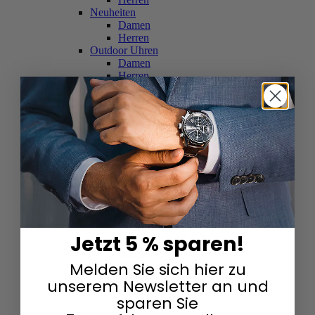
Neuheiten
Damen
Herren
Outdoor Uhren
Damen
Herren
Schweizer Uhren
Damen
Herren
Skelettuhren
Damen
Herren
Smartwatches
Damen
Herren
Solaruhren
Herren
Damen
Jetzt 5 % sparen!
Sportuhren
Damen
Melden Sie sich hier zu
Herren
Swarovski & Edelsteine
unserem Newsletter an und
Damen
sparen Sie
Herren