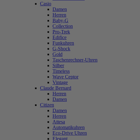
Casio
Damen
Herren
Baby-G
Collection
Pro-Trek
Edifice
Funkuhren
G-Shock
Gold
Taschenrechner-Uhren
Silber
Timeless
Wave Ceptor
Vintage
Claude Bernard
Herren
Damen
Citizen
Damen
Herren
Attesa
Automatikuhren
Eco-Drive Uhren
Elegant