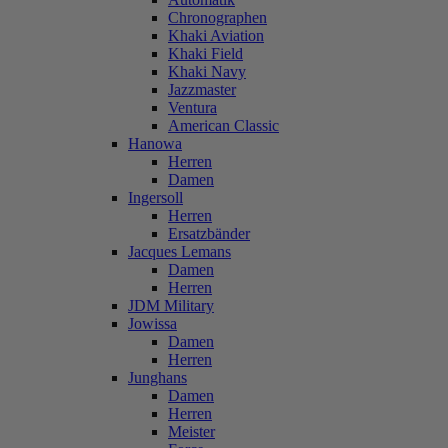
Chronographen
Khaki Aviation
Khaki Field
Khaki Navy
Jazzmaster
Ventura
American Classic
Hanowa
Herren
Damen
Ingersoll
Herren
Ersatzbänder
Jacques Lemans
Damen
Herren
JDM Military
Jowissa
Damen
Herren
Junghans
Damen
Herren
Meister