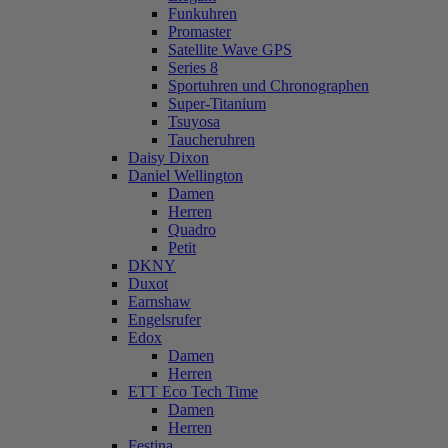
Funkuhren
Promaster
Satellite Wave GPS
Series 8
Sportuhren und Chronographen
Super-Titanium
Tsuyosa
Taucheruhren
Daisy Dixon
Daniel Wellington
Damen
Herren
Quadro
Petit
DKNY
Duxot
Earnshaw
Engelsrufer
Edox
Damen
Herren
ETT Eco Tech Time
Damen
Herren
Festina