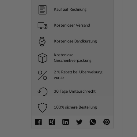
Kauf auf Rechnung
Kostenloser Versand
Kostenlose Bandkürzung
Kostenlose
Geschenkverpackung
2 % Rabatt bei Überweisung
vorab
30 Tage Umtauschrecht
100% sichere Bestellung
Zum
Anfang
der
Bilderga
springe