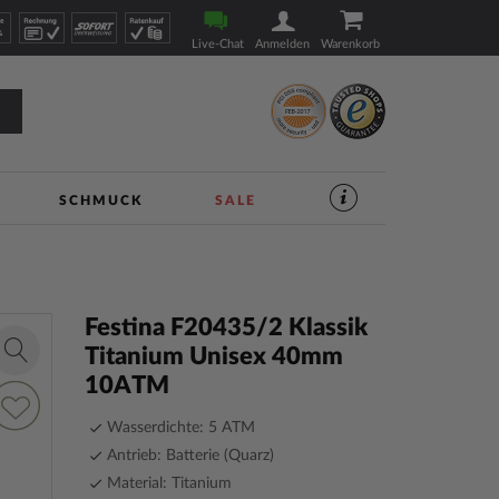
Live-Chat
Anmelden
Warenkorb
SCHMUCK
SALE
SERVICES
IM
UHREN-
SHOP
|
TIMESHOP24
Festina F20435/2 Klassik
Titanium Unisex 40mm
Zoom
10ATM
in
ur
unschliste
Wasserdichte: 5 ATM
inzufügen
Antrieb: Batterie (Quarz)
Material: Titanium