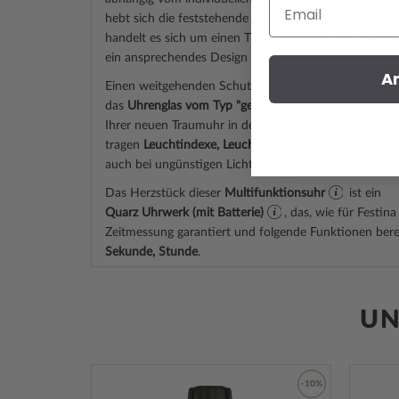
Email
hebt sich die
feststehend
e Lünette dezent ab. Beim 
handelt es sich um einen Titaniumboden, verschraubt
ein ansprechendes Design setzt.
A
Einen weitgehenden Schutz vor unbeabsichtigten Krat
das
Uhrenglas vom Typ "gehärtet, Mineralglas"
. Darunt
Ihrer neuen Traumuhr in der Farbe
grau
. Zur Beleuch
tragen
Leuchtindexe, Leuchtzeiger
bei und ermöglichen
auch bei ungünstigen Lichtverhältnissen.
Das Herzstück dieser
Multifunktionsuhr
ist ein
Quarz Uhrwerk (mit Batterie)
, das, wie für Festina
Zeitmessung garantiert und folgende Funktionen berei
Sekunde, Stunde
.
Eine gute Alltagstauglichkeit sichert die Wasserdichti
wie Sie der nachfolgenden Liste entnehmen können:
UN
3 ATM: Wasserspritzer während des Händewasche
5 ATM: Duschen & Baden ist mit dieser Uhr mögl
Tauchen nicht.
-53%
-10%
10 ATM: Einem Schwimmbadbesuch ist die Uhr g