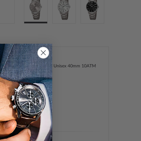
a F20435/2 Klassik Titanium Unisex 40mm 10ATM
 Titanium
22738838
513
 Herren, Unisex
/2
ch