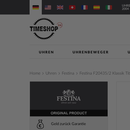
Direkt
UHRE
zum
2004
Inhalt
UHREN
UHRENBEWEGER
Home
Uhren
Festina
Festina F20435/2 Klassik 
Zum
Ende
der
Bilderga
springe
Geld zurück Garantie