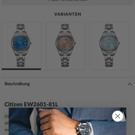
VARIANTEN
Beschreibung
Citizen EW2601-81L
Die Citizen
Damenuhr
EW2601-81L ist ein eleganter Begleiter aus
der Modell-Serie Eco-Drive Titanium 29mm. Eine perfekte Wahl,
wenn Sie einen Zeitmesser mit einem klassischen Look suchen.