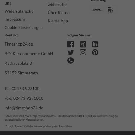
ung
Artikelnummer
mid-39406
widerrufen
Geschlecht
Damen
Widerrufsrecht
Über Klarna
Hersteller Artikel-Nr.
EW2601-81L
Impressum
Klarna App
Style
Klassisch, Feminin
Cookie Einstellungen
Artikel-Gewicht
0.04
Kontakt
Folgen Sie uns
Timeshop24.de
Anzeige
Analog
BOLK e-commerce GmbH
Antrieb
Solar (Quarz)
Uhrwerk
Citizen, E013
Rathausplatz 3
Bezeichnung
52152 Simmerath
Funktionen
Datum, Minute, Sekunde, Stunde
Tel: 02473 927100
Gehäuse Material
Titanium
Fax: 02473 9271010
Gehäusebreite
29
info@timeshop24.de
Gehäusedicke
9
Gehäuse Form
Rund
* Alle Preise inkl. Mwst. zzgl. Versandkosten - Deutschlandweit (DHL) 0,00€ Auslandslieferung zu
unterschiedlichen Versandkosten.
Wasserdichte
10
** UVP - Unverbindliche Preisempfehlung des Herstellers
Gehäuse Farbe
Silber
Oberfläche
Poliert