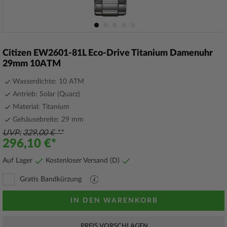
Zum
Anfang
Citizen EW2601-81L Eco-Drive Titanium Damenuhr
der
29mm 10ATM
Bildergalerie
springen
Wasserdichte: 10 ATM
Antrieb: Solar (Quarz)
Material: Titanium
Gehäusebreite: 29 mm
UVP
329,00 €
296,10 €
Auf Lager
Kostenloser Versand (D)
Gratis Bandkürzung
PDF
Datei
mit
IN DEN WARENKORB
Erläuterungen
PREIS VORSCHLAGEN