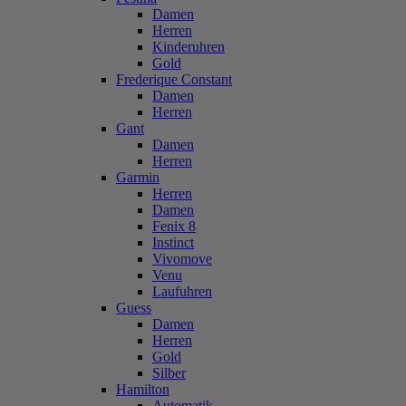
Damen
Herren
Kinderuhren
Gold
Frederique Constant
Damen
Herren
Gant
Damen
Herren
Garmin
Herren
Damen
Fenix 8
Instinct
Vivomove
Venu
Laufuhren
Guess
Damen
Herren
Gold
Silber
Hamilton
Automatik