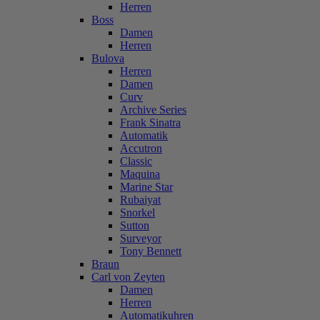
Herren
Boss
Damen
Herren
Bulova
Herren
Damen
Curv
Archive Series
Frank Sinatra
Automatik
Accutron
Classic
Maquina
Marine Star
Rubaiyat
Snorkel
Sutton
Surveyor
Tony Bennett
Braun
Carl von Zeyten
Damen
Herren
Automatikuhren