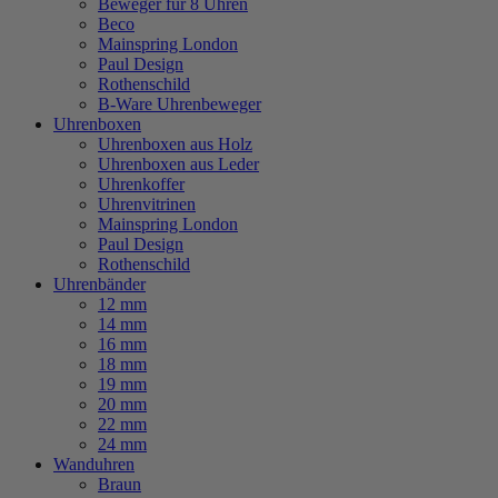
Beweger für 8 Uhren
Beco
Mainspring London
Paul Design
Rothenschild
B-Ware Uhrenbeweger
Uhrenboxen
Uhrenboxen aus Holz
Uhrenboxen aus Leder
Uhrenkoffer
Uhrenvitrinen
Mainspring London
Paul Design
Rothenschild
Uhrenbänder
12 mm
14 mm
16 mm
18 mm
19 mm
20 mm
22 mm
24 mm
Wanduhren
Braun