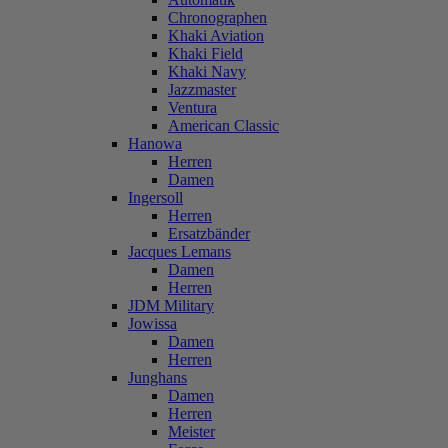
Chronographen
Khaki Aviation
Khaki Field
Khaki Navy
Jazzmaster
Ventura
American Classic
Hanowa
Herren
Damen
Ingersoll
Herren
Ersatzbänder
Jacques Lemans
Damen
Herren
JDM Military
Jowissa
Damen
Herren
Junghans
Damen
Herren
Meister