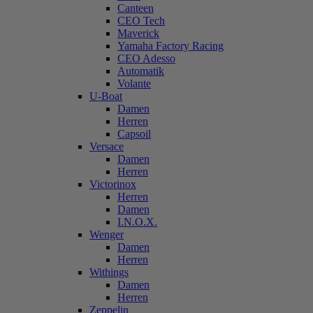
Canteen
CEO Tech
Maverick
Yamaha Factory Racing
CEO Adesso
Automatik
Volante
U-Boat
Damen
Herren
Capsoil
Versace
Damen
Herren
Victorinox
Herren
Damen
I.N.O.X.
Wenger
Damen
Herren
Withings
Damen
Herren
Zeppelin