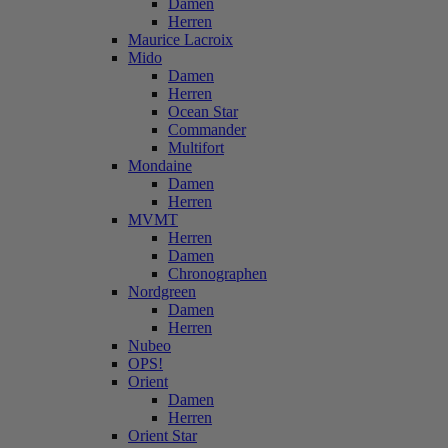
Damen
Herren
Maurice Lacroix
Mido
Damen
Herren
Ocean Star
Commander
Multifort
Mondaine
Damen
Herren
MVMT
Herren
Damen
Chronographen
Nordgreen
Damen
Herren
Nubeo
OPS!
Orient
Damen
Herren
Orient Star