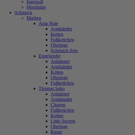
Ingersoll
Mondaine
Schmuck
Marken
Ania Haie
Armbänder
Ketten
Fußkettchen
Ohrringe
Schmuck-Sets
Engelsrufer
Anhänger
Armbänder
Ketten
Ohrringe
Fußkettchen
Thomas Sabo
Anhänger
Armbänder
Charms
Fußkettchen
Ketten
Little Secrets
Ohrringe
Ringe