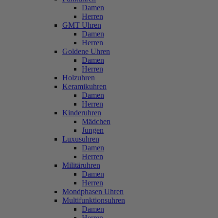
Damen
Herren
GMT Uhren
Damen
Herren
Goldene Uhren
Damen
Herren
Holzuhren
Keramikuhren
Damen
Herren
Kinderuhren
Mädchen
Jungen
Luxusuhren
Damen
Herren
Militäruhren
Damen
Herren
Mondphasen Uhren
Multifunktionsuhren
Damen
Herren