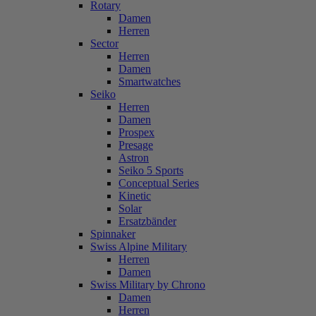
Rotary
Damen
Herren
Sector
Herren
Damen
Smartwatches
Seiko
Herren
Damen
Prospex
Presage
Astron
Seiko 5 Sports
Conceptual Series
Kinetic
Solar
Ersatzbänder
Spinnaker
Swiss Alpine Military
Herren
Damen
Swiss Military by Chrono
Damen
Herren