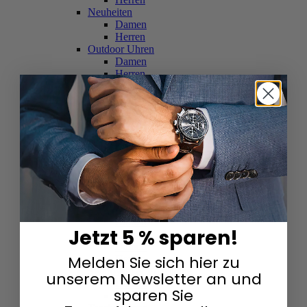
Neuheiten
Damen
Herren
Outdoor Uhren
Damen
Herren
Schweizer Uhren
Damen
Herren
Skelettuhren
Damen
Herren
Smartwatches
Damen
Herren
Solaruhren
Herren
Damen
Jetzt 5 % sparen!
Sportuhren
Damen
Melden Sie sich hier zu
Herren
Swarovski & Edelsteine
unserem Newsletter an und
Damen
sparen Sie
Herren