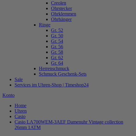
Creolen
Ohrstecker
Ohrklemmen
Ohrhänger
Ringe
Gr. 52
Gr. 50
Gr. 54
Gr. 56
Gr. 58
Gr. 62
Gr. 64
Herrenschmuck
Schmuck Geschenk-Sets
Sale
Services im Uhren-Shop | Timeshop24
Konto
Home
Uhren
Casio
Casio LA700WEM-3AEF Damenuhr Vintage collection
26mm 1ATM