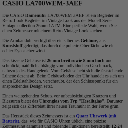
CASIO LA700WEM-3AEF
Die CASIO
Damenuhr
LA700WEM-3AEF ist ein Begleiter im
Retro-Look Begleiter im Vintage-Look aus der Modell-Serie
Vintage collection 26mm 1ATM. Eine perfekte Wahl, wenn Sie
einen Zeitmesser mit einem Retro Vintage Look suchen.
Die Armbanduhr verfügt über ein silbernes
Gehäuse
, aus
Kunststoff
gefertigt, das durch die
poliert
e Oberfläche wie ein
echter Eyecatcher wirkt.
Das
kissen
e Gehäuse ist
26 mm breit
sowie 8 mm hoch
und
schmückt, natürlich abhängig vom individuellen Geschmack,
nahezu jedes Handgelenk. Vom Gehäuse hebt sich die
feststehend
e
Lünette dezent ab. Beim Gehäuseboden der Uhr handelt es sich um
einen Edelstahlboden, verschraubt, der den Schlusspunkt für ein
ansprechendes Design setzt.
Einen weitgehenden Schutz vor unbeabsichtigten Kratzern und
Blessuren bietet das
Uhrenglas vom Typ "Hesalitglas"
. Darunter
zeigt sich das Zifferblatt Ihrer neuen Traumuhr in der Farbe
grün
.
Das Herzstück dieses Zeitmessers ist ein
Quarz Uhrwerk (mit
Batterie)
, das, wie für CASIO Uhren üblich, eine präzise
Zeitmessung garantiert und folgende Funktionen bereitstellt:
12-24