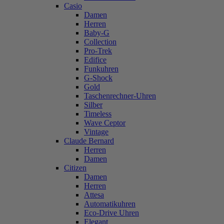
Casio
Damen
Herren
Baby-G
Collection
Pro-Trek
Edifice
Funkuhren
G-Shock
Gold
Taschenrechner-Uhren
Silber
Timeless
Wave Ceptor
Vintage
Claude Bernard
Herren
Damen
Citizen
Damen
Herren
Attesa
Automatikuhren
Eco-Drive Uhren
Elegant