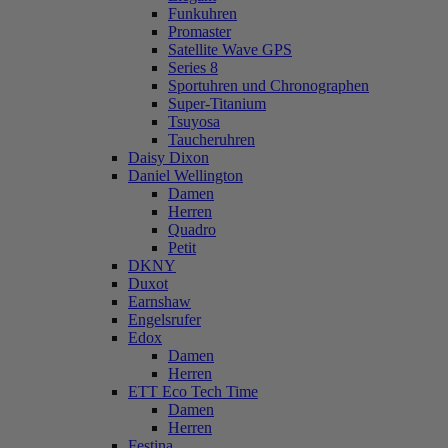
Funkuhren
Promaster
Satellite Wave GPS
Series 8
Sportuhren und Chronographen
Super-Titanium
Tsuyosa
Taucheruhren
Daisy Dixon
Daniel Wellington
Damen
Herren
Quadro
Petit
DKNY
Duxot
Earnshaw
Engelsrufer
Edox
Damen
Herren
ETT Eco Tech Time
Damen
Herren
Festina