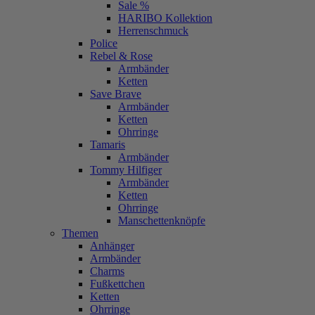
Sale %
HARIBO Kollektion
Herrenschmuck
Police
Rebel & Rose
Armbänder
Ketten
Save Brave
Armbänder
Ketten
Ohrringe
Tamaris
Armbänder
Tommy Hilfiger
Armbänder
Ketten
Ohrringe
Manschettenknöpfe
Themen
Anhänger
Armbänder
Charms
Fußkettchen
Ketten
Ohrringe