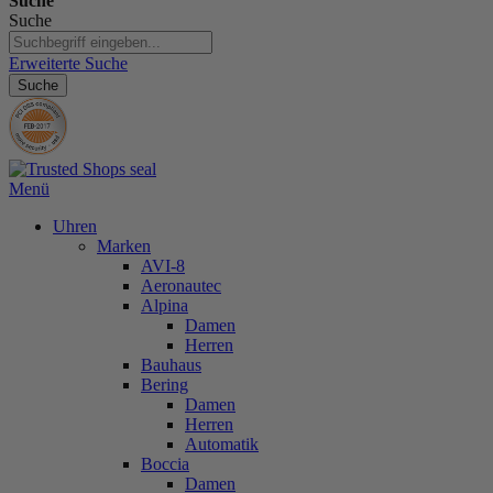
Suche
Suche
Erweiterte Suche
Suche
Menü
Uhren
Marken
AVI-8
Aeronautec
Alpina
Damen
Herren
Bauhaus
Bering
Damen
Herren
Automatik
Boccia
Damen