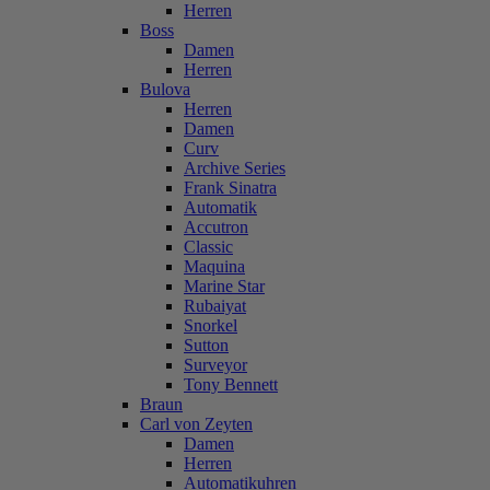
Herren
Boss
Damen
Herren
Bulova
Herren
Damen
Curv
Archive Series
Frank Sinatra
Automatik
Accutron
Classic
Maquina
Marine Star
Rubaiyat
Snorkel
Sutton
Surveyor
Tony Bennett
Braun
Carl von Zeyten
Damen
Herren
Automatikuhren