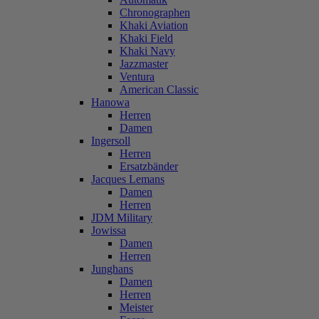
Chronographen
Khaki Aviation
Khaki Field
Khaki Navy
Jazzmaster
Ventura
American Classic
Hanowa
Herren
Damen
Ingersoll
Herren
Ersatzbänder
Jacques Lemans
Damen
Herren
JDM Military
Jowissa
Damen
Herren
Junghans
Damen
Herren
Meister