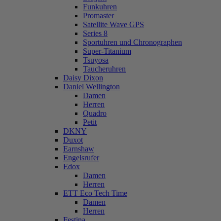
Funkuhren
Promaster
Satellite Wave GPS
Series 8
Sportuhren und Chronographen
Super-Titanium
Tsuyosa
Taucheruhren
Daisy Dixon
Daniel Wellington
Damen
Herren
Quadro
Petit
DKNY
Duxot
Earnshaw
Engelsrufer
Edox
Damen
Herren
ETT Eco Tech Time
Damen
Herren
Festina