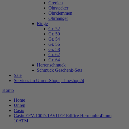
Creolen
Ohrstecker
Ohrklemmen
Ohrhänger
Ringe
Gr. 52
Gr. 50
Gr. 54
Gr. 56
Gr. 58
Gr. 62
Gr. 64
Herrenschmuck
Schmuck Geschenk-Sets
Sale
Services im Uhren-Shop | Timeshop24
Konto
Home
Uhren
Casio
Casio EFV-100D-1AVUEF Edifice Herrenuhr 42mm
10ATM