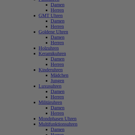
Damen
Herren
GMT Uhren
Damen
Herren
Goldene Uhren
Damen
Herren
Holzuhren
Keramikuhren
Damen
Herren
Kinderuhren
Mädchen
Jungen
Luxusuhren
Damen
Herren
Militäruhren
Damen
Herren
Mondphasen Uhren
Multifunktionsuhren
Damen
Herren