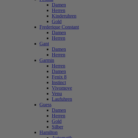
Damen
Herren
Kinderuhren
Gold
Frederique Constant
Damen
Herren
Gant
Damen
Herren
Garmin
Herren
Damen
Fenix 8
Instinct
Vivomove
Venu
Laufuhren
Guess
Damen
Herren
Gold
Silber
Hamilton
Automatik