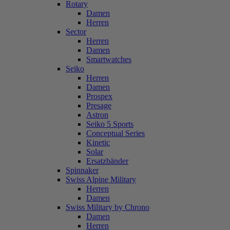
Rotary
Damen
Herren
Sector
Herren
Damen
Smartwatches
Seiko
Herren
Damen
Prospex
Presage
Astron
Seiko 5 Sports
Conceptual Series
Kinetic
Solar
Ersatzbänder
Spinnaker
Swiss Alpine Military
Herren
Damen
Swiss Military by Chrono
Damen
Herren