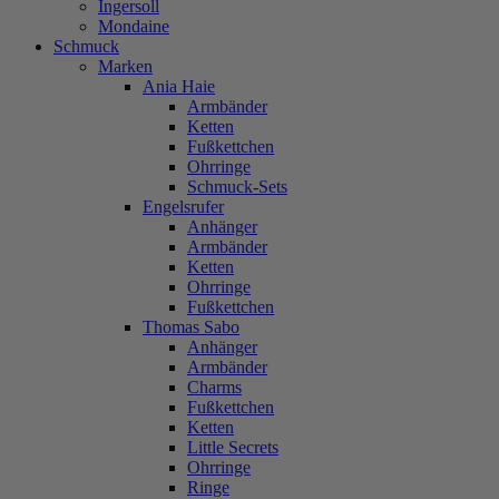
Ingersoll
Mondaine
Schmuck
Marken
Ania Haie
Armbänder
Ketten
Fußkettchen
Ohrringe
Schmuck-Sets
Engelsrufer
Anhänger
Armbänder
Ketten
Ohrringe
Fußkettchen
Thomas Sabo
Anhänger
Armbänder
Charms
Fußkettchen
Ketten
Little Secrets
Ohrringe
Ringe