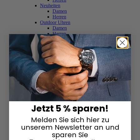
Neuheiten
Damen
Herren
Outdoor Uhren
Damen
Herren
Schweizer Uhren
Damen
Herren
Skelettuhren
Damen
Herren
Smartwatches
Damen
Herren
Solaruhren
Herren
Damen
Jetzt 5 % sparen!
Sportuhren
Damen
Melden Sie sich hier zu
Herren
Swarovski & Edelsteine
unserem Newsletter an und
Damen
sparen Sie
Herren