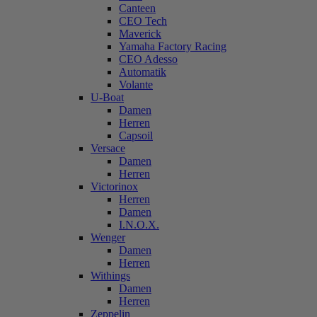
Canteen
CEO Tech
Maverick
Yamaha Factory Racing
CEO Adesso
Automatik
Volante
U-Boat
Damen
Herren
Capsoil
Versace
Damen
Herren
Victorinox
Herren
Damen
I.N.O.X.
Wenger
Damen
Herren
Withings
Damen
Herren
Zeppelin