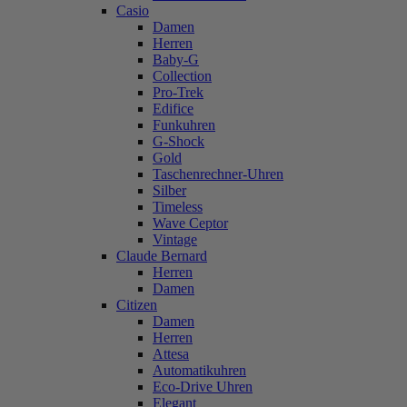
Casio
Damen
Herren
Baby-G
Collection
Pro-Trek
Edifice
Funkuhren
G-Shock
Gold
Taschenrechner-Uhren
Silber
Timeless
Wave Ceptor
Vintage
Claude Bernard
Herren
Damen
Citizen
Damen
Herren
Attesa
Automatikuhren
Eco-Drive Uhren
Elegant