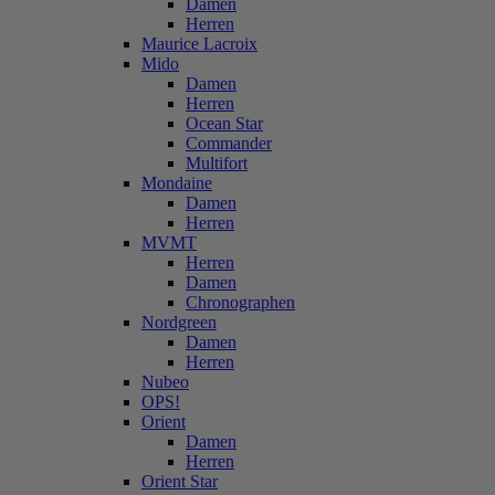
Damen
Herren
Maurice Lacroix
Mido
Damen
Herren
Ocean Star
Commander
Multifort
Mondaine
Damen
Herren
MVMT
Herren
Damen
Chronographen
Nordgreen
Damen
Herren
Nubeo
OPS!
Orient
Damen
Herren
Orient Star