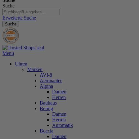
Suche
Suche
Erweiterte Suche
Suche
Menü
Uhren
Marken
AVI-8
Aeronautec
Alpina
Damen
Herren
Bauhaus
Bering
Damen
Herren
Automatik
Boccia
Damen