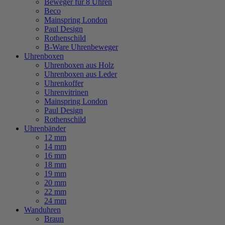
Beweger für 8 Uhren
Beco
Mainspring London
Paul Design
Rothenschild
B-Ware Uhrenbeweger
Uhrenboxen
Uhrenboxen aus Holz
Uhrenboxen aus Leder
Uhrenkoffer
Uhrenvitrinen
Mainspring London
Paul Design
Rothenschild
Uhrenbänder
12 mm
14 mm
16 mm
18 mm
19 mm
20 mm
22 mm
24 mm
Wanduhren
Braun