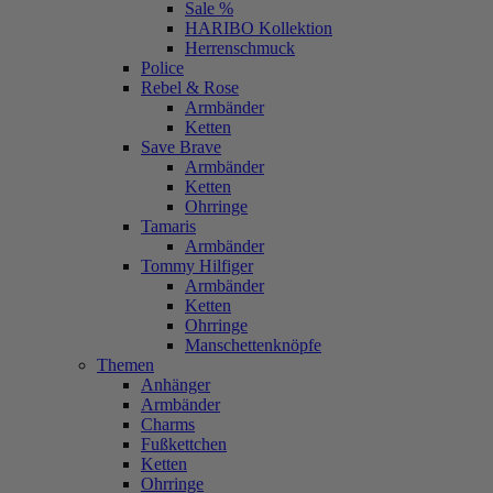
Sale %
HARIBO Kollektion
Herrenschmuck
Police
Rebel & Rose
Armbänder
Ketten
Save Brave
Armbänder
Ketten
Ohrringe
Tamaris
Armbänder
Tommy Hilfiger
Armbänder
Ketten
Ohrringe
Manschettenknöpfe
Themen
Anhänger
Armbänder
Charms
Fußkettchen
Ketten
Ohrringe