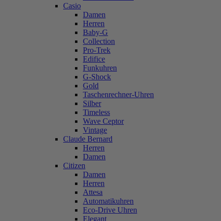
Casio
Damen
Herren
Baby-G
Collection
Pro-Trek
Edifice
Funkuhren
G-Shock
Gold
Taschenrechner-Uhren
Silber
Timeless
Wave Ceptor
Vintage
Claude Bernard
Herren
Damen
Citizen
Damen
Herren
Attesa
Automatikuhren
Eco-Drive Uhren
Elegant