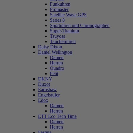
Funkuhren
Promaster
Satellite Wave GPS
Series 8
Sportuhren und Chronographen
Super-Titanium
Tsuyosa
Taucheruhren
Daisy Dixon
Daniel Wellington
Damen
Herren
Quadro
Petit
DKNY
Duxot
Earnshaw
Engelsrufer
Edox
Damen
Herren
ETT Eco Tech Time
Damen
Herren
Festina