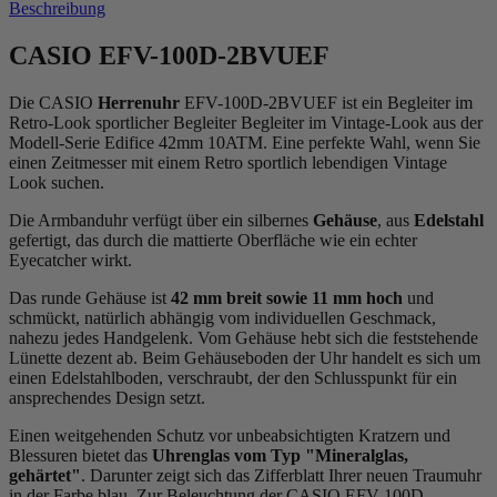
Beschreibung
CASIO EFV-100D-2BVUEF
Die CASIO
Herrenuhr
EFV-100D-2BVUEF ist ein Begleiter im
Retro-Look sportlicher Begleiter Begleiter im Vintage-Look aus der
Modell-Serie Edifice 42mm 10ATM. Eine perfekte Wahl, wenn Sie
einen Zeitmesser mit einem Retro sportlich lebendigen Vintage
Look suchen.
Die Armbanduhr verfügt über ein silbernes
Gehäuse
, aus
Edelstahl
gefertigt, das durch die
mattiert
e Oberfläche wie ein echter
Eyecatcher wirkt.
Das
rund
e Gehäuse ist
42 mm breit
sowie 11 mm hoch
und
schmückt, natürlich abhängig vom individuellen Geschmack,
nahezu jedes Handgelenk. Vom Gehäuse hebt sich die
feststehend
e
Lünette dezent ab. Beim Gehäuseboden der Uhr handelt es sich um
einen Edelstahlboden, verschraubt, der den Schlusspunkt für ein
ansprechendes Design setzt.
Einen weitgehenden Schutz vor unbeabsichtigten Kratzern und
Blessuren bietet das
Uhrenglas vom Typ "Mineralglas,
gehärtet"
. Darunter zeigt sich das Zifferblatt Ihrer neuen Traumuhr
in der Farbe
blau
. Zur Beleuchtung der CASIO EFV-100D-