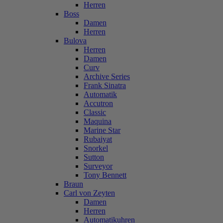
Herren
Boss
Damen
Herren
Bulova
Herren
Damen
Curv
Archive Series
Frank Sinatra
Automatik
Accutron
Classic
Maquina
Marine Star
Rubaiyat
Snorkel
Sutton
Surveyor
Tony Bennett
Braun
Carl von Zeyten
Damen
Herren
Automatikuhren