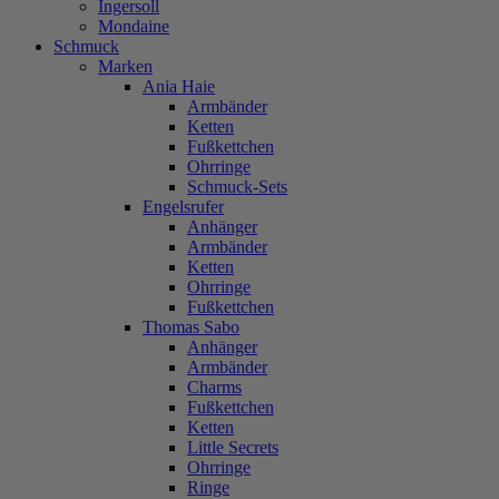
Ingersoll
Mondaine
Schmuck
Marken
Ania Haie
Armbänder
Ketten
Fußkettchen
Ohrringe
Schmuck-Sets
Engelsrufer
Anhänger
Armbänder
Ketten
Ohrringe
Fußkettchen
Thomas Sabo
Anhänger
Armbänder
Charms
Fußkettchen
Ketten
Little Secrets
Ohrringe
Ringe