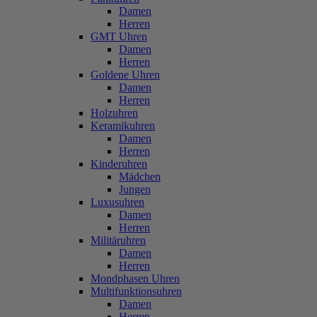
Damen
Herren
GMT Uhren
Damen
Herren
Goldene Uhren
Damen
Herren
Holzuhren
Keramikuhren
Damen
Herren
Kinderuhren
Mädchen
Jungen
Luxusuhren
Damen
Herren
Militäruhren
Damen
Herren
Mondphasen Uhren
Multifunktionsuhren
Damen
Herren