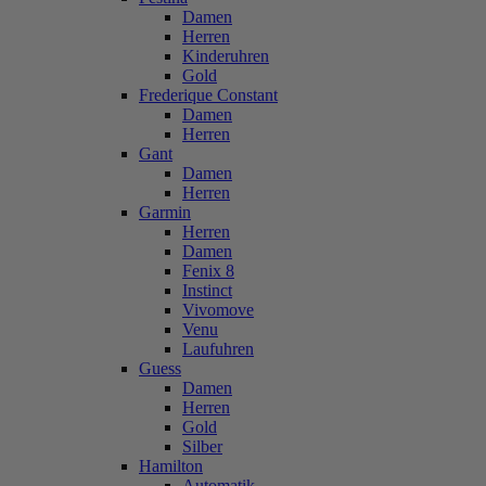
Damen
Herren
Kinderuhren
Gold
Frederique Constant
Damen
Herren
Gant
Damen
Herren
Garmin
Herren
Damen
Fenix 8
Instinct
Vivomove
Venu
Laufuhren
Guess
Damen
Herren
Gold
Silber
Hamilton
Automatik