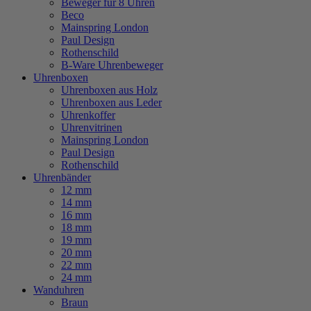
Beweger für 8 Uhren
Beco
Mainspring London
Paul Design
Rothenschild
B-Ware Uhrenbeweger
Uhrenboxen
Uhrenboxen aus Holz
Uhrenboxen aus Leder
Uhrenkoffer
Uhrenvitrinen
Mainspring London
Paul Design
Rothenschild
Uhrenbänder
12 mm
14 mm
16 mm
18 mm
19 mm
20 mm
22 mm
24 mm
Wanduhren
Braun