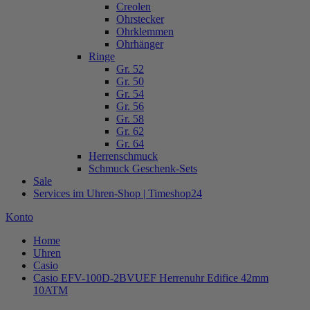
Creolen
Ohrstecker
Ohrklemmen
Ohrhänger
Ringe
Gr. 52
Gr. 50
Gr. 54
Gr. 56
Gr. 58
Gr. 62
Gr. 64
Herrenschmuck
Schmuck Geschenk-Sets
Sale
Services im Uhren-Shop | Timeshop24
Konto
Home
Uhren
Casio
Casio EFV-100D-2BVUEF Herrenuhr Edifice 42mm
10ATM