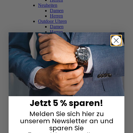
Neuheiten
Damen
Herren
Outdoor Uhren
Damen
Herren
Schweizer Uhren
Damen
Herren
Skelettuhren
Damen
Herren
Smartwatches
Damen
Herren
Solaruhren
Herren
Damen
Jetzt 5 % sparen!
Sportuhren
Damen
Melden Sie sich hier zu
Herren
Swarovski & Edelsteine
unserem Newsletter an und
Damen
sparen Sie
Herren