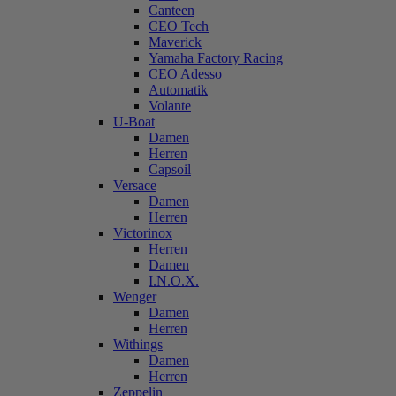
Canteen
CEO Tech
Maverick
Yamaha Factory Racing
CEO Adesso
Automatik
Volante
U-Boat
Damen
Herren
Capsoil
Versace
Damen
Herren
Victorinox
Herren
Damen
I.N.O.X.
Wenger
Damen
Herren
Withings
Damen
Herren
Zeppelin