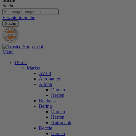
Suche
Suche
Erweiterte Suche
Suche
Menü
Uhren
Marken
AVI-8
Aeronautec
Alpina
Damen
Herren
Bauhaus
Bering
Damen
Herren
Automatik
Boccia
Damen