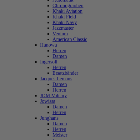
Chronographen
Khaki Aviation
Khaki Field
Khaki Navy
Jazzmaster
Ventura
American Classic
Hanowa
Herren
Damen
Ingersoll
Herren
Ersatzbänder
Jacques Lemans
Damen
Herren
JDM Military
Jowissa
Damen
Herren
Junghans
Damen
Herren
Meister