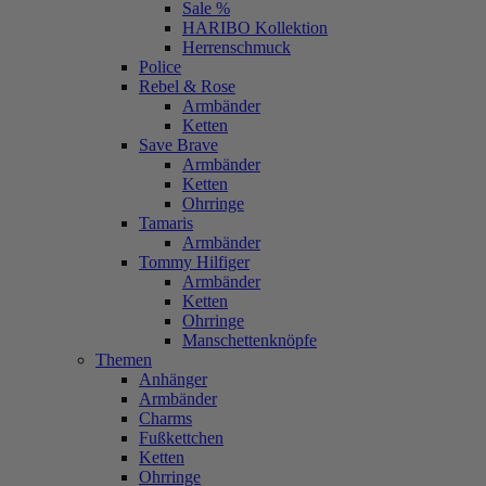
Sale %
HARIBO Kollektion
Herrenschmuck
Police
Rebel & Rose
Armbänder
Ketten
Save Brave
Armbänder
Ketten
Ohrringe
Tamaris
Armbänder
Tommy Hilfiger
Armbänder
Ketten
Ohrringe
Manschettenknöpfe
Themen
Anhänger
Armbänder
Charms
Fußkettchen
Ketten
Ohrringe