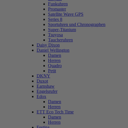
Funkuhren
Promaster
Satellite Wave GPS
Series 8
Sportuhren und Chronographen
Super-Titanium
Tsuyosa
Taucheruhren
Daisy Dixon
Daniel Wellington
Damen
Herren
Quadro
Petit
DKNY
Duxot
Earnshaw
Engelsrufer
Edox
Damen
Herren
ETT Eco Tech Time
Damen
Herren
Festina