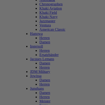
Chronographen
Khaki Aviation
Khaki Field
Khaki Navy
Jazzmaster
Ventura
American Classic
Hanowa
Herren
Damen
Ingersoll
Herren
Ersatzbänder
Jacques Lemans
Damen
Herren
JDM Military
Jowissa
Damen
Herren
Junghans
Damen
Herren
Meister