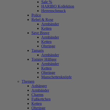
Sale %
HARIBO Kollektion
Herrenschmuck
Police
Rebel & Rose
Armbänder
Ketten
Save Brave
Armbänder
Ketten
Ohrringe
Tamaris
Armbänder
Tommy Hilfiger
Armbänder
Ketten
Ohrringe
Manschettenknöpfe
Themen
Anhänger
Armbänder
Charms
Fußkettchen
Ketten
Ohrringe