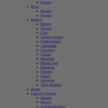
Herren
Boss
Damen
Herren
Bulova
Herren
Damen
Curv
Archive Series
Frank Sinatra
Automatik
Accutron
Classic
Maquina
Marine Star
Rubaiyat
Snorkel
Sutton
Surveyor
Tony Bennett
Braun
Carl von Zeyten
Damen
Herren
Automatikuhren