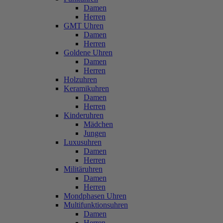
Damen
Herren
GMT Uhren
Damen
Herren
Goldene Uhren
Damen
Herren
Holzuhren
Keramikuhren
Damen
Herren
Kinderuhren
Mädchen
Jungen
Luxusuhren
Damen
Herren
Militäruhren
Damen
Herren
Mondphasen Uhren
Multifunktionsuhren
Damen
Herren