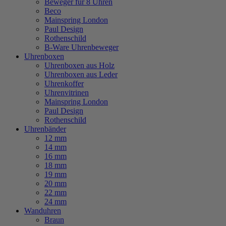
Beweger für 8 Uhren
Beco
Mainspring London
Paul Design
Rothenschild
B-Ware Uhrenbeweger
Uhrenboxen
Uhrenboxen aus Holz
Uhrenboxen aus Leder
Uhrenkoffer
Uhrenvitrinen
Mainspring London
Paul Design
Rothenschild
Uhrenbänder
12 mm
14 mm
16 mm
18 mm
19 mm
20 mm
22 mm
24 mm
Wanduhren
Braun