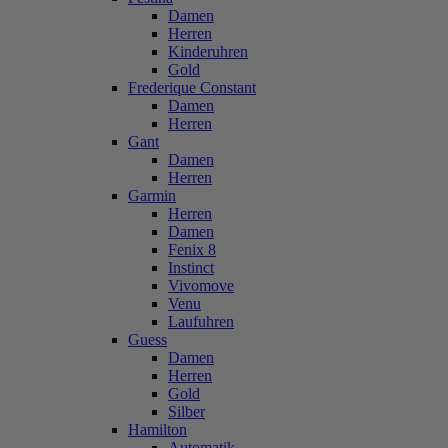
Damen
Herren
Kinderuhren
Gold
Frederique Constant
Damen
Herren
Gant
Damen
Herren
Garmin
Herren
Damen
Fenix 8
Instinct
Vivomove
Venu
Laufuhren
Guess
Damen
Herren
Gold
Silber
Hamilton
Automatik