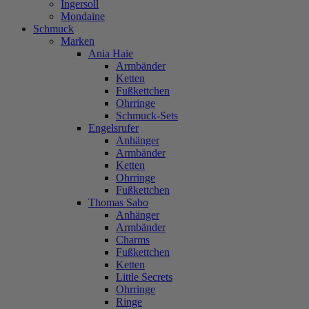
Ingersoll
Mondaine
Schmuck
Marken
Ania Haie
Armbänder
Ketten
Fußkettchen
Ohrringe
Schmuck-Sets
Engelsrufer
Anhänger
Armbänder
Ketten
Ohrringe
Fußkettchen
Thomas Sabo
Anhänger
Armbänder
Charms
Fußkettchen
Ketten
Little Secrets
Ohrringe
Ringe