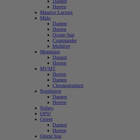
Damen
Herren
Maurice Lacroix
Mido
Damen
Herren
Ocean Star
Commander
Multifort
Mondaine
Damen
Herren
MVMT
Herren
Damen
Chronographen
Nordgreen
Damen
Herren
Nubeo
OPS!
Orient
Damen
Herren
Orient Star