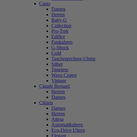
Casio
Damen
Herren
Baby-G
Collection
Pro-Trek
Edifice
Funkuhren
G-Shock
Gold
Taschenrechner-Uhren
Silber
Timeless
Wave Ceptor
Vintage
Claude Bernard
Herren
Damen
Citizen
Damen
Herren
Attesa
Automatikuhren
Eco-Drive Uhren
Elegant