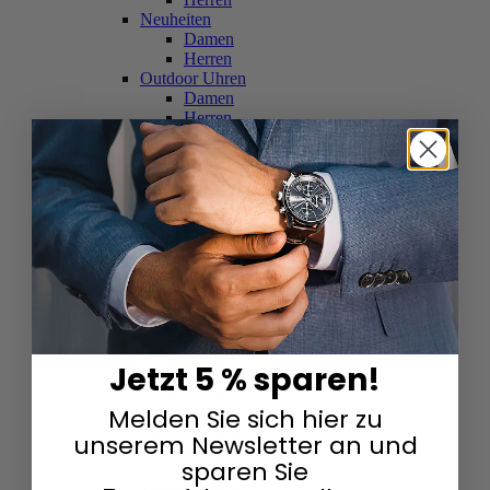
Neuheiten
Damen
Herren
Outdoor Uhren
Damen
Herren
Schweizer Uhren
Damen
Herren
Skelettuhren
Damen
Herren
Smartwatches
Damen
Herren
Solaruhren
Herren
Damen
Jetzt 5 % sparen!
Sportuhren
Damen
Melden Sie sich hier zu
Herren
Swarovski & Edelsteine
unserem Newsletter an und
Damen
sparen Sie
Herren