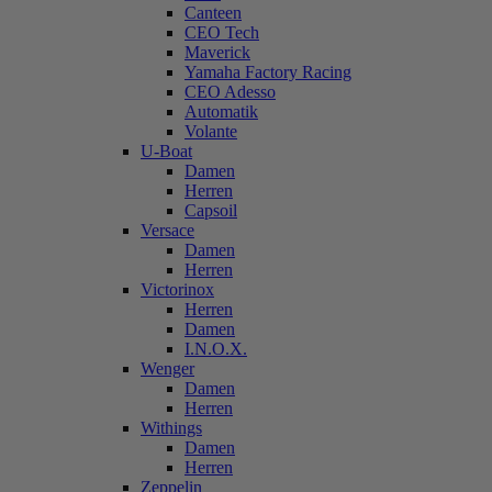
Canteen
CEO Tech
Maverick
Yamaha Factory Racing
CEO Adesso
Automatik
Volante
U-Boat
Damen
Herren
Capsoil
Versace
Damen
Herren
Victorinox
Herren
Damen
I.N.O.X.
Wenger
Damen
Herren
Withings
Damen
Herren
Zeppelin