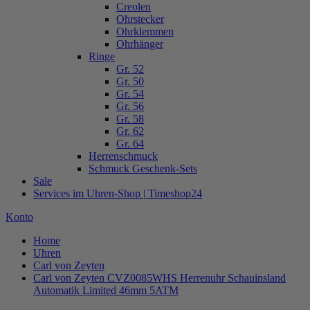
Creolen
Ohrstecker
Ohrklemmen
Ohrhänger
Ringe
Gr. 52
Gr. 50
Gr. 54
Gr. 56
Gr. 58
Gr. 62
Gr. 64
Herrenschmuck
Schmuck Geschenk-Sets
Sale
Services im Uhren-Shop | Timeshop24
Konto
Home
Uhren
Carl von Zeyten
Carl von Zeyten CVZ0085WHS Herrenuhr Schauinsland
Automatik Limited 46mm 5ATM