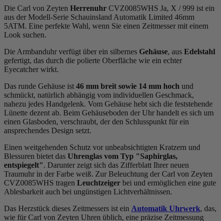
Die Carl von Zeyten
Herrenuhr
CVZ0085WHS Ja, X / 999 ist ein
aus der Modell-Serie Schauinsland Automatik Limited 46mm
5ATM. Eine perfekte Wahl, wenn Sie einen Zeitmesser mit einem
Look suchen.
Die Armbanduhr verfügt über ein silbernes
Gehäuse
, aus
Edelstahl
gefertigt, das durch die
poliert
e Oberfläche wie ein echter
Eyecatcher wirkt.
Das
rund
e Gehäuse ist
46 mm breit
sowie 14 mm hoch
und
schmückt, natürlich abhängig vom individuellen Geschmack,
nahezu jedes Handgelenk. Vom Gehäuse hebt sich die
feststehend
e
Lünette dezent ab. Beim Gehäuseboden der Uhr handelt es sich um
einen Glasboden, verschraubt, der den Schlusspunkt für ein
ansprechendes Design setzt.
Einen weitgehenden Schutz vor unbeabsichtigten Kratzern und
Blessuren bietet das
Uhrenglas vom Typ "Saphirglas,
entspiegelt"
. Darunter zeigt sich das Zifferblatt Ihrer neuen
Traumuhr in der Farbe
weiß
. Zur Beleuchtung der Carl von Zeyten
CVZ0085WHS tragen
Leuchtzeiger
bei und ermöglichen eine gute
Ablesbarkeit auch bei ungünstigen Lichtverhältnissen.
Das Herzstück dieses Zeitmessers ist ein
Automatik Uhrwerk
, das,
wie für Carl von Zeyten Uhren üblich, eine präzise Zeitmessung