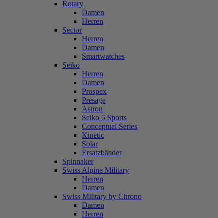
Rotary
Damen
Herren
Sector
Herren
Damen
Smartwatches
Seiko
Herren
Damen
Prospex
Presage
Astron
Seiko 5 Sports
Conceptual Series
Kinetic
Solar
Ersatzbänder
Spinnaker
Swiss Alpine Military
Herren
Damen
Swiss Military by Chrono
Damen
Herren