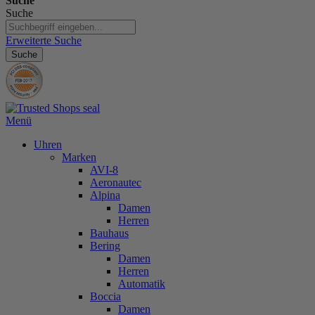
Suche
Suche
Erweiterte Suche
Suche
Menü
Uhren
Marken
AVI-8
Aeronautec
Alpina
Damen
Herren
Bauhaus
Bering
Damen
Herren
Automatik
Boccia
Damen