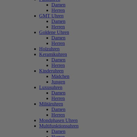
Damen
Herren
GMT Uhren
Damen
Herren
Goldene Uhren
Damen
Herren
Holzuhren
Keramikuhren
Damen
Herren
Kinderuhren
Mädchen
Jungen
Luxusuhren
Damen
Herren
Militäruhren
Damen
Herren
Mondphasen Uhren
Multifunktionsuhren
Damen
Herren