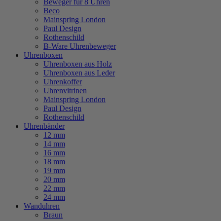
Beweger für 8 Uhren
Beco
Mainspring London
Paul Design
Rothenschild
B-Ware Uhrenbeweger
Uhrenboxen
Uhrenboxen aus Holz
Uhrenboxen aus Leder
Uhrenkoffer
Uhrenvitrinen
Mainspring London
Paul Design
Rothenschild
Uhrenbänder
12 mm
14 mm
16 mm
18 mm
19 mm
20 mm
22 mm
24 mm
Wanduhren
Braun