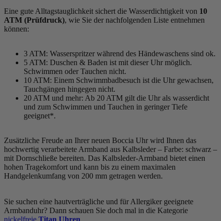
Eine gute Alltagstauglichkeit sichert die Wasserdichtigkeit von
10
ATM (Prüfdruck)
, wie Sie der nachfolgenden Liste entnehmen
können:
3 ATM: Wasserspritzer während des Händewaschens sind ok.
5 ATM: Duschen & Baden ist mit dieser Uhr möglich.
Schwimmen oder Tauchen nicht.
10 ATM: Einem Schwimmbadbesuch ist die Uhr gewachsen,
Tauchgängen hingegen nicht.
20 ATM und mehr: Ab 20 ATM gilt die Uhr als wasserdicht
und zum Schwimmen und Tauchen in geringer Tiefe
geeignet*.
Zusätzliche Freude an Ihrer neuen Boccia Uhr wird Ihnen das
hochwertig verarbeitete Armband aus Kalbsleder – Farbe:
schwarz
–
mit Dornschließe bereiten. Das Kalbsleder-Armband bietet einen
hohen Tragekomfort und kann bis zu einem maximalen
Handgelenkumfang von 200 mm getragen werden.
Sie suchen eine hautverträgliche und für Allergiker geeignete
Armbanduhr? Dann schauen Sie doch mal in die Kategorie
nickelfreie
Titan Uhren
.