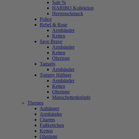
Sale %
HARIBO Kollektion
Herrenschmuck
Police
Rebel & Rose
Armbänder
Ketten
Save Brave
Armbänder
Ketten
Ohrringe
Tamaris
Armbänder
Tommy Hilfiger
Armbänder
Ketten
Ohrringe
Manschettenknöpfe
Themen
Anhänger
Armbänder
Charms
Fußkettchen
Ketten
Ohrringe