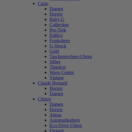
Casio
Damen
Herren
Baby-G
Collection
Pro-Trek
Edifice
Funkuhren
G-Shock
Gold
Taschenrechner-Uhren
Silber
Timeless
Wave Ceptor
Vintage
Claude Bernard
Herren
Damen
Citizen
Damen
Herren
Attesa
Automatikuhren
Eco-Drive Uhren
Elegant