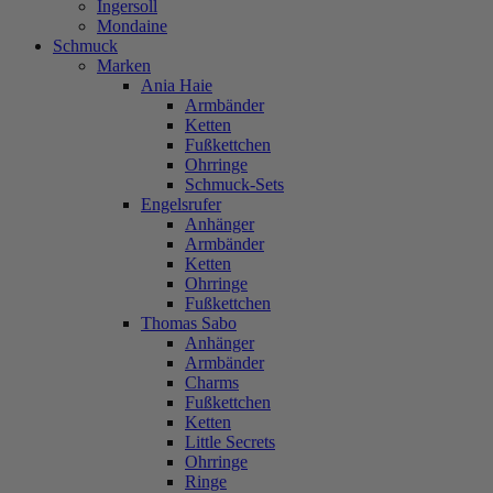
Ingersoll
Mondaine
Schmuck
Marken
Ania Haie
Armbänder
Ketten
Fußkettchen
Ohrringe
Schmuck-Sets
Engelsrufer
Anhänger
Armbänder
Ketten
Ohrringe
Fußkettchen
Thomas Sabo
Anhänger
Armbänder
Charms
Fußkettchen
Ketten
Little Secrets
Ohrringe
Ringe