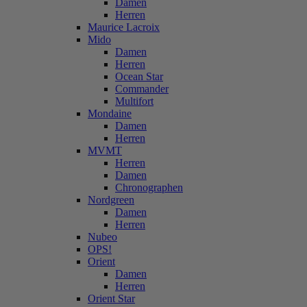
Damen
Herren
Maurice Lacroix
Mido
Damen
Herren
Ocean Star
Commander
Multifort
Mondaine
Damen
Herren
MVMT
Herren
Damen
Chronographen
Nordgreen
Damen
Herren
Nubeo
OPS!
Orient
Damen
Herren
Orient Star