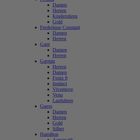
Damen
Herren
Kinderuhren
Gold
Frederique Constant
Damen
Herren
Gant
Damen
Herren
Garmin
Herren
Damen
Fenix 8
Instinct
Vivomove
Venu
Laufuhren
Guess
Damen
Herren
Gold
Silber
Hamilton
Automatik