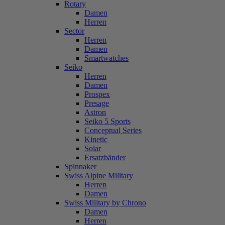
Rotary
Damen
Herren
Sector
Herren
Damen
Smartwatches
Seiko
Herren
Damen
Prospex
Presage
Astron
Seiko 5 Sports
Conceptual Series
Kinetic
Solar
Ersatzbänder
Spinnaker
Swiss Alpine Military
Herren
Damen
Swiss Military by Chrono
Damen
Herren