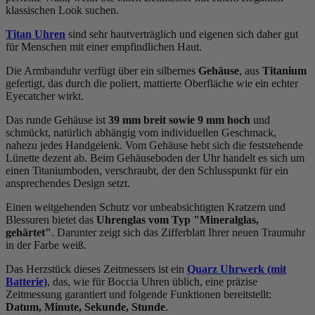
klassischen Look suchen.
Titan Uhren
sind sehr hautverträglich und eigenen sich daher gut
für Menschen mit einer empfindlichen Haut.
Die Armbanduhr verfügt über ein silbernes
Gehäuse
, aus
Titanium
gefertigt, das durch die
poliert, mattiert
e Oberfläche wie ein echter
Eyecatcher wirkt.
Das
rund
e Gehäuse ist
39 mm breit
sowie 9 mm hoch
und
schmückt, natürlich abhängig vom individuellen Geschmack,
nahezu jedes Handgelenk. Vom Gehäuse hebt sich die
feststehend
e
Lünette dezent ab. Beim Gehäuseboden der Uhr handelt es sich um
einen Titaniumboden, verschraubt, der den Schlusspunkt für ein
ansprechendes Design setzt.
Einen weitgehenden Schutz vor unbeabsichtigten Kratzern und
Blessuren bietet das
Uhrenglas vom Typ "Mineralglas,
gehärtet"
. Darunter zeigt sich das Zifferblatt Ihrer neuen Traumuhr
in der Farbe
weiß
.
Das Herzstück dieses Zeitmessers ist ein
Quarz Uhrwerk (mit
Batterie)
, das, wie für Boccia Uhren üblich, eine präzise
Zeitmessung garantiert und folgende Funktionen bereitstellt:
Datum, Minute, Sekunde, Stunde
.