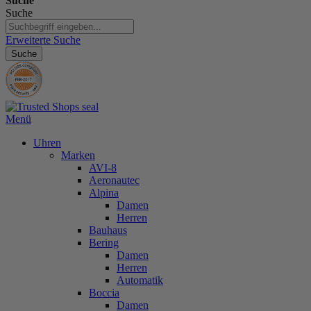
Suche
Suche
Erweiterte Suche
Suche
Menü
Uhren
Marken
AVI-8
Aeronautec
Alpina
Damen
Herren
Bauhaus
Bering
Damen
Herren
Automatik
Boccia
Damen