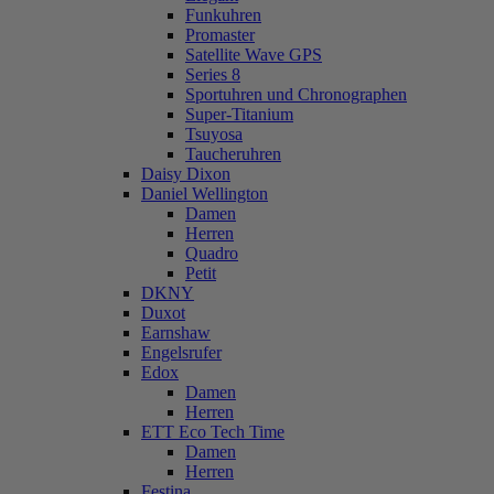
Funkuhren
Promaster
Satellite Wave GPS
Series 8
Sportuhren und Chronographen
Super-Titanium
Tsuyosa
Taucheruhren
Daisy Dixon
Daniel Wellington
Damen
Herren
Quadro
Petit
DKNY
Duxot
Earnshaw
Engelsrufer
Edox
Damen
Herren
ETT Eco Tech Time
Damen
Herren
Festina