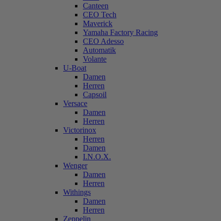
Canteen
CEO Tech
Maverick
Yamaha Factory Racing
CEO Adesso
Automatik
Volante
U-Boat
Damen
Herren
Capsoil
Versace
Damen
Herren
Victorinox
Herren
Damen
I.N.O.X.
Wenger
Damen
Herren
Withings
Damen
Herren
Zeppelin