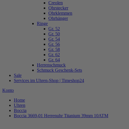
Creolen
Ohrstecker
Ohrklemmen
Ohrhänger
Ringe
Gr. 52
Gr. 50
Gr. 54
Gr. 56
Gr. 58
Gr. 62
Gr. 64
Herrenschmuck
Schmuck Geschenk-Sets
Sale
Services im Uhren-Shop | Timeshop24
Konto
Home
Uhren
Boccia
Boccia 3669-01 Herrenuhr Titanium 39mm 10ATM