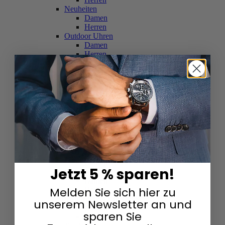
Neuheiten
Damen
Herren
Outdoor Uhren
Damen
Herren
Schweizer Uhren
Damen
Herren
Skelettuhren
Damen
Herren
Smartwatches
Damen
Herren
Solaruhren
Herren
Damen
Jetzt 5 % sparen!
Sportuhren
Damen
Melden Sie sich hier zu
Herren
Swarovski & Edelsteine
unserem Newsletter an und
Damen
sparen Sie
Herren