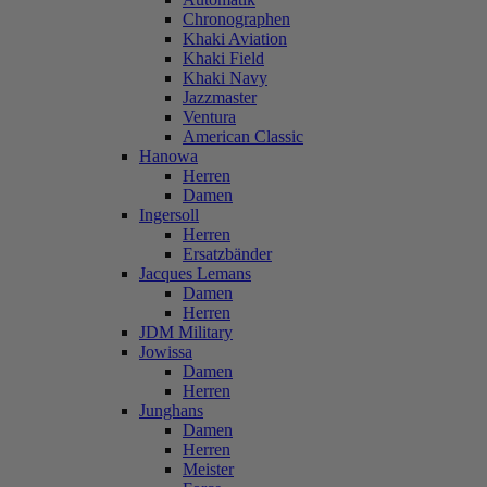
Chronographen
Khaki Aviation
Khaki Field
Khaki Navy
Jazzmaster
Ventura
American Classic
Hanowa
Herren
Damen
Ingersoll
Herren
Ersatzbänder
Jacques Lemans
Damen
Herren
JDM Military
Jowissa
Damen
Herren
Junghans
Damen
Herren
Meister