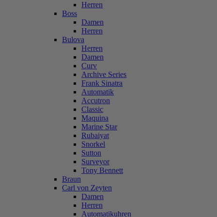
Herren
Boss
Damen
Herren
Bulova
Herren
Damen
Curv
Archive Series
Frank Sinatra
Automatik
Accutron
Classic
Maquina
Marine Star
Rubaiyat
Snorkel
Sutton
Surveyor
Tony Bennett
Braun
Carl von Zeyten
Damen
Herren
Automatikuhren