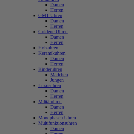
Damen
Herren
GMT Uhren
Damen
Herren
Goldene Uhren
Damen
Herren
Holzuhren
Keramikuhren
Damen
Herren
Kinderuhren
Mädchen
Jungen
Luxusuhren
Damen
Herren
Militäruhren
Damen
Herren
Mondphasen Uhren
Multifunktionsuhren
Damen
Herren