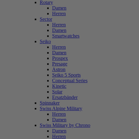
Rotary
Damen
Herren
Sector
Herren
Damen
Smartwatches
Seiko
Herren
Damen
Prospex
Presage
Astron
Seiko 5 Sports
Conceptual Series
Kinetic
Solar
Ersatzbänder
Spinnaker
Swiss Alpine Military
Herren
Damen
Swiss Military by Chrono
Damen
Herren