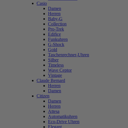
Casio
Damen
Herren
Baby-G
Collection
Pro-Trek
Edifice
Funkuhren
G-Shock
Gold
Taschenrechner-Uhren
Silber
Timeless
Wave Ceptor
Vintage
Claude Bernard
Herren
Damen
Citizen
Damen
Herren
Attesa
Automatikuhren
Eco-Drive Uhren
Elegant