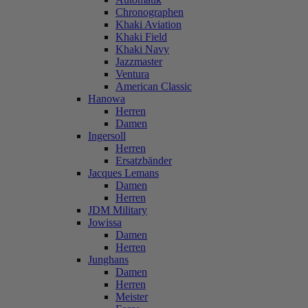
Chronographen
Khaki Aviation
Khaki Field
Khaki Navy
Jazzmaster
Ventura
American Classic
Hanowa
Herren
Damen
Ingersoll
Herren
Ersatzbänder
Jacques Lemans
Damen
Herren
JDM Military
Jowissa
Damen
Herren
Junghans
Damen
Herren
Meister