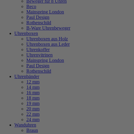
Beweger für 8 Uhren
Beco
Mainspring London
Paul Design
Rothenschild
B-Ware Uhrenbeweger
Uhrenboxen
Uhrenboxen aus Holz
Uhrenboxen aus Leder
Uhrenkoffer
Uhrenvitrinen
Mainspring London
Paul Design
Rothenschild
Uhrenbänder
12 mm
14 mm
16 mm
18 mm
19 mm
20 mm
22 mm
24 mm
Wanduhren
Braun