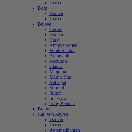
Herren
Boss
Damen
Herren
Bulova
Herren
Damen
Curv
Archive Series
Frank Sinatra
Automatik
Accutron
Classic
Maquina
Marine Star
Rubaiyat
Snorkel
Sutton
Surveyor
Tony Bennett
Braun
Carl von Zeyten
Damen
Herren
Automatikuhren