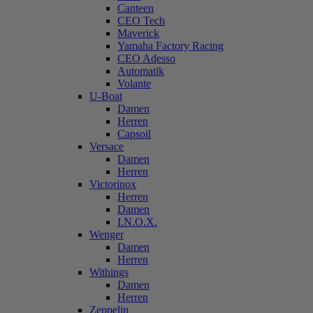
Canteen
CEO Tech
Maverick
Yamaha Factory Racing
CEO Adesso
Automatik
Volante
U-Boat
Damen
Herren
Capsoil
Versace
Damen
Herren
Victorinox
Herren
Damen
I.N.O.X.
Wenger
Damen
Herren
Withings
Damen
Herren
Zeppelin