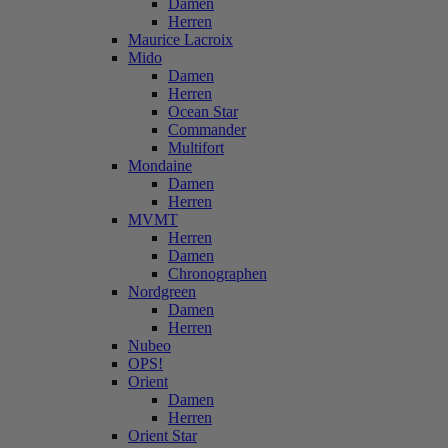
Damen
Herren
Maurice Lacroix
Mido
Damen
Herren
Ocean Star
Commander
Multifort
Mondaine
Damen
Herren
MVMT
Herren
Damen
Chronographen
Nordgreen
Damen
Herren
Nubeo
OPS!
Orient
Damen
Herren
Orient Star