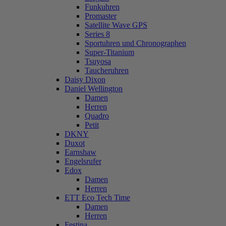
Funkuhren
Promaster
Satellite Wave GPS
Series 8
Sportuhren und Chronographen
Super-Titanium
Tsuyosa
Taucheruhren
Daisy Dixon
Daniel Wellington
Damen
Herren
Quadro
Petit
DKNY
Duxot
Earnshaw
Engelsrufer
Edox
Damen
Herren
ETT Eco Tech Time
Damen
Herren
Festina