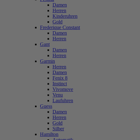
Damen
Herren
Kinderuhren
Gold
Frederique Constant
Damen
Herren
Gant
Damen
Herren
Garmin
Herren
Damen
Fenix 8
Instinct
Vivomove
Venu
Laufuhren
Guess
Damen
Herren
Gold
Silber
Hamilton
Automatik