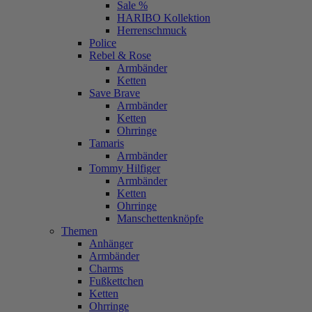
Sale %
HARIBO Kollektion
Herrenschmuck
Police
Rebel & Rose
Armbänder
Ketten
Save Brave
Armbänder
Ketten
Ohrringe
Tamaris
Armbänder
Tommy Hilfiger
Armbänder
Ketten
Ohrringe
Manschettenknöpfe
Themen
Anhänger
Armbänder
Charms
Fußkettchen
Ketten
Ohrringe