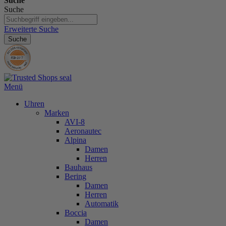
Suche
Suche
Erweiterte Suche
Suche
Menü
Uhren
Marken
AVI-8
Aeronautec
Alpina
Damen
Herren
Bauhaus
Bering
Damen
Herren
Automatik
Boccia
Damen