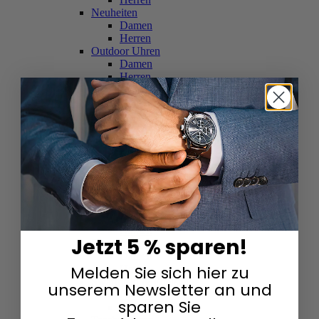
Neuheiten
Damen
Herren
Outdoor Uhren
Damen
Herren
Schweizer Uhren
Damen
Herren
Skelettuhren
Damen
Herren
Smartwatches
Damen
Herren
Solaruhren
Herren
Damen
Jetzt 5 % sparen!
Sportuhren
Damen
Melden Sie sich hier zu
Herren
Swarovski & Edelsteine
unserem Newsletter an und
Damen
sparen Sie
Herren