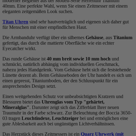
moderner Begleiter aus der Modell-Serie Herrenuhr Titanium
40mm. Eine perfekte Wahl, wenn Sie einen Zeitmesser mit einem
eleganten zeitgemäßen Look suchen.
Titan Uhren
sind sehr hautverträglich und eigenen sich daher gut
für Menschen mit einer empfindlichen Haut.
Die Armbanduhr verfügt über ein silbernes
Gehäuse
, aus
Titanium
gefertigt, das durch die
mattiert
e Oberfläche wie ein echter
Eyecatcher wirkt.
Das
rund
e Gehäuse ist
40 mm breit
sowie 10 mm hoch
und
schmückt, natürlich abhängig vom individuellen Geschmack,
nahezu jedes Handgelenk. Vom Gehäuse hebt sich die
feststehend
e
Lünette dezent ab. Beim Gehäuseboden der Uhr handelt es sich um
einen gepresst, Titaniumboden, der den Schlusspunkt für ein
ansprechendes Design setzt.
Einen weitgehenden Schutz vor unbeabsichtigten Kratzern und
Blessuren bietet das
Uhrenglas vom Typ "gehärtet,
Mineralglas"
. Darunter zeigt sich das Zifferblatt Ihrer neuen
Traumuhr in der Farbe
schwarz
. Zur Beleuchtung der Boccia 3650-
03 tragen
Leuchtindexe, Leuchtzeiger
bei und ermöglichen eine
gute Ablesbarkeit auch bei ungünstigen Lichtverhältnissen.
Das Herzstück dieses Zeitmessers ist ein
Quarz Uhrwerk (mit