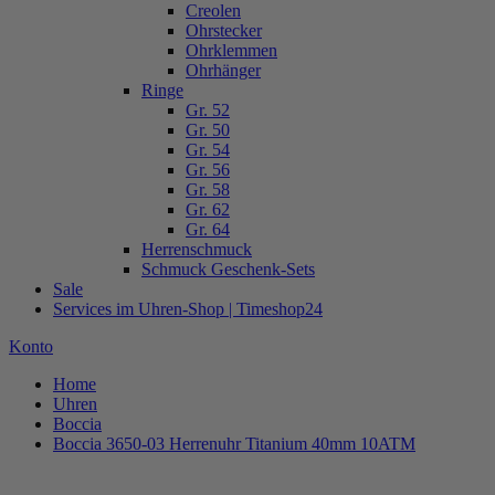
Creolen
Ohrstecker
Ohrklemmen
Ohrhänger
Ringe
Gr. 52
Gr. 50
Gr. 54
Gr. 56
Gr. 58
Gr. 62
Gr. 64
Herrenschmuck
Schmuck Geschenk-Sets
Sale
Services im Uhren-Shop | Timeshop24
Konto
Home
Uhren
Boccia
Boccia 3650-03 Herrenuhr Titanium 40mm 10ATM