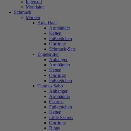
Ingersoll
Mondaine
Schmuck
Marken
Ania Haie
Armbänder
Ketten
Fußkettchen
Ohrringe
Schmuck-Sets
Engelsrufer
Anhänger
Armbänder
Ketten
Ohrringe
Fußkettchen
Thomas Sabo
Anhänger
Armbänder
Charms
Fußkettchen
Ketten
Little Secrets
Ohrringe
Ringe