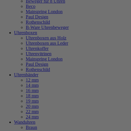
Beweger für 8 Uhren
Beco
Mainspring London
Paul Design
Rothenschild
B-Ware Uhrenbeweger
Uhrenboxen
Uhrenboxen aus Holz
Uhrenboxen aus Leder
Uhrenkoffer
Uhrenvitrinen
Mainspring London
Paul Design
Rothenschild
Uhrenbänder
12 mm
14 mm
16 mm
18 mm
19 mm
20 mm
22 mm
24 mm
Wanduhren
Braun