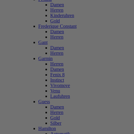
Damen
Herren
Kinderuhren
Gold
Frederique Constant
Damen
Herren
Gant
Damen
Herren
Garmin
Herren
Damen
Fenix 8
Instinct
Vivomove
Venu
Laufuhren
Guess
Damen
Herren
Gold
Silber
Hamilton
Automatik