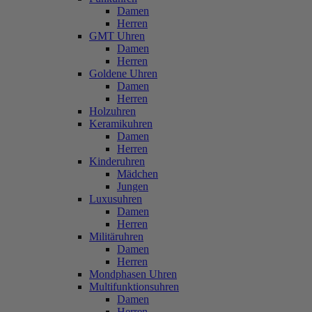
Damen
Herren
GMT Uhren
Damen
Herren
Goldene Uhren
Damen
Herren
Holzuhren
Keramikuhren
Damen
Herren
Kinderuhren
Mädchen
Jungen
Luxusuhren
Damen
Herren
Militäruhren
Damen
Herren
Mondphasen Uhren
Multifunktionsuhren
Damen
Herren