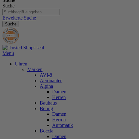
Suche
Suche
Erweiterte Suche
Suche
Menü
Uhren
Marken
AVI-8
Aeronautec
Alpina
Damen
Herren
Bauhaus
Bering
Damen
Herren
Automatik
Boccia
Damen