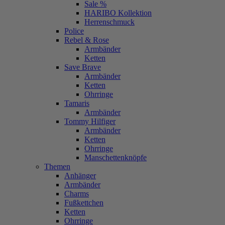
Sale %
HARIBO Kollektion
Herrenschmuck
Police
Rebel & Rose
Armbänder
Ketten
Save Brave
Armbänder
Ketten
Ohrringe
Tamaris
Armbänder
Tommy Hilfiger
Armbänder
Ketten
Ohrringe
Manschettenknöpfe
Themen
Anhänger
Armbänder
Charms
Fußkettchen
Ketten
Ohrringe