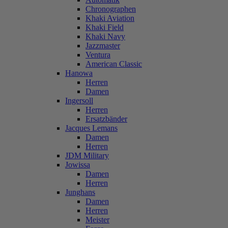
Chronographen
Khaki Aviation
Khaki Field
Khaki Navy
Jazzmaster
Ventura
American Classic
Hanowa
Herren
Damen
Ingersoll
Herren
Ersatzbänder
Jacques Lemans
Damen
Herren
JDM Military
Jowissa
Damen
Herren
Junghans
Damen
Herren
Meister