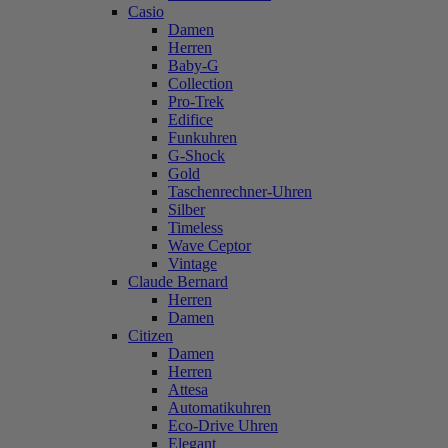
Casio
Damen
Herren
Baby-G
Collection
Pro-Trek
Edifice
Funkuhren
G-Shock
Gold
Taschenrechner-Uhren
Silber
Timeless
Wave Ceptor
Vintage
Claude Bernard
Herren
Damen
Citizen
Damen
Herren
Attesa
Automatikuhren
Eco-Drive Uhren
Elegant