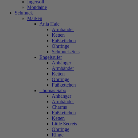
Ingersoll
Mondaine
Schmuck
Marken
Ania Haie
Armbänder
Ketten
Fußkettchen
Ohrringe
Schmuck-Sets
Engelsrufer
Anhänger
Armbänder
Ketten
Ohrringe
Fußkettchen
Thomas Sabo
Anhänger
Armbänder
Charms
Fußkettchen
Ketten
Little Secrets
Ohrringe
Ringe