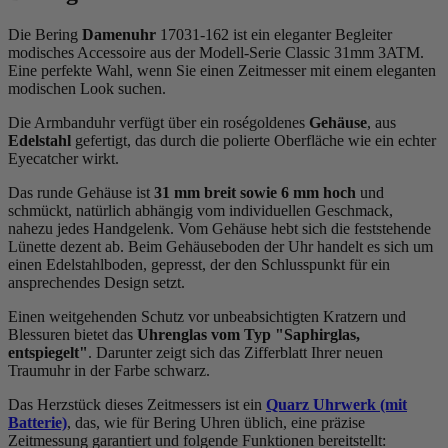
Die Bering
Damenuhr
17031-162 ist ein eleganter Begleiter
modisches Accessoire aus der Modell-Serie Classic 31mm 3ATM.
Eine perfekte Wahl, wenn Sie einen Zeitmesser mit einem eleganten
modischen Look suchen.
Die Armbanduhr verfügt über ein roségoldenes
Gehäuse
, aus
Edelstahl
gefertigt, das durch die
poliert
e Oberfläche wie ein echter
Eyecatcher wirkt.
Das
rund
e Gehäuse ist
31 mm breit
sowie 6 mm hoch
und
schmückt, natürlich abhängig vom individuellen Geschmack,
nahezu jedes Handgelenk. Vom Gehäuse hebt sich die
feststehend
e
Lünette dezent ab. Beim Gehäuseboden der Uhr handelt es sich um
einen Edelstahlboden, gepresst, der den Schlusspunkt für ein
ansprechendes Design setzt.
Einen weitgehenden Schutz vor unbeabsichtigten Kratzern und
Blessuren bietet das
Uhrenglas vom Typ "Saphirglas,
entspiegelt"
. Darunter zeigt sich das Zifferblatt Ihrer neuen
Traumuhr in der Farbe
schwarz
.
Das Herzstück dieses Zeitmessers ist ein
Quarz Uhrwerk (mit
Batterie)
, das, wie für Bering Uhren üblich, eine präzise
Zeitmessung garantiert und folgende Funktionen bereitstellt: