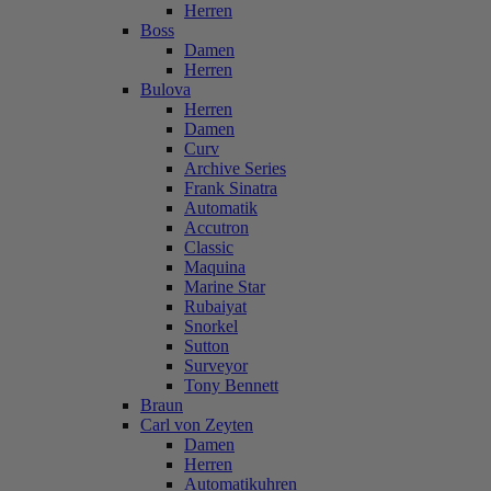
Herren
Boss
Damen
Herren
Bulova
Herren
Damen
Curv
Archive Series
Frank Sinatra
Automatik
Accutron
Classic
Maquina
Marine Star
Rubaiyat
Snorkel
Sutton
Surveyor
Tony Bennett
Braun
Carl von Zeyten
Damen
Herren
Automatikuhren