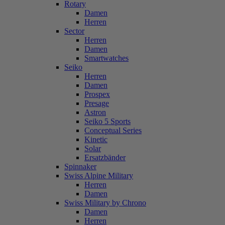
Rotary
Damen
Herren
Sector
Herren
Damen
Smartwatches
Seiko
Herren
Damen
Prospex
Presage
Astron
Seiko 5 Sports
Conceptual Series
Kinetic
Solar
Ersatzbänder
Spinnaker
Swiss Alpine Military
Herren
Damen
Swiss Military by Chrono
Damen
Herren