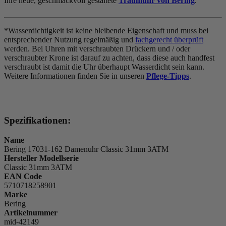
Ihre neue, geschmackvoll gestaltete
Traumuhr von Bering
.
*Wasserdichtigkeit ist keine bleibende Eigenschaft und muss bei
entsprechender Nutzung regelmäßig und
fachgerecht überprüft
werden. Bei Uhren mit verschraubten Drückern und / oder
verschraubter Krone ist darauf zu achten, dass diese auch handfest
verschraubt ist damit die Uhr überhaupt Wasserdicht sein kann.
Weitere Informationen finden Sie in unseren
Pflege-Tipps
.
Spezifikationen:
Name
Bering 17031-162 Damenuhr Classic 31mm 3ATM
Hersteller Modellserie
Classic 31mm 3ATM
EAN Code
5710718258901
Marke
Bering
Artikelnummer
mid-42149