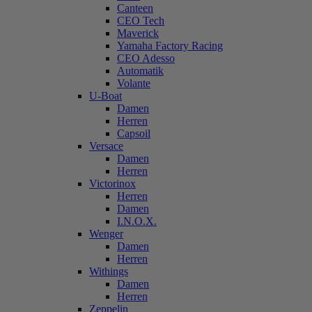
Canteen
CEO Tech
Maverick
Yamaha Factory Racing
CEO Adesso
Automatik
Volante
U-Boat
Damen
Herren
Capsoil
Versace
Damen
Herren
Victorinox
Herren
Damen
I.N.O.X.
Wenger
Damen
Herren
Withings
Damen
Herren
Zeppelin