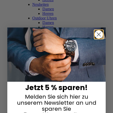
Neuheiten
Damen
Herren
Outdoor Uhren
Damen
Herren
Schweizer Uhren
Damen
Herren
Skelettuhren
Damen
Herren
Smartwatches
Damen
Herren
Solaruhren
Herren
Damen
Jetzt 5 % sparen!
Sportuhren
Damen
Melden Sie sich hier zu
Herren
Swarovski & Edelsteine
unserem Newsletter an und
Damen
sparen Sie
Herren