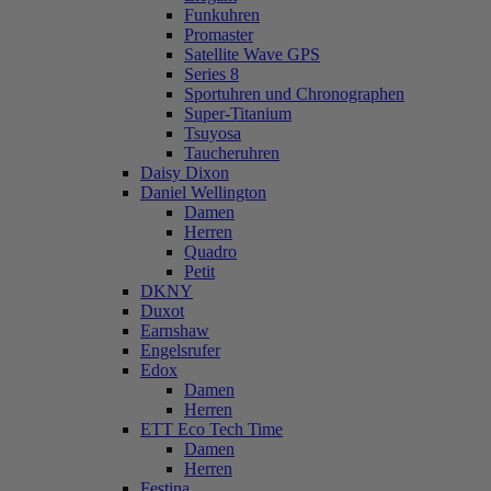
Funkuhren
Promaster
Satellite Wave GPS
Series 8
Sportuhren und Chronographen
Super-Titanium
Tsuyosa
Taucheruhren
Daisy Dixon
Daniel Wellington
Damen
Herren
Quadro
Petit
DKNY
Duxot
Earnshaw
Engelsrufer
Edox
Damen
Herren
ETT Eco Tech Time
Damen
Herren
Festina