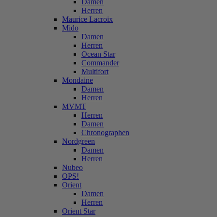
Damen
Herren
Maurice Lacroix
Mido
Damen
Herren
Ocean Star
Commander
Multifort
Mondaine
Damen
Herren
MVMT
Herren
Damen
Chronographen
Nordgreen
Damen
Herren
Nubeo
OPS!
Orient
Damen
Herren
Orient Star