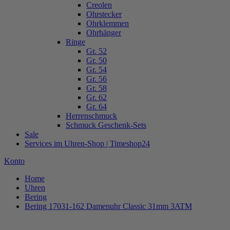
Creolen
Ohrstecker
Ohrklemmen
Ohrhänger
Ringe
Gr. 52
Gr. 50
Gr. 54
Gr. 56
Gr. 58
Gr. 62
Gr. 64
Herrenschmuck
Schmuck Geschenk-Sets
Sale
Services im Uhren-Shop | Timeshop24
Konto
Home
Uhren
Bering
Bering 17031-162 Damenuhr Classic 31mm 3ATM