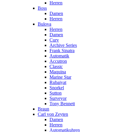
Herren
Boss
Damen
Herren
Bulova
Herren
Damen
Curv
Archive Series
Frank Sinatra
Automatik
Accutron
Classic
Maquina
Marine Star
Rubaiyat
Snorkel
Sutton
Surveyor
Tony Bennett
Braun
Carl von Zeyten
Damen
Herren
Automatikuhren