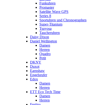
Funkuhren
Promaster
Satellite Wave GPS
Series 8
Sportuhren und Chronographen
Super-Titanium
Tsuyosa
Taucheruhren
Daisy Dixon
Daniel Wellington
Damen
Herren
Quadro
Petit
DKNY
Duxot
Earnshaw
Engelsrufer
Edox
Damen
Herren
ETT Eco Tech Time
Damen
Herren
Festina