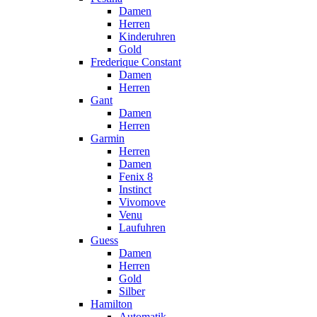
Damen
Herren
Kinderuhren
Gold
Frederique Constant
Damen
Herren
Gant
Damen
Herren
Garmin
Herren
Damen
Fenix 8
Instinct
Vivomove
Venu
Laufuhren
Guess
Damen
Herren
Gold
Silber
Hamilton
Automatik