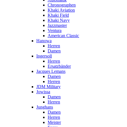
Chronographen
Khaki Aviation
Khaki Field
Khaki Navy
Jazzmaster
Ventura
American Classic
Hanowa
Herren
Damen
Ingersoll
Herren
Ersatzbänder
Jacques Lemans
Damen
Herren
JDM Military
Jowissa
Damen
Herren
Junghans
Damen
Herren
Meister