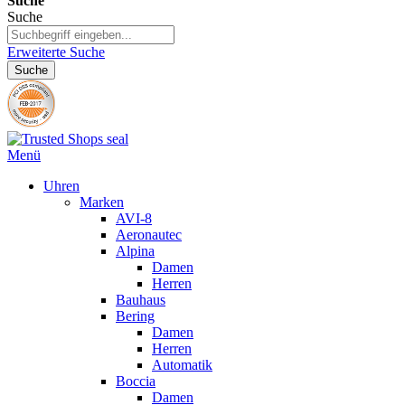
Suche
Suche
Erweiterte Suche
Suche
Menü
Uhren
Marken
AVI-8
Aeronautec
Alpina
Damen
Herren
Bauhaus
Bering
Damen
Herren
Automatik
Boccia
Damen