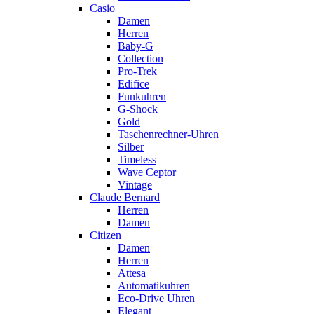
Casio
Damen
Herren
Baby-G
Collection
Pro-Trek
Edifice
Funkuhren
G-Shock
Gold
Taschenrechner-Uhren
Silber
Timeless
Wave Ceptor
Vintage
Claude Bernard
Herren
Damen
Citizen
Damen
Herren
Attesa
Automatikuhren
Eco-Drive Uhren
Elegant