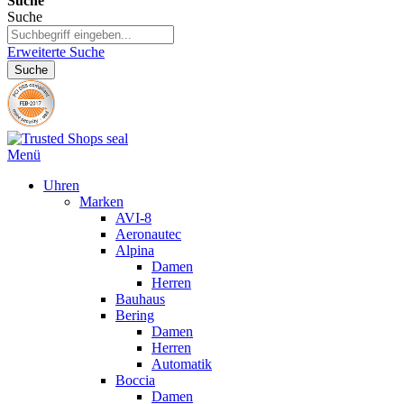
Suche
Suche
Erweiterte Suche
Suche
Menü
Uhren
Marken
AVI-8
Aeronautec
Alpina
Damen
Herren
Bauhaus
Bering
Damen
Herren
Automatik
Boccia
Damen