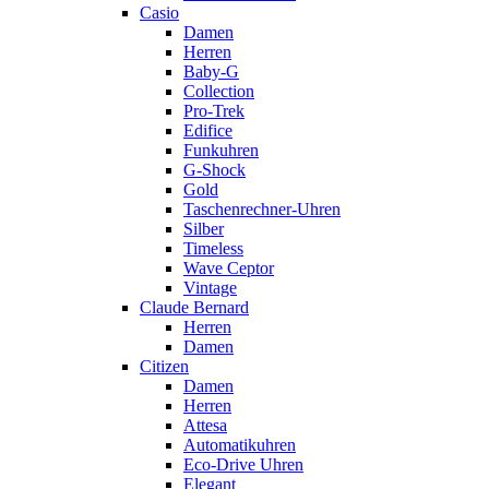
Casio
Damen
Herren
Baby-G
Collection
Pro-Trek
Edifice
Funkuhren
G-Shock
Gold
Taschenrechner-Uhren
Silber
Timeless
Wave Ceptor
Vintage
Claude Bernard
Herren
Damen
Citizen
Damen
Herren
Attesa
Automatikuhren
Eco-Drive Uhren
Elegant