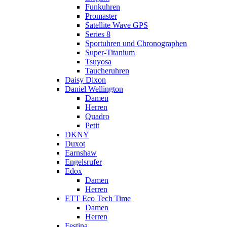
Funkuhren
Promaster
Satellite Wave GPS
Series 8
Sportuhren und Chronographen
Super-Titanium
Tsuyosa
Taucheruhren
Daisy Dixon
Daniel Wellington
Damen
Herren
Quadro
Petit
DKNY
Duxot
Earnshaw
Engelsrufer
Edox
Damen
Herren
ETT Eco Tech Time
Damen
Herren
Festina