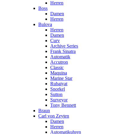
Herren
Boss
Damen
Herren
Bulova
Herren
Damen
Curv
Archive Series
Frank Sinatra
Automatik
Accutron
Classic
Maquina
Marine Star
Rubaiyat
Snorkel
Sutton
Surveyor
Tony Bennett
Braun
Carl von Zeyten
Damen
Herren
Automatikuhren