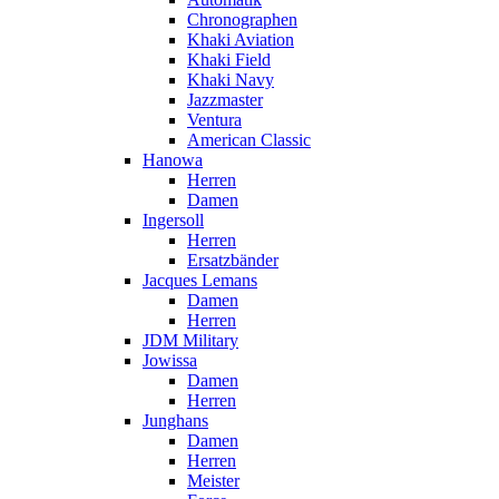
Chronographen
Khaki Aviation
Khaki Field
Khaki Navy
Jazzmaster
Ventura
American Classic
Hanowa
Herren
Damen
Ingersoll
Herren
Ersatzbänder
Jacques Lemans
Damen
Herren
JDM Military
Jowissa
Damen
Herren
Junghans
Damen
Herren
Meister