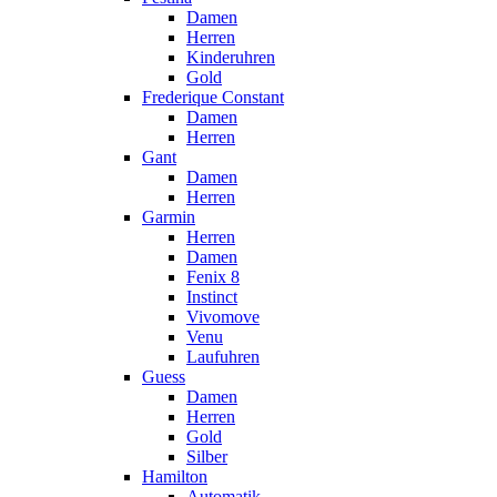
Damen
Herren
Kinderuhren
Gold
Frederique Constant
Damen
Herren
Gant
Damen
Herren
Garmin
Herren
Damen
Fenix 8
Instinct
Vivomove
Venu
Laufuhren
Guess
Damen
Herren
Gold
Silber
Hamilton
Automatik