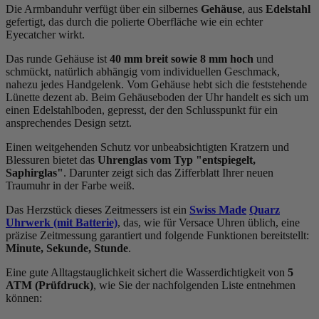
Die Armbanduhr verfügt über ein silbernes
Gehäuse
, aus
Edelstahl
gefertigt, das durch die
poliert
e Oberfläche wie ein echter
Eyecatcher wirkt.
Das
rund
e Gehäuse ist
40 mm breit
sowie 8 mm hoch
und
schmückt, natürlich abhängig vom individuellen Geschmack,
nahezu jedes Handgelenk. Vom Gehäuse hebt sich die
feststehend
e
Lünette dezent ab. Beim Gehäuseboden der Uhr handelt es sich um
einen Edelstahlboden, gepresst, der den Schlusspunkt für ein
ansprechendes Design setzt.
Einen weitgehenden Schutz vor unbeabsichtigten Kratzern und
Blessuren bietet das
Uhrenglas vom Typ "entspiegelt,
Saphirglas"
. Darunter zeigt sich das Zifferblatt Ihrer neuen
Traumuhr in der Farbe
weiß
.
Das Herzstück dieses Zeitmessers ist ein
Swiss Made
Quarz
Uhrwerk (mit Batterie)
, das, wie für Versace Uhren üblich, eine
präzise Zeitmessung garantiert und folgende Funktionen bereitstellt:
Minute, Sekunde, Stunde
.
Eine gute Alltagstauglichkeit sichert die Wasserdichtigkeit von
5
ATM (Prüfdruck)
, wie Sie der nachfolgenden Liste entnehmen
können: