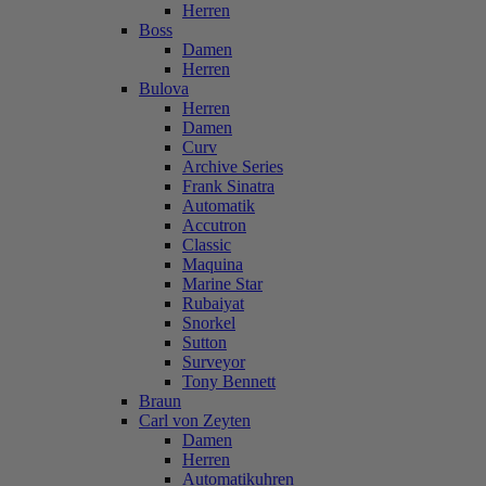
Herren
Boss
Damen
Herren
Bulova
Herren
Damen
Curv
Archive Series
Frank Sinatra
Automatik
Accutron
Classic
Maquina
Marine Star
Rubaiyat
Snorkel
Sutton
Surveyor
Tony Bennett
Braun
Carl von Zeyten
Damen
Herren
Automatikuhren