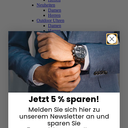
Neuheiten
Damen
Herren
Outdoor Uhren
Damen
Herren
Schweizer Uhren
Damen
Herren
Skelettuhren
Damen
Herren
Smartwatches
Damen
Herren
Solaruhren
Herren
Damen
Jetzt 5 % sparen!
Sportuhren
Damen
Melden Sie sich hier zu
Herren
Swarovski & Edelsteine
unserem Newsletter an und
Damen
sparen Sie
Herren