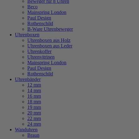
Beweger für 8 Uhren
Beco
Mainspring London
Paul Design
Rothenschild
B-Ware Uhrenbeweger
Uhrenboxen
Uhrenboxen aus Holz
Uhrenboxen aus Leder
Uhrenkoffer
Uhrenvitrinen
Mainspring London
Paul Design
Rothenschild
Uhrenbänder
12 mm
14 mm
16 mm
18 mm
19 mm
20 mm
22 mm
24 mm
Wanduhren
Braun