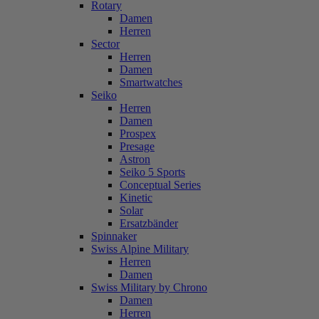
Rotary
Damen
Herren
Sector
Herren
Damen
Smartwatches
Seiko
Herren
Damen
Prospex
Presage
Astron
Seiko 5 Sports
Conceptual Series
Kinetic
Solar
Ersatzbänder
Spinnaker
Swiss Alpine Military
Herren
Damen
Swiss Military by Chrono
Damen
Herren