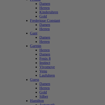
Damen
Herren
Kinderuhren
Gold
Frederique Constant
Damen
Herren
Gant
Damen
Herren
Garmin
Herren
Damen
Fenix 8
Instinct
Vivomove
Venu
Laufuhren
Guess
Damen
Herren
Gold
Silber
Hamilton
Automatik