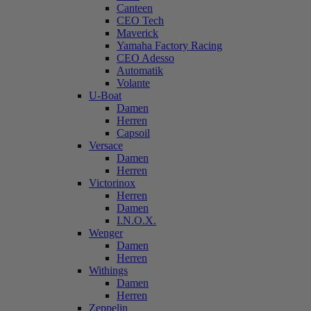
Canteen
CEO Tech
Maverick
Yamaha Factory Racing
CEO Adesso
Automatik
Volante
U-Boat
Damen
Herren
Capsoil
Versace
Damen
Herren
Victorinox
Herren
Damen
I.N.O.X.
Wenger
Damen
Herren
Withings
Damen
Herren
Zeppelin