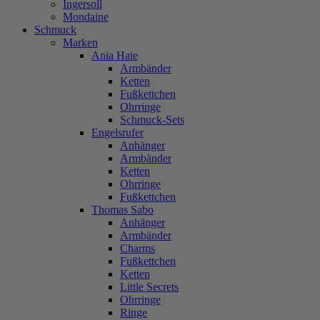
Ingersoll
Mondaine
Schmuck
Marken
Ania Haie
Armbänder
Ketten
Fußkettchen
Ohrringe
Schmuck-Sets
Engelsrufer
Anhänger
Armbänder
Ketten
Ohrringe
Fußkettchen
Thomas Sabo
Anhänger
Armbänder
Charms
Fußkettchen
Ketten
Little Secrets
Ohrringe
Ringe