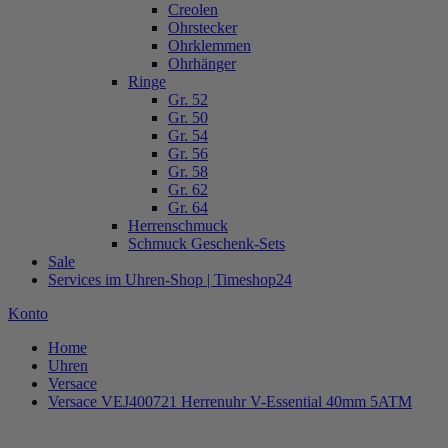
Creolen
Ohrstecker
Ohrklemmen
Ohrhänger
Ringe
Gr. 52
Gr. 50
Gr. 54
Gr. 56
Gr. 58
Gr. 62
Gr. 64
Herrenschmuck
Schmuck Geschenk-Sets
Sale
Services im Uhren-Shop | Timeshop24
Konto
Home
Uhren
Versace
Versace VEJ400721 Herrenuhr V-Essential 40mm 5ATM