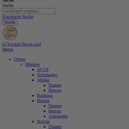
Suche
Suche
Erweiterte Suche
Suche
Menü
Uhren
Marken
AVI-8
Aeronautec
Alpina
Damen
Herren
Bauhaus
Bering
Damen
Herren
Automatik
Boccia
Damen