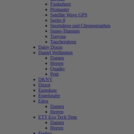
Funkuhren
Promaster
Satellite Wave GPS
Series 8
Sportuhren und Chronographen
Super-Titanium
Tsuyosa
Taucheruhren
Daisy Dixon
Daniel Wellington
Damen
Herren
Quadro
Petit
DKNY
Duxot
Earnshaw
Engelsrufer
Edox
Damen
Herren
ETT Eco Tech Time
Damen
Herren
Festina