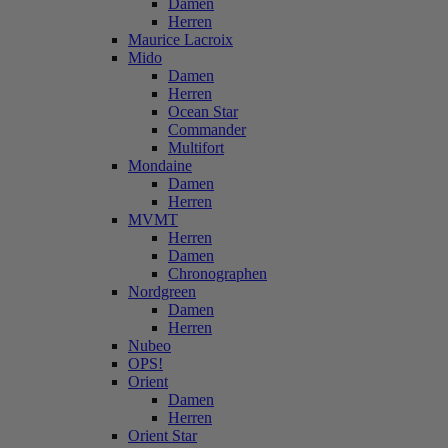
Damen
Herren
Maurice Lacroix
Mido
Damen
Herren
Ocean Star
Commander
Multifort
Mondaine
Damen
Herren
MVMT
Herren
Damen
Chronographen
Nordgreen
Damen
Herren
Nubeo
OPS!
Orient
Damen
Herren
Orient Star