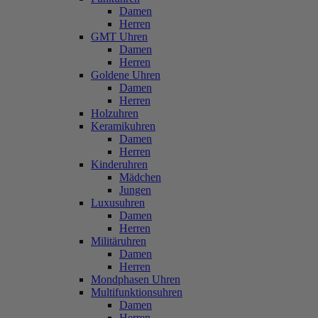
Damen
Herren
GMT Uhren
Damen
Herren
Goldene Uhren
Damen
Herren
Holzuhren
Keramikuhren
Damen
Herren
Kinderuhren
Mädchen
Jungen
Luxusuhren
Damen
Herren
Militäruhren
Damen
Herren
Mondphasen Uhren
Multifunktionsuhren
Damen
Herren