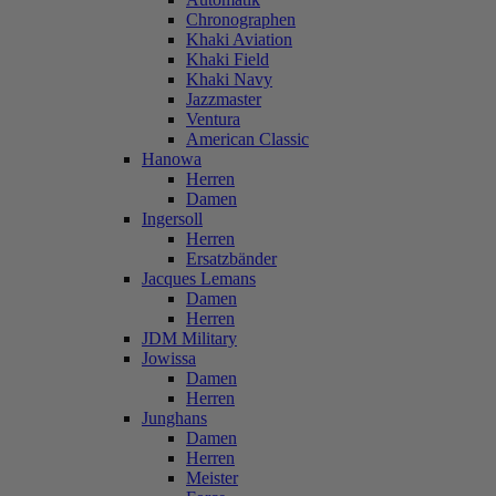
Chronographen
Khaki Aviation
Khaki Field
Khaki Navy
Jazzmaster
Ventura
American Classic
Hanowa
Herren
Damen
Ingersoll
Herren
Ersatzbänder
Jacques Lemans
Damen
Herren
JDM Military
Jowissa
Damen
Herren
Junghans
Damen
Herren
Meister