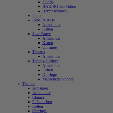
Sale %
HARIBO Kollektion
Herrenschmuck
Police
Rebel & Rose
Armbänder
Ketten
Save Brave
Armbänder
Ketten
Ohrringe
Tamaris
Armbänder
Tommy Hilfiger
Armbänder
Ketten
Ohrringe
Manschettenknöpfe
Themen
Anhänger
Armbänder
Charms
Fußkettchen
Ketten
Ohrringe