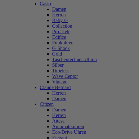
Casio
Damen
Herren
Baby-G
Collection
Pro-Trek
Edifice
Funkuhren
G-Shock
Gold
Taschenrechner-Uhren
Silber
Timeless
Wave Ceptor
Vintage
Claude Bernard
Herren
Damen
Citizen
Damen
Herren
Attesa
Automatikuhren
Eco-Drive Uhren
Elegant