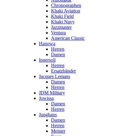
Chronographen
Khaki Aviation
Khaki Field
Khaki Navy
Jazzmaster
Ventura
American Classic
Hanowa
Herren
Damen
Ingersoll
Herren
Ersatzbänder
Jacques Lemans
Damen
Herren
JDM Military
Jowissa
Damen
Herren
Junghans
Damen
Herren
Meister