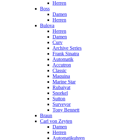
Herren
Boss
Damen
Herren
Bulova
Herren
Damen
Curv
Archive Series
Frank Sinatra
Automatik
Accutron
Classic
Maquina
Marine Star
Rubaiyat
Snorkel
Sutton
Surveyor
Tony Bennett
Braun
Carl von Zeyten
Damen
Herren
Automatikuhren