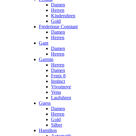
Damen
Herren
Kinderuhren
Gold
Frederique Constant
Damen
Herren
Gant
Damen
Herren
Garmin
Herren
Damen
Fenix 8
Instinct
Vivomove
Venu
Laufuhren
Guess
Damen
Herren
Gold
Silber
Hamilton
Automatik