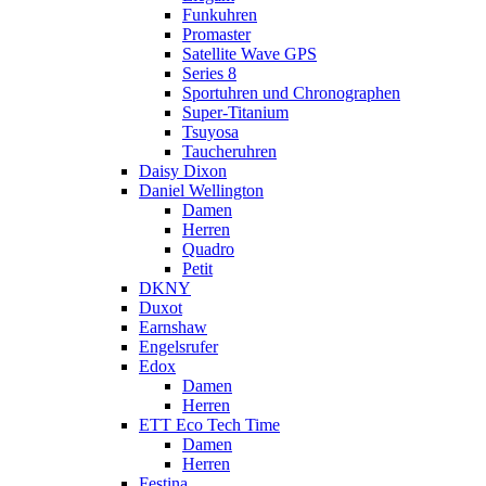
Funkuhren
Promaster
Satellite Wave GPS
Series 8
Sportuhren und Chronographen
Super-Titanium
Tsuyosa
Taucheruhren
Daisy Dixon
Daniel Wellington
Damen
Herren
Quadro
Petit
DKNY
Duxot
Earnshaw
Engelsrufer
Edox
Damen
Herren
ETT Eco Tech Time
Damen
Herren
Festina