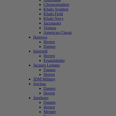
Chronographen
Khaki Aviation
Khaki Field
Khaki Navy
Jazzmaster
Ventura
American Classic
Hanowa
Herren
Damen
Ingersoll
Herren
Ersatzbänder
Jacques Lemans
Damen
Herren
JDM Military
Jowissa
Damen
Herren
Junghans
Damen
Herren
Meister