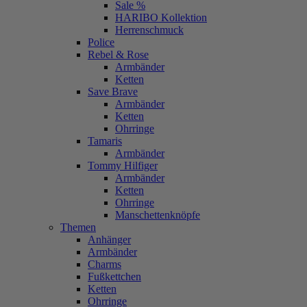
Sale %
HARIBO Kollektion
Herrenschmuck
Police
Rebel & Rose
Armbänder
Ketten
Save Brave
Armbänder
Ketten
Ohrringe
Tamaris
Armbänder
Tommy Hilfiger
Armbänder
Ketten
Ohrringe
Manschettenknöpfe
Themen
Anhänger
Armbänder
Charms
Fußkettchen
Ketten
Ohrringe