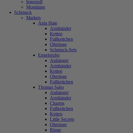
Ingersoll
Mondaine
Schmuck
Marken
Ania Haie
Armbänder
Ketten
Fußkettchen
Ohrringe
Schmuck-Sets
Engelsrufer
Anhänger
Armbänder
Ketten
Ohrringe
Fußkettchen
Thomas Sabo
Anhänger
Armbänder
Charms
Fußkettchen
Ketten
Little Secrets
Ohrringe
Ringe