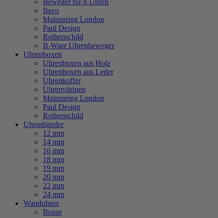
Beweger für 8 Uhren
Beco
Mainspring London
Paul Design
Rothenschild
B-Ware Uhrenbeweger
Uhrenboxen
Uhrenboxen aus Holz
Uhrenboxen aus Leder
Uhrenkoffer
Uhrenvitrinen
Mainspring London
Paul Design
Rothenschild
Uhrenbänder
12 mm
14 mm
16 mm
18 mm
19 mm
20 mm
22 mm
24 mm
Wanduhren
Braun