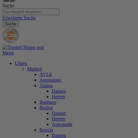
Suche
Suche
Erweiterte Suche
Suche
Menü
Uhren
Marken
AVI-8
Aeronautec
Alpina
Damen
Herren
Bauhaus
Bering
Damen
Herren
Automatik
Boccia
Damen