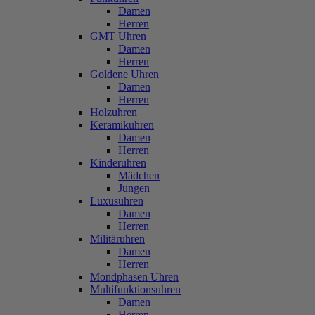
Damen
Herren
GMT Uhren
Damen
Herren
Goldene Uhren
Damen
Herren
Holzuhren
Keramikuhren
Damen
Herren
Kinderuhren
Mädchen
Jungen
Luxusuhren
Damen
Herren
Militäruhren
Damen
Herren
Mondphasen Uhren
Multifunktionsuhren
Damen
Herren