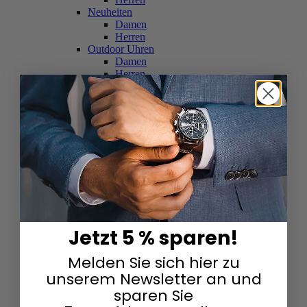
Neuheiten
Damen
Herren
Outdoor Uhren
Damen
Herren
Schweizer Uhren
Damen
Herren
Skelettuhren
Damen
Herren
Smartwatches
Damen
Herren
Solaruhren
Herren
Damen
Jetzt 5 % sparen!
Sportuhren
Damen
Melden Sie sich hier zu
Herren
Swarovski & Edelsteine
unserem Newsletter an und
Damen
sparen Sie
Herren