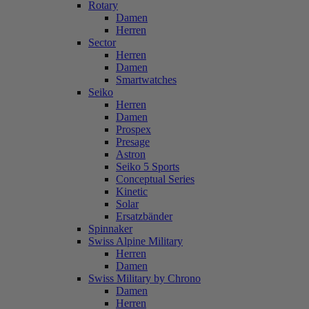
Rotary
Damen
Herren
Sector
Herren
Damen
Smartwatches
Seiko
Herren
Damen
Prospex
Presage
Astron
Seiko 5 Sports
Conceptual Series
Kinetic
Solar
Ersatzbänder
Spinnaker
Swiss Alpine Military
Herren
Damen
Swiss Military by Chrono
Damen
Herren