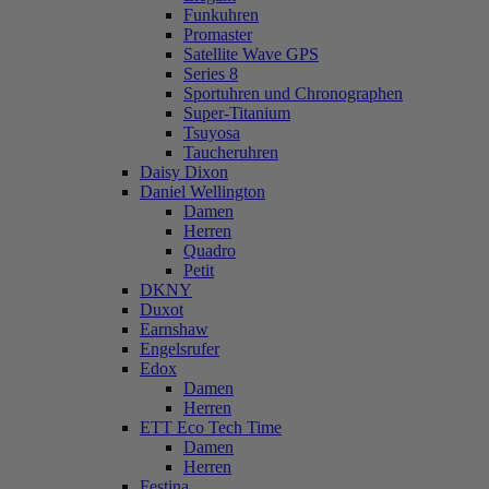
Funkuhren
Promaster
Satellite Wave GPS
Series 8
Sportuhren und Chronographen
Super-Titanium
Tsuyosa
Taucheruhren
Daisy Dixon
Daniel Wellington
Damen
Herren
Quadro
Petit
DKNY
Duxot
Earnshaw
Engelsrufer
Edox
Damen
Herren
ETT Eco Tech Time
Damen
Herren
Festina