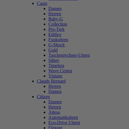
Casio
Damen
Herren
Baby-G
Collection
Pro-Trek
Edifice
Funkuhren
G-Shock
Gold
Taschenrechner-Uhren
Silber
Timeless
Wave Ceptor
Vintage
Claude Bernard
Herren
Damen
Citizen
Damen
Herren
Attesa
Automatikuhren
Eco-Drive Uhren
Elegant