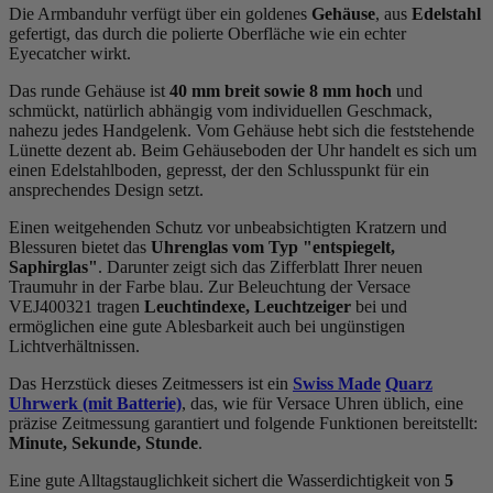
Die Armbanduhr verfügt über ein goldenes
Gehäuse
, aus
Edelstahl
gefertigt, das durch die
poliert
e Oberfläche wie ein echter
Eyecatcher wirkt.
Das
rund
e Gehäuse ist
40 mm breit
sowie 8 mm hoch
und
schmückt, natürlich abhängig vom individuellen Geschmack,
nahezu jedes Handgelenk. Vom Gehäuse hebt sich die
feststehend
e
Lünette dezent ab. Beim Gehäuseboden der Uhr handelt es sich um
einen Edelstahlboden, gepresst, der den Schlusspunkt für ein
ansprechendes Design setzt.
Einen weitgehenden Schutz vor unbeabsichtigten Kratzern und
Blessuren bietet das
Uhrenglas vom Typ "entspiegelt,
Saphirglas"
. Darunter zeigt sich das Zifferblatt Ihrer neuen
Traumuhr in der Farbe
blau
. Zur Beleuchtung der Versace
VEJ400321 tragen
Leuchtindexe, Leuchtzeiger
bei und
ermöglichen eine gute Ablesbarkeit auch bei ungünstigen
Lichtverhältnissen.
Das Herzstück dieses Zeitmessers ist ein
Swiss Made
Quarz
Uhrwerk (mit Batterie)
, das, wie für Versace Uhren üblich, eine
präzise Zeitmessung garantiert und folgende Funktionen bereitstellt:
Minute, Sekunde, Stunde
.
Eine gute Alltagstauglichkeit sichert die Wasserdichtigkeit von
5