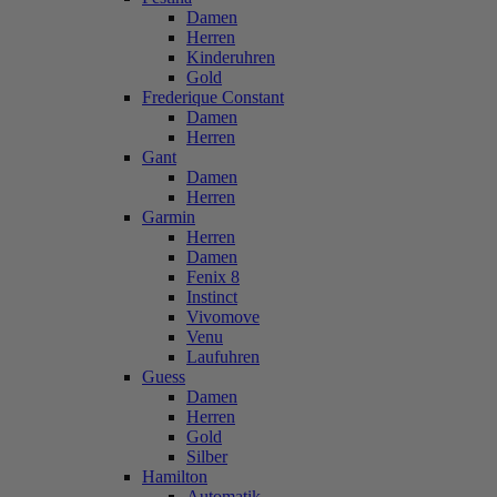
Damen
Herren
Kinderuhren
Gold
Frederique Constant
Damen
Herren
Gant
Damen
Herren
Garmin
Herren
Damen
Fenix 8
Instinct
Vivomove
Venu
Laufuhren
Guess
Damen
Herren
Gold
Silber
Hamilton
Automatik