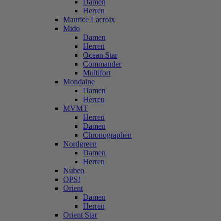
Damen
Herren
Maurice Lacroix
Mido
Damen
Herren
Ocean Star
Commander
Multifort
Mondaine
Damen
Herren
MVMT
Herren
Damen
Chronographen
Nordgreen
Damen
Herren
Nubeo
OPS!
Orient
Damen
Herren
Orient Star