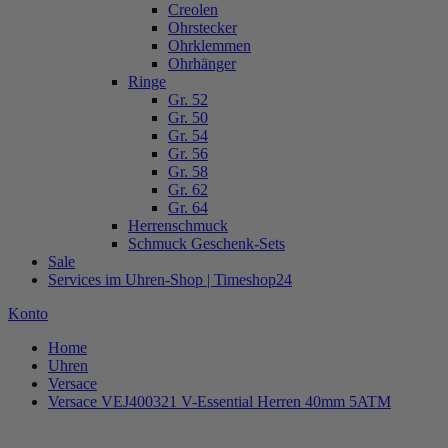
Creolen
Ohrstecker
Ohrklemmen
Ohrhänger
Ringe
Gr. 52
Gr. 50
Gr. 54
Gr. 56
Gr. 58
Gr. 62
Gr. 64
Herrenschmuck
Schmuck Geschenk-Sets
Sale
Services im Uhren-Shop | Timeshop24
Konto
Home
Uhren
Versace
Versace VEJ400321 V-Essential Herren 40mm 5ATM