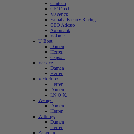
Canteen
CEO Tech
Maverick
Yamaha Factory Racing
CEO Adesso
Automatik
Volante
U-Boat
Damen
Herren
Capsoil
Versace
Damen
Herren
Victorinox
Herren
Damen
I.N.O.X.
Wenger
Damen
Herren
Withings
Damen
Herren
Zeppelin