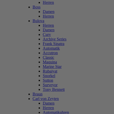
Herren
Boss
Damen
Herren
Bulova
Herren
Damen
Curv
Archive Series
Frank Sinatra
Automatik
Accutron
Classic
Maquina
Marine Star
Rubaiyat
Snorkel
Sutton
Surveyor
Tony Bennett
Braun
Carl von Zeyten
Damen
Herren
Automatikuhren