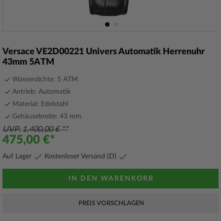
Zum
Anfang
Versace VE2D00221 Univers Automatik Herrenuhr
der
43mm 5ATM
Bildergalerie
springen
Wasserdichte: 5 ATM
Antrieb: Automatik
Material: Edelstahl
Gehäusebreite: 43 mm
UVP
1.400,00 €
475,00 €
Auf Lager
Kostenloser Versand (D)
IN DEN WARENKORB
PREIS VORSCHLAGEN