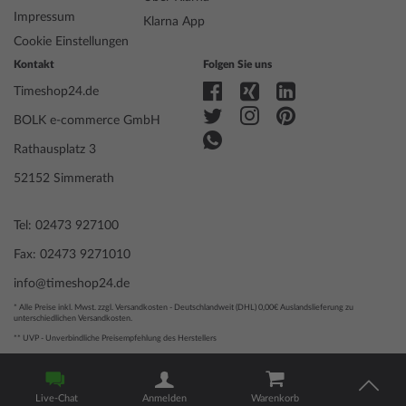
Anzeige
Analog
Impressum
Klarna App
Antrieb
Automatik
Cookie Einstellungen
Funktionen
Datum, Minute, Sekunde, Stunde
Kontakt
Folgen Sie uns
Timeshop24.de
Gehäuse Material
Edelstahl
BOLK e-commerce GmbH
Gehäusebreite
43
Gehäusedicke
10
Rathausplatz 3
Gehäuse Form
Rund
52152 Simmerath
Wasserdichte
5
Gehäuse Farbe
Silber
Tel: 02473 927100
Oberfläche
Mattiert, Poliert
Glas
entspiegelt, Saphirglas
Fax: 02473 9271010
Lünette
Feststehend
info@timeshop24.de
Gehäuse Boden
Edelstahlboden, verschraubt
Zifferblatt Farbe
Schwarz
* Alle Preise inkl. Mwst. zzgl. Versandkosten - Deutschlandweit (DHL) 0,00€ Auslandslieferung zu
unterschiedlichen Versandkosten.
Beleuchtung
Leuchtindexe, Leuchtzeiger
** UVP - Unverbindliche Preisempfehlung des Herstellers
© 2004 - 2026, BOLK e-commerce GmbH | Technische Umsetzung
Armband Material
Kalbsleder
durch
www.mediarox.de
Live-Chat
Anmelden
Warenkorb
Armband Style
Lederarmband