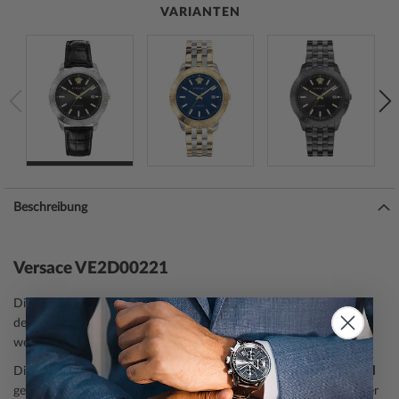
VARIANTEN
Beschreibung
Versace VE2D00221
Die Versace
Herrenuhr
VE2D00221 ist ein moderner Begleiter aus
der Modell-Serie Univers Automatik 43mm. Eine perfekte Wahl,
wenn Sie einen Zeitmesser mit einem zeitgemäßen Look suchen.
Die Armbanduhr verfügt über ein silbernes
Gehäuse
, aus
Edelstahl
gefertigt, das durch die
mattiert, poliert
e Oberfläche wie ein echter