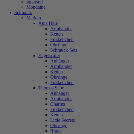
Ingersoll
Mondaine
Schmuck
Marken
Ania Haie
Armbänder
Ketten
Fußkettchen
Ohrringe
Schmuck-Sets
Engelsrufer
Anhänger
Armbänder
Ketten
Ohrringe
Fußkettchen
Thomas Sabo
Anhänger
Armbänder
Charms
Fußkettchen
Ketten
Little Secrets
Ohrringe
Ringe