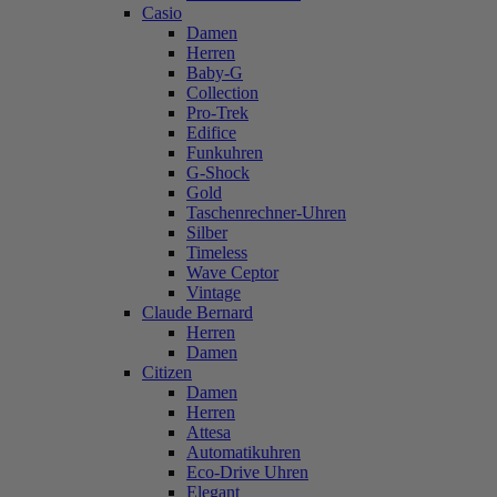
Casio
Damen
Herren
Baby-G
Collection
Pro-Trek
Edifice
Funkuhren
G-Shock
Gold
Taschenrechner-Uhren
Silber
Timeless
Wave Ceptor
Vintage
Claude Bernard
Herren
Damen
Citizen
Damen
Herren
Attesa
Automatikuhren
Eco-Drive Uhren
Elegant