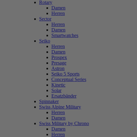
Rotary
Damen
Herren
Sector
Herren
Damen
Smartwatches
Seiko
Herren
Damen
Prospex
Presage
Astron
Seiko 5 Sports
Conceptual Series
Kinetic
Solar
Ersatzbänder
Spinnaker
Swiss Alpine Military
Herren
Damen
Swiss Military by Chrono
Damen
Herren