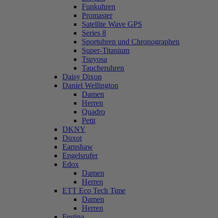
Funkuhren
Promaster
Satellite Wave GPS
Series 8
Sportuhren und Chronographen
Super-Titanium
Tsuyosa
Taucheruhren
Daisy Dixon
Daniel Wellington
Damen
Herren
Quadro
Petit
DKNY
Duxot
Earnshaw
Engelsrufer
Edox
Damen
Herren
ETT Eco Tech Time
Damen
Herren
Festina