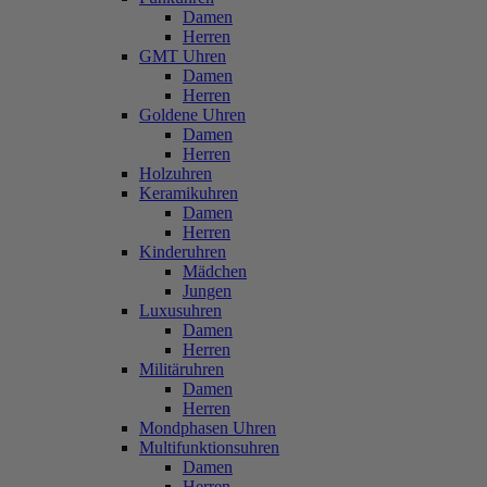
Damen
Herren
GMT Uhren
Damen
Herren
Goldene Uhren
Damen
Herren
Holzuhren
Keramikuhren
Damen
Herren
Kinderuhren
Mädchen
Jungen
Luxusuhren
Damen
Herren
Militäruhren
Damen
Herren
Mondphasen Uhren
Multifunktionsuhren
Damen
Herren