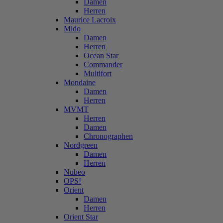
Damen
Herren
Maurice Lacroix
Mido
Damen
Herren
Ocean Star
Commander
Multifort
Mondaine
Damen
Herren
MVMT
Herren
Damen
Chronographen
Nordgreen
Damen
Herren
Nubeo
OPS!
Orient
Damen
Herren
Orient Star