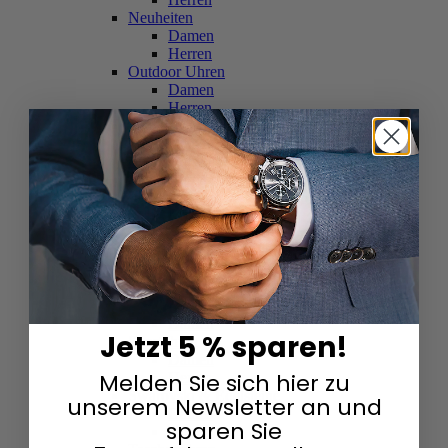
Neuheiten
Damen
Herren
Outdoor Uhren
Damen
Herren
Schweizer Uhren
Damen
Herren
Skelettuhren
Damen
Herren
Smartwatches
Damen
Herren
Solaruhren
Herren
Damen
Jetzt 5 % sparen!
Sportuhren
Damen
Melden Sie sich hier zu
Herren
Swarovski & Edelsteine
unserem Newsletter an und
Damen
sparen Sie
Herren