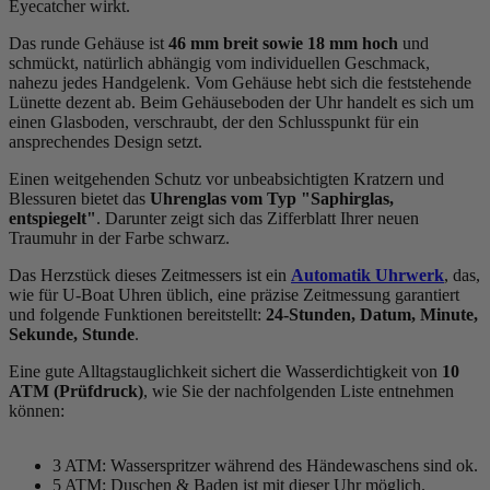
Eyecatcher wirkt.
Das
rund
e Gehäuse ist
46 mm breit
sowie 18 mm hoch
und
schmückt, natürlich abhängig vom individuellen Geschmack,
nahezu jedes Handgelenk. Vom Gehäuse hebt sich die
feststehend
e
Lünette dezent ab. Beim Gehäuseboden der Uhr handelt es sich um
einen Glasboden, verschraubt, der den Schlusspunkt für ein
ansprechendes Design setzt.
Einen weitgehenden Schutz vor unbeabsichtigten Kratzern und
Blessuren bietet das
Uhrenglas vom Typ "Saphirglas,
entspiegelt"
. Darunter zeigt sich das Zifferblatt Ihrer neuen
Traumuhr in der Farbe
schwarz
.
Das Herzstück dieses Zeitmessers ist ein
Automatik Uhrwerk
, das,
wie für U-Boat Uhren üblich, eine präzise Zeitmessung garantiert
und folgende Funktionen bereitstellt:
24-Stunden, Datum, Minute,
Sekunde, Stunde
.
Eine gute Alltagstauglichkeit sichert die Wasserdichtigkeit von
10
ATM (Prüfdruck)
, wie Sie der nachfolgenden Liste entnehmen
können:
3 ATM: Wasserspritzer während des Händewaschens sind ok.
5 ATM: Duschen & Baden ist mit dieser Uhr möglich.