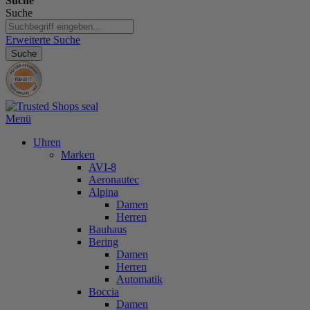
Suche
Suche
Erweiterte Suche
Suche
Menü
Uhren
Marken
AVI-8
Aeronautec
Alpina
Damen
Herren
Bauhaus
Bering
Damen
Herren
Automatik
Boccia
Damen