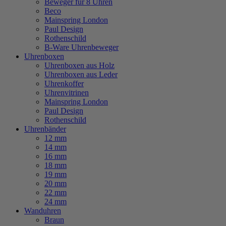
Beweger für 8 Uhren
Beco
Mainspring London
Paul Design
Rothenschild
B-Ware Uhrenbeweger
Uhrenboxen
Uhrenboxen aus Holz
Uhrenboxen aus Leder
Uhrenkoffer
Uhrenvitrinen
Mainspring London
Paul Design
Rothenschild
Uhrenbänder
12 mm
14 mm
16 mm
18 mm
19 mm
20 mm
22 mm
24 mm
Wanduhren
Braun