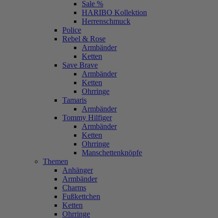
Sale %
HARIBO Kollektion
Herrenschmuck
Police
Rebel & Rose
Armbänder
Ketten
Save Brave
Armbänder
Ketten
Ohrringe
Tamaris
Armbänder
Tommy Hilfiger
Armbänder
Ketten
Ohrringe
Manschettenknöpfe
Themen
Anhänger
Armbänder
Charms
Fußkettchen
Ketten
Ohrringe