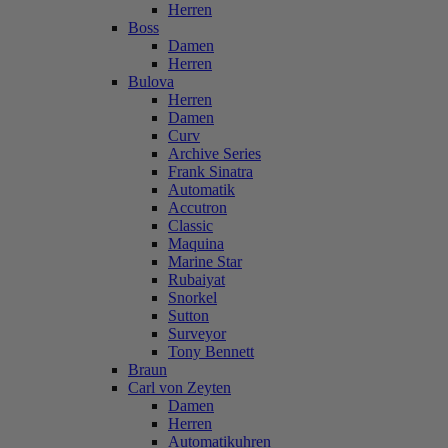
Herren
Boss
Damen
Herren
Bulova
Herren
Damen
Curv
Archive Series
Frank Sinatra
Automatik
Accutron
Classic
Maquina
Marine Star
Rubaiyat
Snorkel
Sutton
Surveyor
Tony Bennett
Braun
Carl von Zeyten
Damen
Herren
Automatikuhren