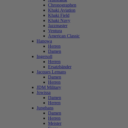
Chronographen
Khaki Aviation
Khaki Field
Khaki Navy
Jazzmaster
Ventura
American Classic
Hanowa
Herren
Damen
Ingersoll
Herren
Ersatzbänder
Jacques Lemans
Damen
Herren
JDM Military
Jowissa
Damen
Herren
Junghans
Damen
Herren
Meister