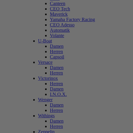
Canteen
CEO Tech
Maverick
Yamaha Factory Racing
CEO Adesso
Automatik
Volante
U-Boat
Damen
Herren
Capsoil
Versace
Damen
Herren
Victorinox
Herren
Damen
I.N.O.X.
Wenger
Damen
Herren
Withings
Damen
Herren
Zeppelin