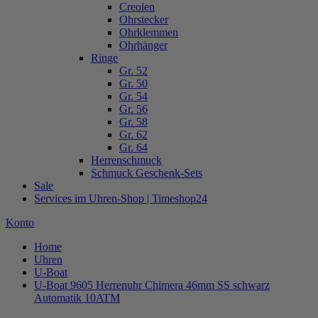
Creolen
Ohrstecker
Ohrklemmen
Ohrhänger
Ringe
Gr. 52
Gr. 50
Gr. 54
Gr. 56
Gr. 58
Gr. 62
Gr. 64
Herrenschmuck
Schmuck Geschenk-Sets
Sale
Services im Uhren-Shop | Timeshop24
Konto
Home
Uhren
U-Boat
U-Boat 9605 Herrenuhr Chimera 46mm SS schwarz
Automatik 10ATM