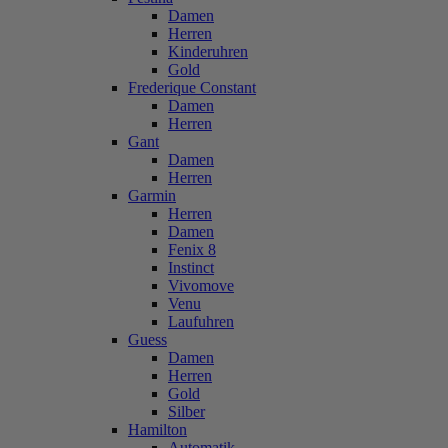
Damen
Herren
Kinderuhren
Gold
Frederique Constant
Damen
Herren
Gant
Damen
Herren
Garmin
Herren
Damen
Fenix 8
Instinct
Vivomove
Venu
Laufuhren
Guess
Damen
Herren
Gold
Silber
Hamilton
Automatik