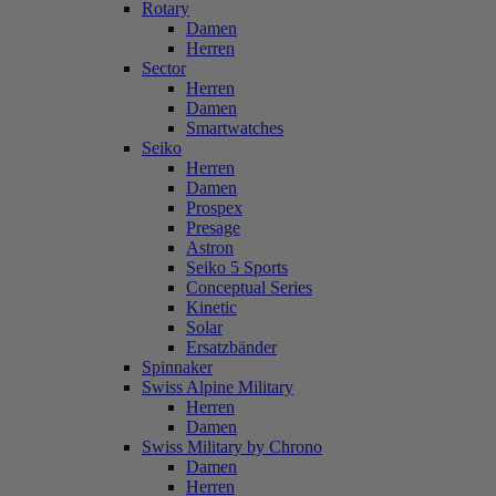
Rotary
Damen
Herren
Sector
Herren
Damen
Smartwatches
Seiko
Herren
Damen
Prospex
Presage
Astron
Seiko 5 Sports
Conceptual Series
Kinetic
Solar
Ersatzbänder
Spinnaker
Swiss Alpine Military
Herren
Damen
Swiss Military by Chrono
Damen
Herren