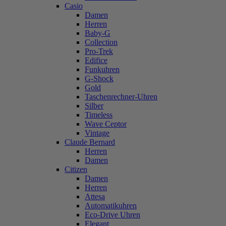
Casio
Damen
Herren
Baby-G
Collection
Pro-Trek
Edifice
Funkuhren
G-Shock
Gold
Taschenrechner-Uhren
Silber
Timeless
Wave Ceptor
Vintage
Claude Bernard
Herren
Damen
Citizen
Damen
Herren
Attesa
Automatikuhren
Eco-Drive Uhren
Elegant