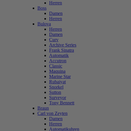
Herren
Boss
Damen
Herren
Bulova
Herren
Damen
Curv
Archive Series
Frank Sinatra
Automatik
Accutron
Classic
Maquina
Marine Star
Rubaiyat
Snorkel
Sutton
Surveyor
Tony Bennett
Braun
Carl von Zeyten
Damen
Herren
Automatikuhren