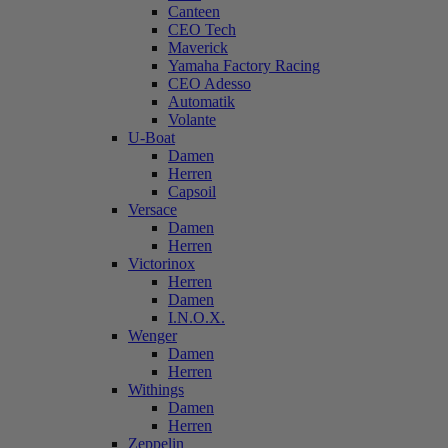
Canteen
CEO Tech
Maverick
Yamaha Factory Racing
CEO Adesso
Automatik
Volante
U-Boat
Damen
Herren
Capsoil
Versace
Damen
Herren
Victorinox
Herren
Damen
I.N.O.X.
Wenger
Damen
Herren
Withings
Damen
Herren
Zeppelin