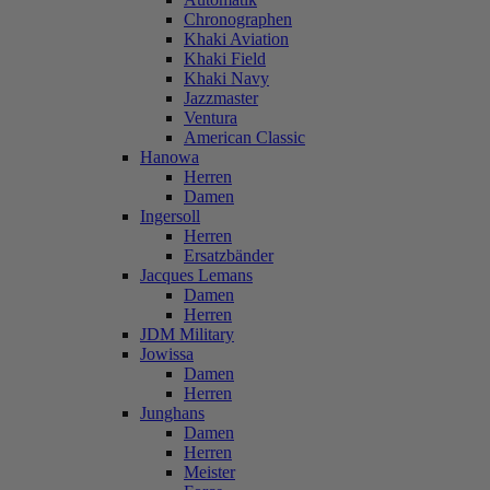
Chronographen
Khaki Aviation
Khaki Field
Khaki Navy
Jazzmaster
Ventura
American Classic
Hanowa
Herren
Damen
Ingersoll
Herren
Ersatzbänder
Jacques Lemans
Damen
Herren
JDM Military
Jowissa
Damen
Herren
Junghans
Damen
Herren
Meister