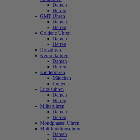
Damen
Herren
GMT Uhren
Damen
Herren
Goldene Uhren
Damen
Herren
Holzuhren
Keramikuhren
Damen
Herren
Kinderuhren
Mädchen
Jungen
Luxusuhren
Damen
Herren
Militäruhren
Damen
Herren
Mondphasen Uhren
Multifunktionsuhren
Damen
Herren