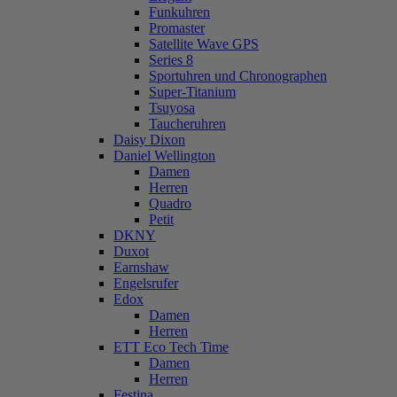
Funkuhren
Promaster
Satellite Wave GPS
Series 8
Sportuhren und Chronographen
Super-Titanium
Tsuyosa
Taucheruhren
Daisy Dixon
Daniel Wellington
Damen
Herren
Quadro
Petit
DKNY
Duxot
Earnshaw
Engelsrufer
Edox
Damen
Herren
ETT Eco Tech Time
Damen
Herren
Festina