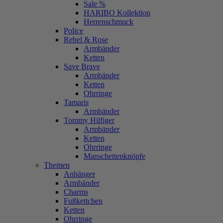
Sale %
HARIBO Kollektion
Herrenschmuck
Police
Rebel & Rose
Armbänder
Ketten
Save Brave
Armbänder
Ketten
Ohrringe
Tamaris
Armbänder
Tommy Hilfiger
Armbänder
Ketten
Ohrringe
Manschettenknöpfe
Themen
Anhänger
Armbänder
Charms
Fußkettchen
Ketten
Ohrringe