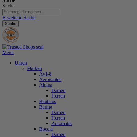
Suche
Suche
Erweiterte Suche
Suche
Menü
Uhren
Marken
AVI-8
Aeronautec
Alpina
Damen
Herren
Bauhaus
Bering
Damen
Herren
Automatik
Boccia
Damen