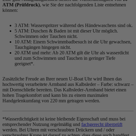
ATM (Prüfdruck)
, wie Sie der nachfolgenden Liste entnehmen
können:
3 ATM: Wasserspritzer während des Händewaschens sind ok.
5 ATM: Duschen & Baden ist mit dieser Uhr möglich.
Schwimmen oder Tauchen nicht.
10 ATM: Einem Schwimmbadbesuch ist die Uhr gewachsen,
Tauchgängen hingegen nicht.
20 ATM und mehr: Ab 20 ATM gilt die Uhr als wasserdicht
und zum Schwimmen und Tauchen in geringer Tiefe
geeignet*.
Zusätzliche Freude an Ihrer neuen U-Boat Uhr wird Ihnen das
hochwertig verarbeitete Armband aus Kalbsleder – Farbe:
schwarz
–
mit Dornschließe bereiten. Das Kalbsleder-Armband bietet einen
hohen Tragekomfort und kann bis zu einem maximalen
Handgelenkumfang von 220 mm getragen werden.
*Wasserdichtigkeit ist keine bleibende Eigenschaft und muss bei
entsprechender Nutzung regelmäßig und
fachgerecht überprüft
werden. Bei Uhren mit verschraubten Drückern und / oder
verschraubter Krone ist darauf zu achten, dass diese auch handfest