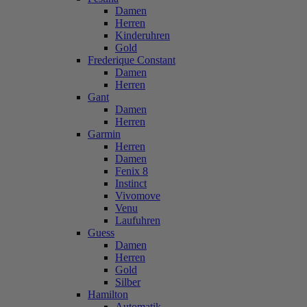
Damen
Herren
Kinderuhren
Gold
Frederique Constant
Damen
Herren
Gant
Damen
Herren
Garmin
Herren
Damen
Fenix 8
Instinct
Vivomove
Venu
Laufuhren
Guess
Damen
Herren
Gold
Silber
Hamilton
Automatik