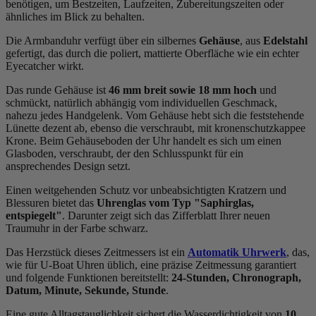
benötigen, um Bestzeiten, Laufzeiten, Zubereitungszeiten oder
ähnliches im Blick zu behalten.
Die Armbanduhr verfügt über ein silbernes
Gehäuse
, aus
Edelstahl
gefertigt, das durch die
poliert, mattiert
e Oberfläche wie ein echter
Eyecatcher wirkt.
Das
rund
e Gehäuse ist
46 mm breit
sowie 18 mm hoch
und
schmückt, natürlich abhängig vom individuellen Geschmack,
nahezu jedes Handgelenk. Vom Gehäuse hebt sich die
feststehend
e
Lünette dezent ab, ebenso die
verschraubt, mit kronenschutzkappe
e
Krone. Beim Gehäuseboden der Uhr handelt es sich um einen
Glasboden, verschraubt, der den Schlusspunkt für ein
ansprechendes Design setzt.
Einen weitgehenden Schutz vor unbeabsichtigten Kratzern und
Blessuren bietet das
Uhrenglas vom Typ "Saphirglas,
entspiegelt"
. Darunter zeigt sich das Zifferblatt Ihrer neuen
Traumuhr in der Farbe
schwarz
.
Das Herzstück dieses Zeitmessers ist ein
Automatik Uhrwerk
, das,
wie für U-Boat Uhren üblich, eine präzise Zeitmessung garantiert
und folgende Funktionen bereitstellt:
24-Stunden, Chronograph,
Datum, Minute, Sekunde, Stunde
.
Eine gute Alltagstauglichkeit sichert die Wasserdichtigkeit von
10