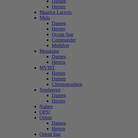
Damen
Herren
Maurice Lacroix
Mido
Damen
Herren
Ocean Star
Commander
Multifort
Mondaine
Damen
Herren
MVMT
Herren
Damen
Chronographen
Nordgreen
Damen
Herren
Nubeo
OPS!
Orient
Damen
Herren
Orient Star