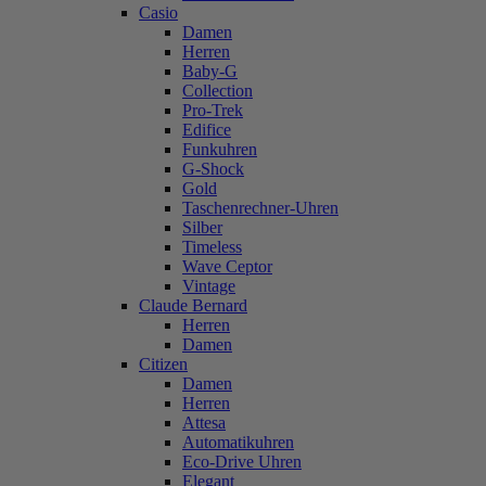
Casio
Damen
Herren
Baby-G
Collection
Pro-Trek
Edifice
Funkuhren
G-Shock
Gold
Taschenrechner-Uhren
Silber
Timeless
Wave Ceptor
Vintage
Claude Bernard
Herren
Damen
Citizen
Damen
Herren
Attesa
Automatikuhren
Eco-Drive Uhren
Elegant