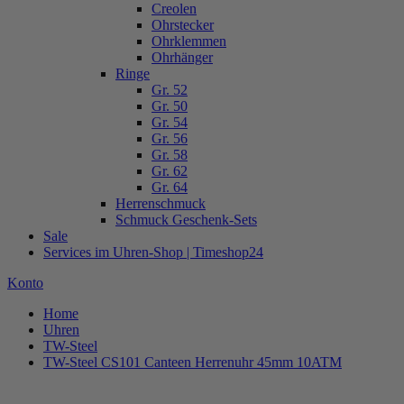
Creolen
Ohrstecker
Ohrklemmen
Ohrhänger
Ringe
Gr. 52
Gr. 50
Gr. 54
Gr. 56
Gr. 58
Gr. 62
Gr. 64
Herrenschmuck
Schmuck Geschenk-Sets
Sale
Services im Uhren-Shop | Timeshop24
Konto
Home
Uhren
TW-Steel
TW-Steel CS101 Canteen Herrenuhr 45mm 10ATM