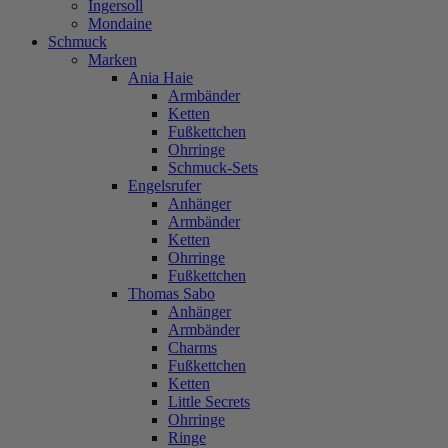
Ingersoll
Mondaine
Schmuck
Marken
Ania Haie
Armbänder
Ketten
Fußkettchen
Ohrringe
Schmuck-Sets
Engelsrufer
Anhänger
Armbänder
Ketten
Ohrringe
Fußkettchen
Thomas Sabo
Anhänger
Armbänder
Charms
Fußkettchen
Ketten
Little Secrets
Ohrringe
Ringe