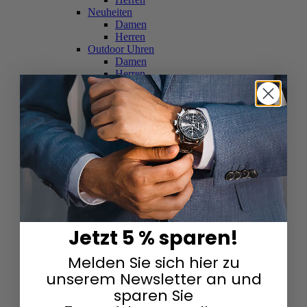
Neuheiten
Damen
Herren
Outdoor Uhren
Damen
Herren
Schweizer Uhren
Damen
Herren
Skelettuhren
Damen
Herren
Smartwatches
Damen
Herren
Solaruhren
Herren
Damen
Jetzt 5 % sparen!
Sportuhren
Damen
Melden Sie sich hier zu
Herren
Swarovski & Edelsteine
unserem Newsletter an und
Damen
sparen Sie
Herren