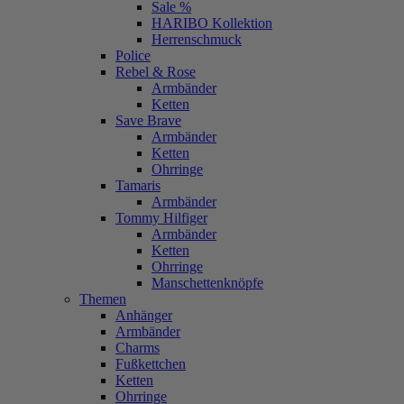
Sale %
HARIBO Kollektion
Herrenschmuck
Police
Rebel & Rose
Armbänder
Ketten
Save Brave
Armbänder
Ketten
Ohrringe
Tamaris
Armbänder
Tommy Hilfiger
Armbänder
Ketten
Ohrringe
Manschettenknöpfe
Themen
Anhänger
Armbänder
Charms
Fußkettchen
Ketten
Ohrringe