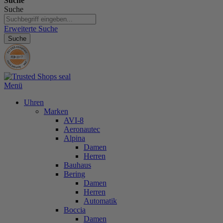
Suche
Suche
Erweiterte Suche
Suche
Menü
Uhren
Marken
AVI-8
Aeronautec
Alpina
Damen
Herren
Bauhaus
Bering
Damen
Herren
Automatik
Boccia
Damen