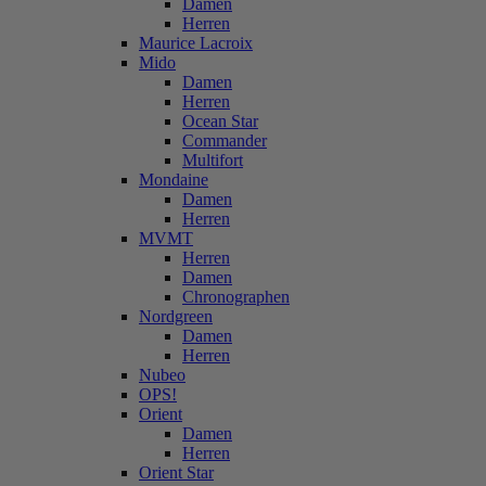
Damen
Herren
Maurice Lacroix
Mido
Damen
Herren
Ocean Star
Commander
Multifort
Mondaine
Damen
Herren
MVMT
Herren
Damen
Chronographen
Nordgreen
Damen
Herren
Nubeo
OPS!
Orient
Damen
Herren
Orient Star