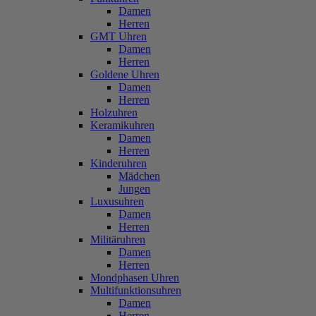
Damen
Herren
GMT Uhren
Damen
Herren
Goldene Uhren
Damen
Herren
Holzuhren
Keramikuhren
Damen
Herren
Kinderuhren
Mädchen
Jungen
Luxusuhren
Damen
Herren
Militäruhren
Damen
Herren
Mondphasen Uhren
Multifunktionsuhren
Damen
Herren