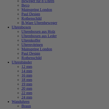
Beweger für 8 Uhren
Beco
Mainspring London
Paul Design
Rothenschild
B-Ware Uhrenbeweger
Uhrenboxen
Uhrenboxen aus Holz
Uhrenboxen aus Leder
Uhrenkoffer
Uhrenvitrinen
Mainspring London
Paul Design
Rothenschild
Uhrenbänder
12 mm
14 mm
16 mm
18 mm
19 mm
20 mm
22 mm
24 mm
Wanduhren
Braun