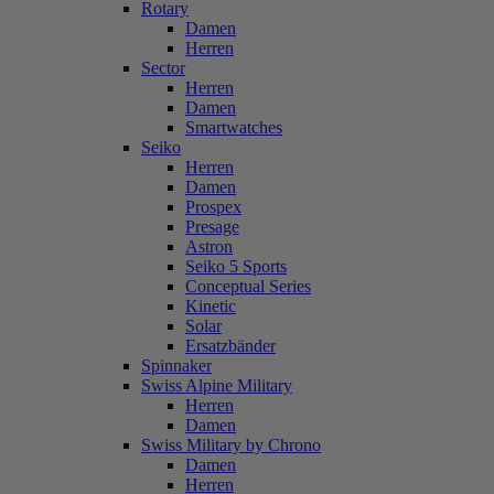
Rotary
Damen
Herren
Sector
Herren
Damen
Smartwatches
Seiko
Herren
Damen
Prospex
Presage
Astron
Seiko 5 Sports
Conceptual Series
Kinetic
Solar
Ersatzbänder
Spinnaker
Swiss Alpine Military
Herren
Damen
Swiss Military by Chrono
Damen
Herren