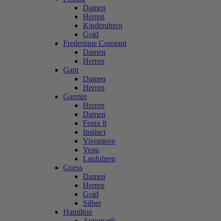
Damen
Herren
Kinderuhren
Gold
Frederique Constant
Damen
Herren
Gant
Damen
Herren
Garmin
Herren
Damen
Fenix 8
Instinct
Vivomove
Venu
Laufuhren
Guess
Damen
Herren
Gold
Silber
Hamilton
Automatik