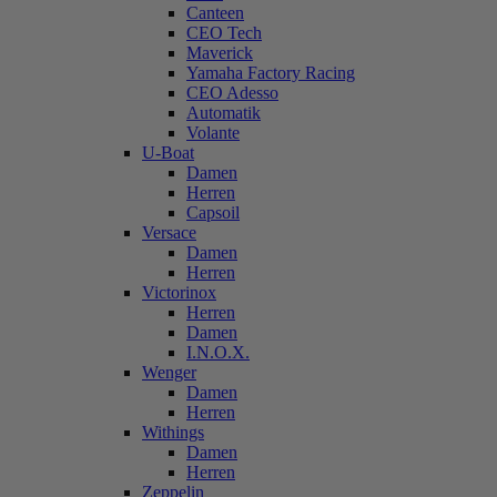
Canteen
CEO Tech
Maverick
Yamaha Factory Racing
CEO Adesso
Automatik
Volante
U-Boat
Damen
Herren
Capsoil
Versace
Damen
Herren
Victorinox
Herren
Damen
I.N.O.X.
Wenger
Damen
Herren
Withings
Damen
Herren
Zeppelin