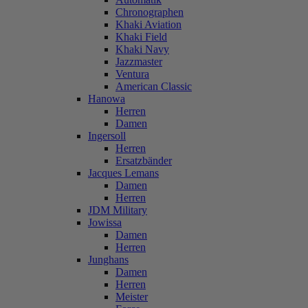
Chronographen
Khaki Aviation
Khaki Field
Khaki Navy
Jazzmaster
Ventura
American Classic
Hanowa
Herren
Damen
Ingersoll
Herren
Ersatzbänder
Jacques Lemans
Damen
Herren
JDM Military
Jowissa
Damen
Herren
Junghans
Damen
Herren
Meister