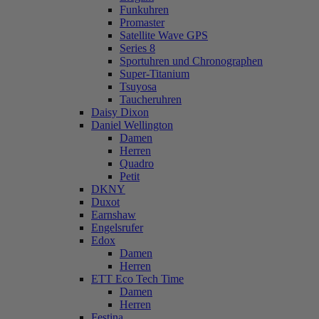
Funkuhren
Promaster
Satellite Wave GPS
Series 8
Sportuhren und Chronographen
Super-Titanium
Tsuyosa
Taucheruhren
Daisy Dixon
Daniel Wellington
Damen
Herren
Quadro
Petit
DKNY
Duxot
Earnshaw
Engelsrufer
Edox
Damen
Herren
ETT Eco Tech Time
Damen
Herren
Festina