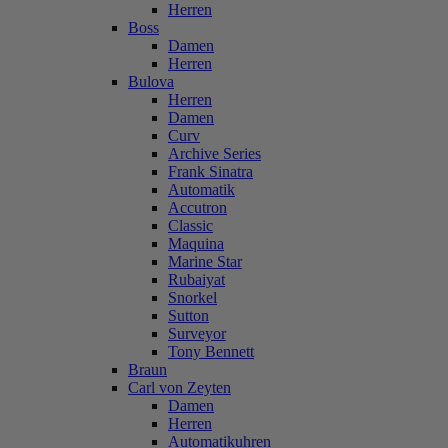
Herren
Boss
Damen
Herren
Bulova
Herren
Damen
Curv
Archive Series
Frank Sinatra
Automatik
Accutron
Classic
Maquina
Marine Star
Rubaiyat
Snorkel
Sutton
Surveyor
Tony Bennett
Braun
Carl von Zeyten
Damen
Herren
Automatikuhren