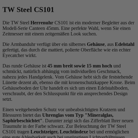
TW Steel CS101
Die TW Steel
Herrenuhr
CS101 ist ein moderner Begleiter aus der
Modell-Serie Canteen 45mm. Eine perfekte Wahl, wenn Sie einen
Zeitmesser mit einem zeitgemäßen Look suchen.
Die Armbanduhr verfügt über ein silbernes
Gehäuse
, aus
Edelstahl
gefertigt, das durch die
mattiert, poliert
e Oberfläche wie ein echter
Eyecatcher wirkt.
Das
rund
e Gehäuse ist
45 mm breit
sowie 15 mm hoch
und
schmückt, natürlich abhängig vom individuellen Geschmack,
nahezu jedes Handgelenk. Vom Gehäuse hebt sich die
feststehend
e
Lünette dezent ab, ebenso die
mit kronenschutzkappe
e Krone. Beim
Gehäuseboden der Uhr handelt es sich um einen Edelstahlboden,
verschraubt, der den Schlusspunkt für ein ansprechendes Design
setzt.
Einen weitgehenden Schutz vor unbeabsichtigten Kratzern und
Blessuren bietet das
Uhrenglas vom Typ "Mineralglas,
Saphirbeschichtet"
. Darunter zeigt sich das Zifferblatt Ihrer neuen
Traumuhr in der Farbe
schwarz
. Zur Beleuchtung der TW Steel
CS101 tragen
Leuchtzeiger, Leuchtindexe
bei und ermöglichen
eine gute Ablesbarkeit auch bei ungünstigen Lichtverhältnissen.