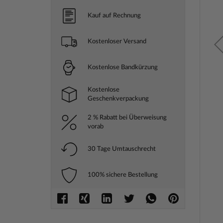
Kauf auf Rechnung
Kostenloser Versand
Kostenlose Bandkürzung
Kostenlose
Geschenkverpackung
2 % Rabatt bei Überweisung
vorab
30 Tage Umtauschrecht
100% sichere Bestellung
Zum
Anfang
der
Bilderga
springe