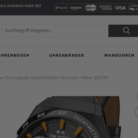
N & SCHMUCK SHOP SEIT
Suche
Suche
UHRENBOXEN
UHRENBÄNDER
WANDUHREN
ne Chronograph Limited Edition Herrenuhr 44mm 10ATM
lerie
Z
n
W
h