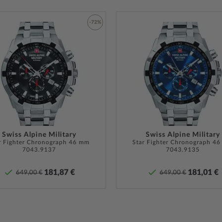
Gehäuse Boden
Edelsta
ewachsen, Tauchgängen
Zifferblatt Farbe
Grau, 
-72%
sserdicht und zum
Armband Material
Kalbsle
t*.
Zur
Armband Style
Ledera
 Ihnen das hochwertig
Wunschliste
Armband Farbe
Schwar
z
– mit Dornschließe
hinzufügen
Schließe
Dornsc
 Tragekomfort und kann bis
Bandanstoßbreite
26
getragen werden.
Max. Handgelenkumfang
215
nd muss bei entsprechender
Lieferumfang
Anleitu
Swiss Alpine Military
Swiss Alpine Military
n. Bei Uhren mit
r Fighter Chronograph 46 mm
Garantie
Star Fighter Chronograph 4
24 Mona
7043.9137
7043.9135
ne ist darauf zu achten,
Garanti
Uhr überhaupt Wasserdicht
finden 
181,87 €
181,01 €
ren
Pflege-Tipps
.
649,00 €
649,00 €
Produk
Sicherheits- und Produktressourcen 