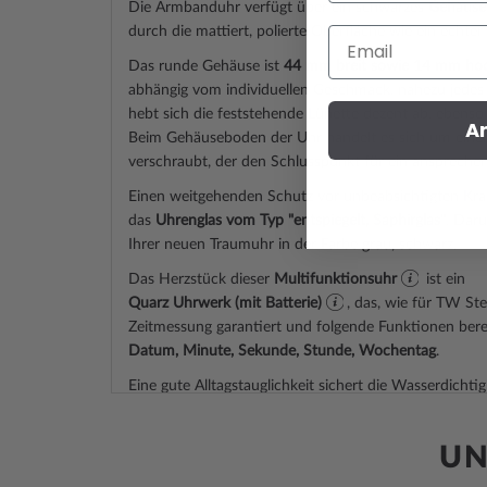
Die Armbanduhr verfügt über ein schwarzes
Gehäuse
durch die
mattiert, poliert
e Oberfläche wie ein echter
Email
Das
rund
e Gehäuse ist
44 mm breit
sowie 14 mm ho
abhängig vom individuellen Geschmack, nahezu jede
hebt sich die
feststehend
e Lünette dezent ab, ebenso
A
Beim Gehäuseboden der Uhr handelt es sich um einen
verschraubt, der den Schlusspunkt für ein ansprechen
Einen weitgehenden Schutz vor unbeabsichtigten Krat
das
Uhrenglas vom Typ "entspiegelt, Saphirglas"
. Daru
Ihrer neuen Traumuhr in der Farbe
grau, schwarz
.
Das Herzstück dieser
Multifunktionsuhr
ist ein
Quarz Uhrwerk (mit Batterie)
, das, wie für TW Ste
Zeitmessung garantiert und folgende Funktionen berei
Datum, Minute, Sekunde, Stunde, Wochentag
.
Eine gute Alltagstauglichkeit sichert die Wasserdichti
(Prüfdruck)
, wie Sie der nachfolgenden Liste entneh
3 ATM: Wasserspritzer während des Händewasche
UN
5 ATM: Duschen & Baden ist mit dieser Uhr mögl