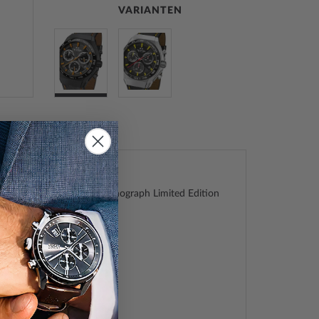
VARIANTEN
el CE4070 Fast Lane Chronograph Limited Edition
nuhr 44mm 10ATM
ane Chronograph 44mm
39111592
el
338
0