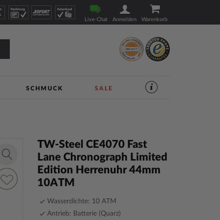
Live-Chat
Anmelden
Warenkorb
SCHMUCK
SALE
SERVICES
IM
UHREN-
SHOP
|
TIMESHOP24
TW-Steel CE4070 Fast
Lane Chronograph Limited
Zoom
Edition Herrenuhr 44mm
in
ur
10ATM
unschliste
inzufügen
Wasserdichte: 10 ATM
Antrieb: Batterie (Quarz)