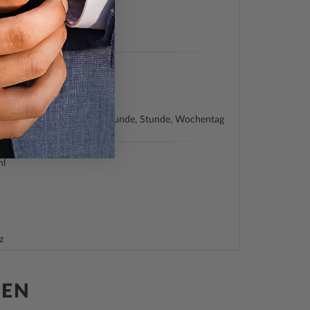
 1000
ch
e (Quarz)
 Z60
graph, Datum, Minute, Sekunde, Stunde, Wochentag
hl
z
, Poliert
raubt
gelt, Saphirglas
GEN
ehend